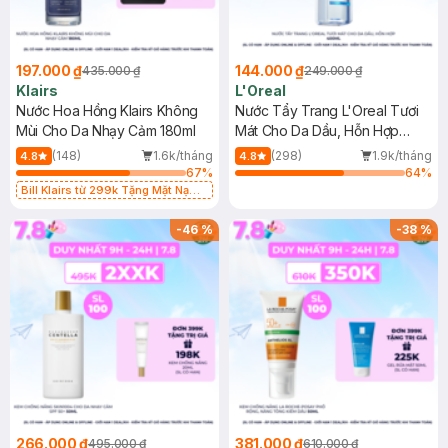
197.000 ₫
144.000 ₫
435.000 ₫
249.000 ₫
Klairs
L'Oreal
Nước Hoa Hồng Klairs Không
Nước Tẩy Trang L'Oreal Tươi
Mùi Cho Da Nhạy Cảm 180ml
Mát Cho Da Dầu, Hỗn Hợp
400ml
(148)
1.6k/tháng
(298)
1.9k/tháng
4.8
4.8
67
%
64
%
Bill Klairs từ 299k Tặng Mặt Nạ
Làm Dịu Da & Kiểm Soát Dầu Nhờn
25ml (SL Có Hạn)
-
46
%
-
38
%
266.000 ₫
381.000 ₫
495.000 ₫
610.000 ₫