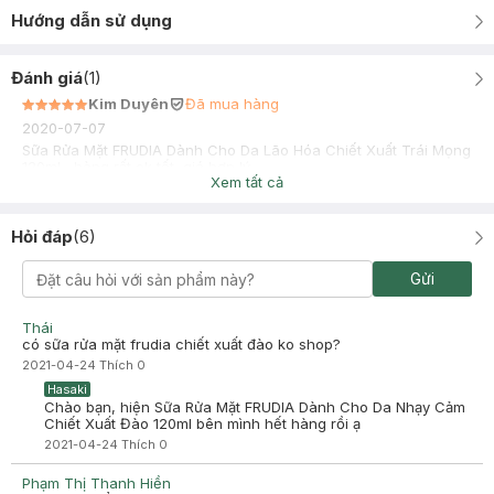
Hướng dẫn sử dụng
Đánh giá
(
1
)
Kim Duyên
Đã mua hàng
2020-07-07
Sữa Rửa Mặt FRUDIA Dành Cho Da Lão Hóa Chiết Xuất Trái Mọng
120ml , hàng rất ok tốt, giá hợp lý
Xem tất cả
Hỏi đáp
(
6
)
Gửi
Thái
có sữa rửa mặt frudia chiết xuất đào ko shop?
2021-04-24
Thích
0
Hasaki
Chào bạn, hiện Sữa Rửa Mặt FRUDIA Dành Cho Da Nhạy Cảm
Chiết Xuất Đào 120ml bên mình hết hàng rồi ạ
2021-04-24
Thích
0
Phạm Thị Thanh Hiền