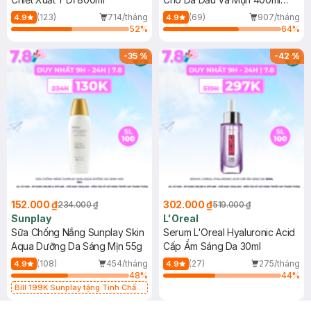
(Mới)
(123)
714/tháng
(69)
907/tháng
4.9
4.9
52
%
64
%
-
35
%
-
42
%
152.000 ₫
302.000 ₫
234.000 ₫
519.000 ₫
Sunplay
L'Oreal
Sữa Chống Nắng Sunplay Skin
Serum L'Oreal Hyaluronic Acid
Aqua Dưỡng Da Sáng Mịn 55g
Cấp Ẩm Sáng Da 30ml
(108)
454/tháng
(27)
275/tháng
4.9
4.9
48
%
44
%
Bill 199K Sunplay tặng Tinh Chất
Chống Nắng 7g trị giá 30K (SL có
hạn)