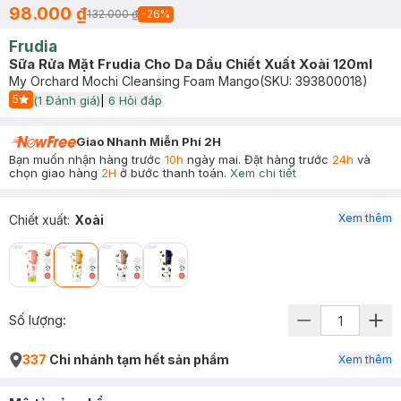
98.000 ₫
132.000 ₫
-
26
%
Frudia
Sữa Rửa Mặt Frudia Cho Da Dầu Chiết Xuất Xoài 120ml
My Orchard Mochi Cleansing Foam Mango
(SKU:
393800018
)
5
(
1
Đánh giá)
|
6
Hỏi đáp
Start Icon
Giao Nhanh Miễn Phí 2H
Bạn muốn nhận hàng trước
10h
ngày mai. Đặt hàng trước
24h
và
chọn giao hàng
2H
ở bước thanh toán.
Xem chi tiết
Xem thêm
Chiết xuất
:
Xoài
Số lượng:
337
Chi nhánh tạm hết sản phẩm
Xem thêm