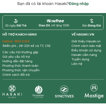
Bạn đã có tài khoản Hasaki?
Đăng nhập
return
nowfree
price
HỖ TRỢ KHÁCH HÀNG
VỀ HASAKI.VN
Hotline:
1800 6324
Giới thiệu Hasaki.vn
(Miễn phí , 08-22h kể cả T7, CN)
Chính sách bảo mật
Điều khoản sử dụng
Các câu hỏi thường gặp
Hasaki cẩm nang
Gửi yêu cầu hỗ trợ
Tuyển dụng
Hướng dẫn đặt hàng
Liên hệ
Phương thức thanh toán
Phương thức vận chuyển
Chính sách đổi trả
Synctives
Clinic
Dermahair
Mastige