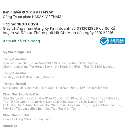
Bản quyền © 2016 Hasaki.vn
Công Ty cổ phần HASAKI VIETNAM
Hotline:
1800 6324
Giấy chứng nhận Đăng ký Kinh doanh số 0313612829 do Sở Kế
hoạch và Đầu tư Thành phố Hồ Chí Minh cấp ngày 13/01/2016
Xem tất cả cửa hàng
Mỹ Phẩm High-End
Trang Điểm Mặt
Kem Lót
/
Kem Nền
/
Phấn Nền
/
BB / CC Cream
/
Phấn Nước Cushion
/
Che Khuyết Điểm
/
Má Hồng
/
Tạo Khối / Highlight
/
Phấn Phủ
/
Xịt Khoá Makeup
Trang Điểm Mắt
Kẻ Mày
/
Kẻ Mắt
/
Phấn Mắt
/
Mascara
Trang Điểm Môi
Son Dưỡng Môi
/
Son Kem / Tint
/
Son Thỏi
/
Son Bóng
/
Tẩy Trang Mắt / Môi
Chăm Sóc Tóc Và Da Đầu
Dầu Gội Và Dầu Xả
/
Dầu Gội
/
Dầu Xả
/
Dầu Gội Khô
/
Dầu Gội Xả 2in1
/
Bộ Gội Xả
/
Tẩy Tế Bào Chết Da Đầu
/
Mặt Nạ / Kem Ủ Tóc
/
Serum / Dầu Dưỡng Tóc
/
Xịt Dưỡng Tóc
/
Thuốc Nhuộm Tóc
/
Sản Phẩm Tạo Kiểu Tóc
/
Dụng Cụ Chăm Sóc Tóc
/
Máy Sấy Tóc
/
Lược
/
Bộ Chăm Sóc Tóc
/
Phụ Kiện Tóc
Chăm Sóc Cơ Thể
Kem Tẩy Lông
/
Dụng Cụ Tẩy Lông
Nước Hoa