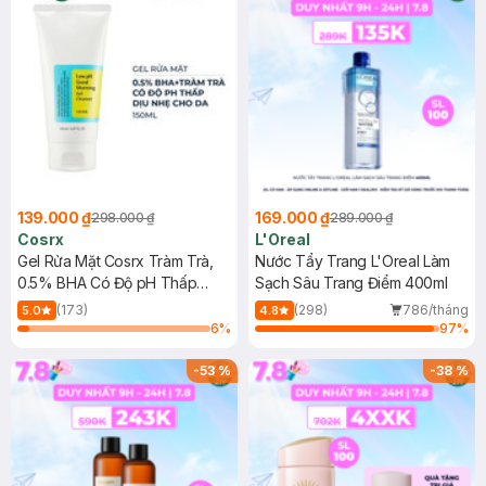
139.000 ₫
169.000 ₫
298.000 ₫
289.000 ₫
Cosrx
L'Oreal
Gel Rửa Mặt Cosrx Tràm Trà,
Nước Tẩy Trang L'Oreal Làm
0.5% BHA Có Độ pH Thấp
Sạch Sâu Trang Điểm 400ml
150ml
(173)
(298)
786/tháng
5.0
4.8
6
%
97
%
-
53
%
-
38
%