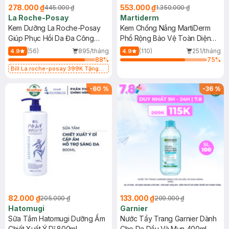
278.000 ₫
553.000 ₫
445.000 ₫
1.350.000 ₫
La Roche-Posay
Martiderm
Kem Dưỡng La Roche-Posay
Kem Chống Nắng MartiDerm
Giúp Phục Hồi Da Đa Công
Phổ Rộng Bảo Vệ Toàn Diện
Dụng 40ml
40ml
(56)
895/tháng
(110)
251/tháng
4.9
4.9
88
%
75
%
Bill La roche-posay 399K Tặng
Gel rửa mặt da dầu nhạy cảm 50ml
(SL có hạn)
-
60
%
-
36
%
82.000 ₫
133.000 ₫
205.000 ₫
209.000 ₫
Hatomugi
Garnier
Sữa Tắm Hatomugi Dưỡng Ẩm
Nước Tẩy Trang Garnier Dành
Chiết Xuất Ý Dĩ 800ml
Cho Da Dầu Và Mụn 400ml