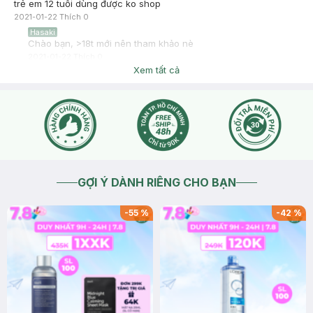
trẻ em 12 tuổi dùng được ko shop
2021-01-22
Thích
0
Hasaki
Chào bạn, >18t mới nên tham khảo nè
2021-01-22
Thích
0
Xem tất cả
GỢI Ý DÀNH RIÊNG CHO BẠN
-
55
%
-
42
%