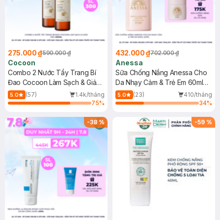
275.000 ₫
432.000 ₫
590.000 ₫
702.000 ₫
Cocoon
Anessa
Combo 2 Nước Tẩy Trang Bí
Sữa Chống Nắng Anessa Cho
Đao Cocoon Làm Sạch & Giảm
Da Nhạy Cảm & Trẻ Em 60ml
Dầu 500ml
(Mới)
(57)
1.4k/tháng
(23)
410/tháng
5.0
5.0
75
%
34
%
-
38
%
-
59
%