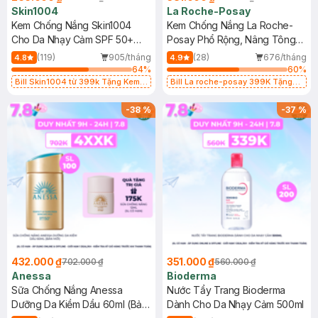
Skin1004
La Roche-Posay
Kem Chống Nắng Skin1004
Kem Chống Nắng La Roche-
Cho Da Nhạy Cảm SPF 50+
Posay Phổ Rộng, Nâng Tông
50ml
Kiềm Dầu 50ml
(119)
905/tháng
(28)
676/tháng
4.8
4.9
64
%
60
%
Bill Skin1004 từ 399k Tặng Kem
Bill La roche-posay 399K Tặng
Chống Nắng Cho Da Nhạy Cảm
Gel rửa mặt da dầu nhạy cảm 50ml
SPF 50+ 20ml (SL Có Hạn)
(SL có hạn)
-
38
%
-
37
%
432.000 ₫
351.000 ₫
702.000 ₫
560.000 ₫
Anessa
Bioderma
Sữa Chống Nắng Anessa
Nước Tẩy Trang Bioderma
Dưỡng Da Kiềm Dầu 60ml (Bản
Dành Cho Da Nhạy Cảm 500ml