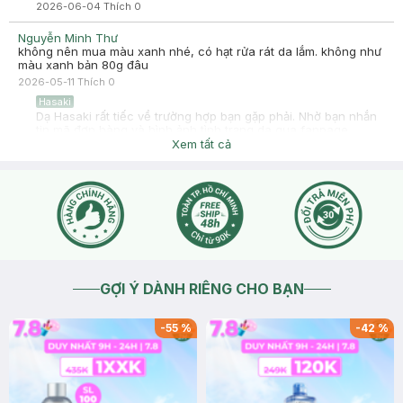
2026-06-04
Thích
0
Nguyễn Minh Thư
không nên mua màu xanh nhé, có hạt rửa rát da lắm. không như
màu xanh bản 80g đâu
2026-05-11
Thích
0
Hasaki
Dạ Hasaki rất tiếc về trường hợp bạn gặp phải. Nhờ bạn nhắn
tin mã đơn hàng và hình ảnh tình trạng da qua fanpage
Facebook để Hasaki kiểm tra thêm ạ.
Xem tất cả
2026-05-12
Thích
0
GỢI Ý DÀNH RIÊNG CHO BẠN
-
55
%
-
42
%