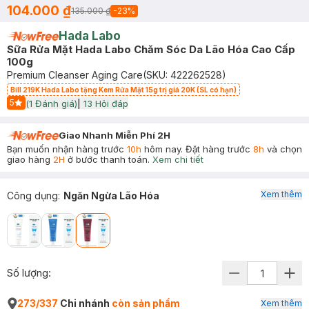
104.000 ₫
135.000 ₫
-
23
%
Hada Labo
Sữa Rửa Mặt Hada Labo Chăm Sóc Da Lão Hóa Cao Cấp
100g
Premium Cleanser Aging Care
(SKU:
422262528
)
Bill 219K Hada Labo tặng Kem Rửa Mặt 15g trị giá 20K (SL có hạn)
5
(
1
Đánh giá)
|
13
Hỏi đáp
Start Icon
Giao Nhanh Miễn Phí 2H
Bạn muốn nhận hàng trước
10h
hôm nay. Đặt hàng trước
8h
và chọn
giao hàng
2H
ở bước thanh toán.
Xem chi tiết
Xem thêm
Công dụng
:
Ngăn Ngừa Lão Hóa
Số lượng:
273/337
Chi nhánh
còn sản phẩm
Xem thêm