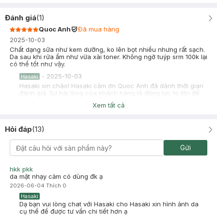
Đánh giá
(
1
)
Quoc Anh
Đã mua hàng
2025-10-03
Chất dạng sữa như kem dưỡng, ko lên bọt nhiều nhưng rất sạch.
Da sau khi rửa ẩm như vừa xài toner. Không ngờ tuýp srm 100k lại
có thể tốt như vậy.
-
2025-10-03
Hasaki
Hasaki xin chào! Hasaki cảm ơn Quoc Anh đã dành thời gian
đánh giá. Sự hài lòng của khách hàng là động lực to lớn để
Hasaki ngày càng phát triển hơn nữa về chất lượng dịch vụ.
Xem tất cả
Cảm ơn bạn đã tin tưởng và mua sắm tại Hasaki!
Hỏi đáp
(
13
)
Gửi
hkk pkk
da mặt nhạy cảm có dùng đk ạ
2026-06-04
Thích
0
Hasaki
Dạ bạn vui lòng chat với Hasaki cho Hasaki xin hình ảnh da
cụ thể để được tư vấn chi tiết hơn ạ