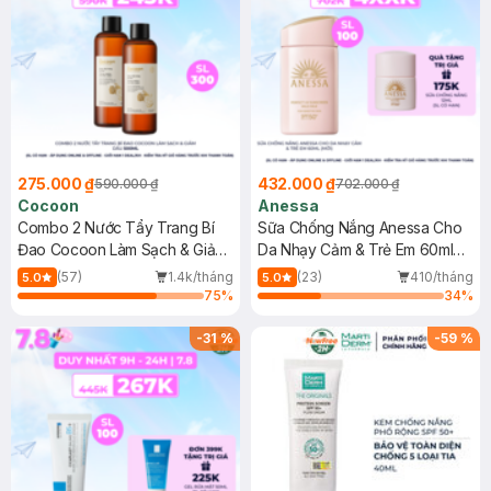
275.000 ₫
432.000 ₫
590.000 ₫
702.000 ₫
Cocoon
Anessa
Combo 2 Nước Tẩy Trang Bí
Sữa Chống Nắng Anessa Cho
Đao Cocoon Làm Sạch & Giảm
Da Nhạy Cảm & Trẻ Em 60ml
Dầu 500ml
(Mới)
(57)
1.4k/tháng
(23)
410/tháng
5.0
5.0
75
%
34
%
-
31
%
-
59
%