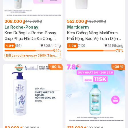
308.000 ₫
553.000 ₫
445.000 ₫
1.350.000 ₫
La Roche-Posay
Martiderm
Kem Dưỡng La Roche-Posay
Kem Chống Nắng MartiDerm
Giúp Phục Hồi Da Đa Công
Phổ Rộng Bảo Vệ Toàn Diện
Dụng 40ml
40ml
(56)
808/tháng
(110)
251/tháng
4.9
4.9
64
%
75
%
Bill La roche-posay 399K Tặng
Gel rửa mặt da dầu nhạy cảm 50ml
(SL có hạn)
-
60
%
-
36
%
82.000 ₫
133.000 ₫
205.000 ₫
209.000 ₫