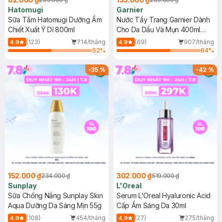
Hatomugi
Garnier
Sữa Tắm Hatomugi Dưỡng Ẩm
Nước Tẩy Trang Garnier Dành
Chiết Xuất Ý Dĩ 800ml
Cho Da Dầu Và Mụn 400ml
(Mới)
(123)
714/tháng
(69)
907/tháng
4.9
4.9
52
%
64
%
-
35
%
-
42
%
152.000 ₫
302.000 ₫
234.000 ₫
519.000 ₫
Sunplay
L'Oreal
Sữa Chống Nắng Sunplay Skin
Serum L'Oreal Hyaluronic Acid
Aqua Dưỡng Da Sáng Mịn 55g
Cấp Ẩm Sáng Da 30ml
(108)
454/tháng
(27)
275/tháng
4.9
4.9