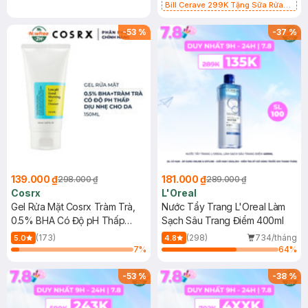
Bill Cerave 299K Tặng Sữa Rửa
Mặt Cerave 30ml (SL có hạn)
-
53
%
-
37
%
139.000 ₫
181.000 ₫
298.000 ₫
289.000 ₫
Cosrx
L'Oreal
Gel Rửa Mặt Cosrx Tràm Trà,
Nước Tẩy Trang L'Oreal Làm
0.5% BHA Có Độ pH Thấp
Sạch Sâu Trang Điểm 400ml
150ml
(173)
(298)
734/tháng
5.0
4.8
7
%
64
%
-
53
%
-
38
%