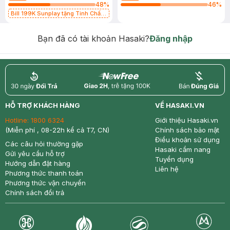
48
%
46
%
Bill 199K Sunplay tặng Tinh Chất
Chống Nắng 7g trị giá 30K (SL có
hạn)
Bạn đã có tài khoản Hasaki?
Đăng nhập
return
nowfree
price
HỖ TRỢ KHÁCH HÀNG
VỀ HASAKI.VN
Hotline:
1800 6324
Giới thiệu Hasaki.vn
(Miễn phí , 08-22h kể cả T7, CN)
Chính sách bảo mật
Điều khoản sử dụng
Các câu hỏi thường gặp
Hasaki cẩm nang
Gửi yêu cầu hỗ trợ
Tuyển dụng
Hướng dẫn đặt hàng
Liên hệ
Phương thức thanh toán
Phương thức vận chuyển
Chính sách đổi trả