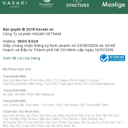
Synctives
Clinic
Dermahair
Mastige
Bản quyền © 2016 Hasaki.vn
Công Ty cổ phần HASAKI VIETNAM
Hotline:
1800 6324
Giấy chứng nhận Đăng ký Kinh doanh số 0313612829 do Sở Kế
hoạch và Đầu tư Thành phố Hồ Chí Minh cấp ngày 13/01/2016
Xem tất cả cửa hàng
Mỹ Phẩm High-End
Trang Điểm Mặt
Kem Lót
/
Kem Nền
/
Phấn Nền
/
BB / CC Cream
/
Phấn Nước Cushion
/
Che Khuyết Điểm
/
Má Hồng
/
Tạo Khối / Highlight
/
Phấn Phủ
/
Xịt Khoá Makeup
Trang Điểm Mắt
Kẻ Mày
/
Kẻ Mắt
/
Phấn Mắt
/
Mascara
Trang Điểm Môi
Son Dưỡng Môi
/
Son Kem / Tint
/
Son Thỏi
/
Son Bóng
/
Tẩy Trang Mắt / Môi
Chăm Sóc Tóc Và Da Đầu
Dầu Gội Và Dầu Xả
/
Dầu Gội
/
Dầu Xả
/
Dầu Gội Khô
/
Dầu Gội Xả 2in1
/
Bộ Gội Xả
/
Tẩy Tế Bào Chết Da Đầu
/
Mặt Nạ / Kem Ủ Tóc
/
Serum / Dầu Dưỡng Tóc
/
Xịt Dưỡng Tóc
/
Thuốc Nhuộm Tóc
/
Sản Phẩm Tạo Kiểu Tóc
/
Dụng Cụ Chăm Sóc Tóc
/
Máy Sấy Tóc
/
Lược
/
Bộ Chăm Sóc Tóc
/
Phụ Kiện Tóc