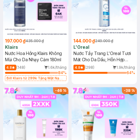
197.000 ₫
144.000 ₫
435.000 ₫
249.000 ₫
Klairs
L'Oreal
Nước Hoa Hồng Klairs Không
Nước Tẩy Trang L'Oreal Tươi
Mùi Cho Da Nhạy Cảm 180ml
Mát Cho Da Dầu, Hỗn Hợp
400ml
(148)
1.6k/tháng
(298)
1.9k/tháng
4.8
4.8
84
%
64
%
Bill Klairs từ 299k Tặng Mặt Nạ
Làm Dịu Da & Kiểm Soát Dầu Nhờn
25ml (SL Có Hạn)
-
46
%
-
38
%