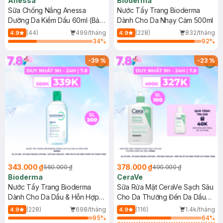
Anessa
Bioderma
Sữa Chống Nắng Anessa
Nước Tẩy Trang Bioderma
Dưỡng Da Kiềm Dầu 60ml (Bản
Dành Cho Da Nhạy Cảm 500ml
Mới)
(44)
499/tháng
(228)
832/tháng
4.9
4.9
34
%
92
%
-
39
%
-
23
%
343.000 ₫
378.000 ₫
560.000 ₫
490.000 ₫
Bioderma
CeraVe
Nước Tẩy Trang Bioderma
Sữa Rửa Mặt CeraVe Sạch Sâu
Dành Cho Da Dầu & Hỗn Hợp
Cho Da Thường Đến Da Dầu
500ml
473ml
(228)
698/tháng
(116)
1.4k/tháng
4.9
4.9
95
%
64
%