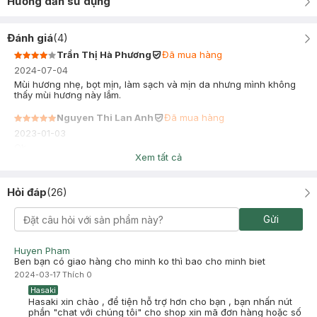
Hướng dẫn sử dụng
Đánh giá
(
4
)
Trần Thị Hà Phương
Đã mua hàng
2024-07-04
Mùi hương nhẹ, bọt mịn, làm sạch và mịn da nhưng mình không
thấy mùi hương này lắm.
Nguyen Thi Lan Anh
Đã mua hàng
2023-01-03
Ok
Xem tất cả
Hỏi đáp
(
26
)
Gửi
Huyen Pham
Ben bạn có giao hàng cho minh ko thì bao cho minh biet
2024-03-17
Thích
0
Hasaki
Hasaki xin chào , để tiện hỗ trợ hơn cho bạn , bạn nhấn nút
phần "chat với chúng tôi" cho shop xin mã đơn hàng hoặc số