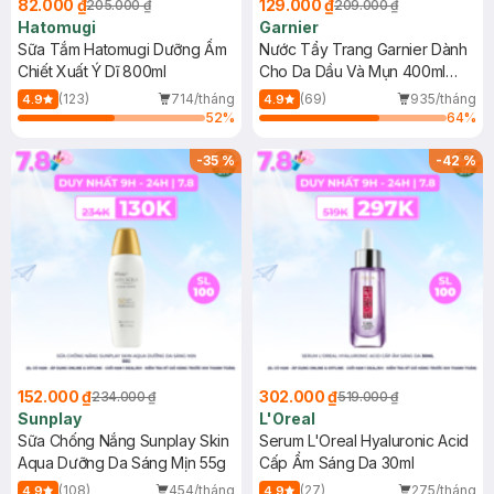
82.000 ₫
129.000 ₫
205.000 ₫
209.000 ₫
Hatomugi
Garnier
Sữa Tắm Hatomugi Dưỡng Ẩm
Nước Tẩy Trang Garnier Dành
Chiết Xuất Ý Dĩ 800ml
Cho Da Dầu Và Mụn 400ml
(Mới)
(123)
714/tháng
(69)
935/tháng
4.9
4.9
52
%
64
%
-
35
%
-
42
%
152.000 ₫
302.000 ₫
234.000 ₫
519.000 ₫
Sunplay
L'Oreal
Sữa Chống Nắng Sunplay Skin
Serum L'Oreal Hyaluronic Acid
Aqua Dưỡng Da Sáng Mịn 55g
Cấp Ẩm Sáng Da 30ml
(108)
454/tháng
(27)
275/tháng
4.9
4.9