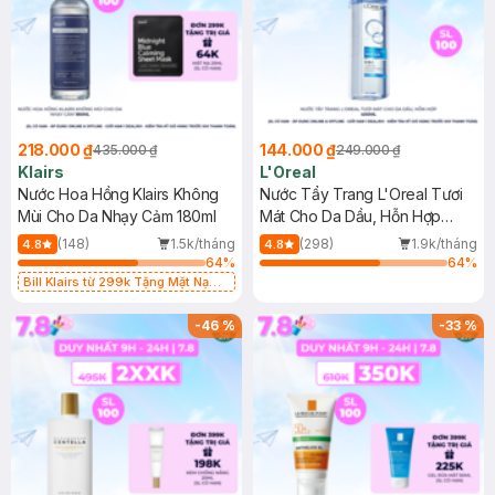
218.000 ₫
144.000 ₫
435.000 ₫
249.000 ₫
Klairs
L'Oreal
Nước Hoa Hồng Klairs Không
Nước Tẩy Trang L'Oreal Tươi
Mùi Cho Da Nhạy Cảm 180ml
Mát Cho Da Dầu, Hỗn Hợp
400ml
(148)
1.5k/tháng
(298)
1.9k/tháng
4.8
4.8
64
%
64
%
Bill Klairs từ 299k Tặng Mặt Nạ
Làm Dịu Da & Kiểm Soát Dầu Nhờn
25ml (SL Có Hạn)
-
46
%
-
33
%