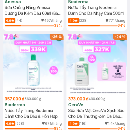
Anessa
Bioderma
Sữa Chống Nắng Anessa
Nước Tẩy Trang Bioderma
Dưỡng Da Kiềm Dầu 60ml (Bản
Dành Cho Da Nhạy Cảm 500ml
Mới)
(44)
497/tháng
(228)
771/tháng
4.9
4.9
33
%
64
%
-
36
%
-
24
%
357.000 ₫
373.000 ₫
560.000 ₫
490.000 ₫
Bioderma
CeraVe
Nước Tẩy Trang Bioderma
Sữa Rửa Mặt CeraVe Sạch Sâu
Dành Cho Da Dầu & Hỗn Hợp
Cho Da Thường Đến Da Dầu
500ml
473ml
(228)
671/tháng
(116)
1.4k/tháng
4.9
4.9
88
%
64
%