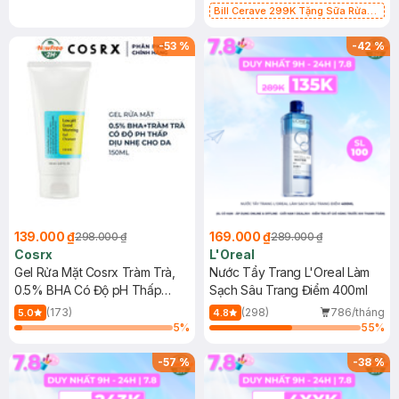
Bill Cerave 299K Tặng Sữa Rửa
Mặt Cerave 30ml (SL có hạn)
-
53
%
-
42
%
139.000 ₫
169.000 ₫
298.000 ₫
289.000 ₫
Cosrx
L'Oreal
Gel Rửa Mặt Cosrx Tràm Trà,
Nước Tẩy Trang L'Oreal Làm
0.5% BHA Có Độ pH Thấp
Sạch Sâu Trang Điểm 400ml
150ml
(173)
(298)
786/tháng
5.0
4.8
5
%
55
%
-
57
%
-
38
%