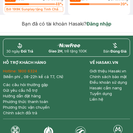
48
%
39
%
Bill 199K Sunplay tặng Tinh Chất
Chống Nắng 7g trị giá 30K (SL có
hạn)
Bạn đã có tài khoản Hasaki?
Đăng nhập
return
nowfree
price
HỖ TRỢ KHÁCH HÀNG
VỀ HASAKI.VN
Hotline:
1800 6324
Giới thiệu Hasaki.vn
(Miễn phí , 08-22h kể cả T7, CN)
Chính sách bảo mật
Điều khoản sử dụng
Các câu hỏi thường gặp
Hasaki cẩm nang
Gửi yêu cầu hỗ trợ
Tuyển dụng
Hướng dẫn đặt hàng
Liên hệ
Phương thức thanh toán
Phương thức vận chuyển
Chính sách đổi trả