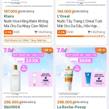
197.000 ₫
144.000 ₫
435.000 ₫
249.000 ₫
Klairs
L'Oreal
Nước Hoa Hồng Klairs Không
Nước Tẩy Trang L'Oreal Tươi
Mùi Cho Da Nhạy Cảm 180ml
Mát Cho Da Dầu, Hỗn Hợp
400ml
(148)
1.6k/tháng
(298)
1.9k/tháng
4.8
4.8
3
%
64
%
Bill Klairs từ 299k Tặng Mặt Nạ
Làm Dịu Da & Kiểm Soát Dầu Nhờn
25ml (SL Có Hạn)
-
46
%
-
35
%
266.000 ₫
398.000 ₫
495.000 ₫
610.000 ₫
Skin1004
La Roche-Posay