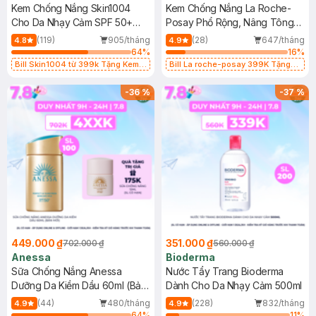
Kem Chống Nắng Skin1004
Kem Chống Nắng La Roche-
Cho Da Nhạy Cảm SPF 50+
Posay Phổ Rộng, Nâng Tông
50ml
Kiềm Dầu 50ml
(119)
905/tháng
(28)
647/tháng
4.8
4.9
64
%
16
%
Bill Skin1004 từ 399k Tặng Kem
Bill La roche-posay 399K Tặng
Chống Nắng Cho Da Nhạy Cảm
Gel rửa mặt da dầu nhạy cảm 50ml
SPF 50+ 20ml (SL Có Hạn)
(SL có hạn)
-
36
%
-
37
%
449.000 ₫
351.000 ₫
702.000 ₫
560.000 ₫
Anessa
Bioderma
Sữa Chống Nắng Anessa
Nước Tẩy Trang Bioderma
Dưỡng Da Kiềm Dầu 60ml (Bản
Dành Cho Da Nhạy Cảm 500ml
Mới)
(44)
480/tháng
(228)
832/tháng
4.9
4.9
64
%
11
%