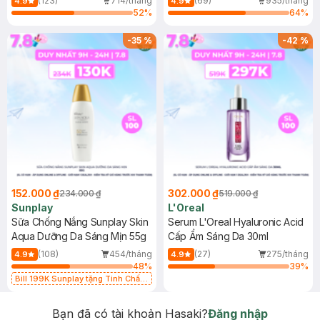
(123)
714/tháng
(69)
935/tháng
4.9
4.9
52
%
64
%
-
35
%
-
42
%
152.000 ₫
302.000 ₫
234.000 ₫
519.000 ₫
Sunplay
L'Oreal
Sữa Chống Nắng Sunplay Skin
Serum L'Oreal Hyaluronic Acid
Aqua Dưỡng Da Sáng Mịn 55g
Cấp Ẩm Sáng Da 30ml
(108)
454/tháng
(27)
275/tháng
4.9
4.9
48
%
39
%
Bill 199K Sunplay tặng Tinh Chất
Chống Nắng 7g trị giá 30K (SL có
hạn)
Bạn đã có tài khoản Hasaki?
Đăng nhập