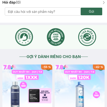
Hỏi đáp
(
0
)
Gửi
GỢI Ý DÀNH RIÊNG CHO BẠN
-
55
%
-
42
%