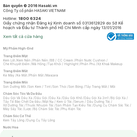
Bản quyền © 2016 Hasaki.vn
Công Ty cổ phần HASAKI VIETNAM
Hotline:
1800 6324
Giấy chứng nhận Đăng ký Kinh doanh số 0313612829 do Sở Kế
hoạch và Đầu tư Thành phố Hồ Chí Minh cấp ngày 13/01/2016
Xem tất cả cửa hàng
Mỹ Phẩm High-End
Trang Điểm Mặt
Kem Lót
/
Kem Nền
/
Phấn Nền
/
BB / CC Cream
/
Phấn Nước Cushion
/
Che Khuyết Điểm
/
Má Hồng
/
Tạo Khối / Highlight
/
Phấn Phủ
/
Xịt Khoá Makeup
Trang Điểm Mắt
Kẻ Mày
/
Kẻ Mắt
/
Phấn Mắt
/
Mascara
Trang Điểm Môi
Son Dưỡng Môi
/
Son Kem / Tint
/
Son Thỏi
/
Son Bóng
/
Tẩy Trang Mắt / Môi
Chăm Sóc Tóc Và Da Đầu
Dầu Gội Và Dầu Xả
/
Dầu Gội
/
Dầu Xả
/
Dầu Gội Khô
/
Dầu Gội Xả 2in1
/
Bộ Gội Xả
/
Tẩy Tế Bào Chết Da Đầu
/
Mặt Nạ / Kem Ủ Tóc
/
Serum / Dầu Dưỡng Tóc
/
Xịt Dưỡng Tóc
/
Thuốc Nhuộm Tóc
/
Sản Phẩm Tạo Kiểu Tóc
/
Dụng Cụ Chăm Sóc Tóc
/
Máy Sấy Tóc
/
Lược
/
Bộ Chăm Sóc Tóc
/
Phụ Kiện Tóc
Chăm Sóc Cơ Thể
Kem Tẩy Lông
/
Dụng Cụ Tẩy Lông
Nước Hoa
Nước Hoa Nữ
/
Nước Hoa Nam
/
Nước Hoa Cao Cấp
/
Xịt Thơm Toàn Thân
/
Nước Hoa Vùng Kín