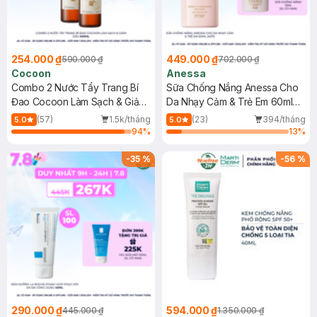
254.000 ₫
449.000 ₫
590.000 ₫
702.000 ₫
Cocoon
Anessa
Combo 2 Nước Tẩy Trang Bí
Sữa Chống Nắng Anessa Cho
Đao Cocoon Làm Sạch & Giảm
Da Nhạy Cảm & Trẻ Em 60ml
Dầu 500ml
(Mới)
(57)
1.5k/tháng
(23)
394/tháng
5.0
5.0
94
%
13
%
-
35
%
-
56
%
290.000 ₫
594.000 ₫
445.000 ₫
1.350.000 ₫