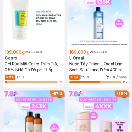
139.000 ₫
169.000 ₫
298.000 ₫
289.000 ₫
Cosrx
L'Oreal
Gel Rửa Mặt Cosrx Tràm Trà,
Nước Tẩy Trang L'Oreal Làm
0.5% BHA Có Độ pH Thấp
Sạch Sâu Trang Điểm 400ml
150ml
(173)
(298)
786/tháng
5.0
4.8
5
%
61
%
-
57
%
-
36
%