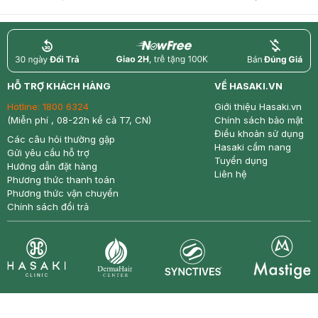
return
nowfree
price
HỖ TRỢ KHÁCH HÀNG
VỀ HASAKI.VN
Hotline:
1800 6324
Giới thiệu Hasaki.vn
(Miễn phí , 08-22h kể cả T7, CN)
Chính sách bảo mật
Điều khoản sử dụng
Các câu hỏi thường gặp
Hasaki cẩm nang
Gửi yêu cầu hỗ trợ
Tuyển dụng
Hướng dẫn đặt hàng
Liên hệ
Phương thức thanh toán
Phương thức vận chuyển
Chính sách đổi trả
Synctives
Clinic
Dermahair
Mastige