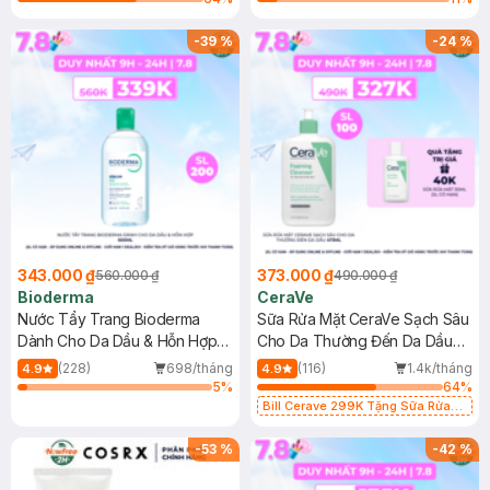
-
39
%
-
24
%
343.000 ₫
373.000 ₫
560.000 ₫
490.000 ₫
Bioderma
CeraVe
Nước Tẩy Trang Bioderma
Sữa Rửa Mặt CeraVe Sạch Sâu
Dành Cho Da Dầu & Hỗn Hợp
Cho Da Thường Đến Da Dầu
500ml
473ml
(228)
698/tháng
(116)
1.4k/tháng
4.9
4.9
5
%
64
%
Bill Cerave 299K Tặng Sữa Rửa
Mặt Cerave 30ml (SL có hạn)
-
53
%
-
42
%