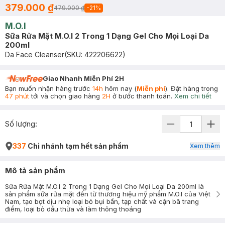
379.000 ₫
479.000 ₫
-
21
%
M.O.I
Sữa Rửa Mặt M.O.I 2 Trong 1 Dạng Gel Cho Mọi Loại Da
200ml
Da Face Cleanser
(SKU:
422206622
)
Giao Nhanh Miễn Phí 2H
Bạn muốn nhận hàng trước
14h
hôm nay (
Miễn phí
). Đặt hàng trong
47 phút
tới và chọn giao hàng
2H
ở bước thanh toán.
Xem chi tiết
Số lượng:
337
Chi nhánh tạm hết sản phẩm
Xem thêm
Mô tả sản phẩm
Sữa Rửa Mặt M.O.I 2 Trong 1 Dạng Gel Cho Mọi Loại Da 200ml là
sản phẩm sữa rửa mặt đến từ thương hiệu mỹ phẩm M.O.I của Việt
Nam, tạo bọt dịu nhẹ loại bỏ bụi bẩn, tạp chất và cặn bã trang
điểm, loại bỏ dầu thừa và làm thông thoáng