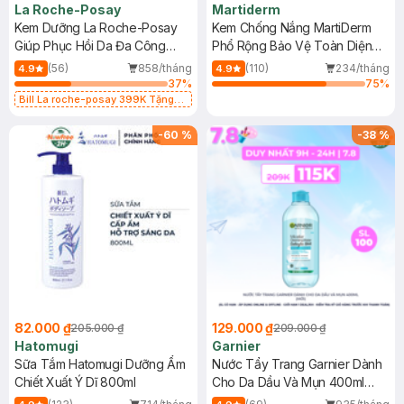
La Roche-Posay
Martiderm
Kem Dưỡng La Roche-Posay
Kem Chống Nắng MartiDerm
Giúp Phục Hồi Da Đa Công
Phổ Rộng Bảo Vệ Toàn Diện
Dụng 40ml
40ml
(56)
858/tháng
(110)
234/tháng
4.9
4.9
37
%
75
%
Bill La roche-posay 399K Tặng
Gel rửa mặt da dầu nhạy cảm 50ml
(SL có hạn)
-
60
%
-
38
%
82.000 ₫
129.000 ₫
205.000 ₫
209.000 ₫
Hatomugi
Garnier
Sữa Tắm Hatomugi Dưỡng Ẩm
Nước Tẩy Trang Garnier Dành
Chiết Xuất Ý Dĩ 800ml
Cho Da Dầu Và Mụn 400ml
(Mới)