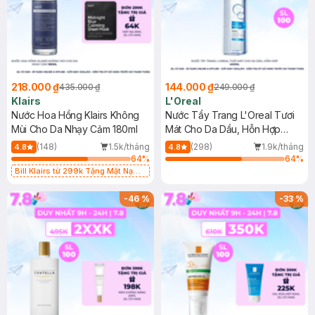
218.000 ₫
144.000 ₫
435.000 ₫
249.000 ₫
Klairs
L'Oreal
Nước Hoa Hồng Klairs Không
Nước Tẩy Trang L'Oreal Tươi
Mùi Cho Da Nhạy Cảm 180ml
Mát Cho Da Dầu, Hỗn Hợp
400ml
(148)
1.5k/tháng
(298)
1.9k/tháng
4.8
4.8
64
%
64
%
Bill Klairs từ 299k Tặng Mặt Nạ
Làm Dịu Da & Kiểm Soát Dầu Nhờn
25ml (SL Có Hạn)
-
46
%
-
33
%