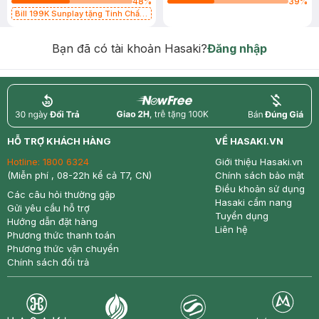
48
%
39
%
Bill 199K Sunplay tặng Tinh Chất
Chống Nắng 7g trị giá 30K (SL có
hạn)
Bạn đã có tài khoản Hasaki?
Đăng nhập
return
nowfree
price
HỖ TRỢ KHÁCH HÀNG
VỀ HASAKI.VN
Hotline:
1800 6324
Giới thiệu Hasaki.vn
(Miễn phí , 08-22h kể cả T7, CN)
Chính sách bảo mật
Điều khoản sử dụng
Các câu hỏi thường gặp
Hasaki cẩm nang
Gửi yêu cầu hỗ trợ
Tuyển dụng
Hướng dẫn đặt hàng
Liên hệ
Phương thức thanh toán
Phương thức vận chuyển
Chính sách đổi trả