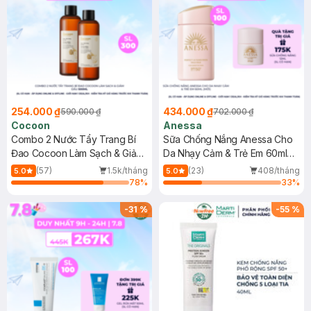
254.000 ₫
434.000 ₫
590.000 ₫
702.000 ₫
Cocoon
Anessa
Combo 2 Nước Tẩy Trang Bí
Sữa Chống Nắng Anessa Cho
Đao Cocoon Làm Sạch & Giảm
Da Nhạy Cảm & Trẻ Em 60ml
Dầu 500ml
(Mới)
(57)
1.5k/tháng
(23)
408/tháng
5.0
5.0
78
%
33
%
-
31
%
-
55
%