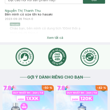
Nguyễn Thị Thanh Thu
Bên mình có size lớn ko hasaki
2023-09-28
Thích
0
Hasaki
Chào bạn, bên mình có dung tích 100ml thôi ạ
2023-09-28
Thích
0
Xem tất cả
GỢI Ý DÀNH RIÊNG CHO BẠN
-
50
%
-
42
%