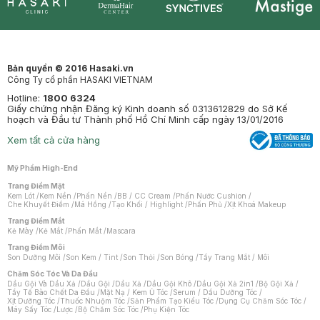
Synctives
Clinic
Dermahair
Mastige
Bản quyền © 2016 Hasaki.vn
Công Ty cổ phần HASAKI VIETNAM
Hotline:
1800 6324
Giấy chứng nhận Đăng ký Kinh doanh số 0313612829 do Sở Kế
hoạch và Đầu tư Thành phố Hồ Chí Minh cấp ngày 13/01/2016
Xem tất cả cửa hàng
Mỹ Phẩm High-End
Trang Điểm Mặt
Kem Lót
/
Kem Nền
/
Phấn Nền
/
BB / CC Cream
/
Phấn Nước Cushion
/
Che Khuyết Điểm
/
Má Hồng
/
Tạo Khối / Highlight
/
Phấn Phủ
/
Xịt Khoá Makeup
Trang Điểm Mắt
Kẻ Mày
/
Kẻ Mắt
/
Phấn Mắt
/
Mascara
Trang Điểm Môi
Son Dưỡng Môi
/
Son Kem / Tint
/
Son Thỏi
/
Son Bóng
/
Tẩy Trang Mắt / Môi
Chăm Sóc Tóc Và Da Đầu
Dầu Gội Và Dầu Xả
/
Dầu Gội
/
Dầu Xả
/
Dầu Gội Khô
/
Dầu Gội Xả 2in1
/
Bộ Gội Xả
/
Tẩy Tế Bào Chết Da Đầu
/
Mặt Nạ / Kem Ủ Tóc
/
Serum / Dầu Dưỡng Tóc
/
Xịt Dưỡng Tóc
/
Thuốc Nhuộm Tóc
/
Sản Phẩm Tạo Kiểu Tóc
/
Dụng Cụ Chăm Sóc Tóc
/
Máy Sấy Tóc
/
Lược
/
Bộ Chăm Sóc Tóc
/
Phụ Kiện Tóc