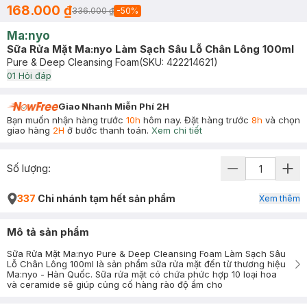
168.000 ₫
336.000 ₫
-
50
%
Ma:nyo
Sữa Rửa Mặt Ma:nyo Làm Sạch Sâu Lỗ Chân Lông 100ml
Pure & Deep Cleansing Foam
(SKU:
422214621
)
0
1
Hỏi đáp
Giao Nhanh Miễn Phí 2H
Bạn muốn nhận hàng trước
10h
hôm nay. Đặt hàng trước
8h
và chọn
giao hàng
2H
ở bước thanh toán.
Xem chi tiết
Số lượng:
337
Chi nhánh tạm hết sản phẩm
Xem thêm
Mô tả sản phẩm
Sữa Rửa Mặt Ma:nyo Pure & Deep Cleansing Foam Làm Sạch Sâu
Lỗ Chân Lông 100ml là sản phẩm sữa rửa mặt đến từ thương hiệu
Ma:nyo - Hàn Quốc. Sữa rửa mặt có chứa phức hợp 10 loại hoa
và ceramide sẽ giúp củng cố hàng rào độ ẩm cho