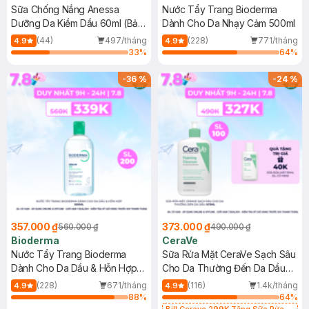
Sữa Chống Nắng Anessa
Nước Tẩy Trang Bioderma
Dưỡng Da Kiềm Dầu 60ml (Bản
Dành Cho Da Nhạy Cảm 500ml
Mới)
(44)
497/tháng
(228)
771/tháng
4.9
4.9
33
%
64
%
-
36
%
-
24
%
357.000 ₫
373.000 ₫
560.000 ₫
490.000 ₫
Bioderma
CeraVe
Nước Tẩy Trang Bioderma
Sữa Rửa Mặt CeraVe Sạch Sâu
Dành Cho Da Dầu & Hỗn Hợp
Cho Da Thường Đến Da Dầu
500ml
473ml
(228)
671/tháng
(116)
1.4k/tháng
4.9
4.9
88
%
64
%