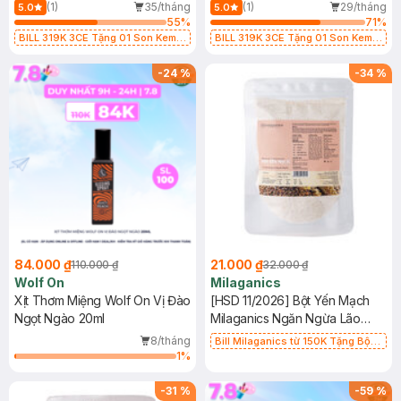
(1)
35/tháng
(1)
29/tháng
5.0
5.0
55
%
71
%
BILL 319K 3CE Tặng 01 Son Kem
BILL 319K 3CE Tặng 01 Son Kem
Lì 3CE Nhung Mịn Màu 03 Daffodil
Lì 3CE Nhung Mịn Màu 03 Daffodil
1.5g (SL có hạn)
1.5g (SL có hạn)
-
24
%
-
34
%
84.000 ₫
21.000 ₫
110.000 ₫
32.000 ₫
Wolf On
Milaganics
Xịt Thơm Miệng Wolf On Vị Đào
[HSD 11/2026] Bột Yến Mạch
Ngọt Ngào 20ml
Milaganics Ngăn Ngừa Lão
Hóa & Mụn 100g (Túi)
8/tháng
Bill Milaganics từ 150K Tặng Bột
1
%
Diếp Cá Milaganics Giảm Mụn, Mờ
Vết Thâm 100g (SL Có Hạn)
-
31
%
-
59
%