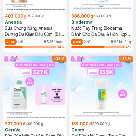
403.000 ₫
386.000 ₫
702.000 ₫
560.000 ₫
Anessa
Bioderma
Sữa Chống Nắng Anessa
Nước Tẩy Trang Bioderma
Dưỡng Da Kiềm Dầu 60ml (Bản
Dành Cho Da Dầu & Hỗn Hợp
Mới)
500ml
(44)
535/tháng
(228)
621/tháng
4.9
4.9
34
%
64
%
-
33
%
-
53
%
327.000 ₫
139.000 ₫
490.000 ₫
298.000 ₫
CeraVe
Cosrx
Sữa Rửa Mặt CeraVe Sạch Sâu
Gel Rửa Mặt Cosrx Tràm Trà,