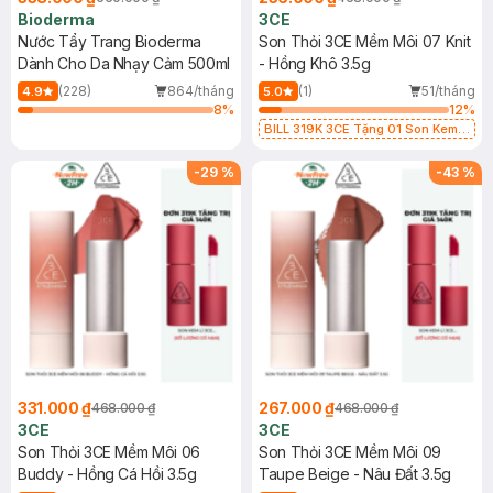
Bioderma
3CE
Nước Tẩy Trang Bioderma
Son Thỏi 3CE Mềm Môi 07 Knit
Dành Cho Da Nhạy Cảm 500ml
- Hồng Khô 3.5g
(228)
864/tháng
(1)
51/tháng
4.9
5.0
8
%
12
%
BILL 319K 3CE Tặng 01 Son Kem
Lì 3CE Nhung Mịn Màu 03 Daffodil
1.5g (SL có hạn)
-
29
%
-
43
%
331.000 ₫
267.000 ₫
468.000 ₫
468.000 ₫
3CE
3CE
Son Thỏi 3CE Mềm Môi 06
Son Thỏi 3CE Mềm Môi 09
Buddy - Hồng Cá Hồi 3.5g
Taupe Beige - Nâu Đất 3.5g