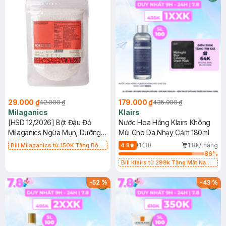
29.000 ₫
179.000 ₫
42.000 ₫
435.000 ₫
Milaganics
Klairs
[HSD 12/2026] Bột Đậu Đỏ
Nước Hoa Hồng Klairs Không
Milaganics Ngừa Mụn, Dưỡng
Mùi Cho Da Nhạy Cảm 180ml
Sáng Da 100g (Túi)
(148)
1.8k/tháng
Bill Milaganics từ 150K Tặng Bột
4.8
Diếp Cá Milaganics Giảm Mụn, Mờ
86
%
Vết Thâm 100g (SL Có Hạn)
Bill Klairs từ 299k Tặng Mặt Nạ
Làm Dịu Da & Kiểm Soát Dầu Nhờn
25ml (SL Có Hạn)
-
52
%
-
43
%