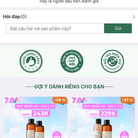
Hãy là người đầu tiên đánh giá
Hỏi đáp
(
0
)
Gửi
GỢI Ý DÀNH RIÊNG CHO BẠN
-
59
%
-
61
%