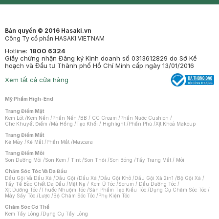
Mastige
Bản quyền © 2016 Hasaki.vn
Công Ty cổ phần HASAKI VIETNAM
Hotline:
1800 6324
Giấy chứng nhận Đăng ký Kinh doanh số 0313612829 do Sở Kế
hoạch và Đầu tư Thành phố Hồ Chí Minh cấp ngày 13/01/2016
Xem tất cả cửa hàng
Mỹ Phẩm High-End
Trang Điểm Mặt
Kem Lót
/
Kem Nền
/
Phấn Nền
/
BB / CC Cream
/
Phấn Nước Cushion
/
Che Khuyết Điểm
/
Má Hồng
/
Tạo Khối / Highlight
/
Phấn Phủ
/
Xịt Khoá Makeup
Trang Điểm Mắt
Kẻ Mày
/
Kẻ Mắt
/
Phấn Mắt
/
Mascara
Trang Điểm Môi
Son Dưỡng Môi
/
Son Kem / Tint
/
Son Thỏi
/
Son Bóng
/
Tẩy Trang Mắt / Môi
Chăm Sóc Tóc Và Da Đầu
Dầu Gội Và Dầu Xả
/
Dầu Gội
/
Dầu Xả
/
Dầu Gội Khô
/
Dầu Gội Xả 2in1
/
Bộ Gội Xả
/
Tẩy Tế Bào Chết Da Đầu
/
Mặt Nạ / Kem Ủ Tóc
/
Serum / Dầu Dưỡng Tóc
/
Xịt Dưỡng Tóc
/
Thuốc Nhuộm Tóc
/
Sản Phẩm Tạo Kiểu Tóc
/
Dụng Cụ Chăm Sóc Tóc
/
Máy Sấy Tóc
/
Lược
/
Bộ Chăm Sóc Tóc
/
Phụ Kiện Tóc
Chăm Sóc Cơ Thể
Kem Tẩy Lông
/
Dụng Cụ Tẩy Lông