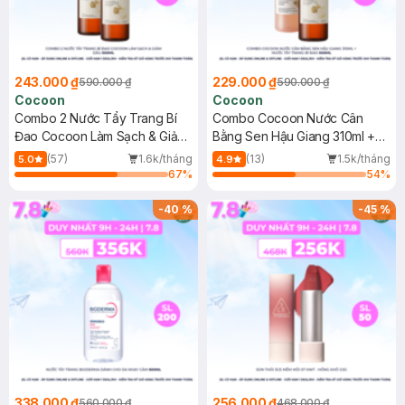
243.000 ₫
229.000 ₫
590.000 ₫
590.000 ₫
Cocoon
Cocoon
Combo 2 Nước Tẩy Trang Bí
Combo Cocoon Nước Cân
Đao Cocoon Làm Sạch & Giảm
Bằng Sen Hậu Giang 310ml +
Dầu 500ml
Nước Tẩy Trang Bí Đao 500ml
(57)
1.6k/tháng
(13)
1.5k/tháng
5.0
4.9
67
%
54
%
-
40
%
-
45
%
338.000 ₫
256.000 ₫
560.000 ₫
468.000 ₫