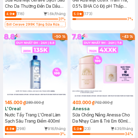
Cho Da Thường Đến Da Dầu
0.5% BHA Có Độ pH Thấp
473ml
150ml
(116)
1.6k/tháng
(173)
4.9
5.0
31
%
7
%
Bill Cerave 299K Tặng Sữa Rửa
Mặt Cerave 30ml (SL có hạn)
-
50
%
-
43
%
145.000 ₫
403.000 ₫
289.000 ₫
702.000 ₫
L'Oreal
Anessa
Nước Tẩy Trang L'Oreal Làm
Sữa Chống Nắng Anessa Cho
Sạch Sâu Trang Điểm 400ml
Da Nhạy Cảm & Trẻ Em 60ml
(Mới)
(298)
916/tháng
(23)
439/tháng
4.8
5.0
3
%
34
%