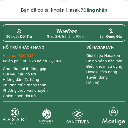
Bạn đã có tài khoản Hasaki?
Đăng nhập
return
nowfree
price
HỖ TRỢ KHÁCH HÀNG
VỀ HASAKI.VN
Hotline:
1800 6324
Giới thiệu Hasaki.vn
(Miễn phí , 08-22h kể cả T7, CN)
Chính sách bảo mật
Điều khoản sử dụng
Các câu hỏi thường gặp
Hasaki cẩm nang
Gửi yêu cầu hỗ trợ
Tuyển dụng
Hướng dẫn đặt hàng
Liên hệ
Phương thức thanh toán
Phương thức vận chuyển
Chính sách đổi trả
Synctives
Clinic
Dermahair