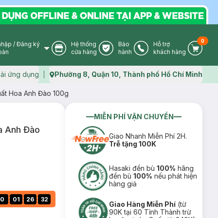
0
nhập
/
Đăng ký
Hệ thống
Bảo
Hỗ trợ
User Icon
Store Icon
Warranty Icon
Phone Icon
Cart I
oản
cửa hàng
hành
khách hàng
ải ứng dụng
Phường 8, Quận 10, Thành phố Hồ Chí Minh
Map icon
uất Hoa Anh Đào 100g
MIỄN PHÍ VẬN CHUYỂN
a Anh Đào
Giao Nhanh Miễn Phí 2H.
Trễ tặng 100K
Hasaki đền bù
100%
hãng
đền bù
100%
nếu phát hiện
hàng giả
:
:
:
0
01
26
30
Giao Hàng Miễn Phí
(từ
90K tại 60 Tỉnh Thành trừ