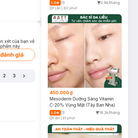
(1)
2.9k/tháng
5.0
1 Lần
|
60 phút
Timer Gray Icon
ận xét của bạn về
 phẩm này
 đánh giá
2
3
450.000 ₫
Mesoderm Dưỡng Sáng Vitamin
C-20% Vùng Mặt (Tây Ban Nha)
(1)
18.2k/tháng
5.0
1 lần
|
61 phút
Timer Gray Icon