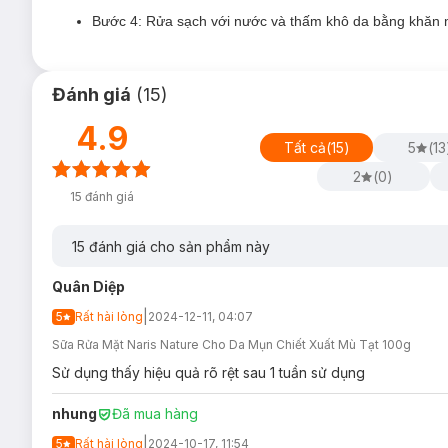
Bước 4: Rửa sạch với nước và thấm khô da bằng khăn
Đánh giá
(
15
)
4.9
Tất cả
(
15
)
5
(
13
Loại da phù hợp:
2
(
0
)
Sản phẩm phù hợp với mọi loại da đặc biệt da dầu.
15
đánh giá
Giải pháp tình trạng da:
15
đánh giá cho sản phẩm này
Da dầu thừa - lỗ chân lông to.
Quân Diệp
Ưu thế nổi bật:
|
5
Rất hài lòng
2024-12-11, 04:07
Chiết xuất thành phần
than hoạt tính
loại bỏ bụi bẩn, 
Sữa Rửa Mặt Naris Nature Cho Da Mụn Chiết Xuất Mù Tạt 100g
Làm sạch sâu mọi bã nhờn, dầu thừa và hỗ trợ se khít 
Sử dụng thấy hiệu quả rõ rệt sau 1 tuần sử dụng
Ngăn chặn quá trình oxy hóa và lão hóa da cho da luôn 
nhung
Đã mua hàng
Tạo bọt dễ dàng nhanh chóng giảm ma sát trên da ngăn 
|
5
Rất hài lòng
2024-10-17, 11:54