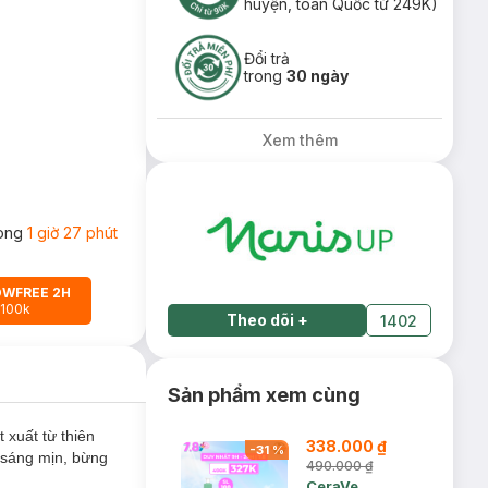
huyện, toàn Quốc từ 249K)
Đổi trả
trong
30 ngày
Xem thêm
rong
1 giờ 27 phút
OWFREE 2H
 100k
Theo dõi
+
1402
Sản phẩm xem cùng
 xuất từ thiên
338.000 ₫
-
31
%
, sáng mịn, bừng
490.000 ₫
CeraVe