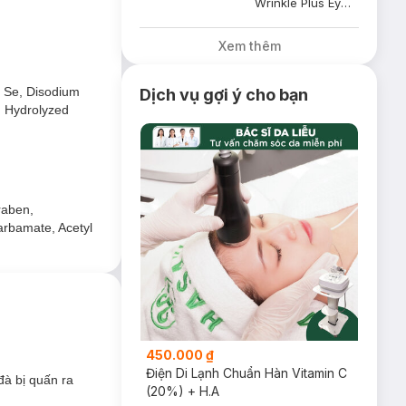
Wrinkle Plus Eye Care Gel
Xem thêm
te Se, Disodium
Dịch vụ gợi ý cho bạn
, Hydrolyzed
raben,
arbamate, Acetyl
450.000 ₫
Điện Di Lạnh Chuẩn Hàn Vitamin C
đà bị quấn ra
(20%) + H.A