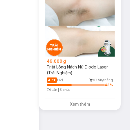
49.000 ₫
Triệt Lông Nách Nữ Diode Laser
(Trải Nghiệm)
(12)
67.5k/tháng
4.7
43
%
1 Lần
|
5 phút
Timer Gray Icon
Xem thêm