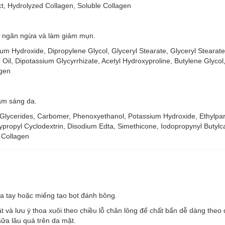
ct, Hydrolyzed Collagen, Soluble Collagen
 ngăn ngừa và làm giảm mụn.
ssium Hydroxide, Dipropylene Glycol, Glyceryl Stearate, Glyceryl Steara
 Oil, Dipotassium Glycyrrhizate, Acetyl Hydroxyproline, Butylene Glycol
agen
àm sáng da.
c Glycerides, Carbomer, Phenoxyethanol, Potassium Hydroxide, Ethylpa
opyl Cyclodextrin, Disodium Edta, Simethicone, Iodopropynyl Butylc
 Collagen
a tay hoặc miếng tạo bọt đánh bông.
và lưu ý thoa xuôi theo chiều lỗ chân lông để chất bẩn dễ dàng theo 
ữa lâu quá trên da mặt.