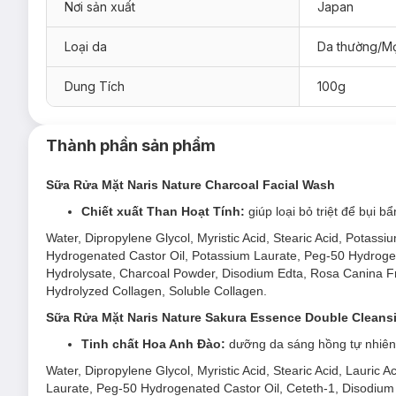
Nơi sản xuất
Japan
Loại da
Da thường/Mọ
Dung Tích
100g
1.
Sữa Rửa Mặt Naris Cosmetics Nature Charc
Thành phần sản phẩm
Sữa Rửa Mặt Naris Nature Charcoal Facial Wash
Chiết xuất Than Hoạt Tính:
giúp loại bỏ triệt để bụi 
Water, Dipropylene Glycol, Myristic Acid, Stearic Acid, Potassiu
Hydrogenated Castor Oil, Potassium Laurate, Peg-50 Hydrogen
Hydrolysate, Charcoal Powder, Disodium Edta, Rosa Canina Frui
Hydrolyzed Collagen, Soluble Collagen.
Sữa Rửa Mặt Naris Nature Sakura Essence Double Clean
Tinh chất Hoa Anh Đào:
dưỡng da sáng hồng tự nhiên
Water, Dipropylene Glycol, Myristic Acid, Stearic Acid, Lauric 
Laurate, Peg-50 Hydrogenated Castor Oil, Ceteth-1, Disodium E