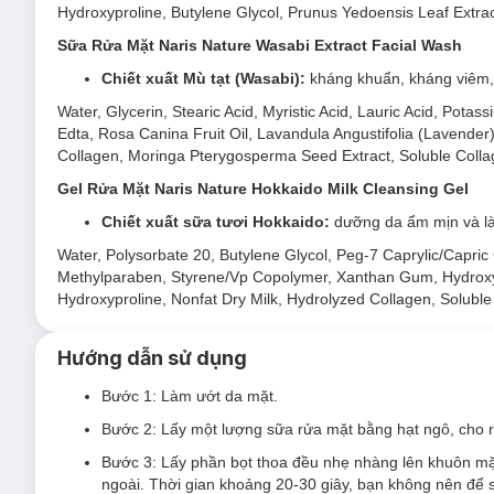
Hydroxyproline, Butylene Glycol, Prunus Yedoensis Leaf Extra
Sữa Rửa Mặt Naris Nature Wasabi Extract Facial Wash
Chiết xuất Mù tạt (Wasabi):
kháng khuẩn, kháng viêm,
Water, Glycerin, Stearic Acid, Myristic Acid, Lauric Acid, Pota
Edta, Rosa Canina Fruit Oil, Lavandula Angustifolia (Lavender)
Collagen, Moringa Pterygosperma Seed Extract, Soluble Coll
Gel Rửa Mặt Naris Nature Hokkaido Milk Cleansing Gel
Chiết xuất
sữa tươi Hokkaido:
dưỡng da ẩm mịn và l
Water, Polysorbate 20, Butylene Glycol, Peg-7 Caprylic/Capri
Methylparaben, Styrene/Vp Copolymer, Xanthan Gum, Hydroxypr
Hydroxyproline, Nonfat Dry Milk, Hydrolyzed Collagen, Soluble
Hướng dẫn sử dụng
Bước 1: Làm ướt da mặt.
Bước 2: Lấy một lượng sữa rửa mặt bằng hạt ngô, cho r
Bước 3: Lấy phần bọt thoa đều nhẹ nhàng lên khuôn mặt 
ngoài. Thời gian khoảng 20-30 giây, bạn không nên để s