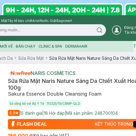
 Mặt
Tẩy tế bào chết
Ariel
Nước Giặt
Bagsmart
Đăng 
Search icon
Tài kh
T
MỚI VỀ
BÁN CHẠY
CLINIC & SPA
DERMAHAIR
ạch Da
Sữa Rửa Mặt
Sữa Rửa Mặt Naris Nature Sáng Da Chiết X
NARIS COSMETICS
Sữa Rửa Mặt Naris Nature Sáng Da Chiết Xuất Ho
100g
Sakura Essence Double Cleansing Foam
Số công bố với Bộ Y Tế : 110325/19/CBMP-QLD
4.9
15
đánh giá
|
18
Hỏi đáp
|
Mã sản phẩm:
248700104
KẾT THÚC TRONG
186.000 ₫
(Đã bao gồm VAT)