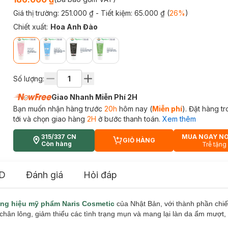
Giá thị trường:
251.000 ₫
- Tiết kiệm:
65.000 ₫
(
26
%
)
Chiết xuất
:
Hoa Anh Đào
Số lượng:
Giao Nhanh Miễn Phí 2H
Bạn muốn nhận hàng trước
20h
hôm nay (
Miễn phí
). Đặt hàng t
tới và chọn giao hàng
2H
ở bước thanh toán.
Xem thêm
315/337 CN
MUA NGAY N
GIỎ HÀNG
CART PLUS ICON
Còn hàng
Trễ tặng
D
Đánh giá
Hỏi đáp
ng hiệu mỹ phẩm Naris Cosmetic
của Nhật Bản, với thành phần chiết
ỗ chân lông, giảm thiểu các tình trạng mụn và mang lại làn da ẩm mượt