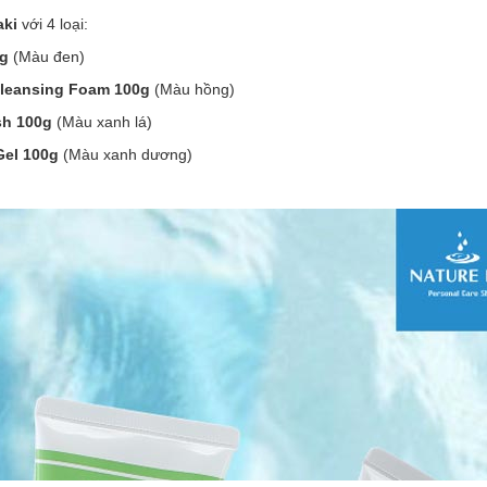
ki
với 4 loại:
0g
(Màu đen)
Cleansing Foam 100g
(Màu hồng)
ash 100g
(Màu xanh lá)
Gel 100g
(Màu xanh dương)