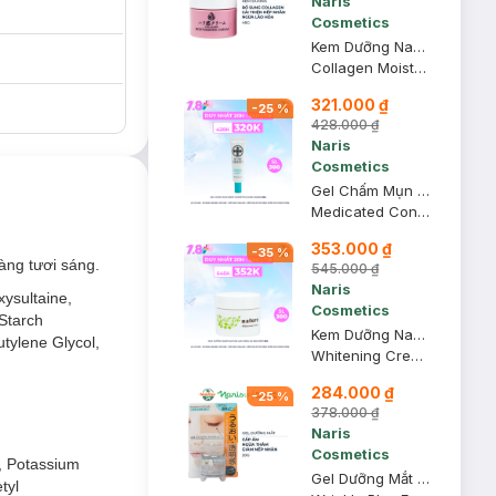
Naris
Cosmetics
Kem Dưỡng Naris Cosmetics Collagen Ngừa Lão Hóa Da 48g
Collagen Moisturizing Cream
321.000 ₫
-
25
%
428.000 ₫
Naris
Cosmetics
Gel Chấm Mụn Naris Cosmetics Acne Grand 20g
Medicated Concentrate Gel Spots
353.000 ₫
-
35
%
àng tươi sáng.
545.000 ₫
Naris
xysultaine,
Cosmetics
Starch
Kem Dưỡng Naris Nature Làm Sáng Da Ban Đêm 50g
utylene Glycol,
Whitening Cream
284.000 ₫
-
25
%
378.000 ₫
Naris
Cosmetics
l, Potassium
Gel Dưỡng Mắt Naris Cosmetics Ngừa Thâm & Nếp Nhăn 20g
tyl