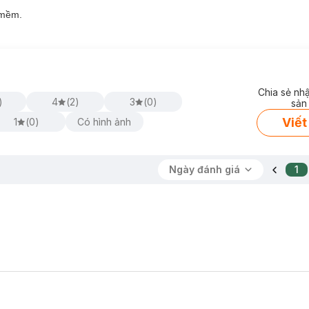
 mềm.
Chia sẻ nh
)
4
(
2
)
3
(
0
)
sản
Viết
1
(
0
)
Có hình ảnh
Ngày đánh giá
1
ngăn ngừa mụn và giảm thiểu kích ứng da.
lỗ chân lông cho làn da thông thoáng, mịn màng.
tươi sáng, rạng ngời.
chặn quá trình lão hóa, chảy xệ.