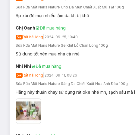
Sữa Rửa Mặt Naris Nature Cho Da Mụn Chiết Xuất Mù Tạt 100g
Sp xài đở mụn nhiều lắm da kh bị khô
2. Sữa Rửa Mặt Naris Cosmetics Nature Saku
Chị Oanh
Đã mua hàng
|
5
Rất hài lòng
2024-09-25, 10:40
Sữa Rửa Mặt Naris Nature Se Khít Lỗ Chân Lông 100g
Sử dụng tốt nên mua nha cả nhà
Loại da phù hợp:
Nhi Nhi
Đã mua hàng
Sản phẩm phù hợp với mọi loại da.
|
5
Rất hài lòng
2024-09-11, 08:26
Giải pháp tình trạng da:
Sữa Rửa Mặt Naris Nature Sáng Da Chiết Xuất Hoa Anh Đào 100g
Hãng này thuần chay sử dụng rất oke nhé mn, sạch sâu mà k 
Da xỉn màu & thâm sạm.
Ưu thế nổi bật:
Chiết xuất
hoa anh đào
Nhật Bản tăng cường khả năng 
Loại bỏ tối ưu lớp trang điểm, bụi bẩn, lấy đi các lớp d
Tạo bọt dễ dàng nhanh chóng giảm ma sát trên da ngăn 