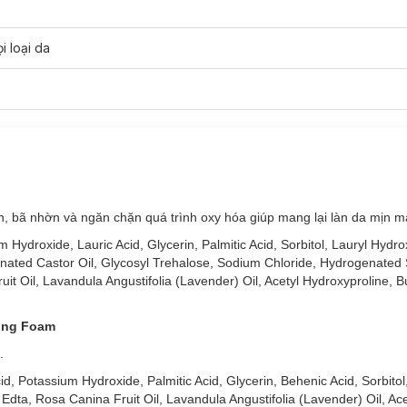
i loại da
oal Facial Wash 100g
bẩn, bã nhờn và ngăn chặn quá trình oxy hóa giúp mang lại làn da mịn m
m Hydroxide, Lauric Acid, Glycerin, Palmitic Acid, Sorbitol, Lauryl Hydro
ated Castor Oil, Glycosyl Trehalose, Sodium Chloride, Hydrogenated 
t Oil, Lavandula Angustifolia (Lavender) Oil, Acetyl Hydroxyproline, B
sing Foam
.
Acid, Potassium Hydroxide, Palmitic Acid, Glycerin, Behenic Acid, Sorbito
dta, Rosa Canina Fruit Oil, Lavandula Angustifolia (Lavender) Oil, Ace