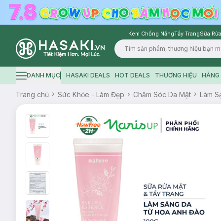
Kem Chống Nắng
Tẩy Trang
Sữa Rửa
Logo
DANH MỤC
HASAKI DEALS
HOT DEALS
THƯƠNG HIỆU
HÀNG 
Hamburger icon
Trang chủ
Sức Khỏe - Làm Đẹp
Chăm Sóc Da Mặt
Làm S