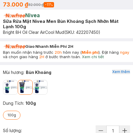
73.000 ₫
82.000 ₫
-
11
%
Nivea
Sữa Rửa Mặt Nivea Men Bùn Khoáng Sạch Nhờn Mát
Lạnh 100g
Bright 8H Oil Clear AirCool Mud
(SKU:
422207450
)
Giao Nhanh Miễn Phí 2H
Bạn muốn nhận hàng trước
20h
hôm nay (
Miễn phí
). Đặt hàng
ngay
và chọn giao hàng
2H
ở bước thanh toán.
Xem chi tiết
Xem thêm
Mùi hương
:
Bùn Khoáng
Dung Tích
:
100g
100g
Số lượng: