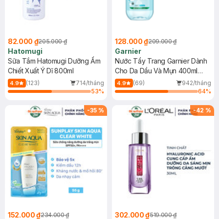
82.000 ₫
128.000 ₫
205.000 ₫
209.000 ₫
Hatomugi
Garnier
Sữa Tắm Hatomugi Dưỡng Ẩm
Nước Tẩy Trang Garnier Dành
Chiết Xuất Ý Dĩ 800ml
Cho Da Dầu Và Mụn 400ml
(Mới)
(123)
714/tháng
(69)
942/tháng
4.9
4.9
53
%
64
%
-
35
%
-
42
%
152.000 ₫
302.000 ₫
234.000 ₫
519.000 ₫