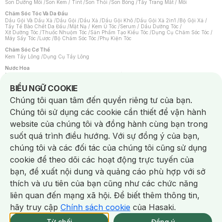
Son Dưỡng Môi
/
Son Kem / Tint
/
Son Thỏi
/
Son Bóng
/
Tẩy Trang Mắt / Môi
Chăm Sóc Tóc Và Da Đầu
Dầu Gội Và Dầu Xả
/
Dầu Gội
/
Dầu Xả
/
Dầu Gội Khô
/
Dầu Gội Xả 2in1
/
Bộ Gội Xả
/
Tẩy Tế Bào Chết Da Đầu
/
Mặt Nạ / Kem Ủ Tóc
/
Serum / Dầu Dưỡng Tóc
/
Xịt Dưỡng Tóc
/
Thuốc Nhuộm Tóc
/
Sản Phẩm Tạo Kiểu Tóc
/
Dụng Cụ Chăm Sóc Tóc
/
Máy Sấy Tóc
/
Lược
/
Bộ Chăm Sóc Tóc
/
Phụ Kiện Tóc
Chăm Sóc Cơ Thể
Kem Tẩy Lông
/
Dụng Cụ Tẩy Lông
Nước Hoa
Nước Hoa Nữ
/
Nước Hoa Nam
/
Nước Hoa Cao Cấp
/
Xịt Thơm Toàn Thân
/
Nước Hoa Vùng Kín
Notice about cookies usage
BIỂU NGỮ COOKIE
Chăm Sóc Cá Nhân
Chúng tôi quan tâm đến quyền riêng tư của bạn.
Chống Muỗi
/
Khẩu Trang
/
Máy Massage
/
Mặt Nạ Xông Hơi
/
Nước Rửa Tay
/
Sản Phẩm Chăm Sóc Khác
/
Bàn Chải Đánh Răng
/
Bàn Chải Điện
/
Chúng tôi sử dụng các cookie cần thiết để vận hành
Hỗ Trợ Trắng Răng
/
Kem Đánh Răng
/
Máy Tăm Nước
/
Nước Súc Miệng
/
Tăm / Chỉ Nha Khoa
/
Xịt Thơm Miệng
/
Dung Dịch Vệ Sinh
/
Dưỡng Vùng Kín
/
website của chúng tôi và đồng hành cùng bạn trong
Khăn Ướt Vệ Sinh Vùng Kín
/
Băng Vệ Sinh
/
Tampon
/
Bọt Cạo Râu
/
Dao Cạo Râu
/
Máy Cạo Râu
suốt quá trình điều hướng. Với sự đồng ý của bạn,
Vấn Đề Về Da
chúng tôi và các đối tác của chúng tôi cũng sử dụng
Da Dầu / Lỗ Chân Lông To
/
Da Khô / Mất Nước
/
Da Lão Hóa
/
Da Mụn
/
Da Nhạy Cảm / Kích Ứng
/
Da Xỉn Màu
/
Thâm / Nám / Tàn Nhang
/
cookie để theo dõi các hoạt động trực tuyến của
Quầng Thâm & Bọng Mắt
/
Sẹo
/
Viêm Da Cơ Địa
bạn, đề xuất nội dung và quảng cáo phù hợp với sở
Dụng Cụ / Phụ Kiện Chăm Sóc Da
Chat i
Bông Tẩy Trang
/
Khăn Lau Mặt Khô
/
Dụng Cụ / Máy Rửa Mặt
/
Máy Chăm Sóc Da
/
thích và ưu tiên của bạn cũng như các chức năng
Dụng Cụ Chăm Sóc Khác
liên quan đến mạng xã hội. Để biết thêm thông tin,
hãy truy cập
Chính sách cookie
của Hasaki.
NowFree 2H
Giao Nhanh Miễn Phí 2H
Xem chi tiết
Từ chối
Đồng ý