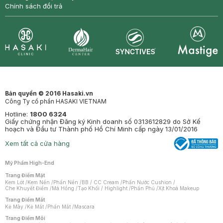
Chính sách đổi trả
Synctives
Clinic
Dermahair
Mastige
Bản quyền © 2016 Hasaki.vn
Công Ty cổ phần HASAKI VIETNAM
Hotline:
1800 6324
Giấy chứng nhận Đăng ký Kinh doanh số 0313612829 do Sở Kế
hoạch và Đầu tư Thành phố Hồ Chí Minh cấp ngày 13/01/2016
Xem tất cả cửa hàng
Mỹ Phẩm High-End
Trang Điểm Mặt
Kem Lót
/
Kem Nền
/
Phấn Nền
/
BB / CC Cream
/
Phấn Nước Cushion
/
Che Khuyết Điểm
/
Má Hồng
/
Tạo Khối / Highlight
/
Phấn Phủ
/
Xịt Khoá Makeup
Trang Điểm Mắt
Kẻ Mày
/
Kẻ Mắt
/
Phấn Mắt
/
Mascara
Trang Điểm Môi