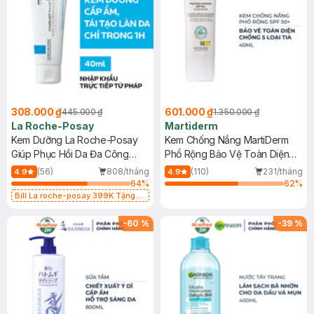
308.000 ₫
601.000 ₫
445.000 ₫
1.350.000 ₫
La Roche-Posay
Martiderm
Kem Dưỡng La Roche-Posay
Kem Chống Nắng MartiDerm
Giúp Phục Hồi Da Đa Công
Phổ Rộng Bảo Vệ Toàn Diện
Dụng 40ml
40ml
(56)
808/tháng
(110)
231/tháng
4.9
4.9
64
%
62
%
Bill La roche-posay 399K Tặng
Gel rửa mặt da dầu nhạy cảm 50ml
(SL có hạn)
-
60
%
-
39
%