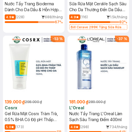
Nước Tẩy Trang Bioderma
Sữa Rửa Mặt CeraVe Sạch Sâu
Dành Cho Da Dầu & Hỗn Hợp
Cho Da Thường Đến Da Dầu
500ml
473ml
(228)
688/tháng
(116)
1.5k/tháng
4.9
4.9
67
%
82
%
Bill Cerave 299K Tặng Sữa Rửa
Mặt Cerave 30ml (SL có hạn)
-
53
%
-
37
%
139.000 ₫
181.000 ₫
298.000 ₫
289.000 ₫
Cosrx
L'Oreal
Gel Rửa Mặt Cosrx Tràm Trà,
Nước Tẩy Trang L'Oreal Làm
0.5% BHA Có Độ pH Thấp
Sạch Sâu Trang Điểm 400ml
150ml
(173)
(298)
734/tháng
5.0
4.8
11
%
64
%