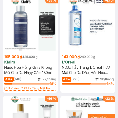
-
55
%
-
43
%
195.000 ₫
143.000 ₫
435.000 ₫
249.000 ₫
Klairs
L'Oreal
Nước Hoa Hồng Klairs Không
Nước Tẩy Trang L'Oreal Tươi
Mùi Cho Da Nhạy Cảm 180ml
Mát Cho Da Dầu, Hỗn Hợp
400ml
(148)
1.7k/tháng
(298)
1.9k/tháng
4.8
4.8
18
%
64
%
Bill Klairs từ 299k Tặng Mặt Nạ
Làm Dịu Da & Kiểm Soát Dầu Nhờn
25ml (SL Có Hạn)
-
46
%
-
33
%