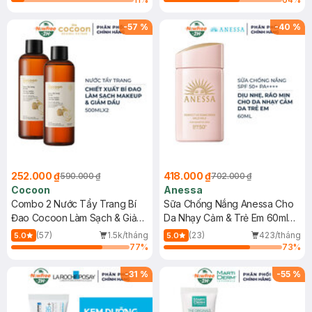
-
57
%
-
40
%
252.000 ₫
418.000 ₫
590.000 ₫
702.000 ₫
Cocoon
Anessa
Combo 2 Nước Tẩy Trang Bí
Sữa Chống Nắng Anessa Cho
Đao Cocoon Làm Sạch & Giảm
Da Nhạy Cảm & Trẻ Em 60ml
Dầu 500ml
(Mới)
(57)
1.5k/tháng
(23)
423/tháng
5.0
5.0
77
%
73
%
-
31
%
-
55
%