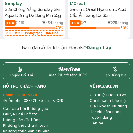
Sunplay
L'Oreal
Sữa Chống Nắng Sunplay Skin
Serum L'Oreal Hyaluronic Acid
Aqua Dưỡng Da Sáng Mịn 55g
Cấp Ẩm Sáng Da 30ml
(108)
454/tháng
(27)
275/tháng
4.9
4.9
48
%
53
%
Bill 199K Sunplay tặng Tinh Chất
Chống Nắng 7g trị giá 30K (SL có
hạn)
Bạn đã có tài khoản Hasaki?
Đăng nhập
return
nowfree
price
HỖ TRỢ KHÁCH HÀNG
VỀ HASAKI.VN
Hotline:
1800 6324
Giới thiệu Hasaki.vn
(Miễn phí , 08-22h kể cả T7, CN)
Chính sách bảo mật
Điều khoản sử dụng
Các câu hỏi thường gặp
Hasaki cẩm nang
Gửi yêu cầu hỗ trợ
Tuyển dụng
Hướng dẫn đặt hàng
Liên hệ
Phương thức thanh toán
Phương thức vận chuyển