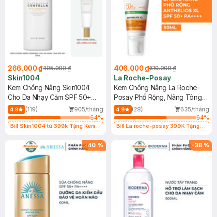
266.000 ₫
406.000 ₫
495.000 ₫
610.000 ₫
Skin1004
La Roche-Posay
Kem Chống Nắng Skin1004
Kem Chống Nắng La Roche-
Cho Da Nhạy Cảm SPF 50+
Posay Phổ Rộng, Nâng Tông
50ml
Kiềm Dầu 50ml
(119)
905/tháng
(28)
635/tháng
4.8
4.9
64
%
64
%
Bill Skin1004 từ 399k Tặng Kem
Bill La roche-posay 399K Tặng
Chống Nắng Cho Da Nhạy Cảm
Gel rửa mặt da dầu nhạy cảm 50ml
SPF 50+ 20ml (SL Có Hạn)
(SL có hạn)
-
40
%
-
38
%