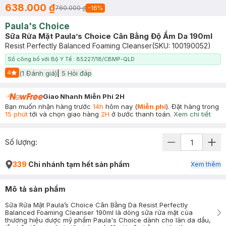
638.000 ₫
760.000 ₫
-
16
%
Paula's Choice
Sữa Rửa Mặt Paula’s Choice Cân Bằng Độ Ẩm Da 190ml
Resist Perfectly Balanced Foaming Cleanser
(SKU:
100190052
)
Số công bố với Bộ Y Tế : 85227/18/CBMP-QLD
4
(
1
Đánh giá)
|
5
Hỏi đáp
Start Icon
Giao Nhanh Miễn Phí 2H
Bạn muốn nhận hàng trước
14h
hôm nay (
Miễn phí
). Đặt hàng trong
15 phút
tới và chọn giao hàng
2H
ở bước thanh toán.
Xem chi tiết
Số lượng:
339
Chi nhánh tạm hết sản phẩm
Xem thêm
Mô tả sản phẩm
Sữa Rửa Mặt Paula’s Choice Cân Bằng Da Resist Perfectly
Balanced Foaming Cleanser 190ml là dòng sữa rửa mặt của
thương hiệu dược mỹ phẩm Paula's Choice dành cho làn da dầu,