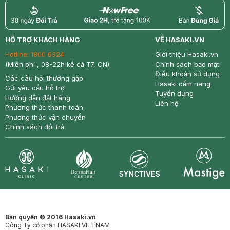
return
nowfree
price
HỖ TRỢ KHÁCH HÀNG
VỀ HASAKI.VN
Hotline:
1800 6324
Giới thiệu Hasaki.vn
(Miễn phí , 08-22h kể cả T7, CN)
Chính sách bảo mật
Điều khoản sử dụng
Các câu hỏi thường gặp
Hasaki cẩm nang
Gửi yêu cầu hỗ trợ
Tuyển dụng
Hướng dẫn đặt hàng
Liên hệ
Phương thức thanh toán
Phương thức vận chuyển
Chính sách đổi trả
Synctives
Clinic
Dermahair
Mastige
Bản quyền © 2016 Hasaki.vn
Công Ty cổ phần HASAKI VIETNAM