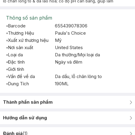
lỗ chân lông to & da lão hóa; có độ pH cân bằng, giúp làm
Thông số sản phẩm
Barcode
655439078306
Thương Hiệu
Paula's Choice
Xuất xứ thương hiệu
Mỹ
Nơi sản xuất
United States
Loại da
Da thường/Mọi loại da
Đặc tính
Ngày và đêm
Giới tính
Vấn đề về da
Da dầu, lỗ chân lông to
Dung Tích
190ML
Thành phần sản phẩm
Hướng dẫn sử dụng
Đánh giá
(
1
)