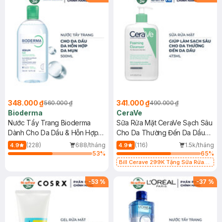
348.000 ₫
341.000 ₫
560.000 ₫
490.000 ₫
Bioderma
CeraVe
Nước Tẩy Trang Bioderma
Sữa Rửa Mặt CeraVe Sạch Sâu
Dành Cho Da Dầu & Hỗn Hợp
Cho Da Thường Đến Da Dầu
500ml
473ml
(228)
688/tháng
(116)
1.5k/tháng
4.9
4.9
53
%
65
%
Bill Cerave 299K Tặng Sữa Rửa
Mặt Cerave 30ml (SL có hạn)
-
53
%
-
37
%