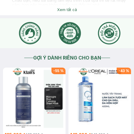
Chào bạn, nếu da đang làm liệu trình của spa thì sẽ rất nhạy
cảm, bạn nên tham khảo ý kiến nơi điều trị nhé
Xem tất cả
2020-12-15
Thích
0
GỢI Ý DÀNH RIÊNG CHO BẠN
-
55
%
-
43
%