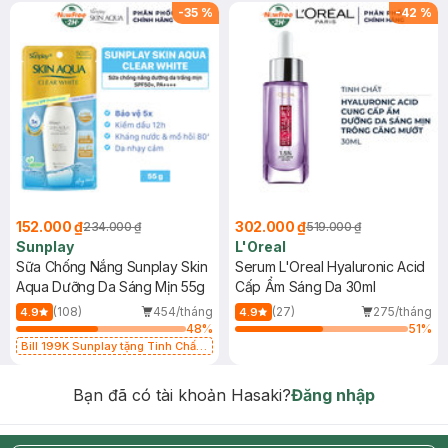
-
35
%
-
42
%
152.000 ₫
302.000 ₫
234.000 ₫
519.000 ₫
Sunplay
L'Oreal
Sữa Chống Nắng Sunplay Skin
Serum L'Oreal Hyaluronic Acid
Aqua Dưỡng Da Sáng Mịn 55g
Cấp Ẩm Sáng Da 30ml
(108)
454/tháng
(27)
275/tháng
4.9
4.9
48
%
51
%
Bill 199K Sunplay tặng Tinh Chất
Chống Nắng 7g trị giá 30K (SL có
hạn)
Bạn đã có tài khoản Hasaki?
Đăng nhập