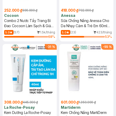
252.000 ₫
418.000 ₫
590.000 ₫
702.000 ₫
Cocoon
Anessa
Combo 2 Nước Tẩy Trang Bí
Sữa Chống Nắng Anessa Cho
Đao Cocoon Làm Sạch & Giảm
Da Nhạy Cảm & Trẻ Em 60ml
Dầu 500ml
(Mới)
(57)
1.5k/tháng
(23)
423/tháng
5.0
5.0
68
%
53
%
-
31
%
-
55
%
308.000 ₫
601.000 ₫
445.000 ₫
1.350.000 ₫
La Roche-Posay
Martiderm
Kem Dưỡng La Roche-Posay
Kem Chống Nắng MartiDerm