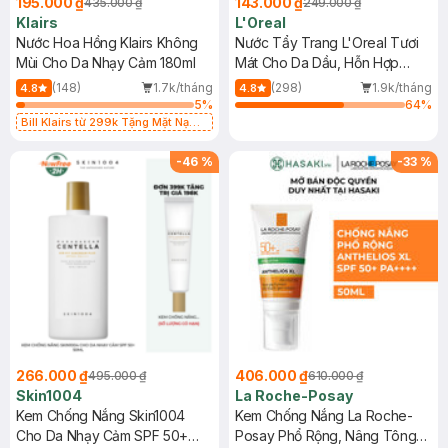
195.000 ₫
143.000 ₫
435.000 ₫
249.000 ₫
Klairs
L'Oreal
Nước Hoa Hồng Klairs Không
Nước Tẩy Trang L'Oreal Tươi
Mùi Cho Da Nhạy Cảm 180ml
Mát Cho Da Dầu, Hỗn Hợp
400ml
(148)
1.7k/tháng
(298)
1.9k/tháng
4.8
4.8
5
%
64
%
Bill Klairs từ 299k Tặng Mặt Nạ
Làm Dịu Da & Kiểm Soát Dầu Nhờn
25ml (SL Có Hạn)
-
46
%
-
33
%
266.000 ₫
406.000 ₫
495.000 ₫
610.000 ₫
Skin1004
La Roche-Posay
Kem Chống Nắng Skin1004
Kem Chống Nắng La Roche-
Cho Da Nhạy Cảm SPF 50+
Posay Phổ Rộng, Nâng Tông