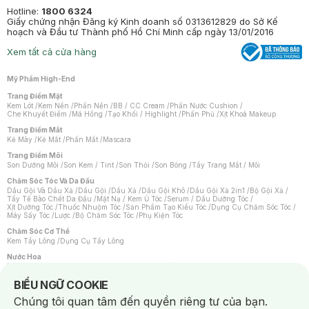
Hotline:
1800 6324
Giấy chứng nhận Đăng ký Kinh doanh số 0313612829 do Sở Kế
hoạch và Đầu tư Thành phố Hồ Chí Minh cấp ngày 13/01/2016
Xem tất cả cửa hàng
Mỹ Phẩm High-End
Trang Điểm Mặt
Kem Lót
/
Kem Nền
/
Phấn Nền
/
BB / CC Cream
/
Phấn Nước Cushion
/
Che Khuyết Điểm
/
Má Hồng
/
Tạo Khối / Highlight
/
Phấn Phủ
/
Xịt Khoá Makeup
Trang Điểm Mắt
Kẻ Mày
/
Kẻ Mắt
/
Phấn Mắt
/
Mascara
Trang Điểm Môi
Son Dưỡng Môi
/
Son Kem / Tint
/
Son Thỏi
/
Son Bóng
/
Tẩy Trang Mắt / Môi
Chăm Sóc Tóc Và Da Đầu
Dầu Gội Và Dầu Xả
/
Dầu Gội
/
Dầu Xả
/
Dầu Gội Khô
/
Dầu Gội Xả 2in1
/
Bộ Gội Xả
/
Tẩy Tế Bào Chết Da Đầu
/
Mặt Nạ / Kem Ủ Tóc
/
Serum / Dầu Dưỡng Tóc
/
Xịt Dưỡng Tóc
/
Thuốc Nhuộm Tóc
/
Sản Phẩm Tạo Kiểu Tóc
/
Dụng Cụ Chăm Sóc Tóc
/
Máy Sấy Tóc
/
Lược
/
Bộ Chăm Sóc Tóc
/
Phụ Kiện Tóc
Chăm Sóc Cơ Thể
Kem Tẩy Lông
/
Dụng Cụ Tẩy Lông
Nước Hoa
Nước Hoa Nữ
/
Nước Hoa Nam
/
Nước Hoa Cao Cấp
/
Xịt Thơm Toàn Thân
/
Nước Hoa Vùng Kín
Notice about cookies usage
BIỂU NGỮ COOKIE
Chăm Sóc Cá Nhân
Chúng tôi quan tâm đến quyền riêng tư của bạn.
Chống Muỗi
/
Khẩu Trang
/
Máy Massage
/
Mặt Nạ Xông Hơi
/
Nước Rửa Tay
/
Sản Phẩm Chăm Sóc Khác
/
Bàn Chải Đánh Răng
/
Bàn Chải Điện
/