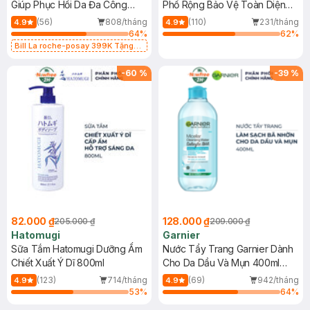
Giúp Phục Hồi Da Đa Công
Phổ Rộng Bảo Vệ Toàn Diện
Dụng 40ml
40ml
(56)
808/tháng
(110)
231/tháng
4.9
4.9
64
%
62
%
Bill La roche-posay 399K Tặng
Gel rửa mặt da dầu nhạy cảm 50ml
(SL có hạn)
-
60
%
-
39
%
82.000 ₫
128.000 ₫
205.000 ₫
209.000 ₫
Hatomugi
Garnier
Sữa Tắm Hatomugi Dưỡng Ẩm
Nước Tẩy Trang Garnier Dành
Chiết Xuất Ý Dĩ 800ml
Cho Da Dầu Và Mụn 400ml
(Mới)
(123)
714/tháng
(69)
942/tháng
4.9
4.9
53
%
64
%