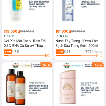
139.000 ₫
181.000 ₫
298.000 ₫
289.000 ₫
Cosrx
L'Oreal
Gel Rửa Mặt Cosrx Tràm Trà,
Nước Tẩy Trang L'Oreal Làm
0.5% BHA Có Độ pH Thấp
Sạch Sâu Trang Điểm 400ml
150ml
(173)
(298)
734/tháng
5.0
4.8
10
%
64
%
-
57
%
-
40
%