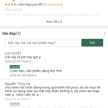
Nhi Nguyen
Đã mua hàng
2021-06-19
mình thuộc da dầu nhẹ..khá nhạy cảm..nhưng sài rất ok.. ít hao
cực..đáng đồng tiền bác gạo
Xem tất cả
Hỏi đáp
(
5
)
Gửi
CHỊ TUYẾT
Cái này là bọt hay gel ạ
2021-07-20
Thích
0
Hasaki
Chào bạn, sản phẩm dạng bọt nhé
2021-07-20
Thích
0
Nguyễn Thúy Hà
cho mình hỏi mình đang trong quá trình hồi phục da do mụn thì
mình sử dụng sữa rửa mặt này được không a. da mình da nhạy
cảm ạ . mình cảm ơn a.
2020-12-15
Thích
0
Hasaki