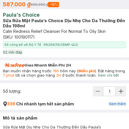
587.000 ₫
699.000 ₫
-
16
%
Paula's Choice
Sữa Rửa Mặt Paula’s Choice Dịu Nhẹ Cho Da Thường Đến
Dầu 198ml
Calm Redness Relief Cleanser For Normal To Oily Skin
(SKU:
100190117
)
Số công bố với Bộ Y Tế : 98268/19/CBMP-QLD
0
2
Hỏi đáp
Giao Nhanh Miễn Phí 2H
Bạn muốn nhận hàng trước
16h
hôm nay (
Miễn phí
). Đặt hàng trong
7 phút
tới và chọn giao hàng
2H
ở bước thanh toán.
Xem chi tiết
Số lượng:
339
Chi nhánh tạm hết sản phẩm
Xem thêm
Mô tả sản phẩm
Sữa Rửa Mặt Dịu Nhẹ Cho Da Thường Đến Dầu Paula’s