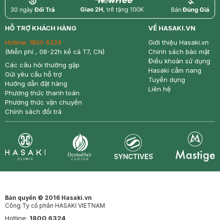
return
nowfree
price
HỖ TRỢ KHÁCH HÀNG
VỀ HASAKI.VN
Hotline:
1800 6324
Giới thiệu Hasaki.vn
(Miễn phí , 08-22h kể cả T7, CN)
Chính sách bảo mật
Điều khoản sử dụng
Các câu hỏi thường gặp
Hasaki cẩm nang
Gửi yêu cầu hỗ trợ
Tuyển dụng
Hướng dẫn đặt hàng
Liên hệ
Phương thức thanh toán
Phương thức vận chuyển
Chính sách đổi trả
Synctives
Clinic
Dermahair
Mastige
Bản quyền © 2016 Hasaki.vn
Công Ty cổ phần HASAKI VIETNAM
Hotline:
1800 6324