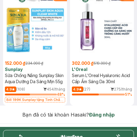
152.000 ₫
302.000 ₫
234.000 ₫
519.000 ₫
Sunplay
L'Oreal
Sữa Chống Nắng Sunplay Skin
Serum L'Oreal Hyaluronic Acid
Aqua Dưỡng Da Sáng Mịn 55g
Cấp Ẩm Sáng Da 30ml
(108)
454/tháng
(27)
275/tháng
4.9
4.9
48
%
51
%
Bill 199K Sunplay tặng Tinh Chất
Chống Nắng 7g trị giá 30K (SL có
hạn)
Bạn đã có tài khoản Hasaki?
Đăng nhập