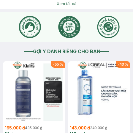
2020-12-15
Thích
0
Xem tất cả
GỢI Ý DÀNH RIÊNG CHO BẠN
-
55
%
-
43
%
195.000 ₫
143.000 ₫
435.000 ₫
249.000 ₫