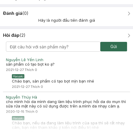
Đánh giá
(
0
)
Hãy là người đầu tiên đánh giá
Hỏi đáp
(
2
)
Gửi
Nguyễn Lê Yến Linh
sản phẩm có tạo bọt ko ạ?
2021-12-27
Thích
0
Hasaki
Chào bạn, sản phẩm có tạo bọt mịn bạn nhé
2021-12-27
Thích
0
Nguyễn Thúy Hà
cho mình hỏi da mình dang làm liệu trình phục hồi da do mụn thì
sửa rửa mặt này có sử dụng được trên a.mình da nhạy cảm ạ.
2020-12-15
Thích
0
Hasaki
Chào bạn, nếu da đang làm liệu trình của spa thì sẽ rất nhạy
cảm, bạn nên tham khảo ý kiến nơi điều trị nhé