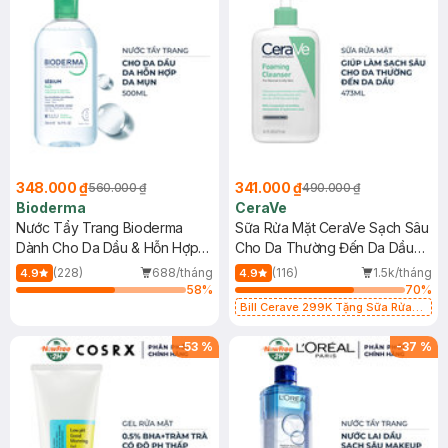
348.000 ₫
341.000 ₫
560.000 ₫
490.000 ₫
Bioderma
CeraVe
Nước Tẩy Trang Bioderma
Sữa Rửa Mặt CeraVe Sạch Sâu
Dành Cho Da Dầu & Hỗn Hợp
Cho Da Thường Đến Da Dầu
500ml
473ml
(228)
688/tháng
(116)
1.5k/tháng
4.9
4.9
58
%
70
%
Bill Cerave 299K Tặng Sữa Rửa
Mặt Cerave 30ml (SL có hạn)
-
53
%
-
37
%