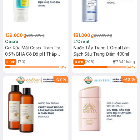
139.000 ₫
181.000 ₫
298.000 ₫
289.000 ₫
Cosrx
L'Oreal
Gel Rửa Mặt Cosrx Tràm Trà,
Nước Tẩy Trang L'Oreal Làm
0.5% BHA Có Độ pH Thấp
Sạch Sâu Trang Điểm 400ml
150ml
(173)
(298)
734/tháng
5.0
4.8
10
%
64
%
-
57
%
-
40
%