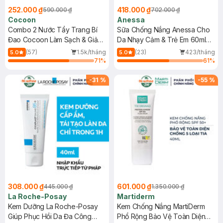
252.000 ₫
418.000 ₫
590.000 ₫
702.000 ₫
Cocoon
Anessa
Combo 2 Nước Tẩy Trang Bí
Sữa Chống Nắng Anessa Cho
Đao Cocoon Làm Sạch & Giảm
Da Nhạy Cảm & Trẻ Em 60ml
Dầu 500ml
(Mới)
(57)
1.5k/tháng
(23)
423/tháng
5.0
5.0
71
%
61
%
-
31
%
-
55
%
308.000 ₫
601.000 ₫
445.000 ₫
1.350.000 ₫
La Roche-Posay
Martiderm
Kem Dưỡng La Roche-Posay
Kem Chống Nắng MartiDerm
Giúp Phục Hồi Da Đa Công
Phổ Rộng Bảo Vệ Toàn Diện