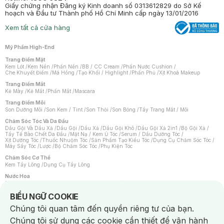
Giấy chứng nhận Đăng ký Kinh doanh số 0313612829 do Sở Kế
hoạch và Đầu tư Thành phố Hồ Chí Minh cấp ngày 13/01/2016
Xem tất cả cửa hàng
Mỹ Phẩm High-End
Trang Điểm Mặt
Kem Lót
/
Kem Nền
/
Phấn Nền
/
BB / CC Cream
/
Phấn Nước Cushion
/
Che Khuyết Điểm
/
Má Hồng
/
Tạo Khối / Highlight
/
Phấn Phủ
/
Xịt Khoá Makeup
Trang Điểm Mắt
Kẻ Mày
/
Kẻ Mắt
/
Phấn Mắt
/
Mascara
Trang Điểm Môi
Son Dưỡng Môi
/
Son Kem / Tint
/
Son Thỏi
/
Son Bóng
/
Tẩy Trang Mắt / Môi
Chăm Sóc Tóc Và Da Đầu
Dầu Gội Và Dầu Xả
/
Dầu Gội
/
Dầu Xả
/
Dầu Gội Khô
/
Dầu Gội Xả 2in1
/
Bộ Gội Xả
/
Tẩy Tế Bào Chết Da Đầu
/
Mặt Nạ / Kem Ủ Tóc
/
Serum / Dầu Dưỡng Tóc
/
Xịt Dưỡng Tóc
/
Thuốc Nhuộm Tóc
/
Sản Phẩm Tạo Kiểu Tóc
/
Dụng Cụ Chăm Sóc Tóc
/
Máy Sấy Tóc
/
Lược
/
Bộ Chăm Sóc Tóc
/
Phụ Kiện Tóc
Chăm Sóc Cơ Thể
Kem Tẩy Lông
/
Dụng Cụ Tẩy Lông
Nước Hoa
Nước Hoa Nữ
/
Nước Hoa Nam
/
Nước Hoa Cao Cấp
/
Xịt Thơm Toàn Thân
/
Nước Hoa Vùng Kín
Notice about cookies usage
BIỂU NGỮ COOKIE
Chăm Sóc Cá Nhân
Chúng tôi quan tâm đến quyền riêng tư của bạn.
Chống Muỗi
/
Khẩu Trang
/
Máy Massage
/
Mặt Nạ Xông Hơi
/
Nước Rửa Tay
/
Sản Phẩm Chăm Sóc Khác
/
Bàn Chải Đánh Răng
/
Bàn Chải Điện
/
Chúng tôi sử dụng các cookie cần thiết để vận hành
Hỗ Trợ Trắng Răng
/
Kem Đánh Răng
/
Máy Tăm Nước
/
Nước Súc Miệng
/