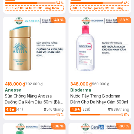
64
%
64
%
Bill Skin1004 từ 399k Tặng Kem
Bill La roche-posay 399K Tặng
Chống Nắng Cho Da Nhạy Cảm
Gel rửa mặt da dầu nhạy cảm 50ml
SPF 50+ 20ml (SL Có Hạn)
(SL có hạn)
-
40
%
-
38
%
418.000 ₫
348.000 ₫
702.000 ₫
560.000 ₫
Anessa
Bioderma
Sữa Chống Nắng Anessa
Nước Tẩy Trang Bioderma
Dưỡng Da Kiềm Dầu 60ml (Bản
Dành Cho Da Nhạy Cảm 500ml
Mới)
(44)
516/tháng
(228)
839/tháng
4.9
4.9
45
%
58
%
-
38
%
-
30
%