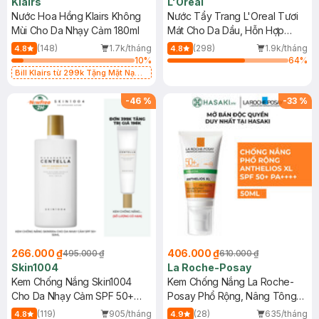
Klairs
L'Oreal
Nước Hoa Hồng Klairs Không
Nước Tẩy Trang L'Oreal Tươi
Mùi Cho Da Nhạy Cảm 180ml
Mát Cho Da Dầu, Hỗn Hợp
400ml
(148)
1.7k/tháng
(298)
1.9k/tháng
4.8
4.8
10
%
64
%
Bill Klairs từ 299k Tặng Mặt Nạ
Làm Dịu Da & Kiểm Soát Dầu Nhờn
25ml (SL Có Hạn)
-
46
%
-
33
%
266.000 ₫
406.000 ₫
495.000 ₫
610.000 ₫
Skin1004
La Roche-Posay
Kem Chống Nắng Skin1004
Kem Chống Nắng La Roche-
Cho Da Nhạy Cảm SPF 50+
Posay Phổ Rộng, Nâng Tông
50ml
Kiềm Dầu 50ml
(119)
905/tháng
(28)
635/tháng
4.8
4.9