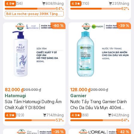
Dụng 40ml
40ml
(56)
808/tháng
(110)
231/tháng
4.9
4.9
64
%
62
%
Bill La roche-posay 399K Tặng
Gel rửa mặt da dầu nhạy cảm 50ml
(SL có hạn)
-
60
%
-
39
%
82.000 ₫
128.000 ₫
205.000 ₫
209.000 ₫
Hatomugi
Garnier
Sữa Tắm Hatomugi Dưỡng Ẩm
Nước Tẩy Trang Garnier Dành
Chiết Xuất Ý Dĩ 800ml
Cho Da Dầu Và Mụn 400ml
(Mới)
(123)
714/tháng
(69)
942/tháng
4.9
4.9
53
%
64
%
-
35
%
-
42
%