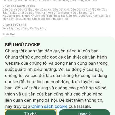
Son Dưỡng Môi
/
Son Kem / Tint
/
Son Thỏi
/
Son Bóng
/
Tẩy Trang Mắt / Môi
Chăm Sóc Tóc Và Da Đầu
Dầu Gội Và Dầu Xả
/
Dầu Gội
/
Dầu Xả
/
Dầu Gội Khô
/
Dầu Gội Xả 2in1
/
Bộ Gội Xả
/
Tẩy Tế Bào Chết Da Đầu
/
Mặt Nạ / Kem Ủ Tóc
/
Serum / Dầu Dưỡng Tóc
/
Xịt Dưỡng Tóc
/
Thuốc Nhuộm Tóc
/
Sản Phẩm Tạo Kiểu Tóc
/
Dụng Cụ Chăm Sóc Tóc
/
Máy Sấy Tóc
/
Lược
/
Bộ Chăm Sóc Tóc
/
Phụ Kiện Tóc
Chăm Sóc Cơ Thể
Kem Tẩy Lông
/
Dụng Cụ Tẩy Lông
Nước Hoa
Nước Hoa Nữ
/
Nước Hoa Nam
/
Nước Hoa Cao Cấp
/
Xịt Thơm Toàn Thân
/
Nước Hoa Vùng Kín
Notice about cookies usage
BIỂU NGỮ COOKIE
Chăm Sóc Cá Nhân
Chúng tôi quan tâm đến quyền riêng tư của bạn.
Chống Muỗi
/
Khẩu Trang
/
Máy Massage
/
Mặt Nạ Xông Hơi
/
Nước Rửa Tay
/
Sản Phẩm Chăm Sóc Khác
/
Bàn Chải Đánh Răng
/
Bàn Chải Điện
/
Chúng tôi sử dụng các cookie cần thiết để vận hành
Hỗ Trợ Trắng Răng
/
Kem Đánh Răng
/
Máy Tăm Nước
/
Nước Súc Miệng
/
Tăm / Chỉ Nha Khoa
/
Xịt Thơm Miệng
/
Dung Dịch Vệ Sinh
/
Dưỡng Vùng Kín
/
website của chúng tôi và đồng hành cùng bạn trong
Khăn Ướt Vệ Sinh Vùng Kín
/
Băng Vệ Sinh
/
Tampon
/
Bọt Cạo Râu
/
Dao Cạo Râu
/
Máy Cạo Râu
suốt quá trình điều hướng. Với sự đồng ý của bạn,
Vấn Đề Về Da
chúng tôi và các đối tác của chúng tôi cũng sử dụng
Da Dầu / Lỗ Chân Lông To
/
Da Khô / Mất Nước
/
Da Lão Hóa
/
Da Mụn
/
Da Nhạy Cảm / Kích Ứng
/
Da Xỉn Màu
/
Thâm / Nám / Tàn Nhang
/
cookie để theo dõi các hoạt động trực tuyến của
Quầng Thâm & Bọng Mắt
/
Sẹo
/
Viêm Da Cơ Địa
bạn, đề xuất nội dung và quảng cáo phù hợp với sở
Dụng Cụ / Phụ Kiện Chăm Sóc Da
Chat i
Bông Tẩy Trang
/
Khăn Lau Mặt Khô
/
Dụng Cụ / Máy Rửa Mặt
/
Máy Chăm Sóc Da
/
thích và ưu tiên của bạn cũng như các chức năng
Dụng Cụ Chăm Sóc Khác
liên quan đến mạng xã hội. Để biết thêm thông tin,
hãy truy cập
Chính sách cookie
của Hasaki.
Từ chối
Đồng ý