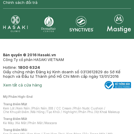
Chính sách đổi trả
Synctives
Clinic
Dermahair
Mastige
Bản quyền © 2016 Hasaki.vn
Công Ty cổ phần HASAKI VIETNAM
Hotline:
1800 6324
Giấy chứng nhận Đăng ký Kinh doanh số 0313612829 do Sở Kế
hoạch và Đầu tư Thành phố Hồ Chí Minh cấp ngày 13/01/2016
Xem tất cả cửa hàng
Mỹ Phẩm High-End
Trang Điểm Mặt
Kem Lót
/
Kem Nền
/
Phấn Nền
/
BB / CC Cream
/
Phấn Nước Cushion
/
Che Khuyết Điểm
/
Má Hồng
/
Tạo Khối / Highlight
/
Phấn Phủ
/
Xịt Khoá Makeup
Trang Điểm Mắt
Kẻ Mày
/
Kẻ Mắt
/
Phấn Mắt
/
Mascara
Trang Điểm Môi