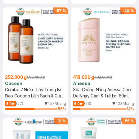
-
57
%
-
40
%
252.000 ₫
418.000 ₫
590.000 ₫
702.000 ₫
Cocoon
Anessa
Combo 2 Nước Tẩy Trang Bí
Sữa Chống Nắng Anessa Cho
Đao Cocoon Làm Sạch & Giảm
Da Nhạy Cảm & Trẻ Em 60ml
Dầu 500ml
(Mới)
(57)
1.5k/tháng
(23)
423/tháng
5.0
5.0
56
%
14
%
-
31
%
-
55
%