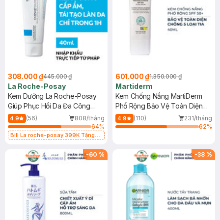
308.000 ₫
601.000 ₫
445.000 ₫
1.350.000 ₫
La Roche-Posay
Martiderm
Kem Dưỡng La Roche-Posay
Kem Chống Nắng MartiDerm
Giúp Phục Hồi Da Đa Công
Phổ Rộng Bảo Vệ Toàn Diện
Dụng 40ml
40ml
(56)
808/tháng
(110)
231/tháng
4.9
4.9
64
%
62
%
Bill La roche-posay 399K Tặng
Gel rửa mặt da dầu nhạy cảm 50ml
(SL có hạn)
-
60
%
-
38
%