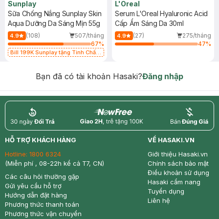
Sunplay
L'Oreal
Sữa Chống Nắng Sunplay Skin
Serum L'Oreal Hyaluronic Acid
Aqua Dưỡng Da Sáng Mịn 55g
Cấp Ẩm Sáng Da 30ml
(108)
507/tháng
(27)
275/tháng
4.9
4.9
67
%
47
%
Bill 199K Sunplay tặng Tinh Chất
Chống Nắng 7g trị giá 30K (SL có
hạn)
Bạn đã có tài khoản Hasaki?
Đăng nhập
return
nowfree
price
HỖ TRỢ KHÁCH HÀNG
VỀ HASAKI.VN
Hotline:
1800 6324
Giới thiệu Hasaki.vn
(Miễn phí , 08-22h kể cả T7, CN)
Chính sách bảo mật
Điều khoản sử dụng
Các câu hỏi thường gặp
Hasaki cẩm nang
Gửi yêu cầu hỗ trợ
Tuyển dụng
Hướng dẫn đặt hàng
Liên hệ
Phương thức thanh toán
Phương thức vận chuyển