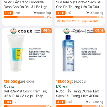
Nước Tẩy Trang Bioderma
Sữa Rửa Mặt CeraVe Sạch Sâu
Dành Cho Da Dầu & Hỗn Hợp
Cho Da Thường Đến Da Dầu
500ml
473ml
(228)
688/tháng
(116)
1.5k/tháng
4.9
4.9
34
%
41
%
Bill Cerave 299K Tặng Sữa Rửa
Mặt Cerave 30ml (SL có hạn)
-
53
%
-
37
%
139.000 ₫
181.000 ₫
298.000 ₫
289.000 ₫
Cosrx
L'Oreal
Gel Rửa Mặt Cosrx Tràm Trà,
Nước Tẩy Trang L'Oreal Làm
0.5% BHA Có Độ pH Thấp
Sạch Sâu Trang Điểm 400ml
150ml
(173)
(298)
734/tháng
5.0
4.8
9
%
64
%