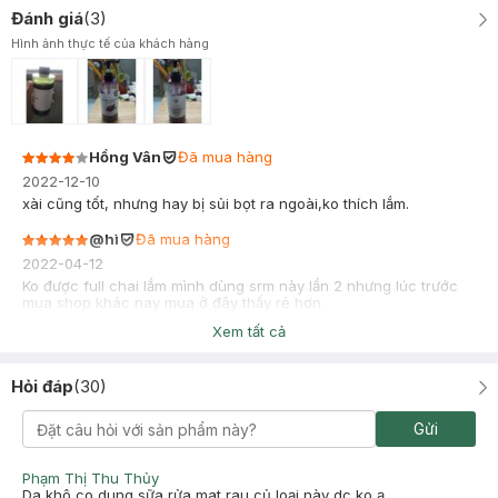
Đánh giá
(
3
)
Hình ảnh thực tế của khách hàng
Hồng Vân
Đã mua hàng
2022-12-10
xài cũng tốt, nhưng hay bị sủi bọt ra ngoài,ko thích lắm.
@hì
Đã mua hàng
2022-04-12
Ko được full chai lắm mình dùng srm này lần 2 nhưng lúc trước
mua shop khác nay mua ở đây thấy rẻ hơn
Xem tất cả
Hỏi đáp
(
30
)
Gửi
Phạm Thị Thu Thủy
Da khô co dung sữa rửa mat rau củ loại này dc ko ạ