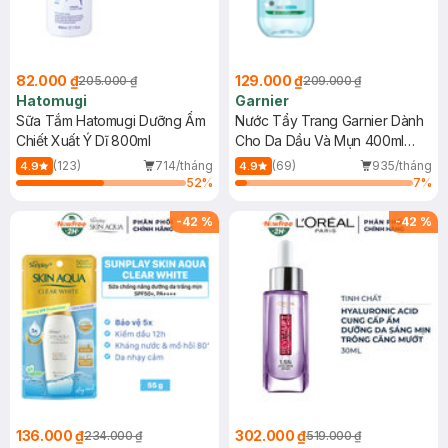
82.000 ₫
129.000 ₫
205.000 ₫
209.000 ₫
Hatomugi
Garnier
Sữa Tắm Hatomugi Dưỡng Ẩm
Nước Tẩy Trang Garnier Dành
Chiết Xuất Ý Dĩ 800ml
Cho Da Dầu Và Mụn 400ml
(Mới)
(123)
714/tháng
(69)
935/tháng
4.9
4.9
52
%
7
%
-
42
%
-
42
%
136.000 ₫
302.000 ₫
234.000 ₫
519.000 ₫