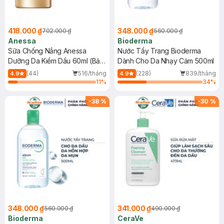
418.000 ₫
348.000 ₫
702.000 ₫
560.000 ₫
Anessa
Bioderma
Sữa Chống Nắng Anessa
Nước Tẩy Trang Bioderma
Dưỡng Da Kiềm Dầu 60ml (Bản
Dành Cho Da Nhạy Cảm 500ml
Mới)
(44)
516/tháng
(228)
839/tháng
4.9
4.9
11
%
34
%
-
38
%
-
30
%
348.000 ₫
341.000 ₫
560.000 ₫
490.000 ₫
Bioderma
CeraVe