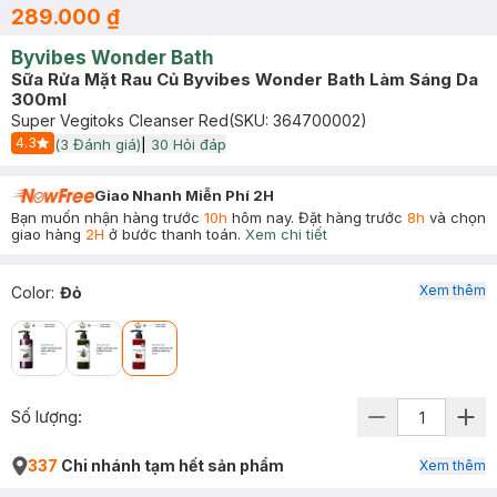
289.000 ₫
Byvibes Wonder Bath
Sữa Rửa Mặt Rau Củ Byvibes Wonder Bath Làm Sáng Da
300ml
Super Vegitoks Cleanser Red
(SKU:
364700002
)
4.3
(
3
Đánh giá)
|
30
Hỏi đáp
Start Icon
Giao Nhanh Miễn Phí 2H
Bạn muốn nhận hàng trước
10h
hôm nay. Đặt hàng trước
8h
và chọn
giao hàng
2H
ở bước thanh toán.
Xem chi tiết
Xem thêm
Color
:
Đỏ
Số lượng:
337
Chi nhánh tạm hết sản phẩm
Xem thêm