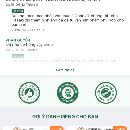
2025-06-12
Thích
0
Hasaki
Dạ chào bạn, bạn nhấn vào mục " Chat với chúng tôi" cho
Hasaki xin thêm hình ảnh da để tư vấn sản phẩm phù hợp cho
bạn nhé
2025-06-13
Thích
0
PHAN QUYÊN
khi nào có hàng vậy shop
2024-10-05
Thích
0
Hasaki
Dạ, khi nào có hàng về thêm hệ thống sẽ cập nhật lại tình
trạng sản phẩm còn tại chi nhánh và thông báo trên Fanpage:
Hasaki Beauty & Clinic, trên Website/App Hasaki.
Xem tất cả
2024-10-05
Thích
0
GỢI Ý DÀNH RIÊNG CHO BẠN
-
55
%
-
44
%