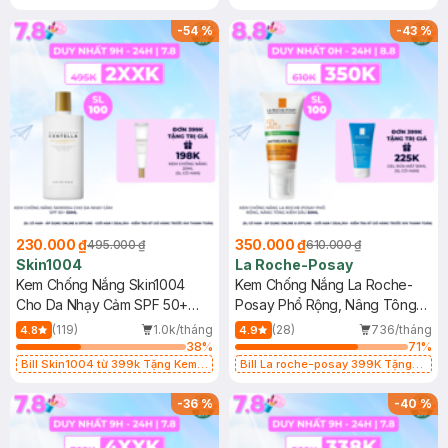
Làm Dịu Da & Kiểm Soát Dầu Nhờn
25ml (SL Có Hạn)
-
54
%
-
43
%
230.000 ₫
350.000 ₫
495.000 ₫
610.000 ₫
Skin1004
La Roche-Posay
Kem Chống Nắng Skin1004
Kem Chống Nắng La Roche-
Cho Da Nhạy Cảm SPF 50+
Posay Phổ Rộng, Nâng Tông
50ml
Kiềm Dầu 50ml
(119)
1.0k/tháng
(28)
736/tháng
4.8
4.9
38
%
71
%
Bill Skin1004 từ 399k Tặng Kem
Bill La roche-posay 399K Tặng
Chống Nắng Cho Da Nhạy Cảm
Gel rửa mặt da dầu nhạy cảm 50ml
SPF 50+ 20ml (SL Có Hạn)
(SL có hạn)
-
36
%
-
40
%