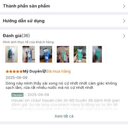
Thành phần sản phẩm
Hướng dẫn sử dụng
Đánh giá
(
36
)
Hình ảnh thực tế của khách hàng
Mỹ Duyên
Đã mua hàng
2025-09-09
Dòng này mình thấy xài xong nó cứ nhớt nhớt cảm giác không
sạch lắm, rửa rất nhiều nước mà nó cứ nhớt nhớt
-
2025-09-09
Hasaki
Hasaki xin chào! Hasaki cảm ơn Mỹ Duyên đã dành thời gian
đánh giá. Sự hài lòng của khách hàng là động lực to lớn để
Hasaki ngày càng phát triển hơn nữa về chất lượng dịch vụ.
Cảm ơn bạn đã tin tưởng và mua sắm tại Hasaki!
Xem tất cả
Nam Nguyễn
Đã mua hàng