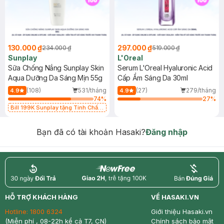
130.000 ₫
297.000 ₫
234.000 ₫
519.000 ₫
Sunplay
L'Oreal
Sữa Chống Nắng Sunplay Skin
Serum L'Oreal Hyaluronic Acid
Aqua Dưỡng Da Sáng Mịn 55g
Cấp Ẩm Sáng Da 30ml
(108)
531/tháng
(27)
279/tháng
4.9
4.9
74
%
27
%
Bill 199K Sunplay tặng Tinh Chất
Chống Nắng 7g trị giá 30K (SL có
hạn)
Bạn đã có tài khoản Hasaki?
Đăng nhập
return
nowfree
price
HỖ TRỢ KHÁCH HÀNG
VỀ HASAKI.VN
Hotline:
1800 6324
Giới thiệu Hasaki.vn
(Miễn phí , 08-22h kể cả T7, CN)
Chính sách bảo mật