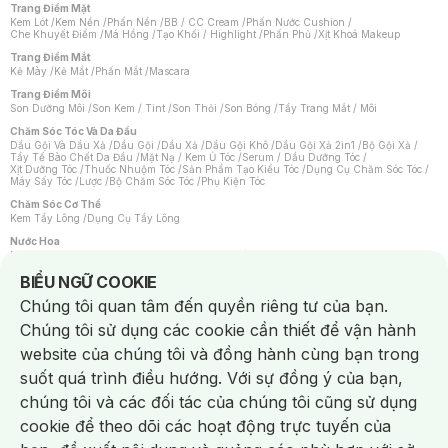
Trang Điểm Mặt
Kem Lót
/
Kem Nền
/
Phấn Nền
/
BB / CC Cream
/
Phấn Nước Cushion
/
Che Khuyết Điểm
/
Má Hồng
/
Tạo Khối / Highlight
/
Phấn Phủ
/
Xịt Khoá Makeup
Trang Điểm Mắt
Kẻ Mày
/
Kẻ Mắt
/
Phấn Mắt
/
Mascara
Trang Điểm Môi
Son Dưỡng Môi
/
Son Kem / Tint
/
Son Thỏi
/
Son Bóng
/
Tẩy Trang Mắt / Môi
Chăm Sóc Tóc Và Da Đầu
Dầu Gội Và Dầu Xả
/
Dầu Gội
/
Dầu Xả
/
Dầu Gội Khô
/
Dầu Gội Xả 2in1
/
Bộ Gội Xả
/
Tẩy Tế Bào Chết Da Đầu
/
Mặt Nạ / Kem Ủ Tóc
/
Serum / Dầu Dưỡng Tóc
/
Xịt Dưỡng Tóc
/
Thuốc Nhuộm Tóc
/
Sản Phẩm Tạo Kiểu Tóc
/
Dụng Cụ Chăm Sóc Tóc
/
Máy Sấy Tóc
/
Lược
/
Bộ Chăm Sóc Tóc
/
Phụ Kiện Tóc
Chăm Sóc Cơ Thể
Kem Tẩy Lông
/
Dụng Cụ Tẩy Lông
Nước Hoa
Nước Hoa Nữ
/
Nước Hoa Nam
/
Nước Hoa Cao Cấp
/
Xịt Thơm Toàn Thân
/
Nước Hoa Vùng Kín
Notice about cookies usage
BIỂU NGỮ COOKIE
Chăm Sóc Cá Nhân
Chúng tôi quan tâm đến quyền riêng tư của bạn.
Chống Muỗi
/
Khẩu Trang
/
Máy Massage
/
Mặt Nạ Xông Hơi
/
Nước Rửa Tay
/
Sản Phẩm Chăm Sóc Khác
/
Bàn Chải Đánh Răng
/
Bàn Chải Điện
/
Chúng tôi sử dụng các cookie cần thiết để vận hành
Hỗ Trợ Trắng Răng
/
Kem Đánh Răng
/
Máy Tăm Nước
/
Nước Súc Miệng
/
Tăm / Chỉ Nha Khoa
/
Xịt Thơm Miệng
/
Dung Dịch Vệ Sinh
/
Dưỡng Vùng Kín
/
website của chúng tôi và đồng hành cùng bạn trong
Khăn Ướt Vệ Sinh Vùng Kín
/
Băng Vệ Sinh
/
Tampon
/
Bọt Cạo Râu
/
Dao Cạo Râu
/
Máy Cạo Râu
suốt quá trình điều hướng. Với sự đồng ý của bạn,
Vấn Đề Về Da
chúng tôi và các đối tác của chúng tôi cũng sử dụng
Da Dầu / Lỗ Chân Lông To
/
Da Khô / Mất Nước
/
Da Lão Hóa
/
Da Mụn
/
Da Nhạy Cảm / Kích Ứng
/
Da Xỉn Màu
/
Thâm / Nám / Tàn Nhang
/
cookie để theo dõi các hoạt động trực tuyến của
Quầng Thâm & Bọng Mắt
/
Sẹo
/
Viêm Da Cơ Địa