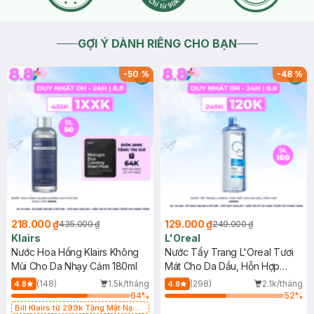
GỢI Ý DÀNH RIÊNG CHO BẠN
-
50
%
-
48
%
218.000 ₫
129.000 ₫
435.000 ₫
249.000 ₫
Klairs
L'Oreal
Nước Hoa Hồng Klairs Không
Nước Tẩy Trang L'Oreal Tươi
Mùi Cho Da Nhạy Cảm 180ml
Mát Cho Da Dầu, Hỗn Hợp
400ml
(148)
1.5k/tháng
(298)
2.1k/tháng
4.8
4.8
64
%
52
%
Bill Klairs từ 299k Tặng Mặt Nạ