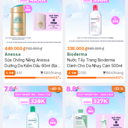
449.000 ₫
338.000 ₫
702.000 ₫
560.000 ₫
Anessa
Bioderma
Sữa Chống Nắng Anessa
Nước Tẩy Trang Bioderma
Dưỡng Da Kiềm Dầu 60ml (Bản
Dành Cho Da Nhạy Cảm 500ml
Mới)
(44)
480/tháng
(228)
864/tháng
4.9
4.9
64
%
60
%
-
40
%
-
33
%