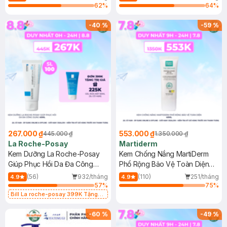
62
%
64
%
-
40
%
-
59
%
267.000 ₫
553.000 ₫
445.000 ₫
1.350.000 ₫
La Roche-Posay
Martiderm
Kem Dưỡng La Roche-Posay
Kem Chống Nắng MartiDerm
Giúp Phục Hồi Da Đa Công
Phổ Rộng Bảo Vệ Toàn Diện
Dụng 40ml
40ml
(56)
932/tháng
(110)
251/tháng
4.9
4.9
57
%
75
%
Bill La roche-posay 399K Tặng
Gel rửa mặt da dầu nhạy cảm 50ml
(SL có hạn)
-
60
%
-
49
%