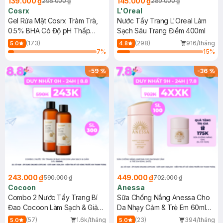
139.000 ₫
145.000 ₫
298.000 ₫
289.000 ₫
Cosrx
L'Oreal
Gel Rửa Mặt Cosrx Tràm Trà,
Nước Tẩy Trang L'Oreal Làm
0.5% BHA Có Độ pH Thấp
Sạch Sâu Trang Điểm 400ml
150ml
(173)
(298)
916/tháng
5.0
4.8
7
%
15
%
-
59
%
-
36
%
243.000 ₫
449.000 ₫
590.000 ₫
702.000 ₫
Cocoon
Anessa
Combo 2 Nước Tẩy Trang Bí
Sữa Chống Nắng Anessa Cho
Đao Cocoon Làm Sạch & Giảm
Da Nhạy Cảm & Trẻ Em 60ml
Dầu 500ml
(Mới)
(57)
1.6k/tháng
(23)
394/tháng
5.0
5.0