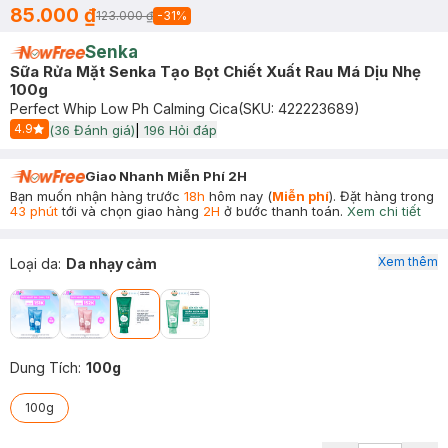
85.000 ₫
123.000 ₫
-
31
%
Senka
Sữa Rửa Mặt Senka Tạo Bọt Chiết Xuất Rau Má Dịu Nhẹ
100g
Perfect Whip Low Ph Calming Cica
(SKU:
422223689
)
4.9
(
36
Đánh giá)
|
196
Hỏi đáp
Start Icon
Giao Nhanh Miễn Phí 2H
Bạn muốn nhận hàng trước
18h
hôm nay (
Miễn phí
). Đặt hàng trong
43 phút
tới và chọn giao hàng
2H
ở bước thanh toán.
Xem chi tiết
Xem thêm
Loại da
:
Da nhạy cảm
Dung Tích
:
100g
100g