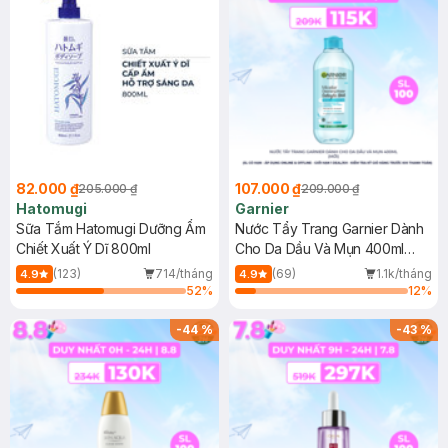
82.000 ₫
107.000 ₫
205.000 ₫
209.000 ₫
Hatomugi
Garnier
Sữa Tắm Hatomugi Dưỡng Ẩm
Nước Tẩy Trang Garnier Dành
Chiết Xuất Ý Dĩ 800ml
Cho Da Dầu Và Mụn 400ml
(Mới)
(123)
714/tháng
(69)
1.1k/tháng
4.9
4.9
52
%
12
%
-
44
%
-
43
%