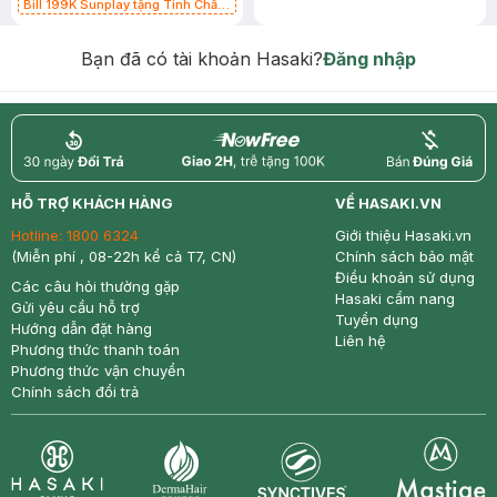
Bill 199K Sunplay tặng Tinh Chất
Chống Nắng 7g trị giá 30K (SL có
hạn)
Bạn đã có tài khoản Hasaki?
Đăng nhập
return
nowfree
price
HỖ TRỢ KHÁCH HÀNG
VỀ HASAKI.VN
Hotline:
1800 6324
Giới thiệu Hasaki.vn
(Miễn phí , 08-22h kể cả T7, CN)
Chính sách bảo mật
Điều khoản sử dụng
Các câu hỏi thường gặp
Hasaki cẩm nang
Gửi yêu cầu hỗ trợ
Tuyển dụng
Hướng dẫn đặt hàng
Liên hệ
Phương thức thanh toán
Phương thức vận chuyển
Chính sách đổi trả