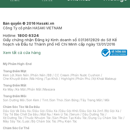
Synctives
Clinic
Dermahair
Mastige
Bản quyền © 2016 Hasaki.vn
Công Ty cổ phần HASAKI VIETNAM
Hotline:
1800 6324
Giấy chứng nhận Đăng ký Kinh doanh số 0313612829 do Sở Kế
hoạch và Đầu tư Thành phố Hồ Chí Minh cấp ngày 13/01/2016
Xem tất cả cửa hàng
Mỹ Phẩm High-End
Trang Điểm Mặt
Kem Lót
/
Kem Nền
/
Phấn Nền
/
BB / CC Cream
/
Phấn Nước Cushion
/
Che Khuyết Điểm
/
Má Hồng
/
Tạo Khối / Highlight
/
Phấn Phủ
/
Xịt Khoá Makeup
Trang Điểm Mắt
Kẻ Mày
/
Kẻ Mắt
/
Phấn Mắt
/
Mascara
Trang Điểm Môi
Son Dưỡng Môi
/
Son Kem / Tint
/
Son Thỏi
/
Son Bóng
/
Tẩy Trang Mắt / Môi
Chăm Sóc Tóc Và Da Đầu
Dầu Gội Và Dầu Xả
/
Dầu Gội
/
Dầu Xả
/
Dầu Gội Khô
/
Dầu Gội Xả 2in1
/
Bộ Gội Xả
/
Tẩy Tế Bào Chết Da Đầu
/
Mặt Nạ / Kem Ủ Tóc
/
Serum / Dầu Dưỡng Tóc
/
Xịt Dưỡng Tóc
/
Thuốc Nhuộm Tóc
/
Sản Phẩm Tạo Kiểu Tóc
/
Dụng Cụ Chăm Sóc Tóc
/
Máy Sấy Tóc
/
Lược
/
Bộ Chăm Sóc Tóc
/
Phụ Kiện Tóc
Chăm Sóc Cơ Thể