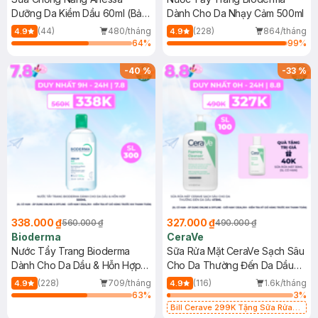
Dưỡng Da Kiềm Dầu 60ml (Bản
Dành Cho Da Nhạy Cảm 500ml
Mới)
(44)
480/tháng
(228)
864/tháng
4.9
4.9
64
%
99
%
-
40
%
-
33
%
338.000 ₫
327.000 ₫
560.000 ₫
490.000 ₫
Bioderma
CeraVe
Nước Tẩy Trang Bioderma
Sữa Rửa Mặt CeraVe Sạch Sâu
Dành Cho Da Dầu & Hỗn Hợp
Cho Da Thường Đến Da Dầu
500ml
473ml
(228)
709/tháng
(116)
1.6k/tháng
4.9
4.9
63
%
3
%
Bill Cerave 299K Tặng Sữa Rửa