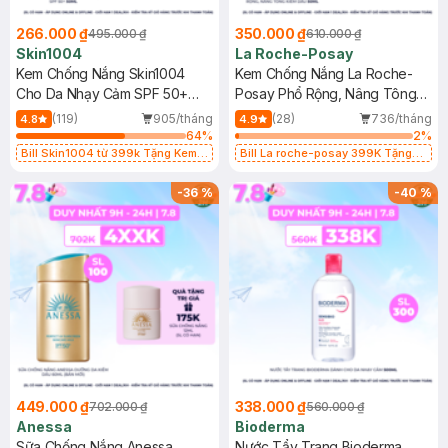
266.000 ₫
350.000 ₫
495.000 ₫
610.000 ₫
Skin1004
La Roche-Posay
Kem Chống Nắng Skin1004
Kem Chống Nắng La Roche-
Cho Da Nhạy Cảm SPF 50+
Posay Phổ Rộng, Nâng Tông
50ml
Kiềm Dầu 50ml
(119)
905/tháng
(28)
736/tháng
4.8
4.9
64
%
2
%
Bill Skin1004 từ 399k Tặng Kem
Bill La roche-posay 399K Tặng
Chống Nắng Cho Da Nhạy Cảm
Gel rửa mặt da dầu nhạy cảm 50ml
SPF 50+ 20ml (SL Có Hạn)
(SL có hạn)
-
36
%
-
40
%
449.000 ₫
338.000 ₫
702.000 ₫
560.000 ₫
Anessa
Bioderma
Sữa Chống Nắng Anessa
Nước Tẩy Trang Bioderma