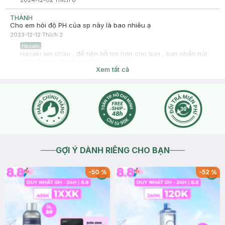
2024-12-02
Thích
0
THÀNH
Cho em hỏi độ PH của sp này là bao nhiêu ạ
2023-12-12
Thích
2
Hasaki
Hasaki xin chào , để tiện hỗ trợ hơn cho bạn , bạn nhấn nút
phần "chat với chúng tôi" bạn nhé !
Xem tất cả
2023-12-13
Thích
0
GỢI Ý DÀNH RIÊNG CHO BẠN
-
50
%
-
52
%