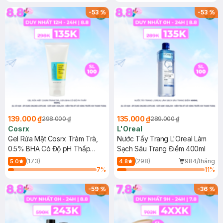
Mặt Cerave 30ml (SL có hạn)
-
53
%
-
53
%
139.000 ₫
135.000 ₫
298.000 ₫
289.000 ₫
Cosrx
L'Oreal
Gel Rửa Mặt Cosrx Tràm Trà,
Nước Tẩy Trang L'Oreal Làm
0.5% BHA Có Độ pH Thấp
Sạch Sâu Trang Điểm 400ml
150ml
(173)
(298)
984/tháng
5.0
4.8
7
%
11
%
-
59
%
-
36
%