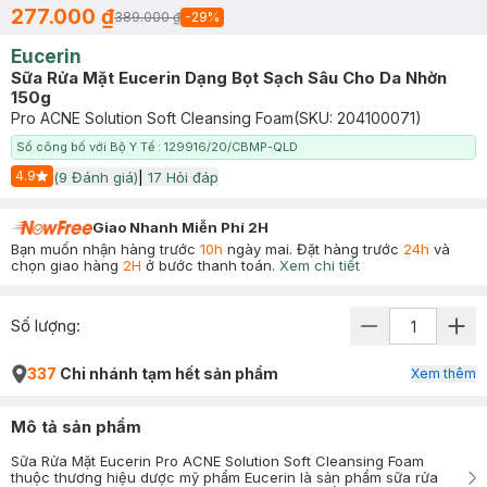
277.000 ₫
389.000 ₫
-
29
%
Eucerin
Sữa Rửa Mặt Eucerin Dạng Bọt Sạch Sâu Cho Da Nhờn
150g
Pro ACNE Solution Soft Cleansing Foam
(SKU:
204100071
)
Số công bố với Bộ Y Tế : 129916/20/CBMP-QLD
4.9
(
9
Đánh giá)
|
17
Hỏi đáp
Start Icon
Giao Nhanh Miễn Phí 2H
Bạn muốn nhận hàng trước
10h
ngày mai. Đặt hàng trước
24h
và
chọn giao hàng
2H
ở bước thanh toán.
Xem chi tiết
Số lượng:
337
Chi nhánh tạm hết sản phẩm
Xem thêm
Mô tả sản phẩm
Sữa Rửa Mặt Eucerin Pro ACNE Solution Soft Cleansing Foam
thuộc thương hiệu dược mỹ phẩm Eucerin là sản phẩm sữa rửa