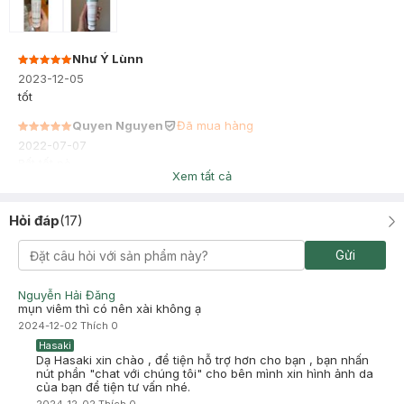
Như Ý Lùnn
2023-12-05
tốt
Quyen Nguyen
Đã mua hàng
2022-07-07
Rất tốt nè
Xem tất cả
Hỏi đáp
(
17
)
Gửi
Nguyễn Hải Đăng
mụn viêm thì có nên xài không ạ
2024-12-02
Thích
0
Hasaki
Dạ Hasaki xin chào , để tiện hỗ trợ hơn cho bạn , bạn nhấn
nút phần "chat với chúng tôi" cho bên mình xin hình ảnh da
của bạn để tiện tư vấn nhé.