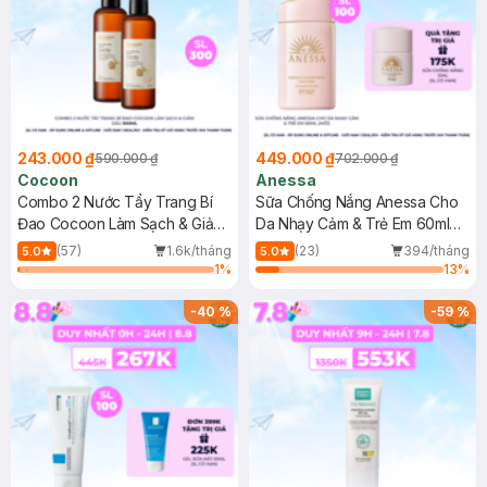
243.000 ₫
449.000 ₫
590.000 ₫
702.000 ₫
Cocoon
Anessa
Combo 2 Nước Tẩy Trang Bí
Sữa Chống Nắng Anessa Cho
Đao Cocoon Làm Sạch & Giảm
Da Nhạy Cảm & Trẻ Em 60ml
Dầu 500ml
(Mới)
(57)
1.6k/tháng
(23)
394/tháng
5.0
5.0
1
%
13
%
-
40
%
-
59
%