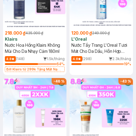
218.000 ₫
120.000 ₫
435.000 ₫
249.000 ₫
Klairs
L'Oreal
Nước Hoa Hồng Klairs Không
Nước Tẩy Trang L'Oreal Tươi
Mùi Cho Da Nhạy Cảm 180ml
Mát Cho Da Dầu, Hỗn Hợp
400ml
(148)
1.5k/tháng
(298)
2.3k/tháng
4.8
4.8
64
%
19
%
Bill Klairs từ 299k Tặng Mặt Nạ
Làm Dịu Da & Kiểm Soát Dầu Nhờn
25ml (SL Có Hạn)
-
46
%
-
43
%