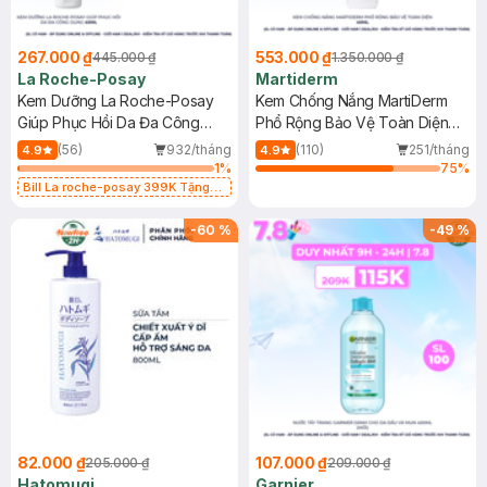
267.000 ₫
553.000 ₫
445.000 ₫
1.350.000 ₫
La Roche-Posay
Martiderm
Kem Dưỡng La Roche-Posay
Kem Chống Nắng MartiDerm
Giúp Phục Hồi Da Đa Công
Phổ Rộng Bảo Vệ Toàn Diện
Dụng 40ml
40ml
(56)
932/tháng
(110)
251/tháng
4.9
4.9
1
%
75
%
Bill La roche-posay 399K Tặng
Gel rửa mặt da dầu nhạy cảm 50ml
(SL có hạn)
-
60
%
-
49
%
82.000 ₫
107.000 ₫
205.000 ₫
209.000 ₫
Hatomugi
Garnier