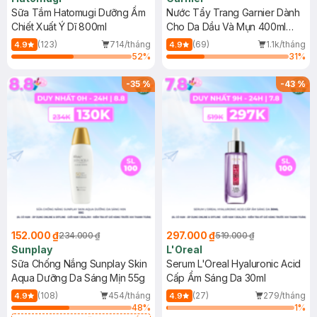
Sữa Tắm Hatomugi Dưỡng Ẩm
Nước Tẩy Trang Garnier Dành
Chiết Xuất Ý Dĩ 800ml
Cho Da Dầu Và Mụn 400ml
(Mới)
(123)
714/tháng
(69)
1.1k/tháng
4.9
4.9
52
%
31
%
-
35
%
-
43
%
152.000 ₫
297.000 ₫
234.000 ₫
519.000 ₫
Sunplay
L'Oreal
Sữa Chống Nắng Sunplay Skin
Serum L'Oreal Hyaluronic Acid
Aqua Dưỡng Da Sáng Mịn 55g
Cấp Ẩm Sáng Da 30ml
(108)
454/tháng
(27)
279/tháng
4.9
4.9
48
%
1
%