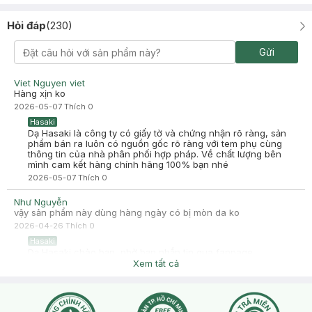
C. Hà
Đã mua hàng
Hỏi đáp
(
230
)
2024-11-16
trời ơi cái mùi tẩy TBC cà phê dừa nó thơm dã man tui đi mua mà
Gửi
tui tính mua loại mơ để ngừa mụn mà mở tuýp này thơm quá phải
hốt về ngay, xài ngay và nó đã mềm mịn da gì đâu, hạt cũng vừa
massage ko bị đau rát da hi vọng sẽ hiệu quả tốt với lớp da dày
Viet Nguyen viet
sừng của tui
Hàng xịn ko
2026-05-07
Thích
0
Hasaki
Dạ Hasaki là công ty có giấy tờ và chứng nhận rõ ràng, sản
phẩm bán ra luôn có nguồn gốc rõ ràng với tem phụ cùng
thông tin của nhà phân phối hợp pháp. Về chất lượng bên
mình cam kết hàng chính hãng 100% bạn nhé
2026-05-07
Thích
0
Như Nguyễn
vậy sản phẩm này dùng hàng ngày có bị mòn da ko
2026-04-26
Thích
0
Hasaki
Dạ Hasaki chào bạn, nhờ bạn nhắn tin qua fanpage
Facebook Hasaki (VN) để lại thông tin tình trạng da Hasaki
Xem tất cả
tiện tư vấn nhé.
2026-04-27
Thích
0