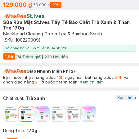
129.000 ₫
159.000 ₫
-
19
%
St.Ives
Sữa Rửa Mặt St.Ives Tẩy Tế Bào Chết Trà Xanh & Than
Tre 170g
Blackhead Clearing Green Tea & Bamboo Scrub
(SKU:
100220009
)
Số công bố với Bộ Y Tế : 199468/23
4.9
(
74
Đánh giá)
|
230
Hỏi đáp
Start Icon
Giao Nhanh Miễn Phí 2H
Bạn muốn nhận hàng trước
10h
ngày mai. Đặt hàng trước
24h
và
chọn giao hàng
2H
ở bước thanh toán.
Xem chi tiết
Xem thêm
Chiết xuất
:
Trà xanh
Dung Tích
:
170g