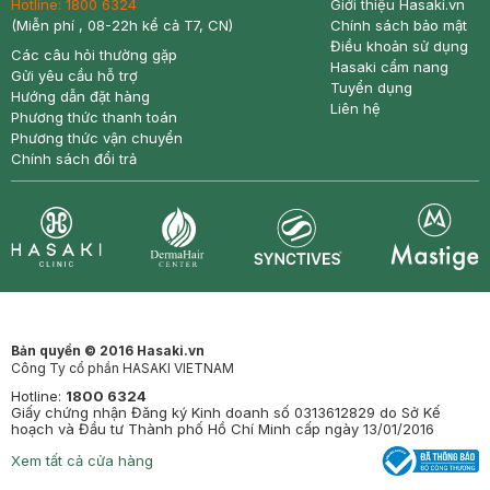
Hotline:
1800 6324
Giới thiệu Hasaki.vn
(Miễn phí , 08-22h kể cả T7, CN)
Chính sách bảo mật
Điều khoản sử dụng
Các câu hỏi thường gặp
Hasaki cẩm nang
Gửi yêu cầu hỗ trợ
Tuyển dụng
Hướng dẫn đặt hàng
Liên hệ
Phương thức thanh toán
Phương thức vận chuyển
Chính sách đổi trả
Synctives
Clinic
Dermahair
Mastige
Bản quyền © 2016 Hasaki.vn
Công Ty cổ phần HASAKI VIETNAM
Hotline:
1800 6324
Giấy chứng nhận Đăng ký Kinh doanh số 0313612829 do Sở Kế
hoạch và Đầu tư Thành phố Hồ Chí Minh cấp ngày 13/01/2016
Xem tất cả cửa hàng