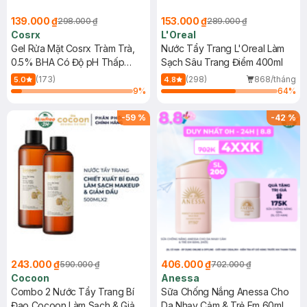
139.000 ₫
153.000 ₫
298.000 ₫
289.000 ₫
Cosrx
L'Oreal
Gel Rửa Mặt Cosrx Tràm Trà,
Nước Tẩy Trang L'Oreal Làm
0.5% BHA Có Độ pH Thấp
Sạch Sâu Trang Điểm 400ml
150ml
(173)
(298)
868/tháng
5.0
4.8
9
%
64
%
-
59
%
-
42
%
243.000 ₫
406.000 ₫
590.000 ₫
702.000 ₫
Cocoon
Anessa
Combo 2 Nước Tẩy Trang Bí
Sữa Chống Nắng Anessa Cho
Đao Cocoon Làm Sạch & Giảm
Da Nhạy Cảm & Trẻ Em 60ml