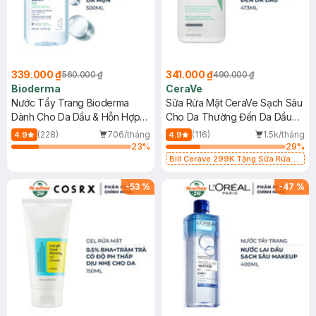
339.000 ₫
341.000 ₫
560.000 ₫
490.000 ₫
Bioderma
CeraVe
Nước Tẩy Trang Bioderma
Sữa Rửa Mặt CeraVe Sạch Sâu
Dành Cho Da Dầu & Hỗn Hợp
Cho Da Thường Đến Da Dầu
500ml
473ml
(228)
706/tháng
(116)
1.5k/tháng
4.9
4.9
23
%
29
%
Bill Cerave 299K Tặng Sữa Rửa
Mặt Cerave 30ml (SL có hạn)
-
53
%
-
47
%