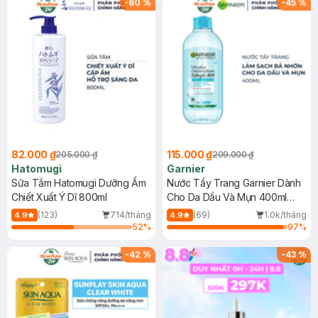
-
60
%
-
45
%
82.000 ₫
115.000 ₫
205.000 ₫
209.000 ₫
Hatomugi
Garnier
Sữa Tắm Hatomugi Dưỡng Ẩm
Nước Tẩy Trang Garnier Dành
Chiết Xuất Ý Dĩ 800ml
Cho Da Dầu Và Mụn 400ml
(Mới)
(123)
714/tháng
(69)
1.0k/tháng
4.9
4.9
52
%
97
%
-
42
%
-
43
%