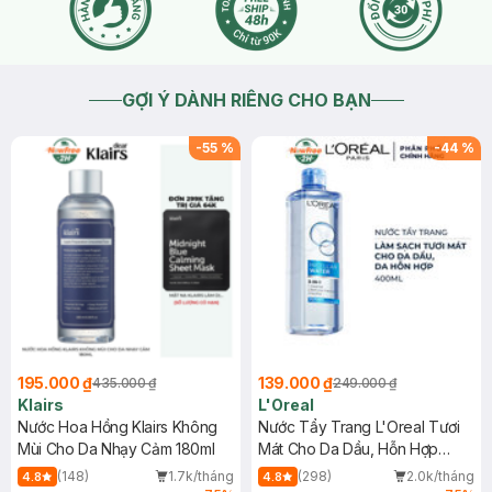
GỢI Ý DÀNH RIÊNG CHO BẠN
-
55
%
-
44
%
195.000 ₫
139.000 ₫
435.000 ₫
249.000 ₫
Klairs
L'Oreal
Nước Hoa Hồng Klairs Không
Nước Tẩy Trang L'Oreal Tươi
Mùi Cho Da Nhạy Cảm 180ml
Mát Cho Da Dầu, Hỗn Hợp
400ml
(148)
1.7k/tháng
(298)
2.0k/tháng
4.8
4.8