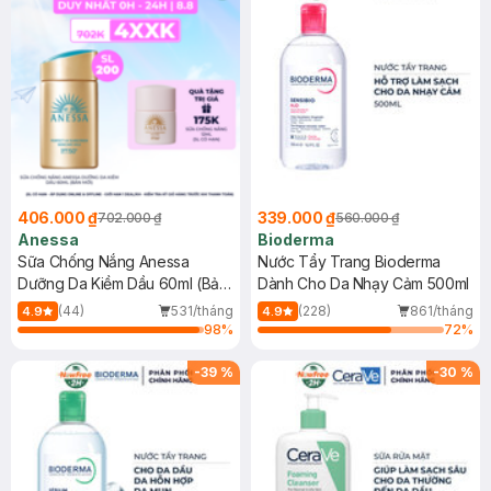
406.000 ₫
339.000 ₫
702.000 ₫
560.000 ₫
Anessa
Bioderma
Sữa Chống Nắng Anessa
Nước Tẩy Trang Bioderma
Dưỡng Da Kiềm Dầu 60ml (Bản
Dành Cho Da Nhạy Cảm 500ml
Mới)
(44)
531/tháng
(228)
861/tháng
4.9
4.9
98
%
72
%
-
39
%
-
30
%