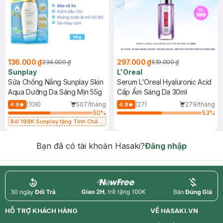
136.000 ₫
297.000 ₫
234.000 ₫
519.000 ₫
Sunplay
L'Oreal
Sữa Chống Nắng Sunplay Skin
Serum L'Oreal Hyaluronic Acid
Aqua Dưỡng Da Sáng Mịn 55g
Cấp Ẩm Sáng Da 30ml
(108)
507/tháng
(27)
279/tháng
4.9
4.9
50
%
53
%
Bill 199K Sunplay tặng Tinh Chất
Chống Nắng 7g trị giá 30K (SL có
hạn)
Bạn đã có tài khoản Hasaki?
Đăng nhập
return
nowfree
price
HỖ TRỢ KHÁCH HÀNG
VỀ HASAKI.VN