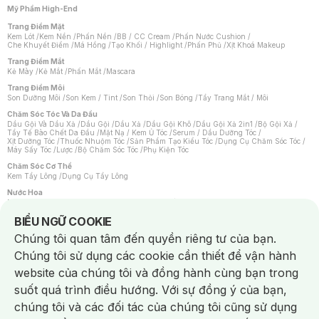
Mỹ Phẩm High-End
Trang Điểm Mặt
Kem Lót
/
Kem Nền
/
Phấn Nền
/
BB / CC Cream
/
Phấn Nước Cushion
/
Che Khuyết Điểm
/
Má Hồng
/
Tạo Khối / Highlight
/
Phấn Phủ
/
Xịt Khoá Makeup
Trang Điểm Mắt
Kẻ Mày
/
Kẻ Mắt
/
Phấn Mắt
/
Mascara
Trang Điểm Môi
Son Dưỡng Môi
/
Son Kem / Tint
/
Son Thỏi
/
Son Bóng
/
Tẩy Trang Mắt / Môi
Chăm Sóc Tóc Và Da Đầu
Dầu Gội Và Dầu Xả
/
Dầu Gội
/
Dầu Xả
/
Dầu Gội Khô
/
Dầu Gội Xả 2in1
/
Bộ Gội Xả
/
Tẩy Tế Bào Chết Da Đầu
/
Mặt Nạ / Kem Ủ Tóc
/
Serum / Dầu Dưỡng Tóc
/
Xịt Dưỡng Tóc
/
Thuốc Nhuộm Tóc
/
Sản Phẩm Tạo Kiểu Tóc
/
Dụng Cụ Chăm Sóc Tóc
/
Máy Sấy Tóc
/
Lược
/
Bộ Chăm Sóc Tóc
/
Phụ Kiện Tóc
Chăm Sóc Cơ Thể
Kem Tẩy Lông
/
Dụng Cụ Tẩy Lông
Nước Hoa
Nước Hoa Nữ
/
Nước Hoa Nam
/
Nước Hoa Cao Cấp
/
Xịt Thơm Toàn Thân
/
Nước Hoa Vùng Kín
Notice about cookies usage
BIỂU NGỮ COOKIE
Chăm Sóc Cá Nhân
Chúng tôi quan tâm đến quyền riêng tư của bạn.
Chống Muỗi
/
Khẩu Trang
/
Máy Massage
/
Mặt Nạ Xông Hơi
/
Nước Rửa Tay
/
Sản Phẩm Chăm Sóc Khác
/
Bàn Chải Đánh Răng
/
Bàn Chải Điện
/
Chúng tôi sử dụng các cookie cần thiết để vận hành
Hỗ Trợ Trắng Răng
/
Kem Đánh Răng
/
Máy Tăm Nước
/
Nước Súc Miệng
/
Tăm / Chỉ Nha Khoa
/
Xịt Thơm Miệng
/
Dung Dịch Vệ Sinh
/
Dưỡng Vùng Kín
/
website của chúng tôi và đồng hành cùng bạn trong
Khăn Ướt Vệ Sinh Vùng Kín
/
Băng Vệ Sinh
/
Tampon
/
Bọt Cạo Râu
/
Dao Cạo Râu
/
Máy Cạo Râu
suốt quá trình điều hướng. Với sự đồng ý của bạn,
Vấn Đề Về Da
chúng tôi và các đối tác của chúng tôi cũng sử dụng
Da Dầu / Lỗ Chân Lông To
/
Da Khô / Mất Nước
/
Da Lão Hóa
/
Da Mụn
/
Da Nhạy Cảm / Kích Ứng
/
Da Xỉn Màu
/
Thâm / Nám / Tàn Nhang
/