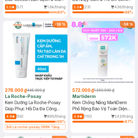
Dầu 500ml
(Mới)
(57)
1.6k/tháng
(23)
436/tháng
5.0
5.0
84
%
98
%
-
38
%
-
58
%
278.000 ₫
572.000 ₫
445.000 ₫
1.350.000 ₫
La Roche-Posay
Martiderm
Kem Dưỡng La Roche-Posay
Kem Chống Nắng MartiDerm
Giúp Phục Hồi Da Đa Công
Phổ Rộng Bảo Vệ Toàn Diện
Dụng 40ml
40ml
(56)
895/tháng
(110)
243/tháng
4.9
4.9
96
%
97
%
Bill La roche-posay 399K Tặng
Gel rửa mặt da dầu nhạy cảm 50ml
(SL có hạn)