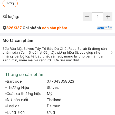
170g
Số lượng:
326/337
Chi nhánh
còn sản phẩm
Xem thêm
Mô tả sản phẩm
Sữa Rửa Mặt St.Ives Tẩy Tế Bào Da Chết Face Scrub là dòng sản
phẩm sữa rửa mặt có hạt đến từ thương hiệu St.Ives giúp nhẹ
nhàng loại bỏ lớp tế bào chết sần sùi, mang lại cho bạn làn da
sáng mịn, mềm mại và rạng rỡ. Sữa rửa mặt đượ
Thông số sản phẩm
Barcode
077043358023
Thương Hiệu
St.Ives
Xuất xứ thương hiệu
Mỹ
Nơi sản xuất
Thailand
Loại da
Da mụn
Dung Tích
170g