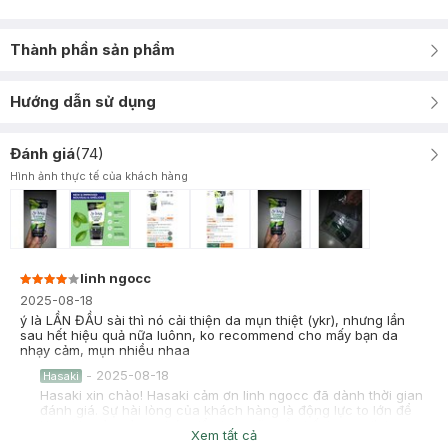
Thành phần sản phẩm
Hướng dẫn sử dụng
Đánh giá
(
74
)
Hình ảnh thực tế của khách hàng
linh ngocc
2025-08-18
ý là LẦN ĐẦU sài thì nó cải thiện da mụn thiệt (ykr), nhưng lần
sau hết hiệu quả nữa luônn, ko recommend cho mấy bạn da
nhạy cảm, mụn nhiều nhaa
-
2025-08-18
Hasaki
Hasaki xin chào! Hasaki cảm ơn linh ngocc đã dành thời gian
đánh giá. Sự hài lòng của khách hàng là động lực to lớn để
Hasaki ngày càng phát triển hơn nữa về chất lượng dịch vụ.
Xem tất cả
Cảm ơn bạn đã tin tưởng và mua sắm tại Hasaki!