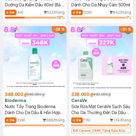
Dưỡng Da Kiềm Dầu 60ml (Bản
Dành Cho Da Nhạy Cảm 500ml
Mới)
(44)
522/tháng
(228)
842/tháng
4.9
4.9
38
%
1
%
-
38
%
-
31
%
348.000 ₫
338.000 ₫
560.000 ₫
490.000 ₫
Bioderma
CeraVe
Nước Tẩy Trang Bioderma
Sữa Rửa Mặt CeraVe Sạch Sâu
Dành Cho Da Dầu & Hỗn Hợp
Cho Da Thường Đến Da Dầu
500ml
473ml
(228)
688/tháng
(116)
1.5k/tháng
4.9
4.9
1
%
1
%
Bill Cerave 299K Tặng Sữa Rửa
Mặt Cerave 30ml (SL có hạn)