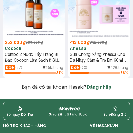
252.000 ₫
413.000 ₫
590.000 ₫
702.000 ₫
Cocoon
Anessa
Combo 2 Nước Tẩy Trang Bí
Sữa Chống Nắng Anessa Cho
Đao Cocoon Làm Sạch & Giảm
Da Nhạy Cảm & Trẻ Em 60ml
Dầu 500ml
(Mới)
(57)
1.5k/tháng
(23)
428/tháng
5.0
5.0
31
%
38
%
Bạn đã có tài khoản Hasaki?
Đăng nhập
return
nowfree
price
HỖ TRỢ KHÁCH HÀNG
VỀ HASAKI.VN