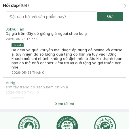
Hỏi đáp
(
164
)
Da mình da dầu mụn dùng khô queo ak. Nổi mụn lun. Chắc do ko
hơp
Gửi
Jokyu Fan
Dạ giá trên đây có giống giá ngoài shop ko ạ
2026-05-25
Thích
0
Hasaki
Dạ deal và quà khuyến mãi được áp dụng cả online và offline
ạ, tuy nhiên do số lượng quà tặng có hạn và tùy vào lượng
khách mỗi chi nhánh không cố định nên trước khi thanh toán
bạn có thể nhờ cashier kiểm tra lại quà tặng và giá trước bạn
nhé
2026-05-25
Thích
0
Ái Ng
srm tẩy trang có sạch kem cn kh ạ
2026-05-20
Thích
0
Hasaki
Dạ Hasaki xin chào, để tiện hỗ trợ hơn, nhờ bạn nhắn qua
Xem tất cả
fanpage Facebook cho Hasaki xin thêm tình trạng da bạn nhé
!
2026-05-21
Thích
0