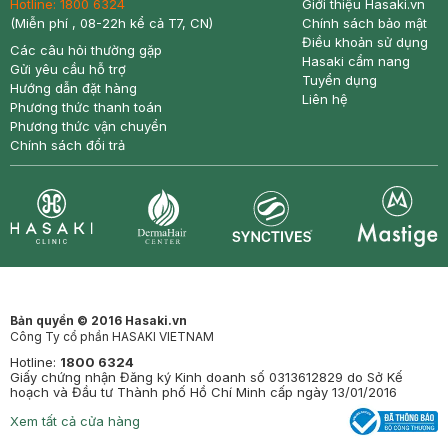
Hotline:
1800 6324
Giới thiệu Hasaki.vn
(Miễn phí , 08-22h kể cả T7, CN)
Chính sách bảo mật
Điều khoản sử dụng
Các câu hỏi thường gặp
Hasaki cẩm nang
Gửi yêu cầu hỗ trợ
Tuyển dụng
Hướng dẫn đặt hàng
Liên hệ
Phương thức thanh toán
Phương thức vận chuyển
Chính sách đổi trả
Synctives
Clinic
Dermahair
Mastige
Bản quyền © 2016 Hasaki.vn
Công Ty cổ phần HASAKI VIETNAM
Hotline:
1800 6324
Giấy chứng nhận Đăng ký Kinh doanh số 0313612829 do Sở Kế
hoạch và Đầu tư Thành phố Hồ Chí Minh cấp ngày 13/01/2016
Xem tất cả cửa hàng