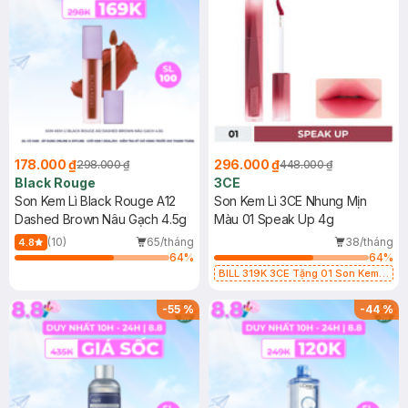
178.000 ₫
296.000 ₫
298.000 ₫
448.000 ₫
Black Rouge
3CE
Son Kem Lì Black Rouge A12
Son Kem Lì 3CE Nhung Mịn
Dashed Brown Nâu Gạch 4.5g
Màu 01 Speak Up 4g
(10)
65/tháng
38/tháng
4.8
64
%
64
%
BILL 319K 3CE Tặng 01 Son Kem
Lì 3CE Nhung Mịn Màu 03 Daffodil
1.5g (SL có hạn)
-
55
%
-
44
%