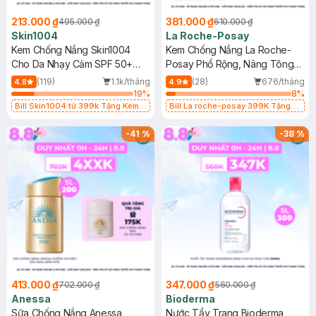
213.000 ₫
381.000 ₫
495.000 ₫
610.000 ₫
Skin1004
La Roche-Posay
Kem Chống Nắng Skin1004
Kem Chống Nắng La Roche-
Cho Da Nhạy Cảm SPF 50+
Posay Phổ Rộng, Nâng Tông
50ml
Kiềm Dầu 50ml
(119)
1.1k/tháng
(28)
676/tháng
4.8
4.9
19
%
8
%
Bill Skin1004 từ 399k Tặng Kem
Bill La roche-posay 399K Tặng
Chống Nắng Cho Da Nhạy Cảm
Gel rửa mặt da dầu nhạy cảm 50ml
SPF 50+ 20ml (SL Có Hạn)
(SL có hạn)
-
41
%
-
38
%
413.000 ₫
347.000 ₫
702.000 ₫
560.000 ₫
Anessa
Bioderma
Sữa Chống Nắng Anessa
Nước Tẩy Trang Bioderma