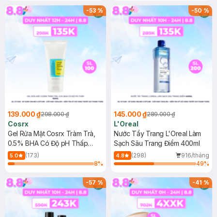
-
53
%
-
50
%
139.000 ₫
145.000 ₫
298.000 ₫
289.000 ₫
Cosrx
L'Oreal
Gel Rửa Mặt Cosrx Tràm Trà,
Nước Tẩy Trang L'Oreal Làm
0.5% BHA Có Độ pH Thấp
Sạch Sâu Trang Điểm 400ml
150ml
(173)
(298)
916/tháng
5.0
4.8
8
%
49
%
-
57
%
-
41
%