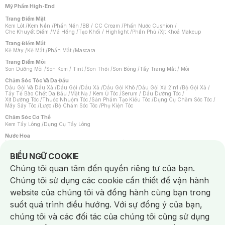
Mỹ Phẩm High-End
Trang Điểm Mặt
Kem Lót
/
Kem Nền
/
Phấn Nền
/
BB / CC Cream
/
Phấn Nước Cushion
/
Che Khuyết Điểm
/
Má Hồng
/
Tạo Khối / Highlight
/
Phấn Phủ
/
Xịt Khoá Makeup
Trang Điểm Mắt
Kẻ Mày
/
Kẻ Mắt
/
Phấn Mắt
/
Mascara
Trang Điểm Môi
Son Dưỡng Môi
/
Son Kem / Tint
/
Son Thỏi
/
Son Bóng
/
Tẩy Trang Mắt / Môi
Chăm Sóc Tóc Và Da Đầu
Dầu Gội Và Dầu Xả
/
Dầu Gội
/
Dầu Xả
/
Dầu Gội Khô
/
Dầu Gội Xả 2in1
/
Bộ Gội Xả
/
Tẩy Tế Bào Chết Da Đầu
/
Mặt Nạ / Kem Ủ Tóc
/
Serum / Dầu Dưỡng Tóc
/
Xịt Dưỡng Tóc
/
Thuốc Nhuộm Tóc
/
Sản Phẩm Tạo Kiểu Tóc
/
Dụng Cụ Chăm Sóc Tóc
/
Máy Sấy Tóc
/
Lược
/
Bộ Chăm Sóc Tóc
/
Phụ Kiện Tóc
Chăm Sóc Cơ Thể
Kem Tẩy Lông
/
Dụng Cụ Tẩy Lông
Nước Hoa
Nước Hoa Nữ
/
Nước Hoa Nam
/
Nước Hoa Cao Cấp
/
Xịt Thơm Toàn Thân
/
Nước Hoa Vùng Kín
Notice about cookies usage
BIỂU NGỮ COOKIE
Chăm Sóc Cá Nhân
Chúng tôi quan tâm đến quyền riêng tư của bạn.
Chống Muỗi
/
Khẩu Trang
/
Máy Massage
/
Mặt Nạ Xông Hơi
/
Nước Rửa Tay
/
Sản Phẩm Chăm Sóc Khác
/
Bàn Chải Đánh Răng
/
Bàn Chải Điện
/
Chúng tôi sử dụng các cookie cần thiết để vận hành
Hỗ Trợ Trắng Răng
/
Kem Đánh Răng
/
Máy Tăm Nước
/
Nước Súc Miệng
/
Tăm / Chỉ Nha Khoa
/
Xịt Thơm Miệng
/
Dung Dịch Vệ Sinh
/
Dưỡng Vùng Kín
/
website của chúng tôi và đồng hành cùng bạn trong
Khăn Ướt Vệ Sinh Vùng Kín
/
Băng Vệ Sinh
/
Tampon
/
Bọt Cạo Râu
/
Dao Cạo Râu
/
Máy Cạo Râu
suốt quá trình điều hướng. Với sự đồng ý của bạn,
Vấn Đề Về Da
chúng tôi và các đối tác của chúng tôi cũng sử dụng
Da Dầu / Lỗ Chân Lông To
/
Da Khô / Mất Nước
/
Da Lão Hóa
/
Da Mụn
/
Da Nhạy Cảm / Kích Ứng
/
Da Xỉn Màu
/
Thâm / Nám / Tàn Nhang
/