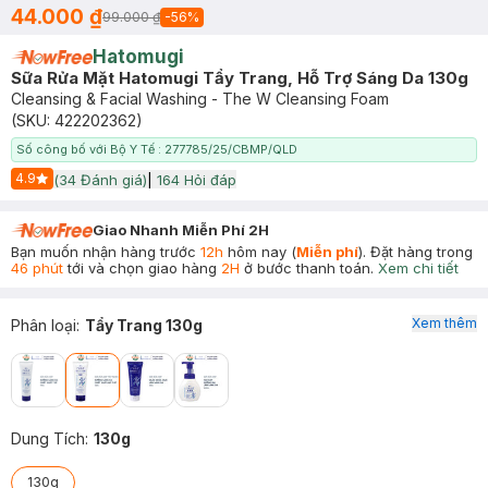
44.000 ₫
99.000 ₫
-
56
%
Hatomugi
Sữa Rửa Mặt Hatomugi Tẩy Trang, Hỗ Trợ Sáng Da 130g
Cleansing & Facial Washing - The W Cleansing Foam
(SKU:
422202362
)
Số công bố với Bộ Y Tế : 277785/25/CBMP/QLD
4.9
(
34
Đánh giá)
|
164
Hỏi đáp
Start Icon
Giao Nhanh Miễn Phí 2H
Bạn muốn nhận hàng trước
12h
hôm nay (
Miễn phí
). Đặt hàng trong
46 phút
tới và chọn giao hàng
2H
ở bước thanh toán.
Xem chi tiết
Xem thêm
Phân loại
:
Tẩy Trang 130g
Dung Tích
:
130g
130g