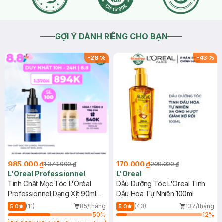
GỢI Ý DÀNH RIÊNG CHO BẠN
-
28
%
-
43
%
985.000 ₫
170.000 ₫
1.370.000 ₫
299.000 ₫
L'Oreal Professionnel
L'Oreal
Tinh Chất Mọc Tóc L'Oréal
Dầu Dưỡng Tóc L'Oreal Tinh
Professionnel Dạng Xịt 90ml
Dầu Hoa Tự Nhiên 100ml
(Mới)
(11)
85/tháng
(43)
137/tháng
5.0
5.0
50
%
12
%