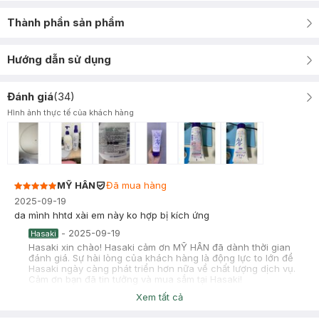
Thành phần sản phẩm
Hướng dẫn sử dụng
Đánh giá
(
34
)
Hình ảnh thực tế của khách hàng
MỸ HÂN
Đã mua hàng
2025-09-19
da mình hhtd xài em này ko hợp bị kích ứng
-
2025-09-19
Hasaki
Hasaki xin chào! Hasaki cảm ơn MỸ HÂN đã dành thời gian
đánh giá. Sự hài lòng của khách hàng là động lực to lớn để
Hasaki ngày càng phát triển hơn nữa về chất lượng dịch vụ.
Cảm ơn bạn đã tin tưởng và mua sắm tại Hasaki!
Xem tất cả
Phụng Trần
Đã mua hàng
2025-01-01