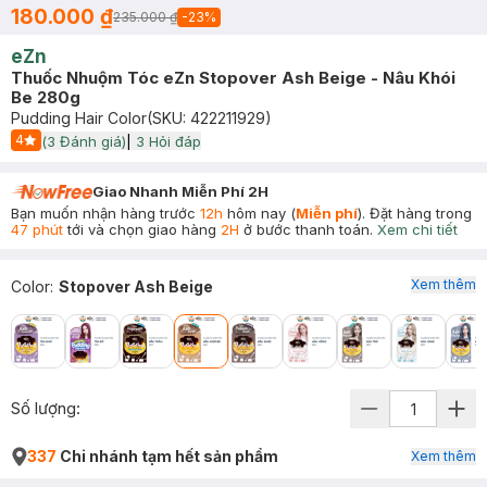
180.000 ₫
235.000 ₫
-
23
%
eZn
Thuốc Nhuộm Tóc eZn Stopover Ash Beige - Nâu Khói
Be 280g
Pudding Hair Color
(SKU:
422211929
)
4
(
3
Đánh giá)
|
3
Hỏi đáp
Start Icon
Giao Nhanh Miễn Phí 2H
Bạn muốn nhận hàng trước
12h
hôm nay (
Miễn phí
). Đặt hàng trong
47 phút
tới và chọn giao hàng
2H
ở bước thanh toán.
Xem chi tiết
Xem thêm
Color
:
Stopover Ash Beige
Số lượng:
337
Chi nhánh tạm hết sản phẩm
Xem thêm