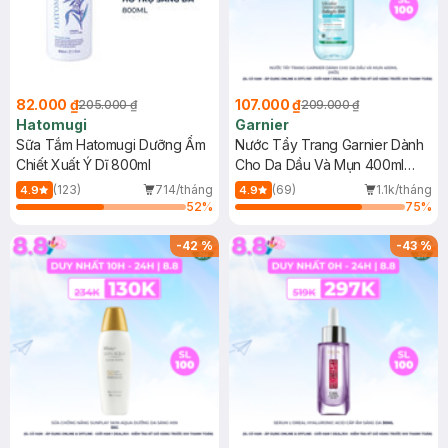
82.000 ₫
107.000 ₫
205.000 ₫
209.000 ₫
Hatomugi
Garnier
Sữa Tắm Hatomugi Dưỡng Ẩm
Nước Tẩy Trang Garnier Dành
Chiết Xuất Ý Dĩ 800ml
Cho Da Dầu Và Mụn 400ml
(Mới)
(123)
714/tháng
(69)
1.1k/tháng
4.9
4.9
52
%
75
%
-
42
%
-
43
%