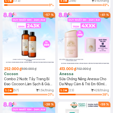
(173)
(298)
916/tháng
5.0
4.8
8
%
49
%
-
57
%
-
41
%
252.000 ₫
413.000 ₫
590.000 ₫
702.000 ₫
Cocoon
Anessa
Combo 2 Nước Tẩy Trang Bí
Sữa Chống Nắng Anessa Cho
Đao Cocoon Làm Sạch & Giảm
Da Nhạy Cảm & Trẻ Em 60ml
Dầu 500ml
(Mới)
(57)
1.5k/tháng
(23)
428/tháng
5.0
5.0
31
%
38
%
-
38
%
-
59
%