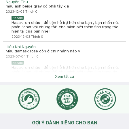
Nguyễn Thu
màu ash beige gray có phải tẩy k ạ
2023-12-03
Thích
0
Hasaki
Hasaki xin chào , để tiện hỗ trợ hơn cho bạn , bạn nhấn nút
phần "chat với chúng tôi" cho mình biết thêm tình trạng tóc
hiện tại của bạn nhé !
2023-12-03
Thích
0
Hiểu Nhi Nguyễn
Màu damask rose còn ở chi nhánh nào v
2023-07-04
Thích
0
Hasaki
Hasaki xin chào , để tiện hỗ trợ hơn cho bạn , bạn nhấn nút
phần "chat với chúng tôi" cho mình biết thêm tình trạng da
bạn nhé !
Xem tất cả
2023-07-04
Thích
0
GỢI Ý DÀNH RIÊNG CHO BẠN