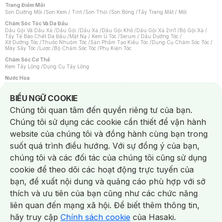
Trang Điểm Môi
Son Dưỡng Môi
/
Son Kem / Tint
/
Son Thỏi
/
Son Bóng
/
Tẩy Trang Mắt / Môi
Chăm Sóc Tóc Và Da Đầu
Dầu Gội Và Dầu Xả
/
Dầu Gội
/
Dầu Xả
/
Dầu Gội Khô
/
Dầu Gội Xả 2in1
/
Bộ Gội Xả
/
Tẩy Tế Bào Chết Da Đầu
/
Mặt Nạ / Kem Ủ Tóc
/
Serum / Dầu Dưỡng Tóc
/
Xịt Dưỡng Tóc
/
Thuốc Nhuộm Tóc
/
Sản Phẩm Tạo Kiểu Tóc
/
Dụng Cụ Chăm Sóc Tóc
/
Máy Sấy Tóc
/
Lược
/
Bộ Chăm Sóc Tóc
/
Phụ Kiện Tóc
Chăm Sóc Cơ Thể
Kem Tẩy Lông
/
Dụng Cụ Tẩy Lông
Nước Hoa
Nước Hoa Nữ
/
Nước Hoa Nam
/
Nước Hoa Cao Cấp
/
Xịt Thơm Toàn Thân
/
Nước Hoa Vùng Kín
Notice about cookies usage
BIỂU NGỮ COOKIE
Chăm Sóc Cá Nhân
Chúng tôi quan tâm đến quyền riêng tư của bạn.
Chống Muỗi
/
Khẩu Trang
/
Máy Massage
/
Mặt Nạ Xông Hơi
/
Nước Rửa Tay
/
Sản Phẩm Chăm Sóc Khác
/
Bàn Chải Đánh Răng
/
Bàn Chải Điện
/
Chúng tôi sử dụng các cookie cần thiết để vận hành
Hỗ Trợ Trắng Răng
/
Kem Đánh Răng
/
Máy Tăm Nước
/
Nước Súc Miệng
/
Tăm / Chỉ Nha Khoa
/
Xịt Thơm Miệng
/
Dung Dịch Vệ Sinh
/
Dưỡng Vùng Kín
/
website của chúng tôi và đồng hành cùng bạn trong
Khăn Ướt Vệ Sinh Vùng Kín
/
Băng Vệ Sinh
/
Tampon
/
Bọt Cạo Râu
/
Dao Cạo Râu
/
Máy Cạo Râu
suốt quá trình điều hướng. Với sự đồng ý của bạn,
Vấn Đề Về Da
chúng tôi và các đối tác của chúng tôi cũng sử dụng
Da Dầu / Lỗ Chân Lông To
/
Da Khô / Mất Nước
/
Da Lão Hóa
/
Da Mụn
/
Da Nhạy Cảm / Kích Ứng
/
Da Xỉn Màu
/
Thâm / Nám / Tàn Nhang
/
cookie để theo dõi các hoạt động trực tuyến của
Quầng Thâm & Bọng Mắt
/
Sẹo
/
Viêm Da Cơ Địa
bạn, đề xuất nội dung và quảng cáo phù hợp với sở
Dụng Cụ / Phụ Kiện Chăm Sóc Da
Chat i
Bông Tẩy Trang
/
Khăn Lau Mặt Khô
/
Dụng Cụ / Máy Rửa Mặt
/
Máy Chăm Sóc Da
/
thích và ưu tiên của bạn cũng như các chức năng
Dụng Cụ Chăm Sóc Khác
liên quan đến mạng xã hội. Để biết thêm thông tin,
hãy truy cập
Chính sách cookie
của Hasaki.