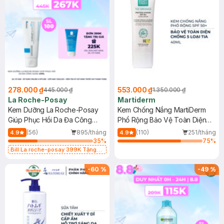
278.000 ₫
553.000 ₫
445.000 ₫
1.350.000 ₫
La Roche-Posay
Martiderm
Kem Dưỡng La Roche-Posay
Kem Chống Nắng MartiDerm
Giúp Phục Hồi Da Đa Công
Phổ Rộng Bảo Vệ Toàn Diện
Dụng 40ml
40ml
(56)
895/tháng
(110)
251/tháng
4.9
4.9
35
%
75
%
Bill La roche-posay 399K Tặng
Gel rửa mặt da dầu nhạy cảm 50ml
(SL có hạn)
-
60
%
-
49
%