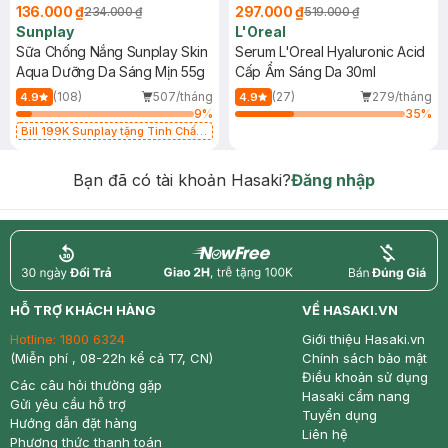
136.000 ₫
297.000 ₫
234.000 ₫
519.000 ₫
Sunplay
L'Oreal
Sữa Chống Nắng Sunplay Skin
Serum L'Oreal Hyaluronic Acid
Aqua Dưỡng Da Sáng Mịn 55g
Cấp Ẩm Sáng Da 30ml
(108)
507/tháng
(27)
279/tháng
4.9
4.9
9
%
35
%
Bill 199K Sunplay tặng Tinh Chất
Chống Nắng 7g trị giá 30K (SL có
hạn)
Bạn đã có tài khoản Hasaki?
Đăng nhập
return
nowfree
price
HỖ TRỢ KHÁCH HÀNG
VỀ HASAKI.VN
Hotline:
1800 6324
Giới thiệu Hasaki.vn
(Miễn phí , 08-22h kể cả T7, CN)
Chính sách bảo mật
Điều khoản sử dụng
Các câu hỏi thường gặp
Hasaki cẩm nang
Gửi yêu cầu hỗ trợ
Tuyển dụng
Hướng dẫn đặt hàng
Liên hệ
Phương thức thanh toán