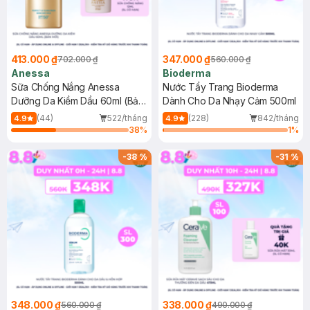
413.000 ₫
347.000 ₫
702.000 ₫
560.000 ₫
Anessa
Bioderma
Sữa Chống Nắng Anessa
Nước Tẩy Trang Bioderma
Dưỡng Da Kiềm Dầu 60ml (Bản
Dành Cho Da Nhạy Cảm 500ml
Mới)
(44)
522/tháng
(228)
842/tháng
4.9
4.9
38
%
1
%
-
38
%
-
31
%
348.000 ₫
338.000 ₫
560.000 ₫
490.000 ₫