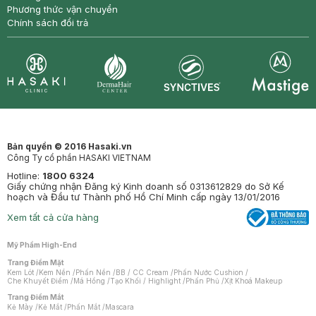
Phương thức vận chuyển
Chính sách đổi trả
Synctives
Clinic
Dermahair
Mastige
Bản quyền © 2016 Hasaki.vn
Công Ty cổ phần HASAKI VIETNAM
Hotline:
1800 6324
Giấy chứng nhận Đăng ký Kinh doanh số 0313612829 do Sở Kế
hoạch và Đầu tư Thành phố Hồ Chí Minh cấp ngày 13/01/2016
Xem tất cả cửa hàng
Mỹ Phẩm High-End
Trang Điểm Mặt
Kem Lót
/
Kem Nền
/
Phấn Nền
/
BB / CC Cream
/
Phấn Nước Cushion
/
Che Khuyết Điểm
/
Má Hồng
/
Tạo Khối / Highlight
/
Phấn Phủ
/
Xịt Khoá Makeup
Trang Điểm Mắt
Kẻ Mày
/
Kẻ Mắt
/
Phấn Mắt
/
Mascara