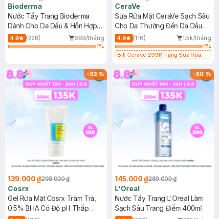
Bioderma
CeraVe
Nước Tẩy Trang Bioderma
Sữa Rửa Mặt CeraVe Sạch Sâu
Dành Cho Da Dầu & Hỗn Hợp
Cho Da Thường Đến Da Dầu
500ml
473ml
(228)
688/tháng
(116)
1.5k/tháng
4.9
4.9
1
%
1
%
Bill Cerave 299K Tặng Sữa Rửa
Mặt Cerave 30ml (SL có hạn)
-
53
%
-
50
%
139.000 ₫
145.000 ₫
298.000 ₫
289.000 ₫
Cosrx
L'Oreal
Gel Rửa Mặt Cosrx Tràm Trà,
Nước Tẩy Trang L'Oreal Làm
0.5% BHA Có Độ pH Thấp
Sạch Sâu Trang Điểm 400ml
150ml