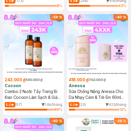
(173)
(298)
916/tháng
5.0
4.8
8
%
43
%
-
59
%
-
40
%
243.000 ₫
418.000 ₫
590.000 ₫
702.000 ₫
Cocoon
Anessa
Combo 2 Nước Tẩy Trang Bí
Sữa Chống Nắng Anessa Cho
Đao Cocoon Làm Sạch & Giảm
Da Nhạy Cảm & Trẻ Em 60ml
Dầu 500ml
(Mới)
(57)
1.6k/tháng
(23)
423/tháng
5.0
5.0
86
%
13
%
-
40
%
-
59
%