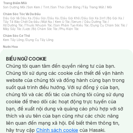
Trang Điểm Môi
Son Dưỡng Môi
/
Son Kem / Tint
/
Son Thỏi
/
Son Bóng
/
Tẩy Trang Mắt / Môi
Chăm Sóc Tóc Và Da Đầu
Dầu Gội Và Dầu Xả
/
Dầu Gội
/
Dầu Xả
/
Dầu Gội Khô
/
Dầu Gội Xả 2in1
/
Bộ Gội Xả
/
Tẩy Tế Bào Chết Da Đầu
/
Mặt Nạ / Kem Ủ Tóc
/
Serum / Dầu Dưỡng Tóc
/
Xịt Dưỡng Tóc
/
Thuốc Nhuộm Tóc
/
Sản Phẩm Tạo Kiểu Tóc
/
Dụng Cụ Chăm Sóc Tóc
/
Máy Sấy Tóc
/
Lược
/
Bộ Chăm Sóc Tóc
/
Phụ Kiện Tóc
Chăm Sóc Cơ Thể
Kem Tẩy Lông
/
Dụng Cụ Tẩy Lông
Nước Hoa
Nước Hoa Nữ
/
Nước Hoa Nam
/
Nước Hoa Cao Cấp
/
Xịt Thơm Toàn Thân
/
Nước Hoa Vùng Kín
Notice about cookies usage
BIỂU NGỮ COOKIE
Chăm Sóc Cá Nhân
Chúng tôi quan tâm đến quyền riêng tư của bạn.
Chống Muỗi
/
Khẩu Trang
/
Máy Massage
/
Mặt Nạ Xông Hơi
/
Nước Rửa Tay
/
Sản Phẩm Chăm Sóc Khác
/
Bàn Chải Đánh Răng
/
Bàn Chải Điện
/
Chúng tôi sử dụng các cookie cần thiết để vận hành
Hỗ Trợ Trắng Răng
/
Kem Đánh Răng
/
Máy Tăm Nước
/
Nước Súc Miệng
/
Tăm / Chỉ Nha Khoa
/
Xịt Thơm Miệng
/
Dung Dịch Vệ Sinh
/
Dưỡng Vùng Kín
/
website của chúng tôi và đồng hành cùng bạn trong
Khăn Ướt Vệ Sinh Vùng Kín
/
Băng Vệ Sinh
/
Tampon
/
Bọt Cạo Râu
/
Dao Cạo Râu
/
Máy Cạo Râu
suốt quá trình điều hướng. Với sự đồng ý của bạn,
Vấn Đề Về Da
chúng tôi và các đối tác của chúng tôi cũng sử dụng
Da Dầu / Lỗ Chân Lông To
/
Da Khô / Mất Nước
/
Da Lão Hóa
/
Da Mụn
/
Da Nhạy Cảm / Kích Ứng
/
Da Xỉn Màu
/
Thâm / Nám / Tàn Nhang
/
cookie để theo dõi các hoạt động trực tuyến của
Quầng Thâm & Bọng Mắt
/
Sẹo
/
Viêm Da Cơ Địa
bạn, đề xuất nội dung và quảng cáo phù hợp với sở
Dụng Cụ / Phụ Kiện Chăm Sóc Da
Chat i
Bông Tẩy Trang
/
Khăn Lau Mặt Khô
/
Dụng Cụ / Máy Rửa Mặt
/
Máy Chăm Sóc Da
/
thích và ưu tiên của bạn cũng như các chức năng
Dụng Cụ Chăm Sóc Khác
liên quan đến mạng xã hội. Để biết thêm thông tin,
hãy truy cập
Chính sách cookie
của Hasaki.