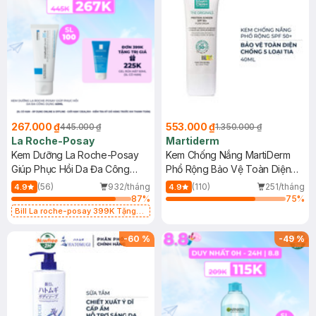
267.000 ₫
553.000 ₫
445.000 ₫
1.350.000 ₫
La Roche-Posay
Martiderm
Kem Dưỡng La Roche-Posay
Kem Chống Nắng MartiDerm
Giúp Phục Hồi Da Đa Công
Phổ Rộng Bảo Vệ Toàn Diện
Dụng 40ml
40ml
(56)
932/tháng
(110)
251/tháng
4.9
4.9
87
%
75
%
Bill La roche-posay 399K Tặng
Gel rửa mặt da dầu nhạy cảm 50ml
(SL có hạn)
-
60
%
-
49
%