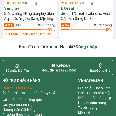
130.000 ₫
297.000 ₫
234.000 ₫
519.000 ₫
Sunplay
L'Oreal
Sữa Chống Nắng Sunplay Skin
Serum L'Oreal Hyaluronic Acid
Aqua Dưỡng Da Sáng Mịn 55g
Cấp Ẩm Sáng Da 30ml
(108)
531/tháng
(27)
279/tháng
4.9
4.9
85
%
19
%
Bill 199K Sunplay tặng Tinh Chất
Chống Nắng 7g trị giá 30K (SL có
hạn)
Bạn đã có tài khoản Hasaki?
Đăng nhập
return
nowfree
price
HỖ TRỢ KHÁCH HÀNG
VỀ HASAKI.VN
Hotline:
1800 6324
Giới thiệu Hasaki.vn
(Miễn phí , 08-22h kể cả T7, CN)
Chính sách bảo mật
Điều khoản sử dụng
Các câu hỏi thường gặp
Hasaki cẩm nang
Gửi yêu cầu hỗ trợ
Tuyển dụng
Hướng dẫn đặt hàng
Liên hệ
Phương thức thanh toán