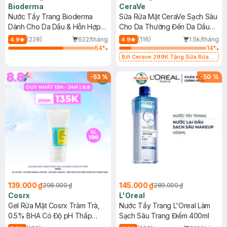
Bioderma
CeraVe
Nước Tẩy Trang Bioderma
Sữa Rửa Mặt CeraVe Sạch Sâu
Dành Cho Da Dầu & Hỗn Hợp
Cho Da Thường Đến Da Dầu
500ml
473ml
(228)
622/tháng
(116)
1.5k/tháng
4.9
4.9
64
%
14
%
Bill Cerave 299K Tặng Sữa Rửa
Mặt Cerave 30ml (SL có hạn)
-
53
%
-
50
%
139.000 ₫
145.000 ₫
298.000 ₫
289.000 ₫
Cosrx
L'Oreal
Gel Rửa Mặt Cosrx Tràm Trà,
Nước Tẩy Trang L'Oreal Làm
0.5% BHA Có Độ pH Thấp
Sạch Sâu Trang Điểm 400ml
150ml