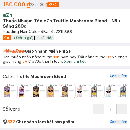
180.000 ₫
235.000 ₫
-
23
%
eZn
Thuốc Nhuộm Tóc eZn Truffle Mushroom Blond - Nâu
Sáng 280g
Pudding Hair Color
(SKU:
422211930
)
4
(
3
Đánh giá)
|
3
Hỏi đáp
Start Icon
Giao Nhanh Miễn Phí 2H
Bạn muốn nhận hàng trước
10h
hôm nay. Đặt hàng trước
8h
và chọn
giao hàng
2H
ở bước thanh toán.
Xem chi tiết
Xem thêm
Color
:
Truffle Mushroom Blond
Số lượng:
337
Chi nhánh tạm hết sản phẩm
Xem thêm