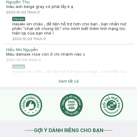
Nguyễn Thu
màu ash beige gray có phải tẩy k ạ
2023-12-03
Thích
0
Hasaki
Hasaki xin chào , để tiện hỗ trợ hơn cho bạn , bạn nhấn nút
phần "chat với chúng tôi" cho mình biết thêm tình trạng tóc
hiện tại của bạn nhé !
2023-12-03
Thích
0
Hiểu Nhi Nguyễn
Màu damask rose còn ở chi nhánh nào v
2023-07-04
Thích
0
Hasaki
Hasaki xin chào , để tiện hỗ trợ hơn cho bạn , bạn nhấn nút
phần "chat với chúng tôi" cho mình biết thêm tình trạng da
bạn nhé !
Xem tất cả
2023-07-04
Thích
0
GỢI Ý DÀNH RIÊNG CHO BẠN