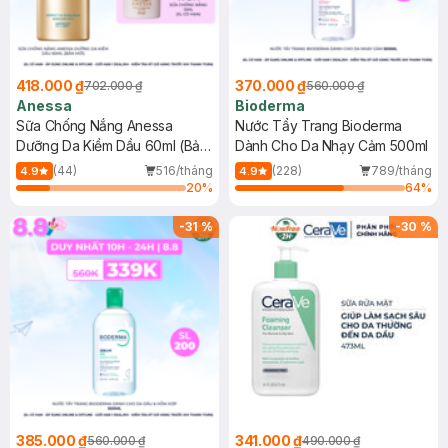
418.000 ₫
370.000 ₫
702.000 ₫
560.000 ₫
Anessa
Bioderma
Sữa Chống Nắng Anessa
Nước Tẩy Trang Bioderma
Dưỡng Da Kiềm Dầu 60ml (Bản
Dành Cho Da Nhạy Cảm 500ml
Mới)
(44)
516/tháng
(228)
789/tháng
4.9
4.9
20
%
64
%
-
31
%
-
30
%
385.000 ₫
341.000 ₫
560.000 ₫
490.000 ₫