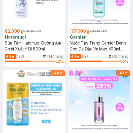
82.000 ₫
107.000 ₫
205.000 ₫
209.000 ₫
Hatomugi
Garnier
Sữa Tắm Hatomugi Dưỡng Ẩm
Nước Tẩy Trang Garnier Dành
Chiết Xuất Ý Dĩ 800ml
Cho Da Dầu Và Mụn 400ml
(Mới)
(123)
714/tháng
(69)
1.1k/tháng
4.9
4.9
52
%
65
%
-
44
%
-
43
%