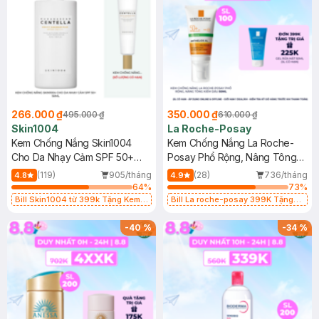
266.000 ₫
350.000 ₫
495.000 ₫
610.000 ₫
Skin1004
La Roche-Posay
Kem Chống Nắng Skin1004
Kem Chống Nắng La Roche-
Cho Da Nhạy Cảm SPF 50+
Posay Phổ Rộng, Nâng Tông
50ml
Kiềm Dầu 50ml
(119)
905/tháng
(28)
736/tháng
4.8
4.9
64
%
73
%
Bill Skin1004 từ 399k Tặng Kem
Bill La roche-posay 399K Tặng
Chống Nắng Cho Da Nhạy Cảm
Gel rửa mặt da dầu nhạy cảm 50ml
SPF 50+ 20ml (SL Có Hạn)
(SL có hạn)
-
40
%
-
34
%