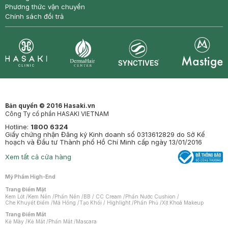
Phương thức vận chuyển
Chính sách đổi trả
Synctives
Clinic
Dermahair
Mastige
Bản quyền © 2016 Hasaki.vn
Công Ty cổ phần HASAKI VIETNAM
Hotline:
1800 6324
Giấy chứng nhận Đăng ký Kinh doanh số 0313612829 do Sở Kế
hoạch và Đầu tư Thành phố Hồ Chí Minh cấp ngày 13/01/2016
Xem tất cả cửa hàng
Mỹ Phẩm High-End
Trang Điểm Mặt
Kem Lót
/
Kem Nền
/
Phấn Nền
/
BB / CC Cream
/
Phấn Nước Cushion
/
Che Khuyết Điểm
/
Má Hồng
/
Tạo Khối / Highlight
/
Phấn Phủ
/
Xịt Khoá Makeup
Trang Điểm Mắt
Kẻ Mày
/
Kẻ Mắt
/
Phấn Mắt
/
Mascara