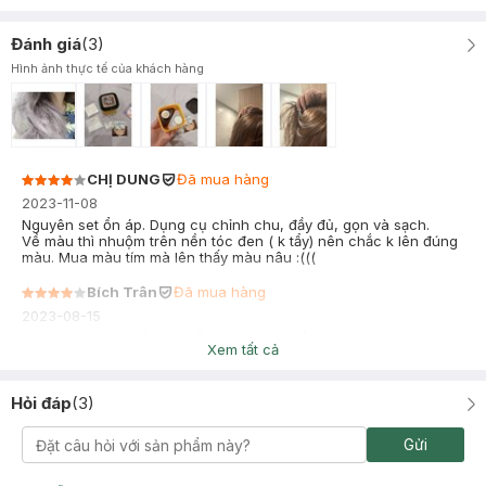
Đánh giá
(
3
)
Hình ảnh thực tế của khách hàng
CHỊ DUNG
Đã mua hàng
2023-11-08
Nguyên set ổn áp. Dụng cụ chỉnh chu, đầy đủ, gọn và sạch.
Về màu thì nhuộm trên nền tóc đen ( k tẩy) nên chắc k lên đúng
màu. Mua màu tím mà lên thấy màu nâu :(((
Bích Trân
Đã mua hàng
2023-08-15
màu lên nên tóc tẩy khá tối( ánh khói nhiều) , không tươi như
Xem tất cả
trên hình nhưng có thể gội 1-2 lần phai ra sẽ sáng hơn. ra nắng
khá đẹp tóc không bị rối và khô.
Hỏi đáp
(
3
)
Gửi