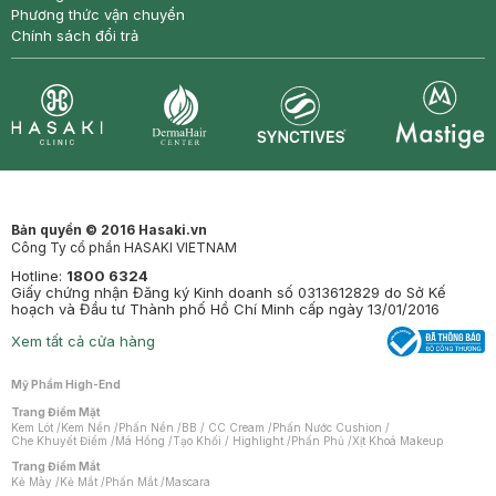
Phương thức vận chuyển
Chính sách đổi trả
Synctives
Clinic
Dermahair
Mastige
Bản quyền © 2016 Hasaki.vn
Công Ty cổ phần HASAKI VIETNAM
Hotline:
1800 6324
Giấy chứng nhận Đăng ký Kinh doanh số 0313612829 do Sở Kế
hoạch và Đầu tư Thành phố Hồ Chí Minh cấp ngày 13/01/2016
Xem tất cả cửa hàng
Mỹ Phẩm High-End
Trang Điểm Mặt
Kem Lót
/
Kem Nền
/
Phấn Nền
/
BB / CC Cream
/
Phấn Nước Cushion
/
Che Khuyết Điểm
/
Má Hồng
/
Tạo Khối / Highlight
/
Phấn Phủ
/
Xịt Khoá Makeup
Trang Điểm Mắt
Kẻ Mày
/
Kẻ Mắt
/
Phấn Mắt
/
Mascara