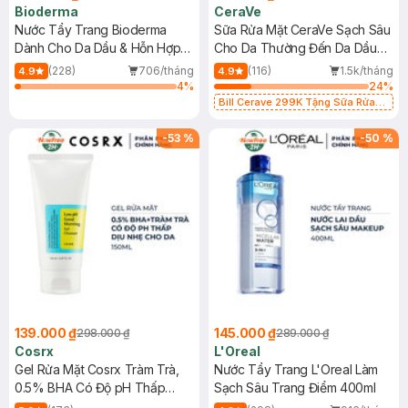
Bioderma
CeraVe
Nước Tẩy Trang Bioderma
Sữa Rửa Mặt CeraVe Sạch Sâu
Dành Cho Da Dầu & Hỗn Hợp
Cho Da Thường Đến Da Dầu
500ml
473ml
(228)
706/tháng
(116)
1.5k/tháng
4.9
4.9
4
%
24
%
Bill Cerave 299K Tặng Sữa Rửa
Mặt Cerave 30ml (SL có hạn)
-
53
%
-
50
%
139.000 ₫
145.000 ₫
298.000 ₫
289.000 ₫
Cosrx
L'Oreal
Gel Rửa Mặt Cosrx Tràm Trà,
Nước Tẩy Trang L'Oreal Làm
0.5% BHA Có Độ pH Thấp
Sạch Sâu Trang Điểm 400ml
150ml