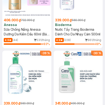
406.000 ₫
339.000 ₫
702.000 ₫
560.000 ₫
Anessa
Bioderma
Sữa Chống Nắng Anessa
Nước Tẩy Trang Bioderma
Dưỡng Da Kiềm Dầu 60ml (Bản
Dành Cho Da Nhạy Cảm 500ml
Mới)
(44)
531/tháng
(228)
861/tháng
4.9
4.9
93
%
49
%
-
39
%
-
30
%
339.000 ₫
341.000 ₫
560.000 ₫
490.000 ₫