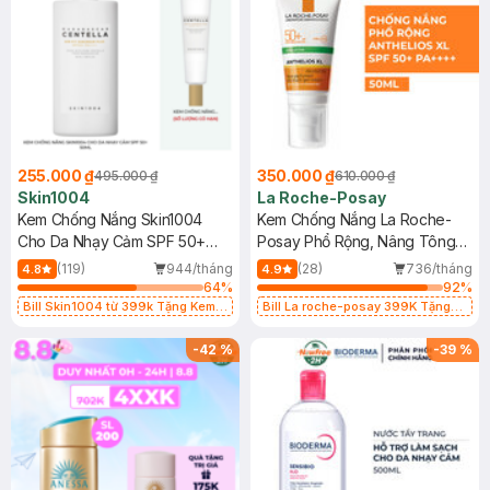
255.000 ₫
350.000 ₫
495.000 ₫
610.000 ₫
Skin1004
La Roche-Posay
Kem Chống Nắng Skin1004
Kem Chống Nắng La Roche-
Cho Da Nhạy Cảm SPF 50+
Posay Phổ Rộng, Nâng Tông
50ml
Kiềm Dầu 50ml
(119)
944/tháng
(28)
736/tháng
4.8
4.9
64
%
92
%
Bill Skin1004 từ 399k Tặng Kem
Bill La roche-posay 399K Tặng
Chống Nắng Cho Da Nhạy Cảm
Gel rửa mặt da dầu nhạy cảm 50ml
SPF 50+ 20ml (SL Có Hạn)
(SL có hạn)
-
42
%
-
39
%