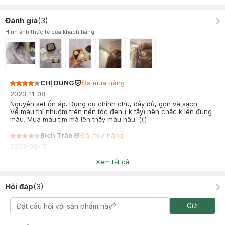
Đánh giá
(
3
)
Hình ảnh thực tế của khách hàng
CHỊ DUNG
Đã mua hàng
2023-11-08
Nguyên set ổn áp. Dụng cụ chỉnh chu, đầy đủ, gọn và sạch.
Về màu thì nhuộm trên nền tóc đen ( k tẩy) nên chắc k lên đúng
màu. Mua màu tím mà lên thấy màu nâu :(((
Bích Trân
Đã mua hàng
2023-08-15
màu lên nên tóc tẩy khá tối( ánh khói nhiều) , không tươi như
Xem tất cả
trên hình nhưng có thể gội 1-2 lần phai ra sẽ sáng hơn. ra nắng
khá đẹp tóc không bị rối và khô.
Hỏi đáp
(
3
)
Gửi