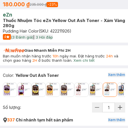
180.000 ₫
235.000 ₫
-
23
%
eZn
Thuốc Nhuộm Tóc eZn Yellow Out Ash Toner - Xám Vàng
280g
Pudding Hair Color
(SKU:
422211926
)
4
(
3
Đánh giá)
|
3
Hỏi đáp
Start Icon
Giao Nhanh Miễn Phí 2H
Bạn muốn nhận hàng trước
10h
ngày mai. Đặt hàng trước
24h
và
chọn giao hàng
2H
ở bước thanh toán.
Xem chi tiết
Xem thêm
Color
:
Yellow Out Ash Toner
Số lượng:
337
Chi nhánh tạm hết sản phẩm
Xem thêm