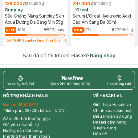
136.000 ₫
297.000 ₫
234.000 ₫
519.000 ₫
Sunplay
L'Oreal
Sữa Chống Nắng Sunplay Skin
Serum L'Oreal Hyaluronic Acid
Aqua Dưỡng Da Sáng Mịn 55g
Cấp Ẩm Sáng Da 30ml
(108)
507/tháng
(27)
279/tháng
4.9
4.9
42
%
50
%
Bill 199K Sunplay tặng Tinh Chất
Chống Nắng 7g trị giá 30K (SL có
hạn)
Bạn đã có tài khoản Hasaki?
Đăng nhập
return
nowfree
price
HỖ TRỢ KHÁCH HÀNG
VỀ HASAKI.VN
Hotline:
1800 6324
Giới thiệu Hasaki.vn
(Miễn phí , 08-22h kể cả T7, CN)
Chính sách bảo mật
Điều khoản sử dụng
Các câu hỏi thường gặp
Hasaki cẩm nang
Gửi yêu cầu hỗ trợ
Tuyển dụng
Hướng dẫn đặt hàng
Liên hệ
Phương thức thanh toán