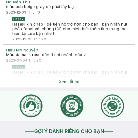
Nguyễn Thu
màu ash beige gray có phải tẩy k ạ
2023-12-03
Thích
0
Hasaki
Hasaki xin chào , để tiện hỗ trợ hơn cho bạn , bạn nhấn nút
phần "chat với chúng tôi" cho mình biết thêm tình trạng tóc
hiện tại của bạn nhé !
2023-12-03
Thích
0
Hiểu Nhi Nguyễn
Màu damask rose còn ở chi nhánh nào v
2023-07-04
Thích
0
Hasaki
Hasaki xin chào , để tiện hỗ trợ hơn cho bạn , bạn nhấn nút
phần "chat với chúng tôi" cho mình biết thêm tình trạng da
bạn nhé !
Xem tất cả
2023-07-04
Thích
0
GỢI Ý DÀNH RIÊNG CHO BẠN