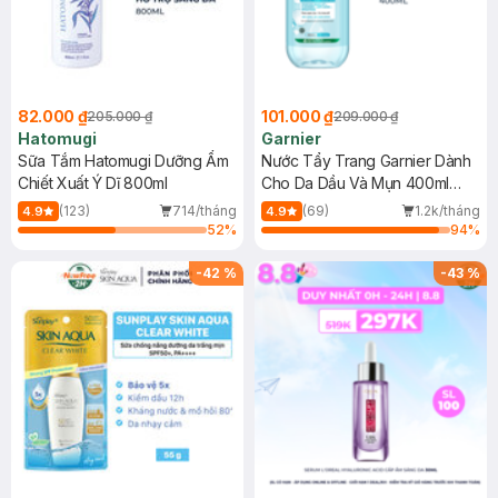
82.000 ₫
101.000 ₫
205.000 ₫
209.000 ₫
Hatomugi
Garnier
Sữa Tắm Hatomugi Dưỡng Ẩm
Nước Tẩy Trang Garnier Dành
Chiết Xuất Ý Dĩ 800ml
Cho Da Dầu Và Mụn 400ml
(Mới)
(123)
714/tháng
(69)
1.2k/tháng
4.9
4.9
52
%
94
%
-
42
%
-
43
%