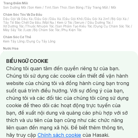
Trang Điểm Môi
Son Dưỡng Môi
/
Son Kem / Tint
/
Son Thỏi
/
Son Bóng
/
Tẩy Trang Mắt / Môi
Chăm Sóc Tóc Và Da Đầu
Dầu Gội Và Dầu Xả
/
Dầu Gội
/
Dầu Xả
/
Dầu Gội Khô
/
Dầu Gội Xả 2in1
/
Bộ Gội Xả
/
Tẩy Tế Bào Chết Da Đầu
/
Mặt Nạ / Kem Ủ Tóc
/
Serum / Dầu Dưỡng Tóc
/
Xịt Dưỡng Tóc
/
Thuốc Nhuộm Tóc
/
Sản Phẩm Tạo Kiểu Tóc
/
Dụng Cụ Chăm Sóc Tóc
/
Máy Sấy Tóc
/
Lược
/
Bộ Chăm Sóc Tóc
/
Phụ Kiện Tóc
Chăm Sóc Cơ Thể
Kem Tẩy Lông
/
Dụng Cụ Tẩy Lông
Nước Hoa
Nước Hoa Nữ
/
Nước Hoa Nam
/
Nước Hoa Cao Cấp
/
Xịt Thơm Toàn Thân
/
Nước Hoa Vùng Kín
Notice about cookies usage
BIỂU NGỮ COOKIE
Chăm Sóc Cá Nhân
Chúng tôi quan tâm đến quyền riêng tư của bạn.
Chống Muỗi
/
Khẩu Trang
/
Máy Massage
/
Mặt Nạ Xông Hơi
/
Nước Rửa Tay
/
Sản Phẩm Chăm Sóc Khác
/
Bàn Chải Đánh Răng
/
Bàn Chải Điện
/
Chúng tôi sử dụng các cookie cần thiết để vận hành
Hỗ Trợ Trắng Răng
/
Kem Đánh Răng
/
Máy Tăm Nước
/
Nước Súc Miệng
/
Tăm / Chỉ Nha Khoa
/
Xịt Thơm Miệng
/
Dung Dịch Vệ Sinh
/
Dưỡng Vùng Kín
/
website của chúng tôi và đồng hành cùng bạn trong
Khăn Ướt Vệ Sinh Vùng Kín
/
Băng Vệ Sinh
/
Tampon
/
Bọt Cạo Râu
/
Dao Cạo Râu
/
Máy Cạo Râu
suốt quá trình điều hướng. Với sự đồng ý của bạn,
Vấn Đề Về Da
chúng tôi và các đối tác của chúng tôi cũng sử dụng
Da Dầu / Lỗ Chân Lông To
/
Da Khô / Mất Nước
/
Da Lão Hóa
/
Da Mụn
/
Da Nhạy Cảm / Kích Ứng
/
Da Xỉn Màu
/
Thâm / Nám / Tàn Nhang
/
cookie để theo dõi các hoạt động trực tuyến của
Quầng Thâm & Bọng Mắt
/
Sẹo
/
Viêm Da Cơ Địa
bạn, đề xuất nội dung và quảng cáo phù hợp với sở
Dụng Cụ / Phụ Kiện Chăm Sóc Da
Chat i
Bông Tẩy Trang
/
Khăn Lau Mặt Khô
/
Dụng Cụ / Máy Rửa Mặt
/
Máy Chăm Sóc Da
/
thích và ưu tiên của bạn cũng như các chức năng
Dụng Cụ Chăm Sóc Khác
liên quan đến mạng xã hội. Để biết thêm thông tin,
hãy truy cập
Chính sách cookie
của Hasaki.