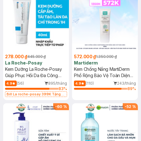
278.000 ₫
572.000 ₫
445.000 ₫
1.350.000 ₫
La Roche-Posay
Martiderm
Kem Dưỡng La Roche-Posay
Kem Chống Nắng MartiDerm
Giúp Phục Hồi Da Đa Công
Phổ Rộng Bảo Vệ Toàn Diện
Dụng 40ml
40ml
(56)
895/tháng
(110)
243/tháng
4.9
4.9
83
%
89
%
Bill La roche-posay 399K Tặng
Gel rửa mặt da dầu nhạy cảm 50ml
(SL có hạn)
-
60
%
-
52
%