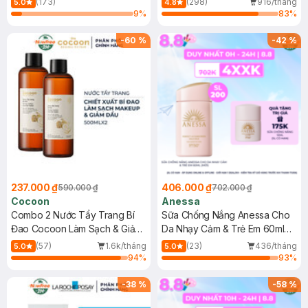
(173)
(298)
916/tháng
5.0
4.8
9
%
83
%
-
60
%
-
42
%
237.000 ₫
406.000 ₫
590.000 ₫
702.000 ₫
Cocoon
Anessa
Combo 2 Nước Tẩy Trang Bí
Sữa Chống Nắng Anessa Cho
Đao Cocoon Làm Sạch & Giảm
Da Nhạy Cảm & Trẻ Em 60ml
Dầu 500ml
(Mới)
(57)
1.6k/tháng
(23)
436/tháng
5.0
5.0
94
%
93
%
-
38
%
-
58
%