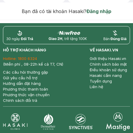
Chống Nắng 7g trị giá 30K (SL có
hạn)
Bạn đã có tài khoản Hasaki?
Đăng nhập
return
nowfree
price
HỖ TRỢ KHÁCH HÀNG
VỀ HASAKI.VN
Hotline:
1800 6324
Giới thiệu Hasaki.vn
(Miễn phí , 08-22h kể cả T7, CN)
Chính sách bảo mật
Điều khoản sử dụng
Các câu hỏi thường gặp
Hasaki cẩm nang
Gửi yêu cầu hỗ trợ
Tuyển dụng
Hướng dẫn đặt hàng
Liên hệ
Phương thức thanh toán
Phương thức vận chuyển
Chính sách đổi trả
Synctives