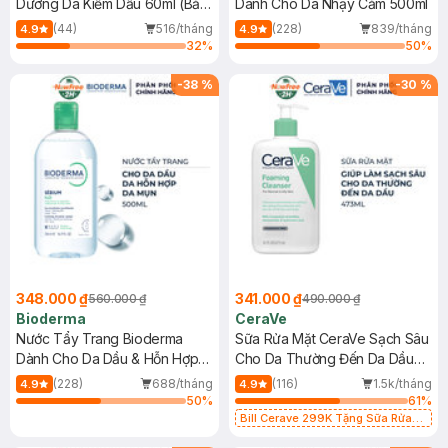
Dưỡng Da Kiềm Dầu 60ml (Bản
Dành Cho Da Nhạy Cảm 500ml
Mới)
(44)
516/tháng
(228)
839/tháng
4.9
4.9
32
%
50
%
-
38
%
-
30
%
348.000 ₫
341.000 ₫
560.000 ₫
490.000 ₫
Bioderma
CeraVe
Nước Tẩy Trang Bioderma
Sữa Rửa Mặt CeraVe Sạch Sâu
Dành Cho Da Dầu & Hỗn Hợp
Cho Da Thường Đến Da Dầu
500ml
473ml
(228)
688/tháng
(116)
1.5k/tháng
4.9
4.9
50
%
61
%
Bill Cerave 299K Tặng Sữa Rửa
Mặt Cerave 30ml (SL có hạn)