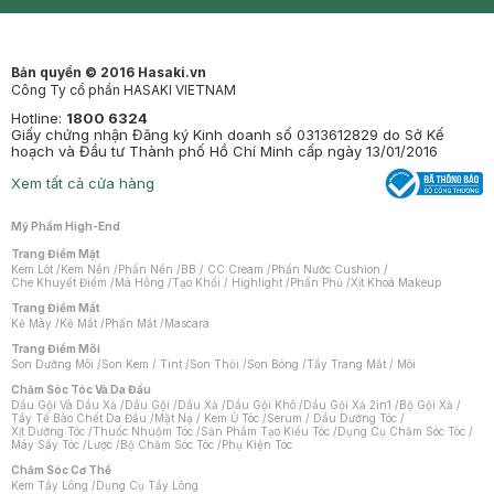
Clinic
Dermahair
Mastige
Bản quyền © 2016 Hasaki.vn
Công Ty cổ phần HASAKI VIETNAM
Hotline:
1800 6324
Giấy chứng nhận Đăng ký Kinh doanh số 0313612829 do Sở Kế
hoạch và Đầu tư Thành phố Hồ Chí Minh cấp ngày 13/01/2016
Xem tất cả cửa hàng
Mỹ Phẩm High-End
Trang Điểm Mặt
Kem Lót
/
Kem Nền
/
Phấn Nền
/
BB / CC Cream
/
Phấn Nước Cushion
/
Che Khuyết Điểm
/
Má Hồng
/
Tạo Khối / Highlight
/
Phấn Phủ
/
Xịt Khoá Makeup
Trang Điểm Mắt
Kẻ Mày
/
Kẻ Mắt
/
Phấn Mắt
/
Mascara
Trang Điểm Môi
Son Dưỡng Môi
/
Son Kem / Tint
/
Son Thỏi
/
Son Bóng
/
Tẩy Trang Mắt / Môi
Chăm Sóc Tóc Và Da Đầu
Dầu Gội Và Dầu Xả
/
Dầu Gội
/
Dầu Xả
/
Dầu Gội Khô
/
Dầu Gội Xả 2in1
/
Bộ Gội Xả
/
Tẩy Tế Bào Chết Da Đầu
/
Mặt Nạ / Kem Ủ Tóc
/
Serum / Dầu Dưỡng Tóc
/
Xịt Dưỡng Tóc
/
Thuốc Nhuộm Tóc
/
Sản Phẩm Tạo Kiểu Tóc
/
Dụng Cụ Chăm Sóc Tóc
/
Máy Sấy Tóc
/
Lược
/
Bộ Chăm Sóc Tóc
/
Phụ Kiện Tóc
Chăm Sóc Cơ Thể
Kem Tẩy Lông
/
Dụng Cụ Tẩy Lông