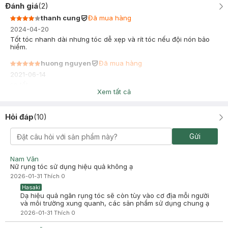
Đánh giá
(
2
)
thanh cung
Đã mua hàng
2024-04-20
Tốt tóc nhanh dài nhưng tóc dễ xẹp và rít tóc nếu đội nón bảo
hiểm.
huong nguyen
Đã mua hàng
2021-06-14
sp tốt
Xem tất cả
Hỏi đáp
(
10
)
Gửi
Nam Văn
Nữ rụng tóc sử dụng hiệu quả không ạ
2026-01-31
Thích
0
Hasaki
Dạ hiệu quả ngăn rụng tóc sẽ còn tùy vào cơ địa mỗi người
và môi trường xung quanh, các sản phẩm sử dụng chung ạ
2026-01-31
Thích
0