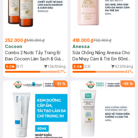
252.000 ₫
418.000 ₫
590.000 ₫
702.000 ₫
Cocoon
Anessa
Combo 2 Nước Tẩy Trang Bí
Sữa Chống Nắng Anessa Cho
Đao Cocoon Làm Sạch & Giảm
Da Nhạy Cảm & Trẻ Em 60ml
Dầu 500ml
(Mới)
(57)
1.5k/tháng
(23)
423/tháng
5.0
5.0
67
%
45
%
-
31
%
-
55
%