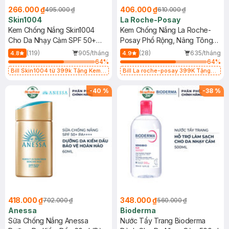
266.000 ₫
406.000 ₫
495.000 ₫
610.000 ₫
Skin1004
La Roche-Posay
Kem Chống Nắng Skin1004
Kem Chống Nắng La Roche-
Cho Da Nhạy Cảm SPF 50+
Posay Phổ Rộng, Nâng Tông
50ml
Kiềm Dầu 50ml
(119)
905/tháng
(28)
635/tháng
4.8
4.9
64
%
64
%
Bill Skin1004 từ 399k Tặng Kem
Bill La roche-posay 399K Tặng
Chống Nắng Cho Da Nhạy Cảm
Gel rửa mặt da dầu nhạy cảm 50ml
SPF 50+ 20ml (SL Có Hạn)
(SL có hạn)
-
40
%
-
38
%
418.000 ₫
348.000 ₫
702.000 ₫
560.000 ₫
Anessa
Bioderma
Sữa Chống Nắng Anessa
Nước Tẩy Trang Bioderma