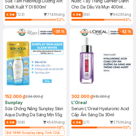
Sữa Tắm Hatomugi Dưỡng Ẩm
Nước Tẩy Trang Garnier Dành
Chiết Xuất Ý Dĩ 800ml
Cho Da Dầu Và Mụn 400ml
(Mới)
(123)
714/tháng
(69)
942/tháng
4.9
4.9
52
%
64
%
-
35
%
-
42
%
152.000 ₫
302.000 ₫
234.000 ₫
519.000 ₫
Sunplay
L'Oreal
Sữa Chống Nắng Sunplay Skin
Serum L'Oreal Hyaluronic Acid
Aqua Dưỡng Da Sáng Mịn 55g
Cấp Ẩm Sáng Da 30ml
(108)
454/tháng
(27)
275/tháng
4.9
4.9
48
%
50
%
Bill 199K Sunplay tặng Tinh Chất