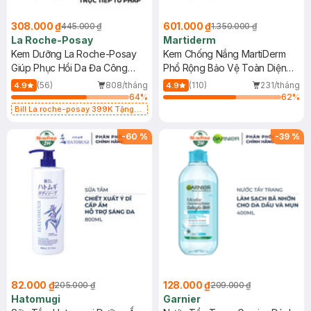
308.000 ₫
601.000 ₫
445.000 ₫
1.350.000 ₫
La Roche-Posay
Martiderm
Kem Dưỡng La Roche-Posay
Kem Chống Nắng MartiDerm
Giúp Phục Hồi Da Đa Công
Phổ Rộng Bảo Vệ Toàn Diện
Dụng 40ml
40ml
(56)
808/tháng
(110)
231/tháng
4.9
4.9
64
%
62
%
Bill La roche-posay 399K Tặng
Gel rửa mặt da dầu nhạy cảm 50ml
(SL có hạn)
-
60
%
-
39
%
82.000 ₫
128.000 ₫
205.000 ₫
209.000 ₫
Hatomugi
Garnier