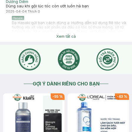
Dương Diễm
Dùng sau khi gội lúc tóc còn ướt luôn hả bạn
2025-04-04
Thích
0
Hasaki
Dạ Hasaki gửi bạn cách dùng ạ: Hướng dẫn sử dụng Rẽ tóc và
hướng vòi xịt vào sát phần da đầu có tóc bị thưa mỏng, xịt từ
1 đến 2 lần. Mát-xa bằng ngón tay để tinh chất thấm sâu vào
chân tóc. Khuyên dùng với các vị trí chấm vàng để sản phẩm
Xem tất cả
được trải đều khắp da đầu. Cuối cùng, mát-xa lại toàn bộ da
đầu để tinh chất thấm đều. Dạ Hasaki khuyến khích bạn dùng
khi tóc còn ẩm nhé, đừng để quá ướt nhé.
2025-04-05
Thích
0
GỢI Ý DÀNH RIÊNG CHO BẠN
-
55
%
-
43
%