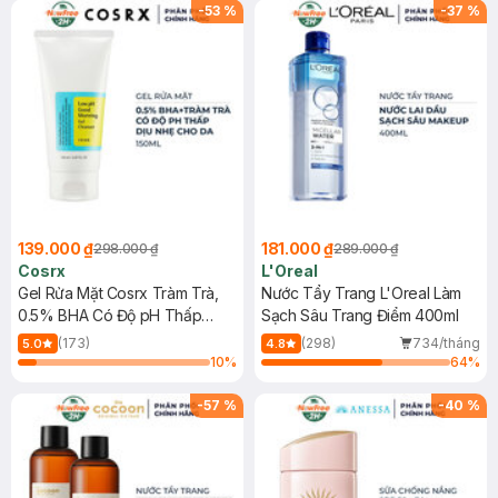
-
53
%
-
37
%
139.000 ₫
181.000 ₫
298.000 ₫
289.000 ₫
Cosrx
L'Oreal
Gel Rửa Mặt Cosrx Tràm Trà,
Nước Tẩy Trang L'Oreal Làm
0.5% BHA Có Độ pH Thấp
Sạch Sâu Trang Điểm 400ml
150ml
(173)
(298)
734/tháng
5.0
4.8
10
%
64
%
-
57
%
-
40
%