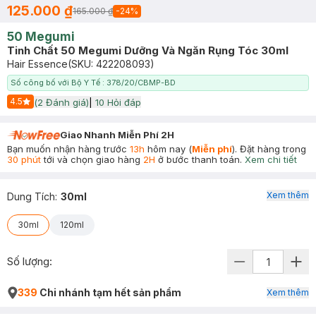
125.000 ₫
165.000 ₫
-
24
%
50 Megumi
Tinh Chất 50 Megumi Dưỡng Và Ngăn Rụng Tóc 30ml
Hair Essence
(SKU:
422208093
)
Số công bố với Bộ Y Tế : 378/20/CBMP-BD
4.5
(
2
Đánh giá)
|
10
Hỏi đáp
Start Icon
Giao Nhanh Miễn Phí 2H
Bạn muốn nhận hàng trước
13h
hôm nay (
Miễn phí
). Đặt hàng trong
30 phút
tới và chọn giao hàng
2H
ở bước thanh toán.
Xem chi tiết
Xem thêm
Dung Tích
:
30ml
30ml
120ml
Số lượng:
339
Chi nhánh tạm hết sản phẩm
Xem thêm