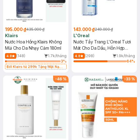
195.000 ₫
143.000 ₫
435.000 ₫
249.000 ₫
Klairs
L'Oreal
Nước Hoa Hồng Klairs Không
Nước Tẩy Trang L'Oreal Tươi
Mùi Cho Da Nhạy Cảm 180ml
Mát Cho Da Dầu, Hỗn Hợp
400ml
(148)
1.7k/tháng
(298)
1.9k/tháng
4.8
4.8
3
%
64
%
Bill Klairs từ 299k Tặng Mặt Nạ
Làm Dịu Da & Kiểm Soát Dầu Nhờn
25ml (SL Có Hạn)
-
46
%
-
33
%