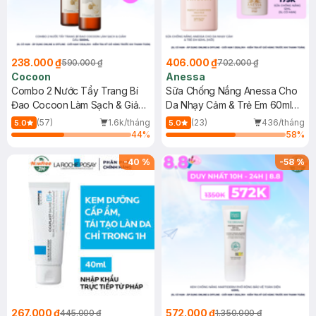
238.000 ₫
406.000 ₫
590.000 ₫
702.000 ₫
Cocoon
Anessa
Combo 2 Nước Tẩy Trang Bí
Sữa Chống Nắng Anessa Cho
Đao Cocoon Làm Sạch & Giảm
Da Nhạy Cảm & Trẻ Em 60ml
Dầu 500ml
(Mới)
(57)
1.6k/tháng
(23)
436/tháng
5.0
5.0
44
%
58
%
-
40
%
-
58
%
267.000 ₫
572.000 ₫
445.000 ₫
1.350.000 ₫