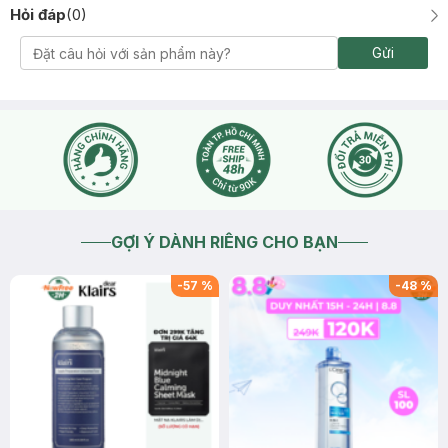
Hỏi đáp
(
0
)
Gửi
GỢI Ý DÀNH RIÊNG CHO BẠN
-
57
%
-
48
%