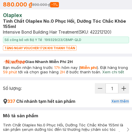
880.000 ₫
890.000 ₫
-
1
%
Olaplex
Tinh Chất Olaplex No.0 Phục Hồi, Dưỡng Tóc Chắc Khỏe
155ml
Intensive Bond Building Hair Treatment
(SKU:
422212120
)
Số công bố với Bộ Y Tế : 199329/23/CBMP-QLD
TẶNG NGAY VOUCHER 172K KHI THANH TOÁN
Giao Nhanh Miễn Phí 2H
Bạn muốn nhận hàng trước
17h
hôm nay (
Miễn phí
). Đặt hàng trong
59 phút
tới và chọn giao hàng
2H
ở bước thanh toán.
Xem chi tiết
Số lượng:
337
Chi nhánh tạm hết sản phẩm
Xem thêm
Mô tả sản phẩm
Tinh Chất Olaplex No.0 Phục Hồi, Dưỡng Tóc Chắc Khỏe 155ml là
sản phẩm serum dưỡng tóc đến từ thương hiệu chăm sóc tóc