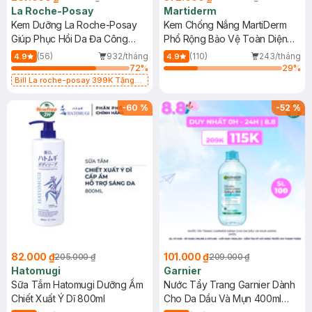
La Roche-Posay
Martiderm
Kem Dưỡng La Roche-Posay
Kem Chống Nắng MartiDerm
Giúp Phục Hồi Da Đa Công
Phổ Rộng Bảo Vệ Toàn Diện
Dụng 40ml
40ml
(56)
932/tháng
(110)
243/tháng
4.9
4.9
72
%
29
%
Bill La roche-posay 399K Tặng
Gel rửa mặt da dầu nhạy cảm 50ml
(SL có hạn)
-
60
%
-
52
%
82.000 ₫
101.000 ₫
205.000 ₫
209.000 ₫
Hatomugi
Garnier
Sữa Tắm Hatomugi Dưỡng Ẩm
Nước Tẩy Trang Garnier Dành
Chiết Xuất Ý Dĩ 800ml
Cho Da Dầu Và Mụn 400ml