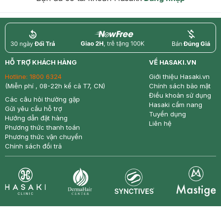
return
nowfree
price
HỖ TRỢ KHÁCH HÀNG
VỀ HASAKI.VN
Hotline:
1800 6324
Giới thiệu Hasaki.vn
(Miễn phí , 08-22h kể cả T7, CN)
Chính sách bảo mật
Điều khoản sử dụng
Các câu hỏi thường gặp
Hasaki cẩm nang
Gửi yêu cầu hỗ trợ
Tuyển dụng
Hướng dẫn đặt hàng
Liên hệ
Phương thức thanh toán
Phương thức vận chuyển
Chính sách đổi trả
Synctives
Clinic
Dermahair
Mastige