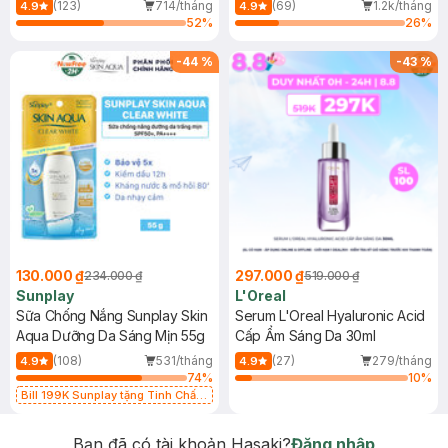
(Mới)
(123)
714/tháng
(69)
1.2k/tháng
4.9
4.9
52
%
26
%
-
44
%
-
43
%
130.000 ₫
297.000 ₫
234.000 ₫
519.000 ₫
Sunplay
L'Oreal
Sữa Chống Nắng Sunplay Skin
Serum L'Oreal Hyaluronic Acid
Aqua Dưỡng Da Sáng Mịn 55g
Cấp Ẩm Sáng Da 30ml
(108)
531/tháng
(27)
279/tháng
4.9
4.9
74
%
10
%
Bill 199K Sunplay tặng Tinh Chất
Chống Nắng 7g trị giá 30K (SL có
hạn)
Bạn đã có tài khoản Hasaki?
Đăng nhập