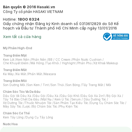
Bản quyền © 2016 Hasaki.vn
Công Ty cổ phần HASAKI VIETNAM
Hotline:
1800 6324
Giấy chứng nhận Đăng ký Kinh doanh số 0313612829 do Sở Kế
hoạch và Đầu tư Thành phố Hồ Chí Minh cấp ngày 13/01/2016
Xem tất cả cửa hàng
Mỹ Phẩm High-End
Trang Điểm Mặt
Kem Lót
/
Kem Nền
/
Phấn Nền
/
BB / CC Cream
/
Phấn Nước Cushion
/
Che Khuyết Điểm
/
Má Hồng
/
Tạo Khối / Highlight
/
Phấn Phủ
/
Xịt Khoá Makeup
Trang Điểm Mắt
Kẻ Mày
/
Kẻ Mắt
/
Phấn Mắt
/
Mascara
Trang Điểm Môi
Son Dưỡng Môi
/
Son Kem / Tint
/
Son Thỏi
/
Son Bóng
/
Tẩy Trang Mắt / Môi
Chăm Sóc Tóc Và Da Đầu
Dầu Gội Và Dầu Xả
/
Dầu Gội
/
Dầu Xả
/
Dầu Gội Khô
/
Dầu Gội Xả 2in1
/
Bộ Gội Xả
/
Tẩy Tế Bào Chết Da Đầu
/
Mặt Nạ / Kem Ủ Tóc
/
Serum / Dầu Dưỡng Tóc
/
Xịt Dưỡng Tóc
/
Thuốc Nhuộm Tóc
/
Sản Phẩm Tạo Kiểu Tóc
/
Dụng Cụ Chăm Sóc Tóc
/
Máy Sấy Tóc
/
Lược
/
Bộ Chăm Sóc Tóc
/
Phụ Kiện Tóc
Chăm Sóc Cơ Thể
Kem Tẩy Lông
/
Dụng Cụ Tẩy Lông
Nước Hoa
Nước Hoa Nữ
/
Nước Hoa Nam
/
Nước Hoa Cao Cấp
/
Xịt Thơm Toàn Thân
/
Nước Hoa Vùng Kín