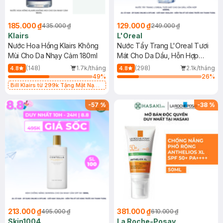
185.000 ₫
129.000 ₫
435.000 ₫
249.000 ₫
Klairs
L'Oreal
Nước Hoa Hồng Klairs Không
Nước Tẩy Trang L'Oreal Tươi
Mùi Cho Da Nhạy Cảm 180ml
Mát Cho Da Dầu, Hỗn Hợp
400ml
(148)
1.7k/tháng
(298)
2.1k/tháng
4.8
4.8
49
%
26
%
Bill Klairs từ 299k Tặng Mặt Nạ
Làm Dịu Da & Kiểm Soát Dầu Nhờn
25ml (SL Có Hạn)
-
57
%
-
38
%
213.000 ₫
381.000 ₫
495.000 ₫
610.000 ₫
Skin1004
La Roche-Posay