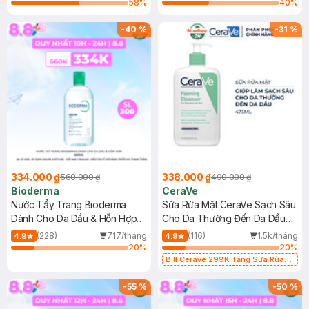
58
%
40
%
-
40
%
-
31
%
334.000 ₫
338.000 ₫
560.000 ₫
490.000 ₫
Bioderma
CeraVe
Nước Tẩy Trang Bioderma
Sữa Rửa Mặt CeraVe Sạch Sâu
Dành Cho Da Dầu & Hỗn Hợp
Cho Da Thường Đến Da Dầu
500ml
473ml
(228)
717/tháng
(116)
1.5k/tháng
4.9
4.9
20
%
20
%
Bill Cerave 299K Tặng Sữa Rửa
Mặt Cerave 30ml (SL có hạn)
-
55
%
-
50
%