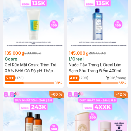
135.000 ₫
145.000 ₫
298.000 ₫
289.000 ₫
Cosrx
L'Oreal
Gel Rửa Mặt Cosrx Tràm Trà,
Nước Tẩy Trang L'Oreal Làm
0.5% BHA Có Độ pH Thấp
Sạch Sâu Trang Điểm 400ml
150ml
(173)
(298)
916/tháng
5.0
4.8
38
%
65
%
-
60
%
-
42
%