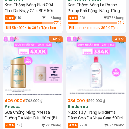
Kem Chống Nắng Skin1004
Kem Chống Nắng La Roche-
Cho Da Nhạy Cảm SPF 50+
Posay Phổ Rộng, Nâng Tông
50ml
Kiềm Dầu 50ml
(119)
1.1k/tháng
(28)
676/tháng
4.8
4.9
77
%
21
%
Bill Skin1004 từ 399k Tặng Kem
Bill La roche-posay 399K Tặng
Chống Nắng Cho Da Nhạy Cảm
Gel rửa mặt da dầu nhạy cảm 50ml
SPF 50+ 20ml (SL Có Hạn)
(SL có hạn)
-
42
%
-
40
%
406.000 ₫
334.000 ₫
702.000 ₫
560.000 ₫
Anessa
Bioderma
Sữa Chống Nắng Anessa
Nước Tẩy Trang Bioderma
Dưỡng Da Kiềm Dầu 60ml (Bản
Dành Cho Da Nhạy Cảm 500ml
Mới)
(44)
531/tháng
(228)
874/tháng
4.9
4.9