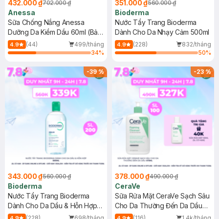
432.000 ₫
351.000 ₫
702.000 ₫
560.000 ₫
Anessa
Bioderma
Sữa Chống Nắng Anessa
Nước Tẩy Trang Bioderma
Dưỡng Da Kiềm Dầu 60ml (Bản
Dành Cho Da Nhạy Cảm 500ml
Mới)
(44)
499/tháng
(228)
832/tháng
4.9
4.9
34
%
50
%
-
39
%
-
23
%
343.000 ₫
378.000 ₫
560.000 ₫
490.000 ₫
Bioderma
CeraVe
Nước Tẩy Trang Bioderma
Sữa Rửa Mặt CeraVe Sạch Sâu
Dành Cho Da Dầu & Hỗn Hợp
Cho Da Thường Đến Da Dầu
500ml
473ml
(228)
698/tháng
(116)
1.4k/tháng
4.9
4.9