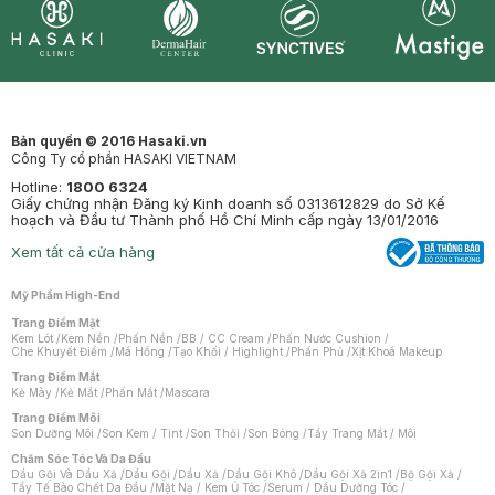
Synctives
Clinic
Dermahair
Mastige
Bản quyền © 2016 Hasaki.vn
Công Ty cổ phần HASAKI VIETNAM
Hotline:
1800 6324
Giấy chứng nhận Đăng ký Kinh doanh số 0313612829 do Sở Kế
hoạch và Đầu tư Thành phố Hồ Chí Minh cấp ngày 13/01/2016
Xem tất cả cửa hàng
Mỹ Phẩm High-End
Trang Điểm Mặt
Kem Lót
/
Kem Nền
/
Phấn Nền
/
BB / CC Cream
/
Phấn Nước Cushion
/
Che Khuyết Điểm
/
Má Hồng
/
Tạo Khối / Highlight
/
Phấn Phủ
/
Xịt Khoá Makeup
Trang Điểm Mắt
Kẻ Mày
/
Kẻ Mắt
/
Phấn Mắt
/
Mascara
Trang Điểm Môi
Son Dưỡng Môi
/
Son Kem / Tint
/
Son Thỏi
/
Son Bóng
/
Tẩy Trang Mắt / Môi
Chăm Sóc Tóc Và Da Đầu
Dầu Gội Và Dầu Xả
/
Dầu Gội
/
Dầu Xả
/
Dầu Gội Khô
/
Dầu Gội Xả 2in1
/
Bộ Gội Xả
/
Tẩy Tế Bào Chết Da Đầu
/
Mặt Nạ / Kem Ủ Tóc
/
Serum / Dầu Dưỡng Tóc
/