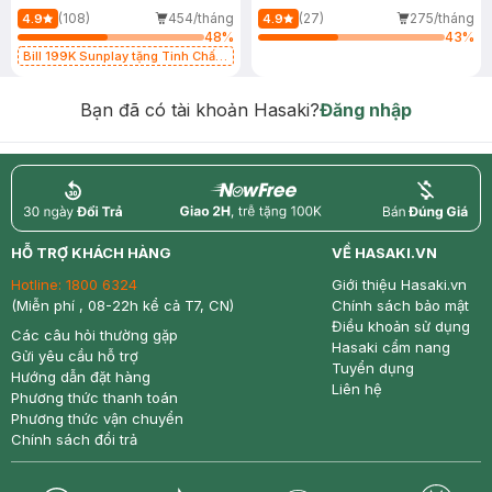
(108)
454/tháng
(27)
275/tháng
4.9
4.9
48
%
43
%
Bill 199K Sunplay tặng Tinh Chất
Chống Nắng 7g trị giá 30K (SL có
hạn)
Bạn đã có tài khoản Hasaki?
Đăng nhập
return
nowfree
price
HỖ TRỢ KHÁCH HÀNG
VỀ HASAKI.VN
Hotline:
1800 6324
Giới thiệu Hasaki.vn
(Miễn phí , 08-22h kể cả T7, CN)
Chính sách bảo mật
Điều khoản sử dụng
Các câu hỏi thường gặp
Hasaki cẩm nang
Gửi yêu cầu hỗ trợ
Tuyển dụng
Hướng dẫn đặt hàng
Liên hệ
Phương thức thanh toán
Phương thức vận chuyển
Chính sách đổi trả