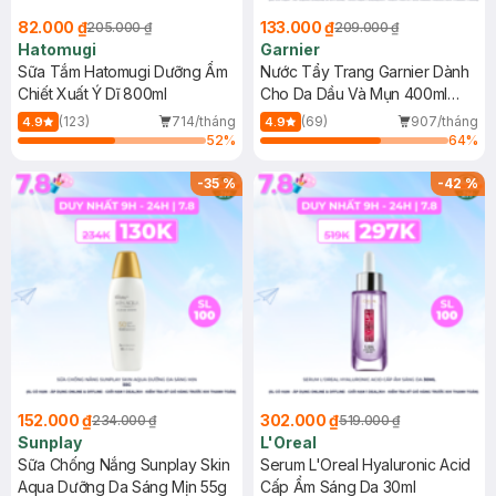
82.000 ₫
133.000 ₫
205.000 ₫
209.000 ₫
Hatomugi
Garnier
Sữa Tắm Hatomugi Dưỡng Ẩm
Nước Tẩy Trang Garnier Dành
Chiết Xuất Ý Dĩ 800ml
Cho Da Dầu Và Mụn 400ml
(Mới)
(123)
714/tháng
(69)
907/tháng
4.9
4.9
52
%
64
%
-
35
%
-
42
%
152.000 ₫
302.000 ₫
234.000 ₫
519.000 ₫
Sunplay
L'Oreal
Sữa Chống Nắng Sunplay Skin
Serum L'Oreal Hyaluronic Acid
Aqua Dưỡng Da Sáng Mịn 55g
Cấp Ẩm Sáng Da 30ml