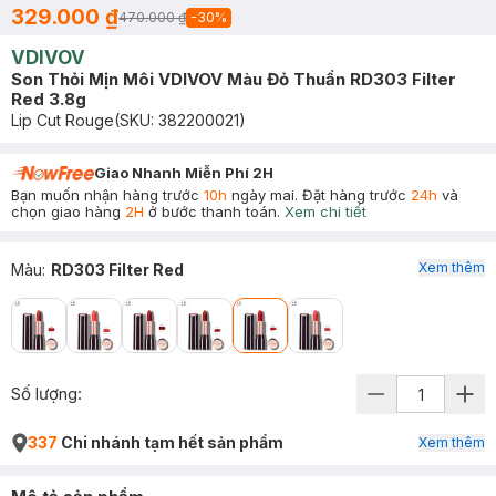
329.000 ₫
470.000 ₫
-
30
%
VDIVOV
Son Thỏi Mịn Môi VDIVOV Màu Đỏ Thuần RD303 Filter
Red 3.8g
Lip Cut Rouge
(SKU:
382200021
)
Giao Nhanh Miễn Phí 2H
Bạn muốn nhận hàng trước
10h
ngày mai. Đặt hàng trước
24h
và
chọn giao hàng
2H
ở bước thanh toán.
Xem chi tiết
Xem thêm
Màu
:
RD303 Filter Red
Số lượng:
337
Chi nhánh tạm hết sản phẩm
Xem thêm