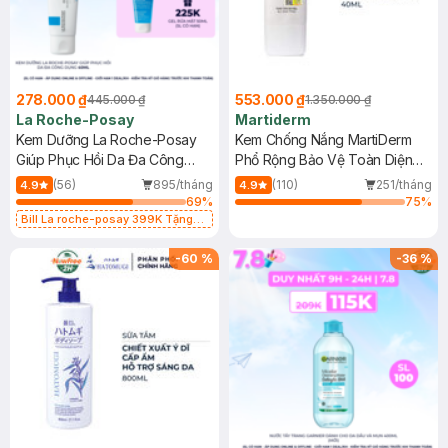
278.000 ₫
553.000 ₫
445.000 ₫
1.350.000 ₫
La Roche-Posay
Martiderm
Kem Dưỡng La Roche-Posay
Kem Chống Nắng MartiDerm
Giúp Phục Hồi Da Đa Công
Phổ Rộng Bảo Vệ Toàn Diện
Dụng 40ml
40ml
(56)
895/tháng
(110)
251/tháng
4.9
4.9
69
%
75
%
Bill La roche-posay 399K Tặng
Gel rửa mặt da dầu nhạy cảm 50ml
(SL có hạn)
-
60
%
-
36
%