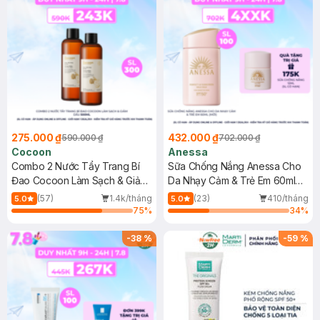
275.000 ₫
432.000 ₫
590.000 ₫
702.000 ₫
Cocoon
Anessa
Combo 2 Nước Tẩy Trang Bí
Sữa Chống Nắng Anessa Cho
Đao Cocoon Làm Sạch & Giảm
Da Nhạy Cảm & Trẻ Em 60ml
Dầu 500ml
(Mới)
(57)
1.4k/tháng
(23)
410/tháng
5.0
5.0
75
%
34
%
-
38
%
-
59
%