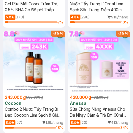
Gel Rửa Mặt Cosrx Tràm Trà,
Nước Tẩy Trang L'Oreal Làm
0.5% BHA Có Độ pH Thấp
Sạch Sâu Trang Điểm 400ml
150ml
(173)
(298)
916/tháng
5.0
4.8
7
%
10
%
-
59
%
-
39
%
243.000 ₫
428.000 ₫
590.000 ₫
702.000 ₫
Cocoon
Anessa
Combo 2 Nước Tẩy Trang Bí
Sữa Chống Nắng Anessa Cho
Đao Cocoon Làm Sạch & Giảm
Da Nhạy Cảm & Trẻ Em 60ml
Dầu 500ml
(Mới)
(57)
1.6k/tháng
(23)
413/tháng
5.0
5.0
18
%
34
%