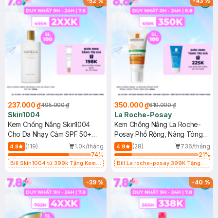
-
52
%
-
43
%
237.000 ₫
350.000 ₫
495.000 ₫
610.000 ₫
Skin1004
La Roche-Posay
Kem Chống Nắng Skin1004
Kem Chống Nắng La Roche-
Cho Da Nhạy Cảm SPF 50+
Posay Phổ Rộng, Nâng Tông
50ml
Kiềm Dầu 50ml
(119)
1.0k/tháng
(28)
736/tháng
4.8
4.9
74
%
21
%
Bill Skin1004 từ 399k Tặng Kem
Bill La roche-posay 399K Tặng
Chống Nắng Cho Da Nhạy Cảm
Gel rửa mặt da dầu nhạy cảm 50ml
SPF 50+ 20ml (SL Có Hạn)
(SL có hạn)
-
39
%
-
40
%