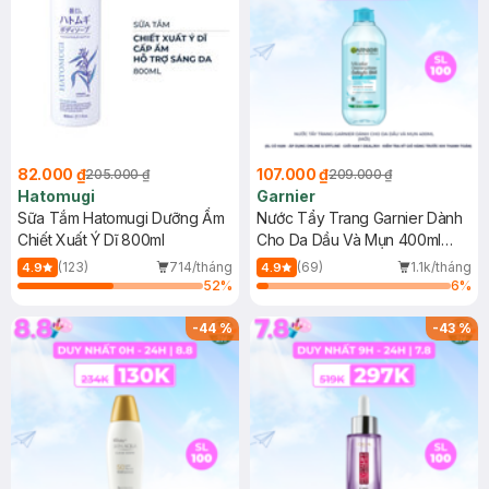
82.000 ₫
107.000 ₫
205.000 ₫
209.000 ₫
Hatomugi
Garnier
Sữa Tắm Hatomugi Dưỡng Ẩm
Nước Tẩy Trang Garnier Dành
Chiết Xuất Ý Dĩ 800ml
Cho Da Dầu Và Mụn 400ml
(Mới)
(123)
714/tháng
(69)
1.1k/tháng
4.9
4.9
52
%
6
%
-
44
%
-
43
%