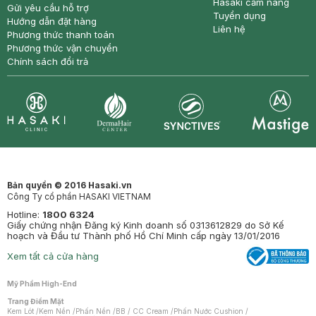
Hasaki cẩm nang
Gửi yêu cầu hỗ trợ
Tuyển dụng
Hướng dẫn đặt hàng
Liên hệ
Phương thức thanh toán
Phương thức vận chuyển
Chính sách đổi trả
Synctives
Clinic
Dermahair
Mastige
Bản quyền © 2016 Hasaki.vn
Công Ty cổ phần HASAKI VIETNAM
Hotline:
1800 6324
Giấy chứng nhận Đăng ký Kinh doanh số 0313612829 do Sở Kế
hoạch và Đầu tư Thành phố Hồ Chí Minh cấp ngày 13/01/2016
Xem tất cả cửa hàng
Mỹ Phẩm High-End
Trang Điểm Mặt
Kem Lót
/
Kem Nền
/
Phấn Nền
/
BB / CC Cream
/
Phấn Nước Cushion
/