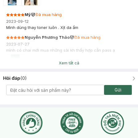
Mỹ
Đã mua hàng
2023-09-12
Mình dùng thay toner luôn . Xịt da ẩm
Nguyễn Phương Thảo
Đã mua hàng
2023-07-27
mình có chai mới mua những sài kh thấy hợp cần pass ạ
Xem tất cả
Hỏi đáp
(
0
)
Gửi