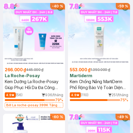
-
40
%
-
59
%
266.000 ₫
553.000 ₫
445.000 ₫
1.350.000 ₫
La Roche-Posay
Martiderm
Kem Dưỡng La Roche-Posay
Kem Chống Nắng MartiDerm
Giúp Phục Hồi Da Đa Công
Phổ Rộng Bảo Vệ Toàn Diện
Dụng 40ml
40ml
(56)
936/tháng
(110)
251/tháng
4.9
4.9
79
%
75
%
Bill La roche-posay 399K Tặng
Gel rửa mặt da dầu nhạy cảm 50ml
(SL có hạn)
-
60
%
-
49
%