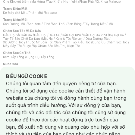
Che Khuyết Điểm
/
Má Hồng
/
Tạo Khối / Highlight
/
Phấn Phủ
/
Xịt Khoá Makeup
Trang Điểm Mắt
Kẻ Mày
/
Kẻ Mắt
/
Phấn Mắt
/
Mascara
Trang Điểm Môi
Son Dưỡng Môi
/
Son Kem / Tint
/
Son Thỏi
/
Son Bóng
/
Tẩy Trang Mắt / Môi
Chăm Sóc Tóc Và Da Đầu
Dầu Gội Và Dầu Xả
/
Dầu Gội
/
Dầu Xả
/
Dầu Gội Khô
/
Dầu Gội Xả 2in1
/
Bộ Gội Xả
/
Tẩy Tế Bào Chết Da Đầu
/
Mặt Nạ / Kem Ủ Tóc
/
Serum / Dầu Dưỡng Tóc
/
Xịt Dưỡng Tóc
/
Thuốc Nhuộm Tóc
/
Sản Phẩm Tạo Kiểu Tóc
/
Dụng Cụ Chăm Sóc Tóc
/
Máy Sấy Tóc
/
Lược
/
Bộ Chăm Sóc Tóc
/
Phụ Kiện Tóc
Chăm Sóc Cơ Thể
Kem Tẩy Lông
/
Dụng Cụ Tẩy Lông
Nước Hoa
Nước Hoa Nữ
/
Nước Hoa Nam
/
Nước Hoa Cao Cấp
/
Xịt Thơm Toàn Thân
/
Nước Hoa Vùng Kín
Notice about cookies usage
BIỂU NGỮ COOKIE
Chăm Sóc Cá Nhân
Chúng tôi quan tâm đến quyền riêng tư của bạn.
Chống Muỗi
/
Khẩu Trang
/
Máy Massage
/
Mặt Nạ Xông Hơi
/
Nước Rửa Tay
/
Sản Phẩm Chăm Sóc Khác
/
Bàn Chải Đánh Răng
/
Bàn Chải Điện
/
Chúng tôi sử dụng các cookie cần thiết để vận hành
Hỗ Trợ Trắng Răng
/
Kem Đánh Răng
/
Máy Tăm Nước
/
Nước Súc Miệng
/
Tăm / Chỉ Nha Khoa
/
Xịt Thơm Miệng
/
Dung Dịch Vệ Sinh
/
Dưỡng Vùng Kín
/
website của chúng tôi và đồng hành cùng bạn trong
Khăn Ướt Vệ Sinh Vùng Kín
/
Băng Vệ Sinh
/
Tampon
/
Bọt Cạo Râu
/
Dao Cạo Râu
/
Máy Cạo Râu
suốt quá trình điều hướng. Với sự đồng ý của bạn,
Vấn Đề Về Da
chúng tôi và các đối tác của chúng tôi cũng sử dụng
Da Dầu / Lỗ Chân Lông To
/
Da Khô / Mất Nước
/
Da Lão Hóa
/
Da Mụn
/
Da Nhạy Cảm / Kích Ứng
/
Da Xỉn Màu
/
Thâm / Nám / Tàn Nhang
/
cookie để theo dõi các hoạt động trực tuyến của
Quầng Thâm & Bọng Mắt
/
Sẹo
/
Viêm Da Cơ Địa
bạn, đề xuất nội dung và quảng cáo phù hợp với sở
Dụng Cụ / Phụ Kiện Chăm Sóc Da
Chat i
Bông Tẩy Trang
/
Khăn Lau Mặt Khô
/
Dụng Cụ / Máy Rửa Mặt
/
Máy Chăm Sóc Da
/
thích và ưu tiên của bạn cũng như các chức năng
Dụng Cụ Chăm Sóc Khác