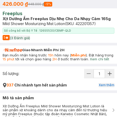
426.000 ₫
448.000 ₫
-
5
%
Freeplus
Xịt Dưỡng Ẩm Freeplus Dịu Nhẹ Cho Da Nhạy Cảm 165g
Mild Shower Moisturizing Mist Lotion
(SKU:
422201357
)
Số công bố với Bộ Y Tế : 126551/20/CBMP-QLD
5
(
3
Đánh giá)
Start Icon
Giao Nhanh Miễn Phí 2H
Bạn muốn nhận hàng trước
15h
hôm nay (
Miễn phí
). Đặt hàng trong
15 phút
tới và chọn giao hàng
2H
ở bước thanh toán.
Xem chi tiết
Số lượng:
337
Chi nhánh tạm hết sản phẩm
Xem thêm
Mô tả sản phẩm
Xịt Dưỡng Ẩm Freeplus Mild Shower Moisturizing Mist Lotion là
sản phẩm xịt khoáng dành cho da nhạy cảm đến từ thương hiệu
mỹ phẩm Freeplus (thuộc tập đoàn Kanebo Cosmetic Nhật Bản),