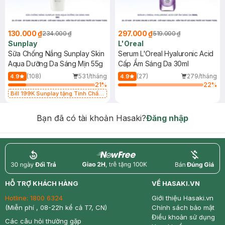
130.000 ₫
297.000 ₫
234.000 ₫
519.000 ₫
Sunplay
L'Oreal
Sữa Chống Nắng Sunplay Skin
Serum L'Oreal Hyaluronic Acid
Aqua Dưỡng Da Sáng Mịn 55g
Cấp Ẩm Sáng Da 30ml
(108)
531/tháng
(27)
279/tháng
4.9
4.9
21
%
22
%
Bill 199K Sunplay tặng Tinh Chất
Chống Nắng 7g trị giá 30K (SL có
hạn)
Bạn đã có tài khoản Hasaki?
Đăng nhập
return
nowfree
price
HỖ TRỢ KHÁCH HÀNG
VỀ HASAKI.VN
Hotline:
1800 6324
Giới thiệu Hasaki.vn
(Miễn phí , 08-22h kể cả T7, CN)
Chính sách bảo mật
Điều khoản sử dụng
Các câu hỏi thường gặp