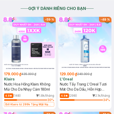
GỢI Ý DÀNH RIÊNG CHO BẠN
-
59
%
-
48
%
179.000 ₫
129.000 ₫
435.000 ₫
249.000 ₫
Klairs
L'Oreal
Nước Hoa Hồng Klairs Không
Nước Tẩy Trang L'Oreal Tươi
Mùi Cho Da Nhạy Cảm 180ml
Mát Cho Da Dầu, Hỗn Hợp
400ml
(148)
1.8k/tháng
(298)
2.1k/tháng
4.8
4.8
30
%
34
%
Bill Klairs từ 299k Tặng Mặt Nạ
Làm Dịu Da & Kiểm Soát Dầu Nhờn
25ml (SL Có Hạn)