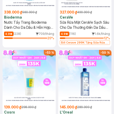
338.000 ₫
327.000 ₫
560.000 ₫
490.000 ₫
Bioderma
CeraVe
Nước Tẩy Trang Bioderma
Sữa Rửa Mặt CeraVe Sạch Sâu
Dành Cho Da Dầu & Hỗn Hợp
Cho Da Thường Đến Da Dầu
500ml
473ml
(228)
709/tháng
(116)
1.6k/tháng
4.9
4.9
20
%
12
%
Bill Cerave 299K Tặng Sữa Rửa
Mặt Cerave 30ml (SL có hạn)
-
53
%
-
50
%
139.000 ₫
145.000 ₫
298.000 ₫
289.000 ₫
Cosrx
L'Oreal