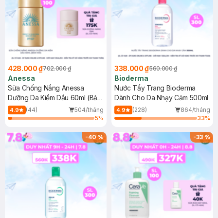
428.000 ₫
338.000 ₫
702.000 ₫
560.000 ₫
Anessa
Bioderma
Sữa Chống Nắng Anessa
Nước Tẩy Trang Bioderma
Dưỡng Da Kiềm Dầu 60ml (Bản
Dành Cho Da Nhạy Cảm 500ml
Mới)
(44)
504/tháng
(228)
864/tháng
4.9
4.9
5
%
33
%
-
40
%
-
33
%