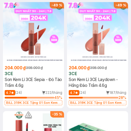
hạn)
-
49
%
-
49
%
204.000 ₫
204.000 ₫
398.000 ₫
398.000 ₫
3CE
3CE
Son Kem Lì 3CE Sepia - Đỏ Táo
Son Kem Lì 3CE Laydown -
Trầm 4.6g
Hồng Đào Trầm 4.6g
(24)
222/tháng
(24)
187/tháng
4.7
4.7
45
%
28
%
BILL 319K 3CE Tặng 01 Son Kem
BILL 319K 3CE Tặng 01 Son Kem
Lì 3CE Nhung Mịn Màu 03 Daffodil
Lì 3CE Nhung Mịn Màu 03 Daffodil
1.5g (SL có hạn)
1.5g (SL có hạn)
-
35
%