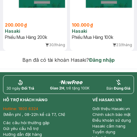
200.000 ₫
100.000 ₫
Hasaki
Hasaki
Phiếu Mua Hàng 200k
Phiếu Mua Hàng 100k
30/tháng
23/tháng
Bạn đã có tài khoản Hasaki?
Đăng nhập
return
nowfree
price
HỖ TRỢ KHÁCH HÀNG
VỀ HASAKI.VN
Hotline:
1800 6324
Giới thiệu Hasaki.vn
(Miễn phí , 08-22h kể cả T7, CN)
Chính sách bảo mật
Điều khoản sử dụng
Các câu hỏi thường gặp
Hasaki cẩm nang
Gửi yêu cầu hỗ trợ
Tuyển dụng
Hướng dẫn đặt hàng