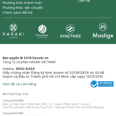
Liên hệ
Phương thức thanh toán
Phương thức vận chuyển
Chính sách đổi trả
Synctives
Clinic
Dermahair
Mastige
Bản quyền © 2016 Hasaki.vn
Công Ty cổ phần HASAKI VIETNAM
Hotline:
1800 6324
Giấy chứng nhận Đăng ký Kinh doanh số 0313612829 do Sở Kế
hoạch và Đầu tư Thành phố Hồ Chí Minh cấp ngày 13/01/2016
Xem tất cả cửa hàng
Mỹ Phẩm High-End
Trang Điểm Mặt
Kem Lót
/
Kem Nền
/
Phấn Nền
/
BB / CC Cream
/
Phấn Nước Cushion
/
Che Khuyết Điểm
/
Má Hồng
/
Tạo Khối / Highlight
/
Phấn Phủ
/
Xịt Khoá Makeup
Trang Điểm Mắt