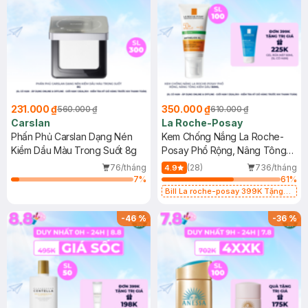
231.000 ₫
350.000 ₫
560.000 ₫
610.000 ₫
Carslan
La Roche-Posay
Phấn Phủ Carslan Dạng Nén
Kem Chống Nắng La Roche-
Kiềm Dầu Màu Trong Suốt 8g
Posay Phổ Rộng, Nâng Tông
Kiềm Dầu 50ml
76/tháng
(28)
736/tháng
4.9
7
%
61
%
Bill La roche-posay 399K Tặng
Gel rửa mặt da dầu nhạy cảm 50ml
(SL có hạn)
-
46
%
-
36
%