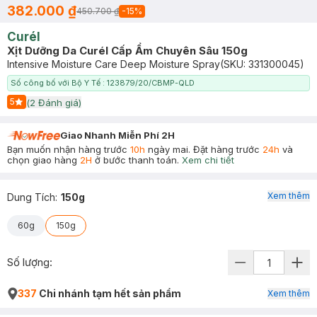
382.000 ₫
450.700 ₫
-
15
%
Curél
Xịt Dưỡng Da Curél Cấp Ẩm Chuyên Sâu 150g
Intensive Moisture Care Deep Moisture Spray
(SKU:
331300045
)
Số công bố với Bộ Y Tế : 123879/20/CBMP-QLD
5
(
2
Đánh giá)
Start Icon
Giao Nhanh Miễn Phí 2H
Bạn muốn nhận hàng trước
10h
ngày mai. Đặt hàng trước
24h
và
chọn giao hàng
2H
ở bước thanh toán.
Xem chi tiết
Xem thêm
Dung Tích
:
150g
60g
150g
Số lượng:
337
Chi nhánh tạm hết sản phẩm
Xem thêm