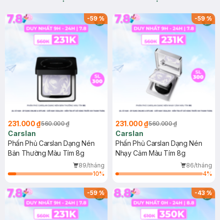
-
59
%
-
59
%
231.000 ₫
231.000 ₫
560.000 ₫
560.000 ₫
Carslan
Carslan
Phấn Phủ Carslan Dạng Nén
Phấn Phủ Carslan Dạng Nén
Bản Thường Màu Tím 8g
Nhạy Cảm Màu Tím 8g
89/tháng
86/tháng
10
%
4
%
-
59
%
-
43
%