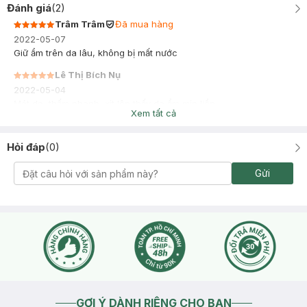
Đánh giá
(
2
)
Trâm Trâm
Đã mua hàng
2022-05-07
Giữ ẩm trên da lâu, không bị mất nước
Lê Thị Bích Nụ
2022-05-04
Mát da, thấm nhanh, xịt lên thấy da ẩm mịn liền.
Xem tất cả
Hỏi đáp
(
0
)
Gửi
GỢI Ý DÀNH RIÊNG CHO BẠN