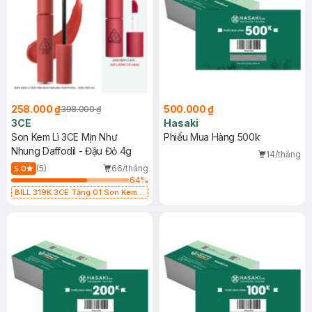
258.000 ₫
500.000 ₫
398.000 ₫
3CE
Hasaki
Son Kem Lì 3CE Mịn Như
Phiếu Mua Hàng 500k
Nhung Daffodil - Đậu Đỏ 4g
14/tháng
(5)
66/tháng
5.0
64
%
BILL 319K 3CE Tặng 01 Son Kem
Lì 3CE Nhung Mịn Màu 03 Daffodil
1.5g (SL có hạn)