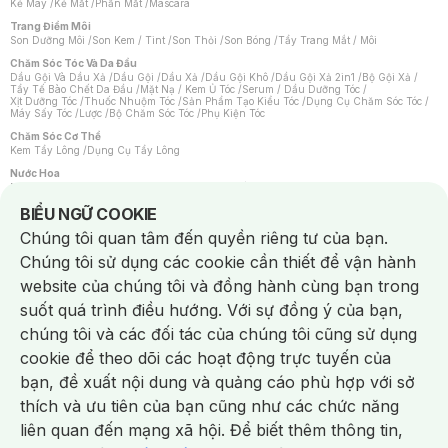
Kẻ Mày
/
Kẻ Mắt
/
Phấn Mắt
/
Mascara
Trang Điểm Môi
Son Dưỡng Môi
/
Son Kem / Tint
/
Son Thỏi
/
Son Bóng
/
Tẩy Trang Mắt / Môi
Chăm Sóc Tóc Và Da Đầu
Dầu Gội Và Dầu Xả
/
Dầu Gội
/
Dầu Xả
/
Dầu Gội Khô
/
Dầu Gội Xả 2in1
/
Bộ Gội Xả
/
Tẩy Tế Bào Chết Da Đầu
/
Mặt Nạ / Kem Ủ Tóc
/
Serum / Dầu Dưỡng Tóc
/
Xịt Dưỡng Tóc
/
Thuốc Nhuộm Tóc
/
Sản Phẩm Tạo Kiểu Tóc
/
Dụng Cụ Chăm Sóc Tóc
/
Máy Sấy Tóc
/
Lược
/
Bộ Chăm Sóc Tóc
/
Phụ Kiện Tóc
Chăm Sóc Cơ Thể
Kem Tẩy Lông
/
Dụng Cụ Tẩy Lông
Nước Hoa
Nước Hoa Nữ
/
Nước Hoa Nam
/
Nước Hoa Cao Cấp
/
Xịt Thơm Toàn Thân
/
Nước Hoa Vùng Kín
Notice about cookies usage
BIỂU NGỮ COOKIE
Chăm Sóc Cá Nhân
Chúng tôi quan tâm đến quyền riêng tư của bạn.
Chống Muỗi
/
Khẩu Trang
/
Máy Massage
/
Mặt Nạ Xông Hơi
/
Nước Rửa Tay
/
Sản Phẩm Chăm Sóc Khác
/
Bàn Chải Đánh Răng
/
Bàn Chải Điện
/
Chúng tôi sử dụng các cookie cần thiết để vận hành
Hỗ Trợ Trắng Răng
/
Kem Đánh Răng
/
Máy Tăm Nước
/
Nước Súc Miệng
/
Tăm / Chỉ Nha Khoa
/
Xịt Thơm Miệng
/
Dung Dịch Vệ Sinh
/
Dưỡng Vùng Kín
/
website của chúng tôi và đồng hành cùng bạn trong
Khăn Ướt Vệ Sinh Vùng Kín
/
Băng Vệ Sinh
/
Tampon
/
Bọt Cạo Râu
/
Dao Cạo Râu
/
Máy Cạo Râu
suốt quá trình điều hướng. Với sự đồng ý của bạn,
Vấn Đề Về Da
chúng tôi và các đối tác của chúng tôi cũng sử dụng
Da Dầu / Lỗ Chân Lông To
/
Da Khô / Mất Nước
/
Da Lão Hóa
/
Da Mụn
/
Da Nhạy Cảm / Kích Ứng
/
Da Xỉn Màu
/
Thâm / Nám / Tàn Nhang
/
cookie để theo dõi các hoạt động trực tuyến của
Quầng Thâm & Bọng Mắt
/
Sẹo
/
Viêm Da Cơ Địa
bạn, đề xuất nội dung và quảng cáo phù hợp với sở
Dụng Cụ / Phụ Kiện Chăm Sóc Da
Chat i
Bông Tẩy Trang
/
Khăn Lau Mặt Khô
/
Dụng Cụ / Máy Rửa Mặt
/
Máy Chăm Sóc Da
/
thích và ưu tiên của bạn cũng như các chức năng
Dụng Cụ Chăm Sóc Khác
liên quan đến mạng xã hội. Để biết thêm thông tin,