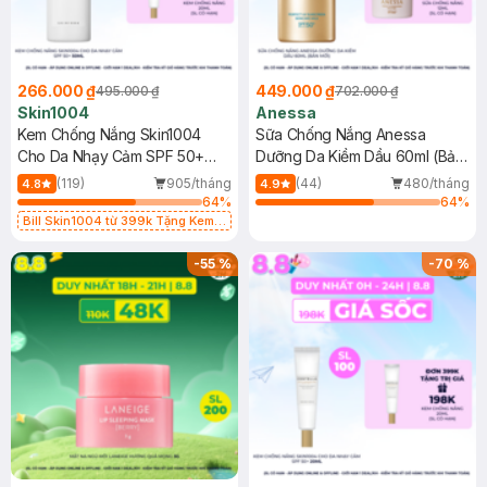
266.000 ₫
449.000 ₫
495.000 ₫
702.000 ₫
Skin1004
Anessa
Kem Chống Nắng Skin1004
Sữa Chống Nắng Anessa
Cho Da Nhạy Cảm SPF 50+
Dưỡng Da Kiềm Dầu 60ml (Bản
50ml
Mới)
(119)
905/tháng
(44)
480/tháng
4.8
4.9
64
%
64
%
Bill Skin1004 từ 399k Tặng Kem
Chống Nắng Cho Da Nhạy Cảm
SPF 50+ 20ml (SL Có Hạn)
-
55
%
-
70
%