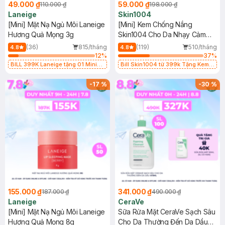
49.000 ₫
59.000 ₫
110.000 ₫
198.000 ₫
Laneige
Skin1004
[Mini] Mặt Nạ Ngủ Môi Laneige
[Mini] Kem Chống Nắng
Hương Quả Mọng 3g
Skin1004 Cho Da Nhạy Cảm
SPF 50+ 20ml
(36)
815/tháng
(119)
510/tháng
4.8
4.8
12
%
37
%
BILL 399K Laneige tặng 01 Mini
Bill Skin1004 từ 399k Tặng Kem
Mặt Nạ Ngủ Laneige Cung Cấp
Chống Nắng Cho Da Nhạy Cảm
Nước 15ml (SL có hạn)
SPF 50+ 20ml (SL Có Hạn)
-
17
%
-
30
%
155.000 ₫
341.000 ₫
187.000 ₫
490.000 ₫
Laneige
CeraVe
[Mini] Mặt Nạ Ngủ Môi Laneige
Sữa Rửa Mặt CeraVe Sạch Sâu
Hương Quả Mọng 8g
Cho Da Thường Đến Da Dầu