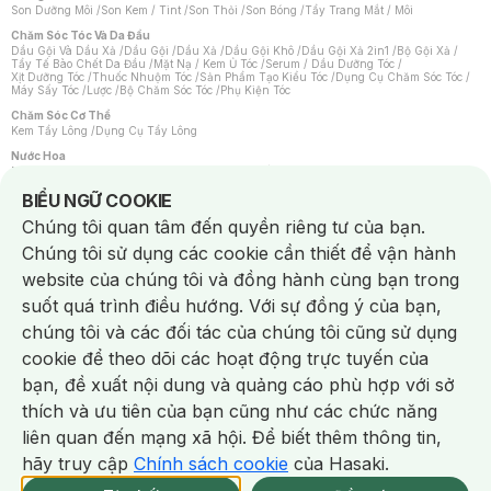
Son Dưỡng Môi
/
Son Kem / Tint
/
Son Thỏi
/
Son Bóng
/
Tẩy Trang Mắt / Môi
Chăm Sóc Tóc Và Da Đầu
Dầu Gội Và Dầu Xả
/
Dầu Gội
/
Dầu Xả
/
Dầu Gội Khô
/
Dầu Gội Xả 2in1
/
Bộ Gội Xả
/
Tẩy Tế Bào Chết Da Đầu
/
Mặt Nạ / Kem Ủ Tóc
/
Serum / Dầu Dưỡng Tóc
/
Xịt Dưỡng Tóc
/
Thuốc Nhuộm Tóc
/
Sản Phẩm Tạo Kiểu Tóc
/
Dụng Cụ Chăm Sóc Tóc
/
Máy Sấy Tóc
/
Lược
/
Bộ Chăm Sóc Tóc
/
Phụ Kiện Tóc
Chăm Sóc Cơ Thể
Kem Tẩy Lông
/
Dụng Cụ Tẩy Lông
Nước Hoa
Nước Hoa Nữ
/
Nước Hoa Nam
/
Nước Hoa Cao Cấp
/
Xịt Thơm Toàn Thân
/
Nước Hoa Vùng Kín
Notice about cookies usage
BIỂU NGỮ COOKIE
Chăm Sóc Cá Nhân
Chúng tôi quan tâm đến quyền riêng tư của bạn.
Chống Muỗi
/
Khẩu Trang
/
Máy Massage
/
Mặt Nạ Xông Hơi
/
Nước Rửa Tay
/
Sản Phẩm Chăm Sóc Khác
/
Bàn Chải Đánh Răng
/
Bàn Chải Điện
/
Chúng tôi sử dụng các cookie cần thiết để vận hành
Hỗ Trợ Trắng Răng
/
Kem Đánh Răng
/
Máy Tăm Nước
/
Nước Súc Miệng
/
Tăm / Chỉ Nha Khoa
/
Xịt Thơm Miệng
/
Dung Dịch Vệ Sinh
/
Dưỡng Vùng Kín
/
website của chúng tôi và đồng hành cùng bạn trong
Khăn Ướt Vệ Sinh Vùng Kín
/
Băng Vệ Sinh
/
Tampon
/
Bọt Cạo Râu
/
Dao Cạo Râu
/
Máy Cạo Râu
suốt quá trình điều hướng. Với sự đồng ý của bạn,
Vấn Đề Về Da
chúng tôi và các đối tác của chúng tôi cũng sử dụng
Da Dầu / Lỗ Chân Lông To
/
Da Khô / Mất Nước
/
Da Lão Hóa
/
Da Mụn
/
Da Nhạy Cảm / Kích Ứng
/
Da Xỉn Màu
/
Thâm / Nám / Tàn Nhang
/
cookie để theo dõi các hoạt động trực tuyến của
Quầng Thâm & Bọng Mắt
/
Sẹo
/
Viêm Da Cơ Địa
bạn, đề xuất nội dung và quảng cáo phù hợp với sở
Dụng Cụ / Phụ Kiện Chăm Sóc Da
Chat i
Bông Tẩy Trang
/
Khăn Lau Mặt Khô
/
Dụng Cụ / Máy Rửa Mặt
/
Máy Chăm Sóc Da
/
thích và ưu tiên của bạn cũng như các chức năng
Dụng Cụ Chăm Sóc Khác
liên quan đến mạng xã hội. Để biết thêm thông tin,
hãy truy cập
Chính sách cookie
của Hasaki.