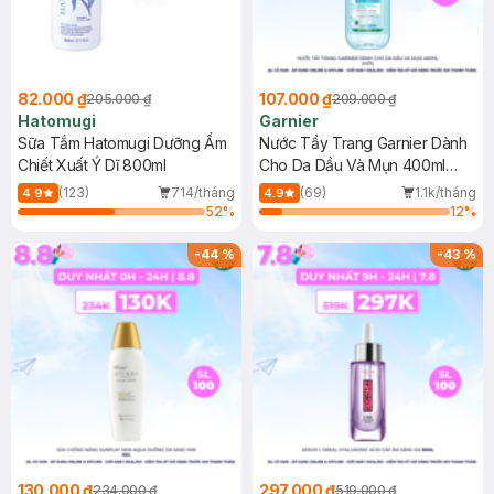
82.000 ₫
107.000 ₫
205.000 ₫
209.000 ₫
Hatomugi
Garnier
Sữa Tắm Hatomugi Dưỡng Ẩm
Nước Tẩy Trang Garnier Dành
Chiết Xuất Ý Dĩ 800ml
Cho Da Dầu Và Mụn 400ml
(Mới)
(123)
714/tháng
(69)
1.1k/tháng
4.9
4.9
52
%
12
%
-
44
%
-
43
%
130.000 ₫
297.000 ₫
234.000 ₫
519.000 ₫