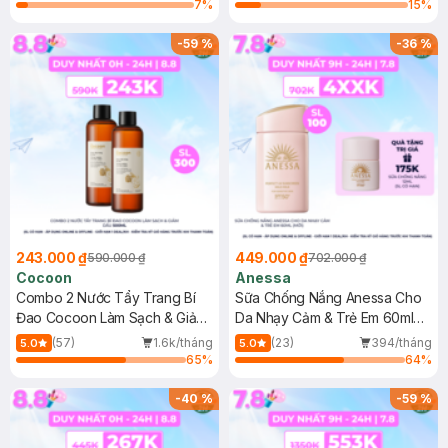
7
%
15
%
-
59
%
-
36
%
243.000 ₫
449.000 ₫
590.000 ₫
702.000 ₫
Cocoon
Anessa
Combo 2 Nước Tẩy Trang Bí
Sữa Chống Nắng Anessa Cho
Đao Cocoon Làm Sạch & Giảm
Da Nhạy Cảm & Trẻ Em 60ml
Dầu 500ml
(Mới)
(57)
1.6k/tháng
(23)
394/tháng
5.0
5.0
65
%
64
%
-
40
%
-
59
%