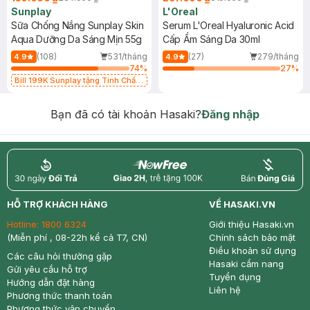
Sunplay
L'Oreal
Sữa Chống Nắng Sunplay Skin
Serum L'Oreal Hyaluronic Acid
Aqua Dưỡng Da Sáng Mịn 55g
Cấp Ẩm Sáng Da 30ml
(108)
531/tháng
(27)
279/tháng
4.9
4.9
74
%
27
%
Bill 199K Sunplay tặng Tinh Chất
Chống Nắng 7g trị giá 30K (SL có
hạn)
Bạn đã có tài khoản Hasaki?
Đăng nhập
return
nowfree
price
HỖ TRỢ KHÁCH HÀNG
VỀ HASAKI.VN
Hotline:
1800 6324
Giới thiệu Hasaki.vn
(Miễn phí , 08-22h kể cả T7, CN)
Chính sách bảo mật
Điều khoản sử dụng
Các câu hỏi thường gặp
Hasaki cẩm nang
Gửi yêu cầu hỗ trợ
Tuyển dụng
Hướng dẫn đặt hàng
Liên hệ
Phương thức thanh toán
Phương thức vận chuyển