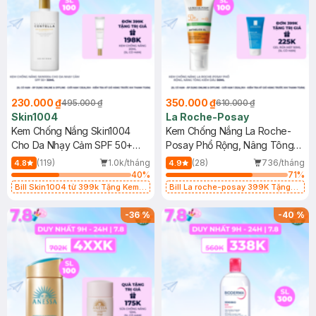
230.000 ₫
350.000 ₫
495.000 ₫
610.000 ₫
Skin1004
La Roche-Posay
Kem Chống Nắng Skin1004
Kem Chống Nắng La Roche-
Cho Da Nhạy Cảm SPF 50+
Posay Phổ Rộng, Nâng Tông
50ml
Kiềm Dầu 50ml
(119)
1.0k/tháng
(28)
736/tháng
4.8
4.9
40
%
71
%
Bill Skin1004 từ 399k Tặng Kem
Bill La roche-posay 399K Tặng
Chống Nắng Cho Da Nhạy Cảm
Gel rửa mặt da dầu nhạy cảm 50ml
SPF 50+ 20ml (SL Có Hạn)
(SL có hạn)
-
36
%
-
40
%