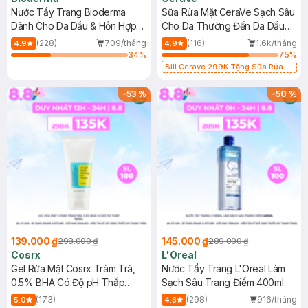
Nước Tẩy Trang Bioderma
Sữa Rửa Mặt CeraVe Sạch Sâu
Dành Cho Da Dầu & Hỗn Hợp
Cho Da Thường Đến Da Dầu
500ml
473ml
(228)
709/tháng
(116)
1.6k/tháng
4.9
4.9
34
%
75
%
Bill Cerave 299K Tặng Sữa Rửa
Mặt Cerave 30ml (SL có hạn)
-
53
%
-
50
%
139.000 ₫
145.000 ₫
298.000 ₫
289.000 ₫
Cosrx
L'Oreal
Gel Rửa Mặt Cosrx Tràm Trà,
Nước Tẩy Trang L'Oreal Làm
0.5% BHA Có Độ pH Thấp
Sạch Sâu Trang Điểm 400ml
150ml
(173)
(298)
916/tháng
5.0
4.8