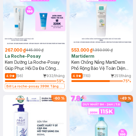
267.000 ₫
553.000 ₫
445.000 ₫
1.350.000 ₫
La Roche-Posay
Martiderm
Kem Dưỡng La Roche-Posay
Kem Chống Nắng MartiDerm
Giúp Phục Hồi Da Đa Công
Phổ Rộng Bảo Vệ Toàn Diện
Dụng 40ml
40ml
(56)
932/tháng
(110)
251/tháng
4.9
4.9
59
%
75
%
Bill La roche-posay 399K Tặng
Gel rửa mặt da dầu nhạy cảm 50ml
(SL có hạn)
-
60
%
-
49
%