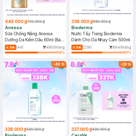
449.000 ₫
338.000 ₫
702.000 ₫
560.000 ₫
Anessa
Bioderma
Sữa Chống Nắng Anessa
Nước Tẩy Trang Bioderma
Dưỡng Da Kiềm Dầu 60ml (Bản
Dành Cho Da Nhạy Cảm 500ml
Mới)
(44)
480/tháng
(228)
864/tháng
4.9
4.9
64
%
60
%
-
40
%
-
33
%
338.000 ₫
327.000 ₫
560.000 ₫
490.000 ₫
Bioderma
CeraVe