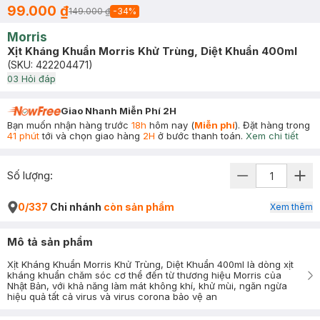
99.000 ₫
149.000 ₫
-
34
%
Morris
Xịt Kháng Khuẩn Morris Khử Trùng, Diệt Khuẩn 400ml
(SKU:
422204471
)
0
3
Hỏi đáp
Giao Nhanh Miễn Phí 2H
Bạn muốn nhận hàng trước
18h
hôm nay (
Miễn phí
). Đặt hàng trong
41 phút
tới và chọn giao hàng
2H
ở bước thanh toán.
Xem chi tiết
Số lượng:
0/337
Chi nhánh
còn sản phẩm
Xem thêm
Mô tả sản phẩm
Xịt Kháng Khuẩn Morris Khử Trùng, Diệt Khuẩn 400ml là dòng xịt
kháng khuẩn chăm sóc cơ thể đến từ thương hiệu Morris của
Nhật Bản, với khả năng làm mát không khí, khử mùi, ngăn ngừa
hiệu quả tất cả virus và virus corona bảo vệ an