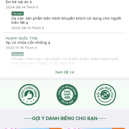
Em bé xài dc k
2024-08-14
Thích
0
Hasaki
Dạ các sản phẩm bên mình khuyến khích sử dụng cho người
trên 18t ạ
2024-08-14
Thích
0
Huỳnh Quốc Thái
Sp có chứa cồn không ạ
2022-01-18
Thích
0
Hasaki
Hasaki chào bạn, sản phẩm có thành phần: Natri hypoclorit,
axit clohydric loãng, nước bạn nhé!
2022-01-18
Thích
0
Xem tất cả
Hasaki
Hasaki chào bạn, sản phẩm có thành phần: Natri hypoclorit,
axit clohydric loãng, nước bạn nhé! !
2022-01-18
Thích
0
GỢI Ý DÀNH RIÊNG CHO BẠN