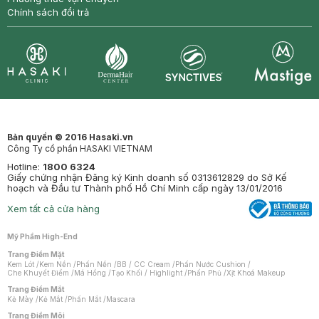
Chính sách đổi trả
Synctives
Clinic
Dermahair
Mastige
Bản quyền © 2016 Hasaki.vn
Công Ty cổ phần HASAKI VIETNAM
Hotline:
1800 6324
Giấy chứng nhận Đăng ký Kinh doanh số 0313612829 do Sở Kế
hoạch và Đầu tư Thành phố Hồ Chí Minh cấp ngày 13/01/2016
Xem tất cả cửa hàng
Mỹ Phẩm High-End
Trang Điểm Mặt
Kem Lót
/
Kem Nền
/
Phấn Nền
/
BB / CC Cream
/
Phấn Nước Cushion
/
Che Khuyết Điểm
/
Má Hồng
/
Tạo Khối / Highlight
/
Phấn Phủ
/
Xịt Khoá Makeup
Trang Điểm Mắt
Kẻ Mày
/
Kẻ Mắt
/
Phấn Mắt
/
Mascara
Trang Điểm Môi