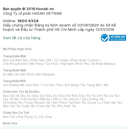
Bản quyền © 2016 Hasaki.vn
Công Ty cổ phần HASAKI VIETNAM
Hotline:
1800 6324
Giấy chứng nhận Đăng ký Kinh doanh số 0313612829 do Sở Kế
hoạch và Đầu tư Thành phố Hồ Chí Minh cấp ngày 13/01/2016
Xem tất cả cửa hàng
Mỹ Phẩm High-End
Trang Điểm Mặt
Kem Lót
/
Kem Nền
/
Phấn Nền
/
BB / CC Cream
/
Phấn Nước Cushion
/
Che Khuyết Điểm
/
Má Hồng
/
Tạo Khối / Highlight
/
Phấn Phủ
/
Xịt Khoá Makeup
Trang Điểm Mắt
Kẻ Mày
/
Kẻ Mắt
/
Phấn Mắt
/
Mascara
Trang Điểm Môi
Son Dưỡng Môi
/
Son Kem / Tint
/
Son Thỏi
/
Son Bóng
/
Tẩy Trang Mắt / Môi
Chăm Sóc Tóc Và Da Đầu
Dầu Gội Và Dầu Xả
/
Dầu Gội
/
Dầu Xả
/
Dầu Gội Khô
/
Dầu Gội Xả 2in1
/
Bộ Gội Xả
/
Tẩy Tế Bào Chết Da Đầu
/
Mặt Nạ / Kem Ủ Tóc
/
Serum / Dầu Dưỡng Tóc
/
Xịt Dưỡng Tóc
/
Thuốc Nhuộm Tóc
/
Sản Phẩm Tạo Kiểu Tóc
/
Dụng Cụ Chăm Sóc Tóc
/
Máy Sấy Tóc
/
Lược
/
Bộ Chăm Sóc Tóc
/
Phụ Kiện Tóc
Chăm Sóc Cơ Thể
Kem Tẩy Lông
/
Dụng Cụ Tẩy Lông
Nước Hoa
Nước Hoa Nữ
/
Nước Hoa Nam
/
Nước Hoa Cao Cấp
/
Xịt Thơm Toàn Thân
/