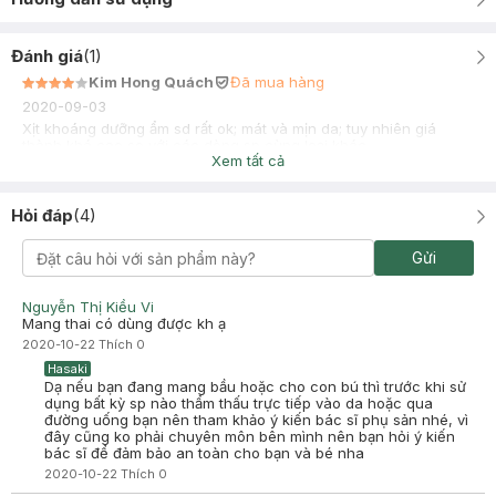
Đánh giá
(
1
)
Kim Hong Quách
Đã mua hàng
2020-09-03
Xịt khoáng dưỡng ẩm sd rất ok; mát và mịn da; tuy nhiên giá
thành khá cao so với các dòng sp cùng loại khác
Xem tất cả
Hỏi đáp
(
4
)
Gửi
Nguyễn Thị Kiều Vi
Mang thai có dùng được kh ạ
2020-10-22
Thích
0
Hasaki
Dạ nếu bạn đang mang bầu hoặc cho con bú thì trước khi sử
dụng bất kỳ sp nào thẩm thấu trực tiếp vào da hoặc qua
đường uống bạn nên tham khảo ý kiến bác sĩ phụ sản nhé, vì
đây cũng ko phải chuyên môn bên mình nên bạn hỏi ý kiến
bác sĩ để đảm bảo an toàn cho bạn và bé nha
2020-10-22
Thích
0