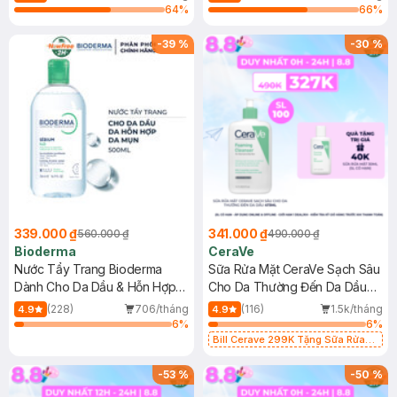
64
%
66
%
-
39
%
-
30
%
339.000 ₫
341.000 ₫
560.000 ₫
490.000 ₫
Bioderma
CeraVe
Nước Tẩy Trang Bioderma
Sữa Rửa Mặt CeraVe Sạch Sâu
Dành Cho Da Dầu & Hỗn Hợp
Cho Da Thường Đến Da Dầu
500ml
473ml
(228)
706/tháng
(116)
1.5k/tháng
4.9
4.9
6
%
6
%
Bill Cerave 299K Tặng Sữa Rửa
Mặt Cerave 30ml (SL có hạn)
-
53
%
-
50
%