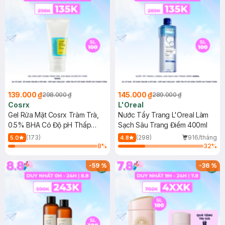
139.000 ₫
145.000 ₫
298.000 ₫
289.000 ₫
Cosrx
L'Oreal
Gel Rửa Mặt Cosrx Tràm Trà,
Nước Tẩy Trang L'Oreal Làm
0.5% BHA Có Độ pH Thấp
Sạch Sâu Trang Điểm 400ml
150ml
(173)
(298)
916/tháng
5.0
4.8
8
%
32
%
-
59
%
-
36
%