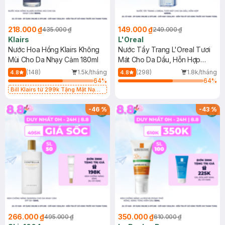
218.000 ₫
149.000 ₫
435.000 ₫
249.000 ₫
Klairs
L'Oreal
Nước Hoa Hồng Klairs Không
Nước Tẩy Trang L'Oreal Tươi
Mùi Cho Da Nhạy Cảm 180ml
Mát Cho Da Dầu, Hỗn Hợp
400ml
(148)
1.5k/tháng
(298)
1.8k/tháng
4.8
4.8
64
%
64
%
Bill Klairs từ 299k Tặng Mặt Nạ
Làm Dịu Da & Kiểm Soát Dầu Nhờn
25ml (SL Có Hạn)
-
46
%
-
43
%
266.000 ₫
350.000 ₫
495.000 ₫
610.000 ₫