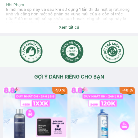
Nhi Phạm
E mới mua sp này và sau khi sử dụng 1 lần thì da mặt bị rát,nóng
khô và căng hơn,một số phần da vùng mũi của e còn bị tróc
nữa.E đã mua một số sp khác của hasaki nhg chỉ có sp này là
thất vọng nhất nên e mong cty xem lại sp ạ.E xin cám ơn
Xem tất cả
2020-03-08
Thích
0
Hasaki
Hasaki xin chào , để tiện hỗ trợ hơn cho bạn , bạn nhấn nút
phần "chat với chúng tôi" nhé !
2020-03-09
Thích
0
GỢI Ý DÀNH RIÊNG CHO BẠN
-
50
%
-
40
%