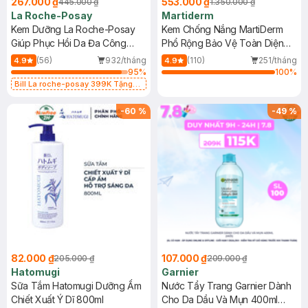
267.000 ₫
553.000 ₫
445.000 ₫
1.350.000 ₫
La Roche-Posay
Martiderm
Kem Dưỡng La Roche-Posay
Kem Chống Nắng MartiDerm
Giúp Phục Hồi Da Đa Công
Phổ Rộng Bảo Vệ Toàn Diện
Dụng 40ml
40ml
(56)
932/tháng
(110)
251/tháng
4.9
4.9
95
%
100
%
Bill La roche-posay 399K Tặng
Gel rửa mặt da dầu nhạy cảm 50ml
(SL có hạn)
-
60
%
-
49
%
82.000 ₫
107.000 ₫
205.000 ₫
209.000 ₫
Hatomugi
Garnier
Sữa Tắm Hatomugi Dưỡng Ẩm
Nước Tẩy Trang Garnier Dành
Chiết Xuất Ý Dĩ 800ml
Cho Da Dầu Và Mụn 400ml