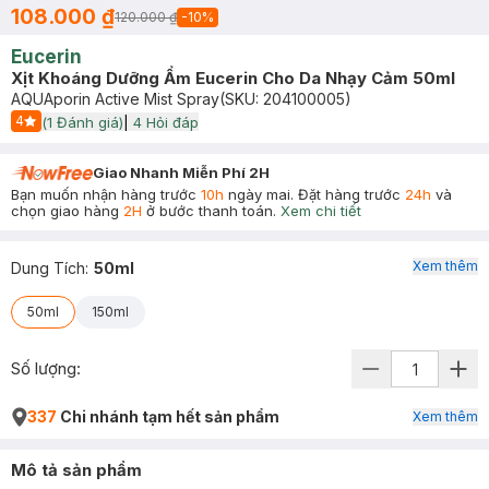
108.000 ₫
120.000 ₫
-
10
%
Eucerin
Xịt Khoáng Dưỡng Ẩm Eucerin Cho Da Nhạy Cảm 50ml
AQUAporin Active Mist Spray
(SKU:
204100005
)
4
(
1
Đánh giá)
|
4
Hỏi đáp
Start Icon
Giao Nhanh Miễn Phí 2H
Bạn muốn nhận hàng trước
10h
ngày mai. Đặt hàng trước
24h
và
chọn giao hàng
2H
ở bước thanh toán.
Xem chi tiết
Xem thêm
Dung Tích
:
50ml
50ml
150ml
Số lượng:
337
Chi nhánh tạm hết sản phẩm
Xem thêm
Mô tả sản phẩm