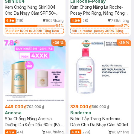
Skin1004
La Roche-Posay
Kem Chống Nắng Skin1004
Kem Chống Nắng La Roche-
Cho Da Nhạy Cảm SPF 50+
Posay Phổ Rộng, Nâng Tông
50ml
Kiềm Dầu 50ml
(119)
905/tháng
(28)
736/tháng
4.8
4.9
64
%
87
%
Bill Skin1004 từ 399k Tặng Kem
Bill La roche-posay 399K Tặng
Chống Nắng Cho Da Nhạy Cảm
Gel rửa mặt da dầu nhạy cảm 50ml
SPF 50+ 20ml (SL Có Hạn)
(SL có hạn)
-
36
%
-
39
%
449.000 ₫
339.000 ₫
702.000 ₫
560.000 ₫
Anessa
Bioderma
Sữa Chống Nắng Anessa
Nước Tẩy Trang Bioderma
Dưỡng Da Kiềm Dầu 60ml (Bản
Dành Cho Da Nhạy Cảm 500ml
Mới)
(44)
480/tháng
(228)
861/tháng
4.9
4.9