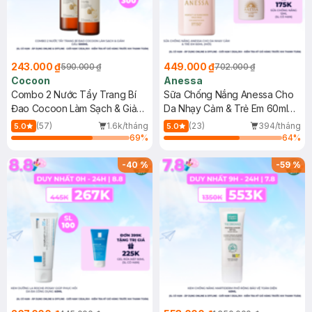
243.000 ₫
449.000 ₫
590.000 ₫
702.000 ₫
Cocoon
Anessa
Combo 2 Nước Tẩy Trang Bí
Sữa Chống Nắng Anessa Cho
Đao Cocoon Làm Sạch & Giảm
Da Nhạy Cảm & Trẻ Em 60ml
Dầu 500ml
(Mới)
(57)
1.6k/tháng
(23)
394/tháng
5.0
5.0
69
%
64
%
-
40
%
-
59
%