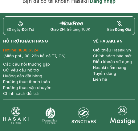
Bạn đã có tài khoản Hasaki?
Đăng nhập
return
nowfree
price
HỖ TRỢ KHÁCH HÀNG
VỀ HASAKI.VN
Hotline:
1800 6324
Giới thiệu Hasaki.vn
(Miễn phí , 08-22h kể cả T7, CN)
Chính sách bảo mật
Điều khoản sử dụng
Các câu hỏi thường gặp
Hasaki cẩm nang
Gửi yêu cầu hỗ trợ
Tuyển dụng
Hướng dẫn đặt hàng
Liên hệ
Phương thức thanh toán
Phương thức vận chuyển
Chính sách đổi trả
Synctives
Clinic
Dermahair
Mastige