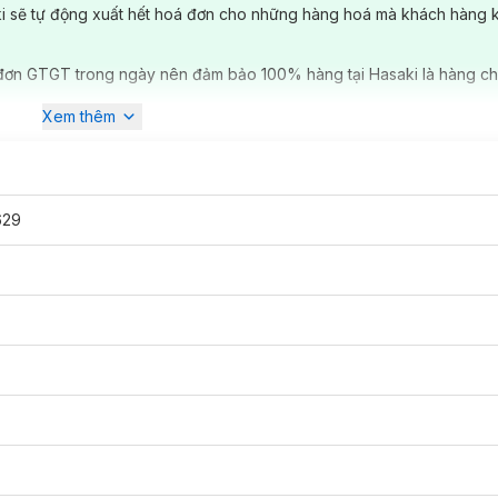
ki sẽ tự động xuất hết hoá đơn cho những hàng hoá mà khách hàng 
đơn GTGT trong ngày nên đảm bảo 100% hàng tại Hasaki là hàng ch
Xem thêm
629
 trạng cân bằng của da.
o da.
o, tăng khả năng tái sinh cho làn da.