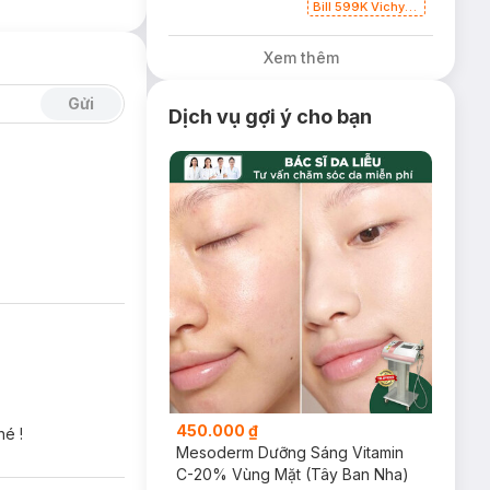
Bill 599K Vichy
tặng Ly thủy tinh
trị giá 200K (SL
Xem thêm
có hạn)
Gửi
Dịch vụ gợi ý cho bạn
450.000 ₫
hé !
Mesoderm Dưỡng Sáng Vitamin
C-20% Vùng Mặt (Tây Ban Nha)