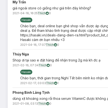
My Trần
giá ngoài store có giống như giá trên đây không?
2021-04-16, 16:25
Thích
0
Hasaki
Chào bạn, deal online bạn ghé shop vẫn được áp dụng 
deal ạ. Để tham khảo tình trạng deal được cập nhật c
https://hasaki.vn/deals-dang-dien-ra.html?product_list_
Hasaki cảm ơn bạn nhiều <3
2021-04-16, 17:07
Thích
0
Thúy Nga
Shop ơi tại sao e đặt hàng để nhận trong 2g mà kh đc ạ
2021-02-16, 07:34
Thích
0
Hasaki
Chào bạn, thời gian trong Nghỉ Tết bên mình ko nhận 
2021-02-17, 03:03
Thích
1
Phong Bình Lãng Tịnh
dùng xịt khoáng xong rồi thoa serum VitaminC được không a
2021-01-08, 03:13
Thích
0