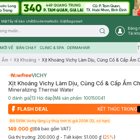
 Mặt
Tẩy tế bào chết
Bioderma
Nước Giặt
Bagsmart
Đăng 
Search icon
Tài kh
T
MỚI VỀ
BÁN CHẠY
CLINIC & SPA
DERMAHAIR
g Ẩm
Xịt Khoáng
Xịt Khoáng Vichy Làm Dịu, Củng Cố & Cấp Ẩm 
VICHY
Xịt Khoáng Vichy Làm Dịu, Củng Cố & Cấp Ẩm C
Mineralizing Thermal Water
0
đánh giá
|
13
Hỏi đáp
|
Mã sản phẩm:
100150041
KẾT THÚC TRONG
Bill 599K Vichy tặng Ly thủy tinh trị giá 200K (SL có hạn)
149.000 ₫
(Đã bao gồm VAT)
Giá thị trường:
200.000 ₫
- Tiết kiệm:
51.000 ₫
(
25
%
)