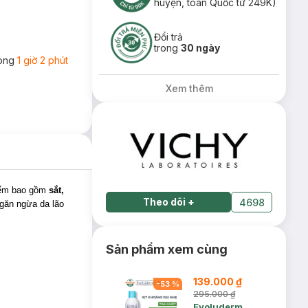
huyện, toàn Quốc từ 249K)
Đổi trả
trong
30 ngày
rong
1 giờ 2 phút
Xem thêm
iếm bao gồm
sắt,
Theo dõi
+
4698
ngăn ngừa da lão
Sản phẩm xem cùng
139.000 ₫
-
53
%
295.000 ₫
Evoluderm