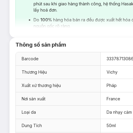
phút sau khi giao hàng thành công, hệ thống Hasa
lấy hoá đơn.
Loại da phù hợp:
Do
100%
hàng hóa bán ra đều được xuất hết hóa 
Sản phẩm phù hợp cho mọi loại da.
nguồn gốc rõ ràng.
Giải pháp cho tình trạng da:
Da mệt mỏi, thiếu sức sống.
Thông số sản phẩm
Cảm giác
da khô, thiếu nước
.
Barcode
3337871308
Thương Hiệu
Vichy
Ưu thế nổi bật:
Giúp làm dịu da, hỗ trợ kháng viêm và hạn chế kích ứng.
Xuất xứ thương hiệu
Pháp
Bảo vệ da trước tác hại ô nhiễm môi trường, ổn định lại tình
Nơi sản xuất
France
Củng cố tăng cường khả năng phòng vệ của da, hỗ trợ tái tạ
Tăng cường sức đề kháng, thúc đẩy sự trao đổi giữa các tế bà
Loại da
Da nhạy cảm
Dung Tích
50ml