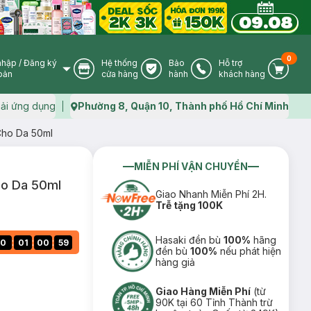
0
nhập
/
Đăng ký
Hệ thống
Bảo
Hỗ trợ
User Icon
Store Icon
Warranty Icon
Phone Icon
Cart I
oản
cửa hàng
hành
khách hàng
ải ứng dụng
Phường 8, Quận 10, Thành phố Hồ Chí Minh
Map icon
Cho Da 50ml
MIỄN PHÍ VẬN CHUYỂN
ho Da 50ml
Giao Nhanh Miễn Phí 2H.
Trễ tặng 100K
Hasaki đền bù
100%
hãng
:
:
:
0
01
00
58
đền bù
100%
nếu phát hiện
hàng giả
Giao Hàng Miễn Phí
(từ
90K tại 60 Tỉnh Thành trừ