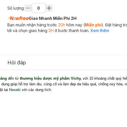
Số lượng:
Giao Nhanh Miễn Phí 2H
Bạn muốn nhận hàng trước
20h
hôm nay (
Miễn phí
). Đặt hàng t
tới và chọn giao hàng
2H
ở bước thanh toán.
Xem thêm
Hỏi đáp
oáng
đến từ
thương hiệu dược mỹ phẩm Vichy
,
với 15 khoáng chất quý h
dụng giúp hỗ trợ làm dịu, củng cố và làm đẹp da hiệu quả, chống oxy hóa, 
ặt tại
Hasaki
với các dung tích: