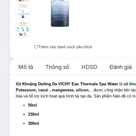
Thêm vào danh sách yêu thích
Mô tả
Thông số
HDSD
Đánh giá
Xịt Khoáng Dưỡng Da VICHY
Eau Thermale Spa Water
là
xịt kh
Potassium, canxi , manganese, silicon
,..
được công nhận bởi tác 
hóa và hỗ trợ kích hoạt quá trình tái tạo da. Sản phẩm hiện đã có m
50ml
150ml
300ml