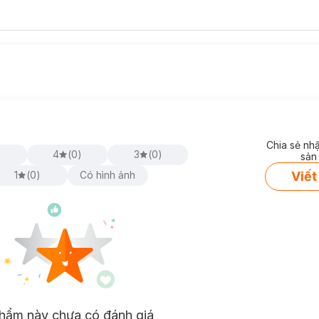
Chia sẻ nh
)
4
(
0
)
3
(
0
)
sản
Viết
1
(
0
)
Có hình ảnh
hẩm này chưa có đánh giá