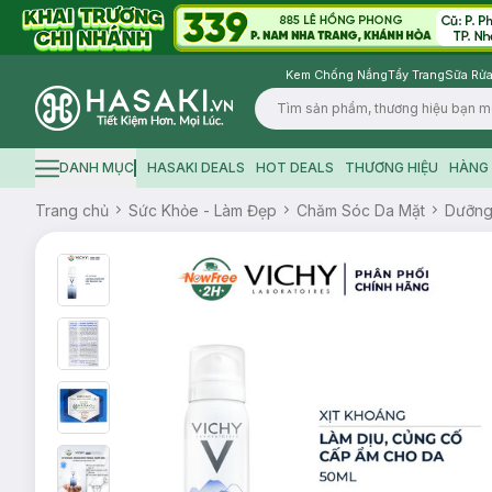
Kem Chống Nắng
Tẩy Trang
Sữa Rửa
Logo
DANH MỤC
HASAKI DEALS
HOT DEALS
THƯƠNG HIỆU
HÀNG 
Hamburger icon
Trang chủ
Sức Khỏe - Làm Đẹp
Chăm Sóc Da Mặt
Dưỡn