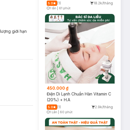
(1)
18.2k/tháng
5.0
1 lần
|
61 phút
Timer Gray Icon
lượng giới hạn
450.000 ₫
Điện Di Lạnh Chuẩn Hàn Vitamin C
(20%) + H.A
(1)
2.9k/tháng
5.0
1 Lần
|
60 phút
Timer Gray Icon