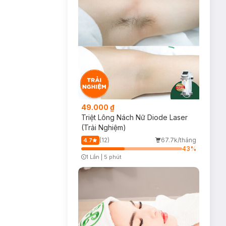
49.000 ₫
Triệt Lông Nách Nữ Diode Laser
(Trải Nghiệm)
(12)
67.7k/tháng
4.7
43
%
1 Lần
|
5 phút
Timer Gray Icon