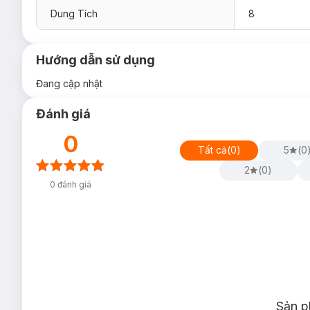
Dung Tích
8
Độ an toàn:
Thành phần tinh khiết & tự nhiên
Hướng dẫn sử dụng
Không điều chế lại sau khi khai thác
Đang cập nhật
Không mùi hương
Đánh giá
Không chất bảo quản
0
Không chất phụ gia
Tất cả
(
0
)
5
(
0
Qui trình dành cho bạn:
2
(
0
)
0
đánh giá
Bảo quản:
Nơi khô ráo thoáng mát.
Tránh ánh nắng trực tiếp, nơi có nhiệt độ cao hoặc ẩm ướt.
Đậy nắp kín sau khi sử dụng.
Thông số sản phẩm:
Dung tích:
50ml, 150ml, 300ml
Sản p