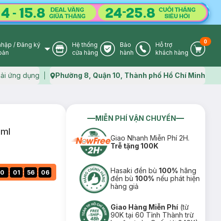
0
nhập
/
Đăng ký
Hệ thống
Bảo
Hỗ trợ
User Icon
Store Icon
Warranty Icon
Phone Icon
Cart I
oản
cửa hàng
hành
khách hàng
ải ứng dụng
Phường 8, Quận 10, Thành phố Hồ Chí Minh
Map icon
MIỄN PHÍ VẬN CHUYỂN
0ml
Giao Nhanh Miễn Phí 2H.
Trễ tặng 100K
Hasaki đền bù
100%
hãng
:
:
:
0
01
56
06
đền bù
100%
nếu phát hiện
hàng giả
Giao Hàng Miễn Phí
(từ
90K tại 60 Tỉnh Thành trừ