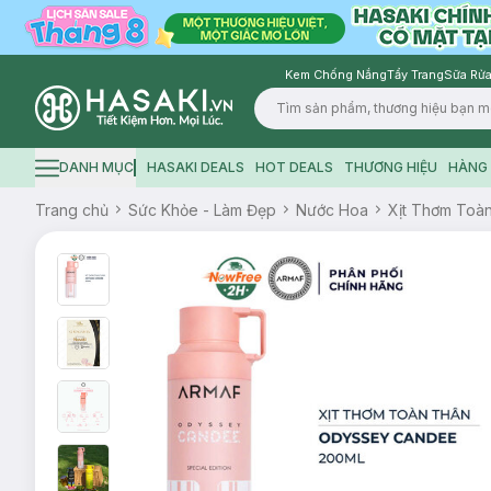
Kem Chống Nắng
Tẩy Trang
Sữa Rửa
Logo
DANH MỤC
HASAKI DEALS
HOT DEALS
THƯƠNG HIỆU
HÀNG 
Hamburger icon
Trang chủ
Sức Khỏe - Làm Đẹp
Nước Hoa
Xịt Thơm Toà