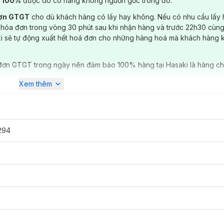
) 100%
được do có hàng không nguồn gốc trong đó.
đơn GTGT
cho dù khách hàng có lấy hay không. Nếu có nhu cầu lấy
 hóa đơn trong vòng 30 phút sau khi nhận hàng và trước 22h30 cùng
ki sẽ tự động xuất hết hoá đơn cho những hàng hoá mà khách hàng 
đơn GTGT trong ngày nên đảm bảo 100% hàng tại Hasaki là hàng ch
Xem thêm
294
e Body Spray 200ml
chính hãng đã có tại
Hasaki
với 3 phân loại:
t ngào.