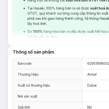
Hàng trộn sẽ không thể
xuất hoá đơn GTGT (VAT
Tại Hasaki, 100% hàng bán ra sẽ được
xuất hoá 
GTGT, quý khách vui lòng cung cấp thông tin xuất
phút sau khi giao hàng thành công, hệ thống Hasa
lấy hoá đơn.
Do
100%
hàng hóa bán ra đều được xuất hết hóa 
nguồn gốc rõ ràng.
Thông số sản phẩm
Barcode
6295199800
Thương Hiệu
Armaf
Xuất xứ thương hiệu
Dubai
Hiện sản phẩm
Xịt Thơm Toàn Thân Armaf Odyssey
Perfum
Nơi sản xuất
Candee - Dành cho nữ:
Giới tính
Nữ
Tầng đầu: dâu tây, mâm xôi, đào và phong lữ ngọ