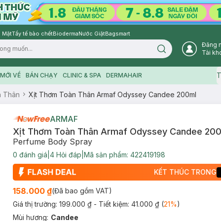
 Mặt
Tẩy tế bào chết
Bioderma
Nước Giặt
Bagsmart
Đăng 
Search icon
Tài kh
T
MỚI VỀ
BÁN CHẠY
CLINIC & SPA
DERMAHAIR
n Thân
Xịt Thơm Toàn Thân Armaf Odyssey Candee 200ml
ARMAF
Xịt Thơm Toàn Thân Armaf Odyssey Candee 20
Perfume Body Spray
0
đánh giá
|
4
Hỏi đáp
|
Mã sản phẩm:
422419198
KẾT THÚC TRONG
158.000 ₫
(Đã bao gồm VAT)
Giá thị trường:
199.000 ₫
- Tiết kiệm:
41.000 ₫
(
21
%
)
Mùi hương
:
Candee