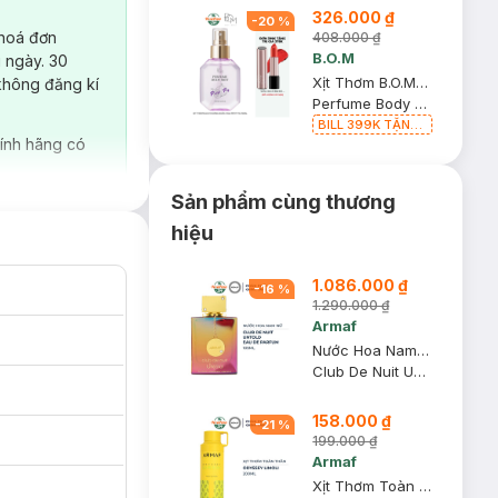
326.000 ₫
Đỏ Cherry 3.3g trị
-
20
%
giá 378K (SL có
 hoá đơn
408.000 ₫
hạn)
B.O.M
 ngày. 30
Xịt Thơm B.O.M Hương Nước Hoa Petit Fig 110ml
không đăng kí
Perfume Body Mist
BILL 399K TẶNG
Son Lì B.O.M 802
ính hãng có
Đỏ Cherry 3.3g trị
giá 378K (SL có
hạn)
Sản phẩm cùng thương
hiệu
1.086.000 ₫
-
16
%
1.290.000 ₫
Armaf
Nước Hoa Nam Nữ Armaf Club De Nuit Untold 105ml
Club De Nuit Untold EDP
158.000 ₫
-
21
%
199.000 ₫
Armaf
Xịt Thơm Toàn Thân Armaf Odyssey Limoli 200ml