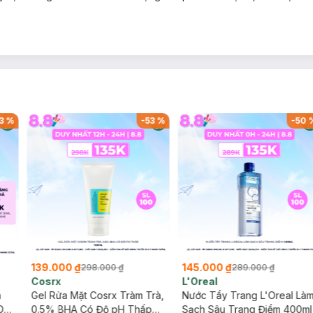
3
%
-
53
%
-
50
139.000 ₫
145.000 ₫
298.000 ₫
289.000 ₫
Cosrx
L'Oreal
h
Gel Rửa Mặt Cosrx Tràm Trà,
Nước Tẩy Trang L'Oreal Là
Da
0.5% BHA Có Độ pH Thấp
Sạch Sâu Trang Điểm 400ml