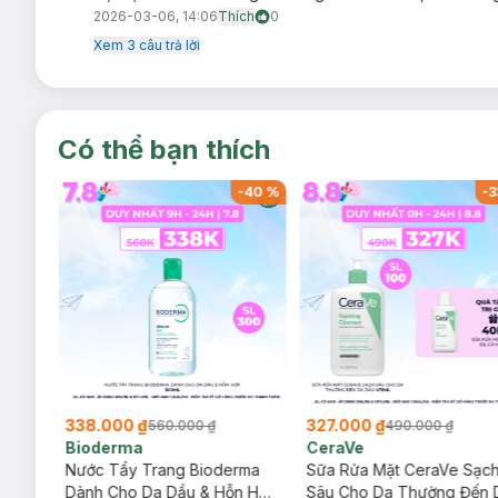
2026-03-06, 14:06
Thích
0
Xem
3
câu trả lời
Có thể bạn thích
-
40
%
-
40
%
-
3
338.000 ₫
327.000 ₫
560.000 ₫
490.000 ₫
Bioderma
CeraVe
rma
Nước Tẩy Trang Bioderma
Sữa Rửa Mặt CeraVe Sạc
m
Dành Cho Da Dầu & Hỗn Hợp
Sâu Cho Da Thường Đến 