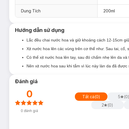
Tầng giữa: caramel, hoa nhài và chanh leo quyến
Dung Tích
200ml
Tầng cuối: xạ hương, hoắc hương và hổ phách ấ
Limoni - Dành cho nam và nữ:
Hướng dẫn sử dụng
Tầng đầu: chanh vàng, cam ngọt và bergamot tươ
Lắc đều chai nước hoa và giữ khoảng cách 12-15cm giữa
Tầng giữa: gừng ấm, hoa cam và hương biển thư 
Xịt nước hoa lên các vùng trên cơ thể như: Sau tai, cổ, 
Tầng cuối: xạ hương, hổ phách và trà xanh lưu lâu
Có thể xịt nước hoa lên tay, sau đó chấm nhẹ lên da và
Spectra (Odyssey Spectra Rainbow Edition) - Dành
Nên xịt nước hoa sau khi tắm vì lúc này làn da đã được
Tầng đầu: táo, bergamot và quế nồng ấm.
Tầng giữa: hoa cam, lavender và hoa linh lan dịu
Đánh giá
Tầng cuối: amber sâu lắng.
0
Tất cả
(
0
)
5
(
0
2
(
0
)
0
đánh giá
Ưu thế nổi bật của Xịt Thơm Toàn Thân Arma
Hương thơm tươi mát, sảng khoái rất phù hợp cho ngày 