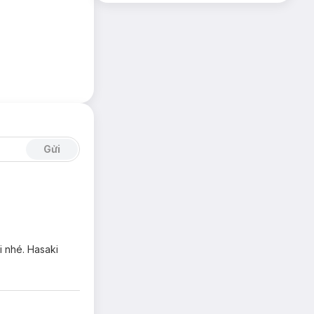
“đa năng”.
Gửi
i nhé. Hasaki