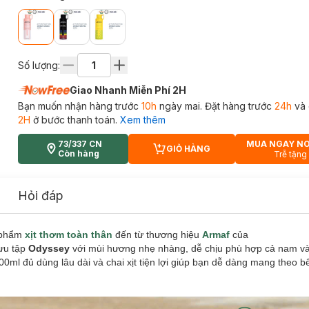
Số lượng:
Giao Nhanh Miễn Phí 2H
Bạn muốn nhận hàng trước
10h
ngày mai. Đặt hàng trước
24h
và 
2H
ở bước thanh toán.
Xem thêm
73/337 CN
MUA NGAY N
GIỎ HÀNG
CART PLUS ICON
Còn hàng
Trễ tặng
Hỏi đáp
 phẩm
xịt thơm toàn thân
đến từ thương hiệu
Armaf
của
ưu tập
Odyssey
với mùi hương nhẹ nhàng, dễ chịu phù hợp cả nam và
 200ml đủ dùng lâu dài và chai xịt tiện lợi giúp bạn dễ dàng mang theo b