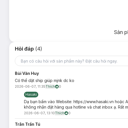
Mùi hương sáng, dễ dùng, không quá nồng, phù hợp cả n
Phù hợp với nhiều hoàn cảnh đi làm, đi học, đi chơi, hẹ
Thiết kế vòi xịt tiện lợi giúp xịt lên cơ thể hoặc quần 
Sản p
Hướng dẫn bảo quản Xịt Thơm Toàn Thân Ar
Nơi khô ráo thoáng mát.
Hỏi đáp
(4)
Tránh ánh nắng trực tiếp, nơi có nhiệt độ cao hoặc ẩm ư
Đậy nắp kín sau khi sử dụng.
Bùi Văn Huy
Có thể dặt ship giúp mjnk dc ko
2026-06-07, 11:35
Thích
0
Hasaki
Dạ bạn bấm vào Website: https://www.hasaki.vn hoặc App
không nhận đặt hàng qua hotline và chat inbox ạ. Rất
2026-06-07, 13:10
Thích
0
Trân Trần Tú