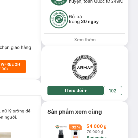
huyện, toàn Quốc từ 249K)
Đổi trả
trong
30 ngày
Xem thêm
chọn giao hàng
OWFREE 2H
 100k
Theo dõi
+
102
 nữ lý tưởng để
Sản phẩm xem cùng
ên người.
54.000 ₫
-
32
%
79.000 ₫
Bodymiss