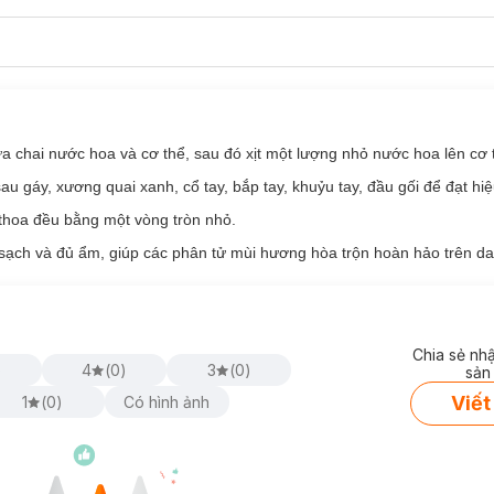
 rũ.
m áp.
i mát.
 chai nước hoa và cơ thể, sau đó xịt một lượng nhỏ nước hoa lên cơ 
giãn.
sau gáy, xương quai xanh, cổ tay, bắp tay, khuỷu tay, đầu gối để đạt hiệ
 trên da.
 thoa đều bằng một vòng tròn nhỏ.
 cho nam và nữ:
 sạch và đủ ẩm, giúp các phân tử mùi hương hòa trộn hoàn hảo trên da
 nhẹ.
Chia sẻ nh
)
4
(
0
)
3
(
0
)
sản
Viết
1
(
0
)
Có hình ảnh
f Odyssey Perfume Body Spray:
hè, hoặc sau khi tắm để cảm thấy sảng khoái suốt ngày.