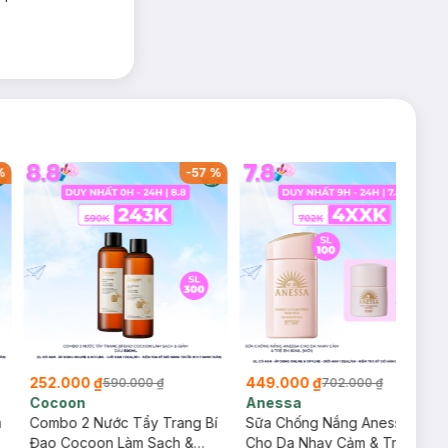
%
-
57
%
-
36
%
252.000 ₫
449.000 ₫
590.000 ₫
702.000 ₫
Cocoon
Anessa
m
Combo 2 Nước Tẩy Trang Bí
Sữa Chống Nắng Anessa
Đao Cocoon Làm Sạch &
Cho Da Nhạy Cảm & Trẻ Em