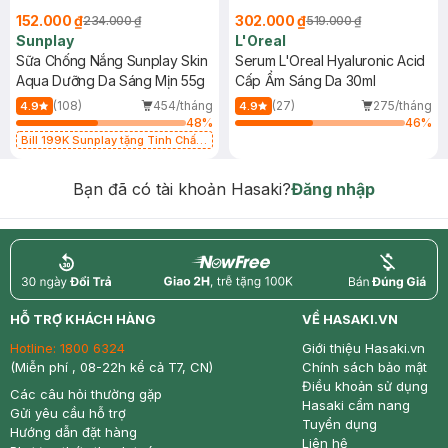
152.000 ₫
302.000 ₫
234.000 ₫
519.000 ₫
Sunplay
L'Oreal
Sữa Chống Nắng Sunplay Skin
Serum L'Oreal Hyaluronic Acid
Aqua Dưỡng Da Sáng Mịn 55g
Cấp Ẩm Sáng Da 30ml
(108)
454/tháng
(27)
275/tháng
4.9
4.9
48
%
46
%
Bill 199K Sunplay tặng Tinh Chất
Chống Nắng 7g trị giá 30K (SL có
hạn)
Bạn đã có tài khoản Hasaki?
Đăng nhập
return
nowfree
price
HỖ TRỢ KHÁCH HÀNG
VỀ HASAKI.VN
Hotline:
1800 6324
Giới thiệu Hasaki.vn
(Miễn phí , 08-22h kể cả T7, CN)
Chính sách bảo mật
Điều khoản sử dụng
Các câu hỏi thường gặp
Hasaki cẩm nang
Gửi yêu cầu hỗ trợ
Tuyển dụng
Hướng dẫn đặt hàng
Liên hệ