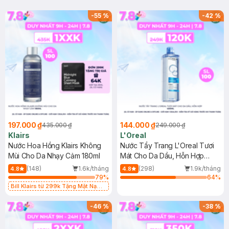
-
55
%
-
42
%
197.000 ₫
144.000 ₫
435.000 ₫
249.000 ₫
Klairs
L'Oreal
Nước Hoa Hồng Klairs Không
Nước Tẩy Trang L'Oreal Tươi
Mùi Cho Da Nhạy Cảm 180ml
Mát Cho Da Dầu, Hỗn Hợp
400ml
(148)
1.6k/tháng
(298)
1.9k/tháng
4.8
4.8
79
%
64
%
Bill Klairs từ 299k Tặng Mặt Nạ
Làm Dịu Da & Kiểm Soát Dầu Nhờn
25ml (SL Có Hạn)
-
46
%
-
38
%