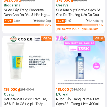
343.000 ₫
378.000 ₫
560.000 ₫
490.000 ₫
Bioderma
CeraVe
Nước Tẩy Trang Bioderma
Sữa Rửa Mặt CeraVe Sạch Sâu
Dành Cho Da Dầu & Hỗn Hợp
Cho Da Thường Đến Da Dầu
500ml
473ml
(228)
698/tháng
(116)
1.4k/tháng
4.9
4.9
89
%
64
%
Bill Cerave 299K Tặng Sữa Rửa
Mặt Cerave 30ml (SL có hạn)
-
53
%
-
37
%
139.000 ₫
181.000 ₫
298.000 ₫
289.000 ₫
Cosrx
L'Oreal
Gel Rửa Mặt Cosrx Tràm Trà,
Nước Tẩy Trang L'Oreal Làm
0.5% BHA Có Độ pH Thấp
Sạch Sâu Trang Điểm 400ml