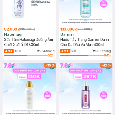
82.000 ₫
133.000 ₫
205.000 ₫
209.000 ₫
Hatomugi
Garnier
Sữa Tắm Hatomugi Dưỡng Ẩm
Nước Tẩy Trang Garnier Dành
Chiết Xuất Ý Dĩ 800ml
Cho Da Dầu Và Mụn 400ml
(Mới)
(123)
714/tháng
(69)
907/tháng
4.9
4.9
52
%
64
%
-
35
%
-
42
%