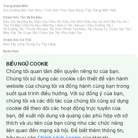
Trang Điểm Môi
Son Dưỡng Môi
/
Son Kem / Tint
/
Son Thỏi
/
Son Bóng
/
Tẩy Trang Mắt / Môi
Chăm Sóc Tóc Và Da Đầu
Dầu Gội Và Dầu Xả
/
Dầu Gội
/
Dầu Xả
/
Dầu Gội Khô
/
Dầu Gội Xả 2in1
/
Bộ Gội Xả
/
Tẩy Tế Bào Chết Da Đầu
/
Mặt Nạ / Kem Ủ Tóc
/
Serum / Dầu Dưỡng Tóc
/
Xịt Dưỡng Tóc
/
Thuốc Nhuộm Tóc
/
Sản Phẩm Tạo Kiểu Tóc
/
Dụng Cụ Chăm Sóc Tóc
/
Máy Sấy Tóc
/
Lược
/
Bộ Chăm Sóc Tóc
/
Phụ Kiện Tóc
Chăm Sóc Cơ Thể
Kem Tẩy Lông
/
Dụng Cụ Tẩy Lông
Nước Hoa
Nước Hoa Nữ
/
Nước Hoa Nam
/
Nước Hoa Cao Cấp
/
Xịt Thơm Toàn Thân
/
Nước Hoa Vùng Kín
Notice about cookies usage
BIỂU NGỮ COOKIE
Chăm Sóc Cá Nhân
Chúng tôi quan tâm đến quyền riêng tư của bạn.
Chống Muỗi
/
Khẩu Trang
/
Máy Massage
/
Mặt Nạ Xông Hơi
/
Nước Rửa Tay
/
Sản Phẩm Chăm Sóc Khác
/
Bàn Chải Đánh Răng
/
Bàn Chải Điện
/
Chúng tôi sử dụng các cookie cần thiết để vận hành
Hỗ Trợ Trắng Răng
/
Kem Đánh Răng
/
Máy Tăm Nước
/
Nước Súc Miệng
/
Tăm / Chỉ Nha Khoa
/
Xịt Thơm Miệng
/
Dung Dịch Vệ Sinh
/
Dưỡng Vùng Kín
/
website của chúng tôi và đồng hành cùng bạn trong
Khăn Ướt Vệ Sinh Vùng Kín
/
Băng Vệ Sinh
/
Tampon
/
Bọt Cạo Râu
/
Dao Cạo Râu
/
Máy Cạo Râu
suốt quá trình điều hướng. Với sự đồng ý của bạn,
Vấn Đề Về Da
chúng tôi và các đối tác của chúng tôi cũng sử dụng
Da Dầu / Lỗ Chân Lông To
/
Da Khô / Mất Nước
/
Da Lão Hóa
/
Da Mụn
/
Da Nhạy Cảm / Kích Ứng
/
Da Xỉn Màu
/
Thâm / Nám / Tàn Nhang
/
cookie để theo dõi các hoạt động trực tuyến của
Quầng Thâm & Bọng Mắt
/
Sẹo
/
Viêm Da Cơ Địa
bạn, đề xuất nội dung và quảng cáo phù hợp với sở
Dụng Cụ / Phụ Kiện Chăm Sóc Da
Chat i
Bông Tẩy Trang
/
Khăn Lau Mặt Khô
/
Dụng Cụ / Máy Rửa Mặt
/
Máy Chăm Sóc Da
/
thích và ưu tiên của bạn cũng như các chức năng
Dụng Cụ Chăm Sóc Khác
liên quan đến mạng xã hội. Để biết thêm thông tin,
hãy truy cập
Chính sách cookie
của Hasaki.