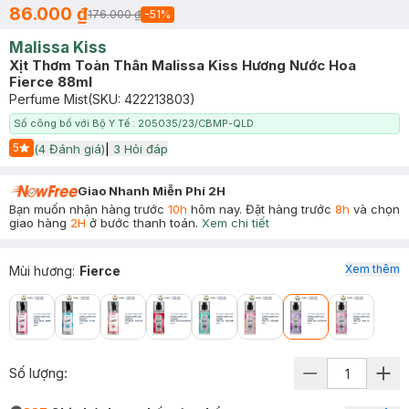
86.000 ₫
176.000 ₫
-
51
%
Malissa Kiss
Xịt Thơm Toàn Thân Malissa Kiss Hương Nước Hoa
Fierce 88ml
Perfume Mist
(SKU:
422213803
)
Số công bố với Bộ Y Tế : 205035/23/CBMP-QLD
5
(
4
Đánh giá)
|
3
Hỏi đáp
Start Icon
Giao Nhanh Miễn Phí 2H
Bạn muốn nhận hàng trước
10h
hôm nay. Đặt hàng trước
8h
và chọn
giao hàng
2H
ở bước thanh toán.
Xem chi tiết
Xem thêm
Mùi hương
:
Fierce
Số lượng: