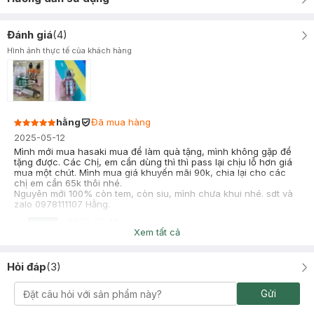
Đánh giá
(
4
)
Hình ảnh thực tế của khách hàng
hằng
Đã mua hàng
2025-05-12
Mình mới mua hasaki mua để làm quà tặng, mình không gặp để
tặng được. Các Chị, em cần dùng thì thì pass lại chịu lỗ hơn giá
mua một chút. Mình mua giá khuyến mãi 90k, chia lại cho các
chị em cần 65k thôi nhé.
Nguyên mới 100% còn tem, còn siu, mình chưa khui nhé. sdt và
zalo 0978111107 Hằng.
-
2025-05-12
Hasaki
Xem tất cả
Hasaki xin chào! Hasaki cảm ơn hằng đã dành thời gian đánh
giá. Sự hài lòng của khách hàng là động lực to lớn để Hasaki
ngày càng phát triển hơn nữa về chất lượng dịch vụ. Cảm ơn
Hỏi đáp
(
3
)
bạn đã tin tưởng và mua sắm tại Hasaki!
Gửi