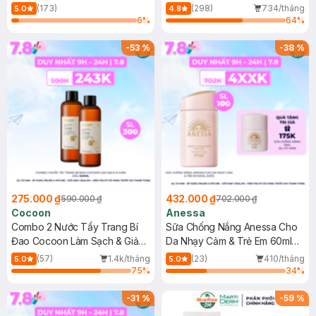
150ml
(173)
(298)
734/tháng
5.0
4.8
6
%
64
%
-
53
%
-
38
%
275.000 ₫
432.000 ₫
590.000 ₫
702.000 ₫
Cocoon
Anessa
Combo 2 Nước Tẩy Trang Bí
Sữa Chống Nắng Anessa Cho
Đao Cocoon Làm Sạch & Giảm
Da Nhạy Cảm & Trẻ Em 60ml
Dầu 500ml
(Mới)
(57)
1.4k/tháng
(23)
410/tháng
5.0
5.0
75
%
34
%
-
31
%
-
59
%