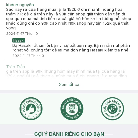
khánh nguyên
đào lê
Đã mua hàng
Sao nay ra cửa hàng mua lại là 152k ở chi nhánh hoàng hoa
thám ? R để giá trên này là 90k cần shop giải thích gấp tiện đi
2023-10-18
spa qua mua mà tính tiền ra cái giá hú hồn kh tin tưởng nổi shop
Mùi denight thơm mùi mát dễ chịu, k nồng gắt. Mình rất thích
khác cũng chỉ có 90k cao nhất 110k shop này tận 152k quá thất
vọng
2024-11-17
Thích
0
Hasaki
Dạ Hasaki rất xin lỗi bạn vì sự bất tiện này. Bạn nhấn nút phần
"chat với chúng tôi" để lại mã đơn hàng Hasaki kiểm tra nhé.
2024-11-17
Thích
0
Trân Trần
giá trên app là 99k nhưng hôm may mình mua tại của hàng là
179k, nhờ CH giải thích ạ, mình mua ở chi nhanh lê quang định
2024-10-08
Thích
0
Xem tất cả
Hasaki
Hasaki xin chào, để tiện hỗ trợ hơn, bạn nhấn nút phần "chat
với chúng tôi" cho Hasaki xin thông tin đơn hàng để kiểm tra
giúp bạn nhé !
2024-10-08
Thích
0
GỢI Ý DÀNH RIÊNG CHO BẠN