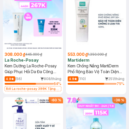
308.000 ₫
553.000 ₫
445.000 ₫
1.350.000 ₫
La Roche-Posay
Martiderm
Kem Dưỡng La Roche-Posay
Kem Chống Nắng MartiDerm
Giúp Phục Hồi Da Đa Công
Phổ Rộng Bảo Vệ Toàn Diện
Dụng 40ml
40ml
(56)
808/tháng
(110)
251/tháng
4.9
4.9
64
%
75
%
Bill La roche-posay 399K Tặng
Gel rửa mặt da dầu nhạy cảm 50ml
(SL có hạn)
-
60
%
-
36
%