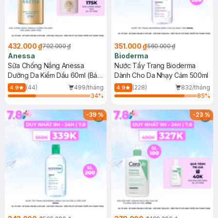
432.000 ₫
351.000 ₫
702.000 ₫
560.000 ₫
Anessa
Bioderma
Sữa Chống Nắng Anessa
Nước Tẩy Trang Bioderma
Dưỡng Da Kiềm Dầu 60ml (Bản
Dành Cho Da Nhạy Cảm 500ml
Mới)
(44)
499/tháng
(228)
832/tháng
4.9
4.9
34
%
85
%
-
39
%
-
23
%