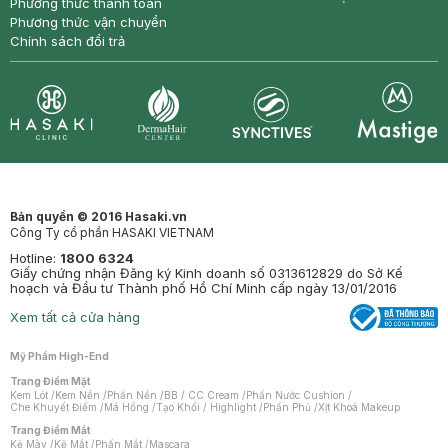
Phương thức thanh toán
Phương thức vận chuyển
Chính sách đổi trả
Synctives
Clinic
Dermahair
Mastige
Bản quyền © 2016 Hasaki.vn
Công Ty cổ phần HASAKI VIETNAM
Hotline:
1800 6324
Giấy chứng nhận Đăng ký Kinh doanh số 0313612829 do Sở Kế
hoạch và Đầu tư Thành phố Hồ Chí Minh cấp ngày 13/01/2016
Xem tất cả cửa hàng
Mỹ Phẩm High-End
Trang Điểm Mặt
Kem Lót
/
Kem Nền
/
Phấn Nền
/
BB / CC Cream
/
Phấn Nước Cushion
/
Che Khuyết Điểm
/
Má Hồng
/
Tạo Khối / Highlight
/
Phấn Phủ
/
Xịt Khoá Makeup
Trang Điểm Mắt
Kẻ Mày
/
Kẻ Mắt
/
Phấn Mắt
/
Mascara