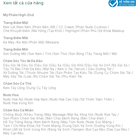
Xem tất cả cửa hàng
Mỹ Phẩm High-End
Trang Điểm Mặt
Kem Lót
/
Kem Nền
/
Phấn Nền
/
BB / CC Cream
/
Phấn Nước Cushion
/
Che Khuyết Điểm
/
Má Hồng
/
Tạo Khối / Highlight
/
Phấn Phủ
/
Xịt Khoá Makeup
Trang Điểm Mắt
Kẻ Mày
/
Kẻ Mắt
/
Phấn Mắt
/
Mascara
Trang Điểm Môi
Son Dưỡng Môi
/
Son Kem / Tint
/
Son Thỏi
/
Son Bóng
/
Tẩy Trang Mắt / Môi
Chăm Sóc Tóc Và Da Đầu
Dầu Gội Và Dầu Xả
/
Dầu Gội
/
Dầu Xả
/
Dầu Gội Khô
/
Dầu Gội Xả 2in1
/
Bộ Gội Xả
/
Tẩy Tế Bào Chết Da Đầu
/
Mặt Nạ / Kem Ủ Tóc
/
Serum / Dầu Dưỡng Tóc
/
Xịt Dưỡng Tóc
/
Thuốc Nhuộm Tóc
/
Sản Phẩm Tạo Kiểu Tóc
/
Dụng Cụ Chăm Sóc Tóc
/
Máy Sấy Tóc
/
Lược
/
Bộ Chăm Sóc Tóc
/
Phụ Kiện Tóc
Chăm Sóc Cơ Thể
Kem Tẩy Lông
/
Dụng Cụ Tẩy Lông
Nước Hoa
Nước Hoa Nữ
/
Nước Hoa Nam
/
Nước Hoa Cao Cấp
/
Xịt Thơm Toàn Thân
/
Nước Hoa Vùng Kín
Chăm Sóc Cá Nhân
Chống Muỗi
/
Khẩu Trang
/
Máy Massage
/
Mặt Nạ Xông Hơi
/
Nước Rửa Tay
/
Sản Phẩm Chăm Sóc Khác
/
Bàn Chải Đánh Răng
/
Bàn Chải Điện
/
Hỗ Trợ Trắng Răng
/
Kem Đánh Răng
/
Máy Tăm Nước
/
Nước Súc Miệng
/
Tăm / Chỉ Nha Khoa
/
Xịt Thơm Miệng
/
Dung Dịch Vệ Sinh
/
Dưỡng Vùng Kín
/
Khăn Ướt Vệ Sinh Vùng Kín
/
Băng Vệ Sinh
/
Tampon
/
Bọt Cạo Râu
/
Dao Cạo Râu
/
Máy Cạo Râu
Chat i