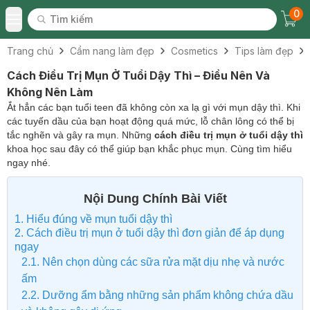
0
Tìm kiếm
Chec
Tìm kiếm
Toggle Menu
Trang chủ
Cẩm nang làm đẹp
Cosmetics
Tips làm đẹp
Cách Điều Trị Mụn Ở Tuổi Dậy Thì – Điều Nên Và
Không Nên Làm
Ắt hẳn các bạn tuổi teen đã không còn xa lạ gì với mụn dậy thì. Khi
các tuyến dầu của bạn hoạt động quá mức, lỗ chân lông có thể bị
tắc nghẽn và gây ra mụn. Những
cách điều trị mụn ở tuổi dậy thì
khoa học sau đây có thể giúp bạn khắc phục mụn. Cùng tìm hiểu
ngay nhé.
Nội Dung Chính Bài Viết
1. Hiểu đúng về mụn tuổi dậy thì
2. Cách điều trị mụn ở tuổi dậy thì đơn giản để áp dụng
ngay
2.1. Nên chọn dùng các sữa rửa mặt dịu nhẹ và nước
ấm
2.2. Dưỡng ẩm bằng những sản phẩm không chứa dầu