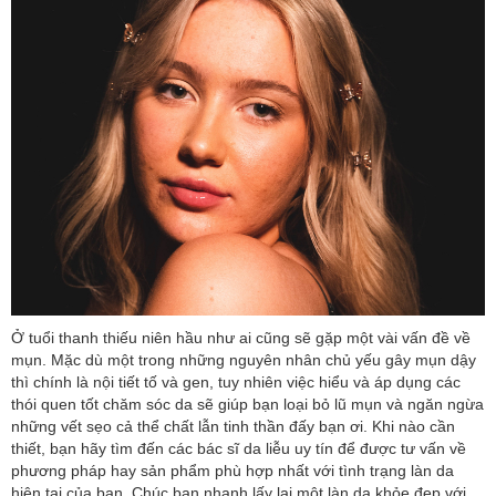
Ở tuổi thanh thiếu niên hầu như ai cũng sẽ gặp một vài vấn đề về
mụn. Mặc dù một trong những nguyên nhân chủ yếu gây mụn dậy
thì chính là nội tiết tố và gen, tuy nhiên việc hiểu và áp dụng các
thói quen tốt chăm sóc da sẽ giúp bạn loại bỏ lũ mụn và ngăn ngừa
những vết sẹo cả thể chất lẫn tinh thần đấy bạn ơi. Khi nào cần
thiết, bạn hãy tìm đến các bác sĩ da liễu uy tín để được tư vấn về
phương pháp hay sản phẩm phù hợp nhất với tình trạng làn da
hiện tại của bạn. Chúc bạn nhanh lấy lại một làn da khỏe đẹp với