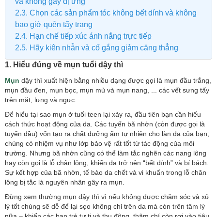
và không gây dị ứng
2.3. Chọn các sản phẩm tóc không bết dính và không
bao giờ quên tẩy trang
2.4. Hạn chế tiếp xúc ánh nắng trực tiếp
2.5. Hãy kiên nhẫn và cố gắng giảm căng thẳng
1. Hiểu đúng về mụn tuổi dậy thì
Mụn
dậy thì xuất hiện bằng nhiều dạng được gọi là mụn đầu trắng,
mụn đầu đen, mụn bọc, mụn mủ và mụn nang, ... các vết sưng tấy
trên mặt, lưng và ngực.
Để hiểu tại sao mụn ở tuổi teen lại xảy ra, đầu tiên bạn cần hiểu
cách thức hoạt động của da. Các tuyến bã nhờn (còn được gọi là
tuyến dầu) vốn tạo ra chất dưỡng ẩm tự nhiên cho làn da của bạn;
chúng có nhiệm vụ như lớp bảo vệ rất tốt từ tác động của môi
trường. Nhưng bã nhờn cũng có thể làm tắc nghẽn các nang lông
hay còn gọi là lỗ chân lông, khiến da trở nên “bết dính” và bí bách.
Sự kết hợp của bã nhờn, tế bào da chết và vi khuẩn trong lỗ chân
lông bị tắc là nguyên nhân gây ra mụn.
Đừng xem thường mụn dậy thì vì nếu không được chăm sóc và xử
lý tốt chúng sẽ dễ để lại sẹo không chỉ trên da mà còn trên tâm lý
nữa – khiến các bạn trẻ tự ti và thụ động, thậm chí còn rơi vào tiêu