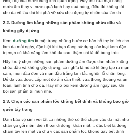
Nhiệt độ của nước cũng khá quan trọng. Hãy thử rửa mặt bằng
nước ấm thay vì nước quá lạnh hay quá nóng, điều đó không tốt
cho da về lâu dài khi phá vỡ sức chịu đựng tự nhiên của làn da.
2.2. Dưỡng ẩm bằng những sản phẩm không chứa dầu và
không gây dị ứng
Kem
dưỡng ẩm
là một trong những bước cơ bản hỗ trợ lợi ích cho
làm da mỗi ngày, đặc biệt khi bạn đang sử dụng các loại kem đặc
trị mụn có khả năng làm khô da cao, thậm chí là dễ bong tróc.
Hãy lưu ý chọn những sản phẩm dưỡng ẩm được dán nhãn không
chứa dầu và không gây dị ứng, có nghĩa là nó sẽ không tạo ra mụn
cám, mụn đầu đen và mụn đầu trắng làm tắc nghẽn lỗ chân lông.
Để da vừa được cấp một độ ẩm cần thiết, vừa thông thoáng và an
toàn, lành tính cho da. Hãy nhớ bôi kem dưỡng ẩm ngay sau khi
bôi sản phẩm trị mụn nhé.
2.3. Chọn các sản phẩm tóc không bết dính và không bao giờ
quên tẩy trang
Đảm bảo vệ sinh với tất cả những thứ có thể chạm vào da mặt như
chăn ga gối mền, điện thoại di động, khăn mặt,... đặc biệt là đừng
chạm tay lên mặt và chú ý các sản phẩm tóc không gây bết dính