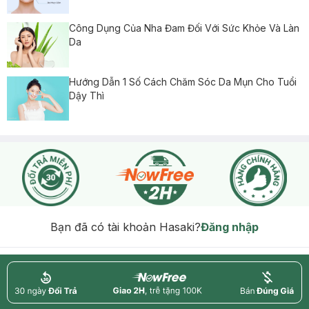
Công Dụng Của Nha Đam Đối Với Sức Khỏe Và Làn
Da
Hướng Dẫn 1 Số Cách Chăm Sóc Da Mụn Cho Tuổi
Dậy Thì
Bạn đã có tài khoản Hasaki?
Đăng nhập
return
nowfree
price