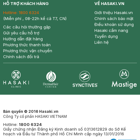
HỖ TRỢ KHÁCH HÀNG
VỀ HASAKI.VN
Hotline:
1800 6324
Giới thiệu Hasaki.vn
(Miễn phí , 08-22h kể cả T7, CN)
Chính sách bảo mật
Điều khoản sử dụng
Các câu hỏi thường gặp
Hasaki cẩm nang
Gửi yêu cầu hỗ trợ
Tuyển dụng
Hướng dẫn đặt hàng
Liên hệ
Phương thức thanh toán
Phương thức vận chuyển
Chính sách đổi trả
Synctives
Clinic
Dermahair
Mastige
Bản quyền © 2016 Hasaki.vn
Công Ty cổ phần HASAKI VIETNAM
Hotline:
1800 6324
Giấy chứng nhận Đăng ký Kinh doanh số 0313612829 do Sở Kế
hoạch và Đầu tư Thành phố Hồ Chí Minh cấp ngày 13/01/2016