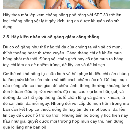
Hãy thoa một lớp kem chống nắng phổ rộng với SPF 30 trở lên,
loại chống nắng vật lý ít gây kích ứng da được khuyến cáo sử
dụng.
2.5. Hãy kiên nhẫn và cố gắng giảm căng thẳng
Dù có cố gắng như thế nào thì da của chúng ta vẫn sẽ có mụn,
thỉnh thoảng hoặc thường xuyên. Căng thẳng chỉ dễ khiến mụn
bùng phát mà thôi. Đừng vội chán ghét hay cố nặn mụn ra bằng
tay, chỉ làm da dễ nhiễm trùng, dễ lây lan và để lại sẹo.
Cơ thể có khả năng tự chữa lành và hồi phục kì diệu chỉ cần chúng
ta lắng sức khỏe của mình và biết cách chăm sóc nó. Dù loại mụn
nào cũng cần có thời gian để chữa lành, thông thường khoảng từ 4
đến 8 tuần điều trị. Đối với mức độ nhẹ, các loại kem bôi, gel, và
dưỡng da có thể giúp thông tắc lỗ chân lông và giảm vi khuẩn, từ
đó cải thiện da mỗi ngày. Nhưng đối với cấp độ mụn trầm trọng mà
bạn cần kết hợp cả thuốc uống thì hãy tìm đến một bác sĩ da liễu
tin cậy để được hỗ trợ kịp thời. Những tiến bộ trong y học hiện nay
hầu như giải quyết được mọi trường hợp mụn dậy thì, nên đừng
quá lo lắng nhé bạn ơi!