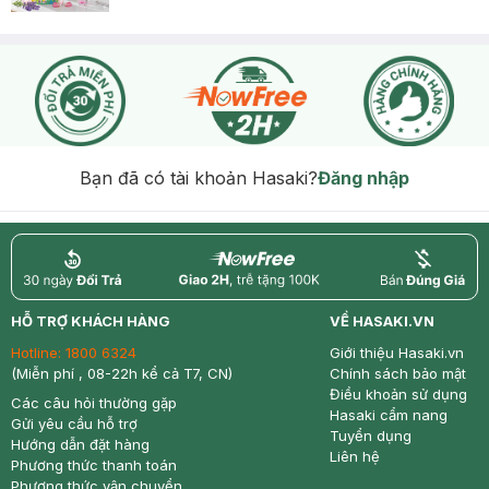
Bạn đã có tài khoản Hasaki?
Đăng nhập
return
nowfree
price
HỖ TRỢ KHÁCH HÀNG
VỀ HASAKI.VN
Hotline:
1800 6324
Giới thiệu Hasaki.vn
(Miễn phí , 08-22h kể cả T7, CN)
Chính sách bảo mật
Điều khoản sử dụng
Các câu hỏi thường gặp
Hasaki cẩm nang
Gửi yêu cầu hỗ trợ
Tuyển dụng
Hướng dẫn đặt hàng
Liên hệ
Phương thức thanh toán
Phương thức vận chuyển