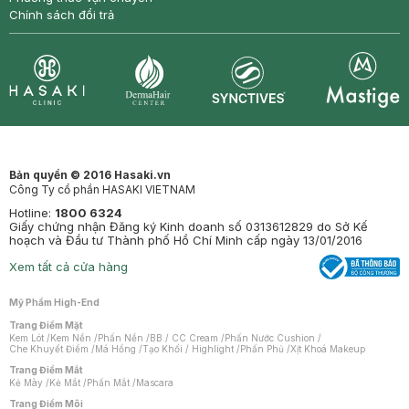
Chính sách đổi trả
Synctives
Clinic
Dermahair
Mastige
Bản quyền © 2016 Hasaki.vn
Công Ty cổ phần HASAKI VIETNAM
Hotline:
1800 6324
Giấy chứng nhận Đăng ký Kinh doanh số 0313612829 do Sở Kế
hoạch và Đầu tư Thành phố Hồ Chí Minh cấp ngày 13/01/2016
Xem tất cả cửa hàng
Mỹ Phẩm High-End
Trang Điểm Mặt
Kem Lót
/
Kem Nền
/
Phấn Nền
/
BB / CC Cream
/
Phấn Nước Cushion
/
Che Khuyết Điểm
/
Má Hồng
/
Tạo Khối / Highlight
/
Phấn Phủ
/
Xịt Khoá Makeup
Trang Điểm Mắt
Kẻ Mày
/
Kẻ Mắt
/
Phấn Mắt
/
Mascara
Trang Điểm Môi