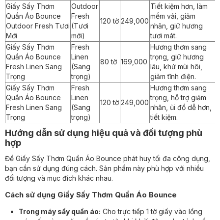
Giấy Sấy Thơm
Outdoor
Tiết kiệm hơn, làm
Quần Áo Bounce
Fresh
mềm vải, giảm
120 tờ
249,000
Outdoor Fresh Tươi
(Tươi
nhăn, giữ hương
Mới
mới)
tươi mát.
Giấy Sấy Thơm
Fresh
Hương thơm sang
Quần Áo Bounce
Linen
trọng, giữ hương
80 tờ
169,000
Fresh Linen Sang
(Sang
lâu, khử mùi hôi,
Trọng
trọng)
giảm tĩnh điện.
Giấy Sấy Thơm
Fresh
Hương thơm sang
Quần Áo Bounce
Linen
trọng, hỗ trợ giảm
120 tờ
249,000
Fresh Linen Sang
(Sang
nhăn, ủi đồ dễ hơn,
Trọng
trọng)
tiết kiệm.
Hướng dẫn sử dụng hiệu quả và đối tượng phù
hợp
Để Giấy Sấy Thơm Quần Áo Bounce phát huy tối đa công dụng,
bạn cần sử dụng đúng cách. Sản phẩm này phù hợp với nhiều
đối tượng và mục đích khác nhau.
Cách sử dụng Giấy Sấy Thơm Quần Áo Bounce
Trong máy sấy quần áo:
Cho trực tiếp 1 tờ giấy vào lồng