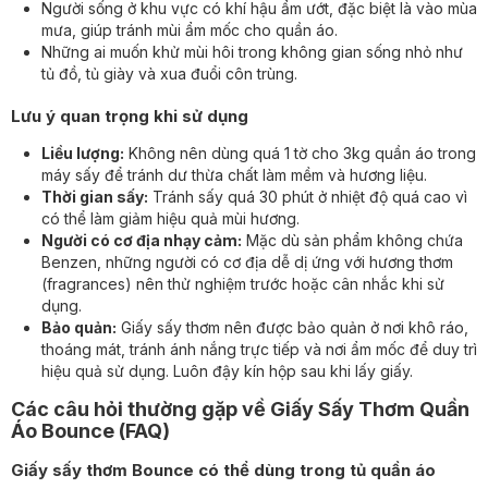
Người sống ở khu vực có khí hậu ẩm ướt, đặc biệt là vào mùa
mưa, giúp tránh mùi ẩm mốc cho quần áo.
Những ai muốn khử mùi hôi trong không gian sống nhỏ như
tủ đồ, tủ giày và xua đuổi côn trùng.
Lưu ý quan trọng khi sử dụng
Liều lượng:
Không nên dùng quá 1 tờ cho 3kg quần áo trong
máy sấy để tránh dư thừa chất làm mềm và hương liệu.
Thời gian sấy:
Tránh sấy quá 30 phút ở nhiệt độ quá cao vì
có thể làm giảm hiệu quả mùi hương.
Người có cơ địa nhạy cảm:
Mặc dù sản phẩm không chứa
Benzen, những người có cơ địa dễ dị ứng với hương thơm
(fragrances) nên thử nghiệm trước hoặc cân nhắc khi sử
dụng.
Bảo quản:
Giấy sấy thơm nên được bảo quản ở nơi khô ráo,
thoáng mát, tránh ánh nắng trực tiếp và nơi ẩm mốc để duy trì
hiệu quả sử dụng. Luôn đậy kín hộp sau khi lấy giấy.
Các câu hỏi thường gặp về Giấy Sấy Thơm Quần
Áo Bounce (FAQ)
Giấy sấy thơm Bounce có thể dùng trong tủ quần áo