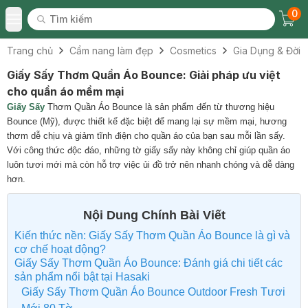
0
Tìm kiếm
Chec
Tìm kiếm
Toggle Menu
Trang chủ
Cẩm nang làm đẹp
Cosmetics
Gia Dụng & Đời 
Giấy Sấy Thơm Quần Áo Bounce: Giải pháp ưu việt
cho quần áo mềm mại
Giấy Sấy
Thơm Quần Áo Bounce là sản phẩm đến từ thương hiệu
Bounce (Mỹ), được thiết kế đặc biệt để mang lại sự mềm mại, hương
thơm dễ chịu và giảm tĩnh điện cho quần áo của bạn sau mỗi lần sấy.
Với công thức độc đáo, những tờ giấy sấy này không chỉ giúp quần áo
luôn tươi mới mà còn hỗ trợ việc ủi đồ trở nên nhanh chóng và dễ dàng
hơn.
Nội Dung Chính Bài Viết
Kiến thức nền: Giấy Sấy Thơm Quần Áo Bounce là gì và
cơ chế hoạt động?
Giấy Sấy Thơm Quần Áo Bounce: Đánh giá chi tiết các
sản phẩm nổi bật tại Hasaki
Giấy Sấy Thơm Quần Áo Bounce Outdoor Fresh Tươi