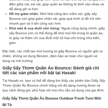
điện giữa các sợi vải, giúp quần áo không bị dính vào nhau và
dễ dàng gỡ ra hơn.
Hỗ trợ giảm nhăn:
Nhờ khả năng làm mềm sợi, giấy sấy
Bounce còn giúp giảm nhăn vải, giúp quá trình ủi đồ trở nên
nhanh gọn và ít tốn công sức hơn.
Khử mùi & xua đuổi côn trùng:
Ngoài công dụng chính, giấy
sấy Bounce còn có thể dùng để khử mùi hôi trong tủ quần áo,
tủ giày và thậm chí xua đuổi một số loại côn trùng như kiến,
gián.
Đặc biệt, các chất tạo mùi hương từ giấy Bounce có nguồn gốc tự
nhiên, không sử dụng Benzen, đảm bảo an toàn cho người sử
dụng và môi trường.
Giấy Sấy Thơm Quần Áo Bounce: Đánh giá chi
tiết các sản phẩm nổi bật tại Hasaki
Tại Hasaki.vn, bạn có thể dễ dàng tìm thấy các phiên bản Giấy Sấy
Thơm Quần Áo Bounce chính hãng với đa dạng hương thơm và
quy cách đóng gói, phù hợp với mọi nhu cầu sử dụng của gia đình.
Giấy Sấy Thơm Quần Áo Bounce Outdoor Fresh Tươi Mới
80 Tờ