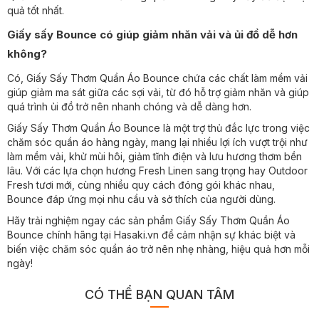
quả tốt nhất.
Giấy sấy Bounce có giúp giảm nhăn vải và ủi đồ dễ hơn
không?
Có, Giấy Sấy Thơm Quần Áo Bounce chứa các chất làm mềm vải
giúp giảm ma sát giữa các sợi vải, từ đó hỗ trợ giảm nhăn và giúp
quá trình ủi đồ trở nên nhanh chóng và dễ dàng hơn.
Giấy Sấy Thơm Quần Áo Bounce là một trợ thủ đắc lực trong việc
chăm sóc quần áo hàng ngày, mang lại nhiều lợi ích vượt trội như
làm mềm vải, khử mùi hôi, giảm tĩnh điện và lưu hương thơm bền
lâu. Với các lựa chọn hương Fresh Linen sang trọng hay Outdoor
Fresh tươi mới, cùng nhiều quy cách đóng gói khác nhau,
Bounce đáp ứng mọi nhu cầu và sở thích của người dùng.
Hãy trải nghiệm ngay các sản phẩm Giấy Sấy Thơm Quần Áo
Bounce chính hãng tại Hasaki.vn để cảm nhận sự khác biệt và
biến việc chăm sóc quần áo trở nên nhẹ nhàng, hiệu quả hơn mỗi
ngày!
CÓ THỂ BẠN QUAN TÂM