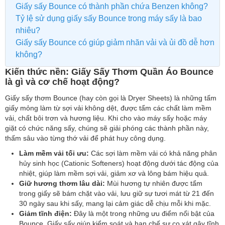
Giấy sấy Bounce có thành phần chứa Benzen không?
Tỷ lệ sử dụng giấy sấy Bounce trong máy sấy là bao
nhiêu?
Giấy sấy Bounce có giúp giảm nhăn vải và ủi đồ dễ hơn
không?
Kiến thức nền: Giấy Sấy Thơm Quần Áo Bounce
là gì và cơ chế hoạt động?
Giấy sấy thơm Bounce (hay còn gọi là Dryer Sheets) là những tấm
giấy mỏng làm từ sợi vải không dệt, được tẩm các chất làm mềm
vải, chất bôi trơn và hương liệu. Khi cho vào máy sấy hoặc máy
giặt có chức năng sấy, chúng sẽ giải phóng các thành phần này,
thấm sâu vào từng thớ vải để phát huy công dụng.
Làm mềm vải tối ưu:
Các sợi làm mềm vải có khả năng phân
hủy sinh học (Cationic Softeners) hoạt động dưới tác động của
nhiệt, giúp làm mềm sợi vải, giảm xơ và lông bám hiệu quả.
Giữ hương thơm lâu dài:
Mùi hương tự nhiên được tẩm
trong giấy sẽ bám chặt vào vải, lưu giữ sự tươi mát từ 21 đến
30 ngày sau khi sấy, mang lại cảm giác dễ chịu mỗi khi mặc.
Giảm tĩnh điện:
Đây là một trong những ưu điểm nổi bật của
Bounce. Giấy sấy giúp kiểm soát và hạn chế sự cọ xát gây tĩnh