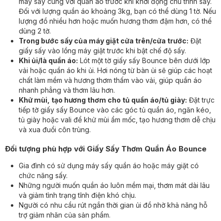
máy sấy cùng với quần áo trước khi khởi động chu trình sấy.
Đối với lượng quần áo khoảng 3kg, bạn có thể dùng 1 tờ. Nếu
lượng đồ nhiều hơn hoặc muốn hương thơm đậm hơn, có thể
dùng 2 tờ.
Trong bước sấy của máy giặt cửa trên/cửa trước:
Đặt
giấy sấy vào lồng máy giặt trước khi bật chế độ sấy.
Khi ủi/là quần áo:
Lót một tờ giấy sấy Bounce bên dưới lớp
vải hoặc quần áo khi ủi. Hơi nóng từ bàn ủi sẽ giúp các hoạt
chất làm mềm và hương thơm thấm vào vải, giúp quần áo
nhanh phẳng và thơm lâu hơn.
Khử mùi, tạo hương thơm cho tủ quần áo/tủ giày:
Đặt trực
tiếp tờ giấy sấy Bounce vào các góc tủ quần áo, ngăn kéo,
tủ giày hoặc vali để khử mùi ẩm mốc, tạo hương thơm dễ chịu
và xua đuổi côn trùng.
Đối tượng phù hợp với Giấy Sấy Thơm Quần Áo Bounce
Gia đình có sử dụng máy sấy quần áo hoặc máy giặt có
chức năng sấy.
Những người muốn quần áo luôn mềm mại, thơm mát dài lâu
và giảm tình trạng tĩnh điện khó chịu.
Người có nhu cầu rút ngắn thời gian ủi đồ nhờ khả năng hỗ
trợ giảm nhăn của sản phẩm.