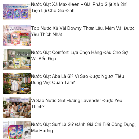
Nước Giặt Xả MaxKleen – Giải Pháp Giặt Xả 2in1
Tiện Lợi Cho Gia Đình
Top Nước Xả Vải Downy Thơm Lâu, Mềm Vải Được
Yêu Thích Nhất
Nước Giặt Comfort: Lựa Chọn Hàng Đầu Cho Sợi
Vải Bền Đẹp
Nước Giặt Aba Là Gì? Vì Sao Được Người Tiêu
Dùng Việt Quan Tâm?
Vì Sao Nước Giặt Hương Lavender Được Yêu
Thích?
Nước Giặt Surf Là Gì? Đánh Giá Chi Tiết Công Dụng,
Mùi Hương