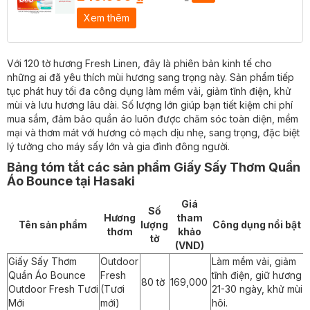
Xem thêm
Với 120 tờ hương Fresh Linen, đây là phiên bản kinh tế cho
những ai đã yêu thích mùi hương sang trọng này. Sản phẩm tiếp
tục phát huy tối đa công dụng làm mềm vải, giảm tĩnh điện, khử
mùi và lưu hương lâu dài. Số lượng lớn giúp bạn tiết kiệm chi phí
mua sắm, đảm bảo quần áo luôn được chăm sóc toàn diện, mềm
mại và thơm mát với hương cỏ mạch dịu nhẹ, sang trọng, đặc biệt
lý tưởng cho máy sấy lớn và gia đình đông người.
Bảng tóm tắt các sản phẩm Giấy Sấy Thơm Quần
Áo Bounce tại Hasaki
Giá
Số
Hương
tham
Tên sản phẩm
lượng
Công dụng nổi bật
thơm
khảo
tờ
(VND)
Giấy Sấy Thơm
Outdoor
Làm mềm vải, giảm
Quần Áo Bounce
Fresh
tĩnh điện, giữ hương
80 tờ
169,000
Outdoor Fresh Tươi
(Tươi
21-30 ngày, khử mùi
Mới
mới)
hôi.