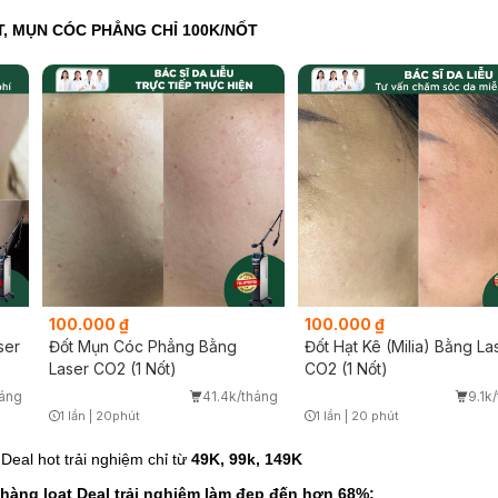
T, MỤN CÓC PHẲNG CHỈ 100K/NỐT
100.000 ₫
100.000 ₫
ser
Đốt Mụn Cóc Phẳng Bằng
Đốt Hạt Kê (Milia) Bằng La
Laser CO2 (1 Nốt)
CO2 (1 Nốt)
háng
41.4k/tháng
9.1k
1 lần
|
20phút
1 lần
|
20 phút
Timer Gray Icon
Timer Gray Icon
eal hot trải nghiệm chỉ từ
49K, 99k, 149K
 hàng loạt Deal trải nghiệm làm đẹp đến hơn 68%: