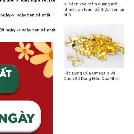
ộng dồn 9 ngày nghỉ Tết (kể
10 cách xóa thâm quầng mắt
nhanh, an toàn, dễ thực hiện tại
nhà
 ngày
-> ngày hẹn trễ nhất
09 ngày
-> ngày hẹn trễ nhất
Tác Dụng Của Omega 3 Và
Cách Sử Dụng Hiệu Quả Nhất