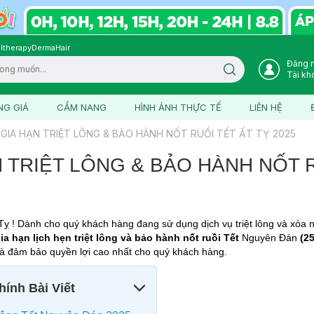
ltherapy
DermaHair
Đăng 
Search icon
Tài kh
NG GIÁ
CẨM NANG
HÌNH ẢNH THỰC TẾ
LIÊN HỆ
 GIA HẠN TRIỆT LÔNG & BẢO HÀNH NỐT RUỒI TẾT ẤT TỴ 2025
N TRIỆT LÔNG & BẢO HÀNH NỐT 
ỵ ! Dành cho quý khách hàng đang sử dụng dịch vụ triệt lông và xóa nố
ia hạn lịch hẹn triệt lông và bảo hành nốt ruồi Tết
Nguyên Đán
(25
 và đảm bảo quyền lợi cao nhất cho quý khách hàng.
ính Bài Viết