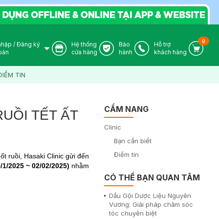
0
nhập
/
Đăng ký
Hệ thống
Bảo
Hỗ trợ
User Icon
Store Icon
Warranty Icon
Phone Icon
Cart I
oản
cửa hàng
hành
khách hàng
ĐIỂM TIN
CẨM NANG
RUỒI TẾT ẤT
Clinic
Bạn cần biết
Điểm tin
t ruồi, Hasaki Clinic gửi đến
/1/2025 ~ 02/02/2025)
nhằm
CÓ THỂ BẠN QUAN TÂM
Dầu Gội Dược Liệu Nguyên
Vương: Giải pháp chăm sóc
tóc chuyên biệt