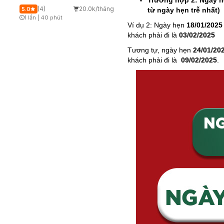
Trường hợp 2: Ngày hẹ
(4)
20.0k/tháng
5.0
từ ngày hẹn trễ nhất)
1 lần
|
40 phút
Timer Gray Icon
Ví dụ 2: Ngày hẹn
18/01/2025
khách phải đi là
03/02/2025
Tương tự, ngày hẹn
24/01/20
khách phải đi là
09/02/2025
.