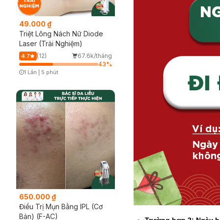
49.000 ₫
Triệt Lông Nách Nữ Diode
Laser (Trải Nghiệm)
(12)
67.6k/tháng
4.7
43
%
1 Lần
|
5 phút
Timer Gray Icon
650.000 ₫
Điều Trị Mụn Bằng IPL (Cơ
Bản) (F-AC)