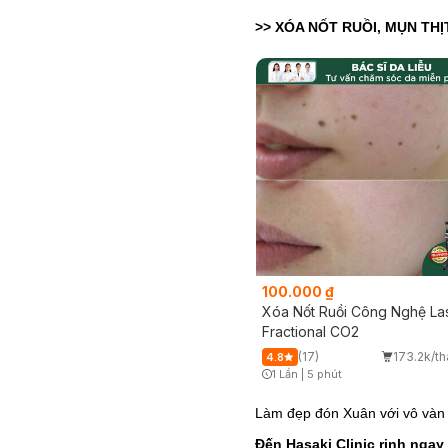
>> XÓA NỐT RUỒI, MỤN THỊ
100.000 ₫
Xóa Nốt Ruồi Công Nghệ La
Fractional CO2
(17)
173.2k/t
4.8
1 Lần
|
5 phút
Timer Gray Icon
Làm đẹp đón Xuân với vô vàn D
Đến Hasaki Clinic rinh ngay