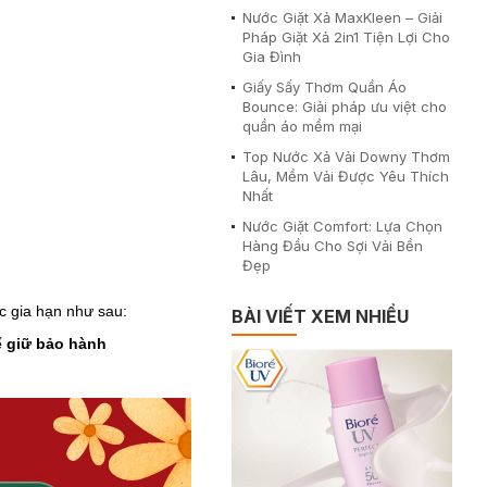
Nước Giặt Xả MaxKleen – Giải
Pháp Giặt Xả 2in1 Tiện Lợi Cho
Gia Đình
Giấy Sấy Thơm Quần Áo
Bounce: Giải pháp ưu việt cho
quần áo mềm mại
Top Nước Xả Vải Downy Thơm
Lâu, Mềm Vải Được Yêu Thích
Nhất
Nước Giặt Comfort: Lựa Chọn
Hàng Đầu Cho Sợi Vải Bền
Đẹp
c gia hạn như sau:
BÀI VIẾT XEM NHIỀU
ể giữ bảo hành ​