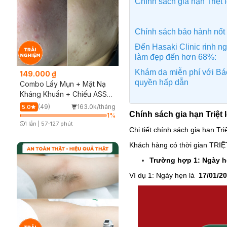
Chính sách gia hạn Triệ
Chính sách bảo hành nốt
Đến Hasaki Clinic rinh ng
làm đẹp đến hơn 68%:
Khám da miễn phí với Bác
149.000 ₫
quyền hấp dẫn
Combo Lấy Mụn + Mặt Nạ
Kháng Khuẩn + Chiếu ASSH
(Trải nghiệm)
(49)
163.0k/tháng
5.0
Chính sách gia hạn Triệt
1
%
1 lần
|
57-127 phút
Chi tiết chính sách gia hạn T
Timer Gray Icon
Khách hàng có
thời gian TRI
Trường hợp 1: Ngày hẹ
Ví dụ 1: Ngày hẹn là
17/01/2