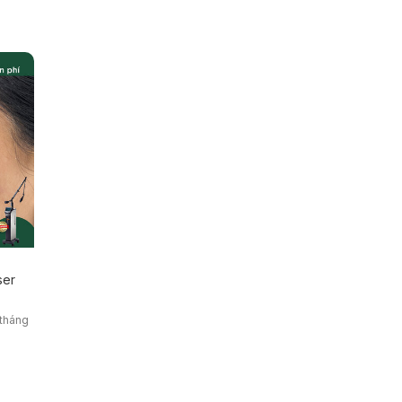
ser
/tháng