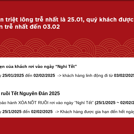
ẹn của khách rơi vào ngày “Nghỉ Tết”
ày
25/01/2025
đến
02/02/2025
-> khách hàng linh động đi từ
03/02/202
 ruồi Tết Nguyên Đán 2025
bảo hành XÓA NỐT RUỒI rơi vào ngày “Nghỉ Tết”
(25/1/2025 ~ 02/02/
ày
25/1/2025
đến
02/02/2025
-> Khách hàng được gia hạn đến hết ng