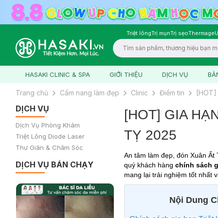
Triệt lông
Trị mụn
Trị sẹo
Thermage
U
Logo
HASAKI CLINIC & SPA
GIỚI THIỆU
DỊCH VỤ
BẢ
Trang chủ
Cẩm nang làm đẹp
Clinic
Điểm tin
[HOT]
DỊCH VỤ
[HOT] GIA HẠ
Dịch Vụ Phòng Khám
TỴ 2025
Triệt Lông Diode Laser
Thư Giãn & Chăm Sóc
An tâm làm đẹp, đón Xuân Ất T
DỊCH VỤ BÁN CHẠY
quý khách hàng
c
hính sách g
mang lại trải nghiệm tốt nhất
Nội Dung Ch