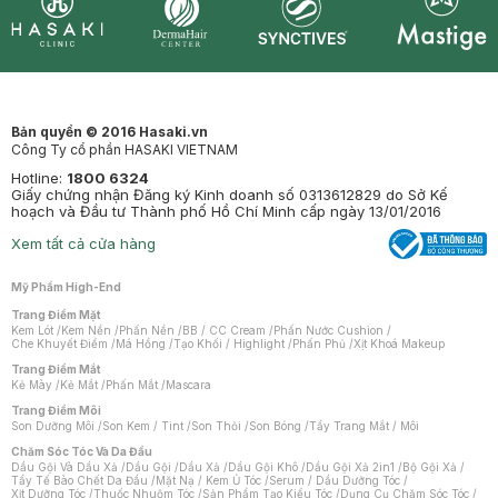
Synctives
Clinic
Dermahair
Mastige
Bản quyền © 2016 Hasaki.vn
Công Ty cổ phần HASAKI VIETNAM
Hotline:
1800 6324
Giấy chứng nhận Đăng ký Kinh doanh số 0313612829 do Sở Kế
hoạch và Đầu tư Thành phố Hồ Chí Minh cấp ngày 13/01/2016
Xem tất cả cửa hàng
Mỹ Phẩm High-End
Trang Điểm Mặt
Kem Lót
/
Kem Nền
/
Phấn Nền
/
BB / CC Cream
/
Phấn Nước Cushion
/
Che Khuyết Điểm
/
Má Hồng
/
Tạo Khối / Highlight
/
Phấn Phủ
/
Xịt Khoá Makeup
Trang Điểm Mắt
Kẻ Mày
/
Kẻ Mắt
/
Phấn Mắt
/
Mascara
Trang Điểm Môi
Son Dưỡng Môi
/
Son Kem / Tint
/
Son Thỏi
/
Son Bóng
/
Tẩy Trang Mắt / Môi
Chăm Sóc Tóc Và Da Đầu
Dầu Gội Và Dầu Xả
/
Dầu Gội
/
Dầu Xả
/
Dầu Gội Khô
/
Dầu Gội Xả 2in1
/
Bộ Gội Xả
/
Tẩy Tế Bào Chết Da Đầu
/
Mặt Nạ / Kem Ủ Tóc
/
Serum / Dầu Dưỡng Tóc
/
Xịt Dưỡng Tóc
/
Thuốc Nhuộm Tóc
/
Sản Phẩm Tạo Kiểu Tóc
/
Dụng Cụ Chăm Sóc Tóc
/