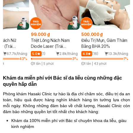
99.000 ₫
500.000 ₫
g Nách Nữ
Triệt Lông Nách Nam
Điều Trị Mụn, Giảm Thâm
r (Trải
Diode Laser (Trải
Bằng BHA 20%
Nghiệm)
67.7k/tháng
(1)
2.8k/tháng
(16)
13.3k/tháng
5.0
4.8
43
%
3
%
1
%
hút
1 lần
|
5 phút
1 lần
|
43 phút
Icon
Timer Gray Icon
Timer Gray Icon
Khám da miễn phí với Bác sĩ da liễu cùng những đặc
quyền hấp dẫn
Phòng khám Hasaki Clinic tự hào là địa chỉ chăm sóc, điều trị da an
toàn, hiệu quả được hàng nghìn khách hàng tin tưởng lựa chọn
mỗi ngày. Không những đảm bảo về chất lượng, Hasaki Clinic còn
đảm bảo những quyền lợi tốt nhất cho khách hàng:
Khám da 100% miễn phí với Bác sĩ chuyên khoa da liễu, giàu
kinh nghiệm