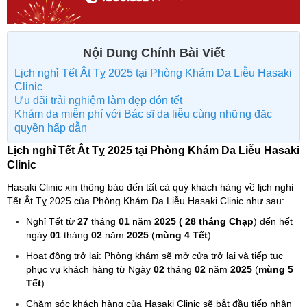
Nội Dung Chính Bài Viết
Lịch nghỉ Tết Ât Tỵ 2025 tại Phòng Khám Da Liễu Hasaki
Clinic
Ưu đãi trải nghiệm làm đẹp đón tết
Khám da miễn phí với Bác sĩ da liễu cùng những đặc
quyền hấp dẫn
Lịch nghỉ Tết Ât Tỵ 2025 tại Phòng Khám Da Liễu Hasaki
Clinic
Hasaki Clinic xin thông báo đến tất cả quý khách hàng về lịch nghỉ
Tết Ât Tỵ 2025 của Phòng Khám Da Liễu Hasaki Clinic như sau:
Nghỉ Tết từ
27
tháng
01
năm
2025
( 28 tháng Chạp
) đến hết
ngày
01
tháng
02
năm
2025
(
mùng 4 Tết
).
Hoạt động trở lại: Phòng khám sẽ mở cửa trở lại và tiếp tục
phục vụ khách hàng từ Ngày
02
tháng
02
năm
2025
(
mùng 5
Tết
).
Chăm sóc khách hàng của Hasaki Clinic sẽ bắt đầu tiếp nhận