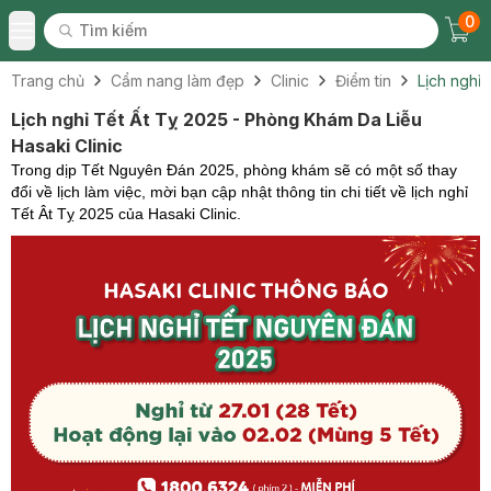
0
Tìm kiếm
Chec
Tìm kiếm
Toggle Menu
Trang chủ
Cẩm nang làm đẹp
Clinic
Điểm tin
Lịch nghỉ
Lịch nghỉ Tết Ất Tỵ 2025 - Phòng Khám Da Liễu
Hasaki Clinic
Trong dịp Tết Nguyên Đán 2025, phòng khám sẽ có một số thay
đổi về lịch làm việc, mời bạn
cập nhật
thông tin chi tiết về lịch nghỉ
Tết Ât Tỵ 2025 của Hasaki Clinic.