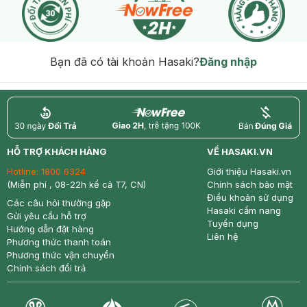
Bạn đã có tài khoản Hasaki?
Đăng nhập
return
nowfree
price
HỖ TRỢ KHÁCH HÀNG
VỀ HASAKI.VN
Hotline:
1800 6324
Giới thiệu Hasaki.vn
(Miễn phí , 08-22h kể cả T7, CN)
Chính sách bảo mật
Điều khoản sử dụng
Các câu hỏi thường gặp
Hasaki cẩm nang
Gửi yêu cầu hỗ trợ
Tuyển dụng
Hướng dẫn đặt hàng
Liên hệ
Phương thức thanh toán
Phương thức vận chuyển
Chính sách đổi trả