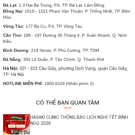
Đà Lạt:
1-3 Hai Bà Trưng, P.6, TP. Đà Lạt, Lâm Đồng.
Đồng Nai:
1519 - 1521 Phạm Văn Thuận, P. Thống Nhất, TP. Biên
Hòa
Vũng Tàu:
177 Ba Cu, P.4, TP. Vũng Tàu
Cần Thơ:
189 - 197 Đường 30 Tháng 4, P. Xuân Khánh, Q. Ninh
Kiều
Bình Dương:
219 Yersin, P. Phú Cường, TP. TDM
Đà Nẵng:
393 Lê Duẩn, P. Tân Chính, Q. Thanh Khê
Hà Nội:
321 - 323 Cầu Giấy, phường Dịch Vọng, quận Cầu Giấy,
TP. Hà Nội
HOTLINE MIỄN PHÍ:
1800 6324 (Nhấn phím 2)
CÓ THỂ BẠN QUAN TÂM
HASAKI CLINIC THÔNG BÁO LỊCH NGHỈ TẾT BÍNH
NGỌ 2026