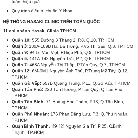
toàn, hiệu quả
Quy trình điều trị chuẩn Y khoa
HỆ THỐNG HASAKI CLINIC TRÊN TOÀN QUỐC
11 chi nhánh Hasaki Clinic TP.HCM
Quận 10:
555 Đường 3 Tháng 2, P.8, Q.10, TP.HCM
Quận 3
:
189A-189B Hai Bà Trưng, P.Võ Thị Sáu, Q.3, TP.HCM
Quận 9:
94 Lê Văn Việt, P.Hiệp Phú, Q.9, TP.HCM
Quận 5:
141A-143 Nguyễn Trãi, P.2, Q.5, TP.HCM
Quận 7:
468A Nguyễn Thị Thập, P.Tân Quy, Q.7, TP.HCM
Quận 12:
6M-6M1 Nguyễn Ảnh Thủ, P.Trung Mỹ Tây, Q.12,
TP.HCM
Quận Gò Vấp:
657B Quang Trung, P.11, Q.Gò Vấp, TP.HCM
Quận Tân Phú:
220 Tân Hương, P.Tân Quý, Q.Tân Phú,
TP.HCM
Quận Tân Bình:
71 Hoàng Hoa Thám, P.13, Q.Tân Bình,
TP.HCM
Quận Phú Nhuận:
176 Phan Đăng Lưu, P.3, Q.Phú Nhuận,
TP.HCM
Quận Bình Thạnh:
119-121 Nguyễn Gia Trí, P.25, Q.Bình
Thạnh, TP.HCM