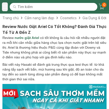
0
Tìm kiếm
Chec
Tìm kiếm
Toggle Menu
Trang chủ
Cẩm nang làm đẹp
Cosmetics
Gia Dụng & Đời 
Review Nước Giặt Ariel Có Tốt Không? Đánh Giá Thực
Tế Từ A Đến Z
Review
nước giặt Ariel
có tốt không là câu hỏi rất nhiều người đặt
ra mỗi khi cân nhắc giữa hàng chục lựa chọn nước giặt trên kệ siêu
thị. Ariel là thương hiệu thuộc P&G cùng tập đoàn với Downy và
Tide nhưng không phải ai cũng biết rõ sản phẩm này thực sự mạnh
ở điểm nào và phù hợp với gia đình kiểu nào.
Bài viết này Hasaki sẽ đánh giá trung thực qua test thực tế: từ khả
năng tẩy sạch vết bẩn, mùi hương sau khi giặt, độ an toàn cho da
tay đến so sánh từng dòng sản phẩm đang có để bạn không mất
thời gian thử sai nữa.