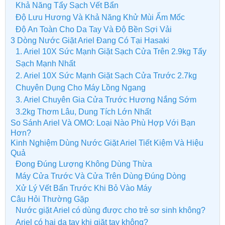
Khả Năng Tẩy Sạch Vết Bẩn
Độ Lưu Hương Và Khả Năng Khử Mùi Ẩm Mốc
Độ An Toàn Cho Da Tay Và Độ Bền Sợi Vải
3 Dòng Nước Giặt Ariel Đang Có Tại Hasaki
1. Ariel 10X Sức Mạnh Giặt Sạch Cửa Trên 2.9kg Tẩy
Sạch Mạnh Nhất
2. Ariel 10X Sức Mạnh Giặt Sạch Cửa Trước 2.7kg
Chuyên Dụng Cho Máy Lồng Ngang
3. Ariel Chuyên Gia Cửa Trước Hương Nắng Sớm
3.2kg Thơm Lâu, Dung Tích Lớn Nhất
So Sánh Ariel Và OMO: Loại Nào Phù Hợp Với Bạn
Hơn?
Kinh Nghiệm Dùng Nước Giặt Ariel Tiết Kiệm Và Hiệu
Quả
Đong Đúng Lượng Không Dùng Thừa
Máy Cửa Trước Và Cửa Trên Dùng Đúng Dòng
Xử Lý Vết Bẩn Trước Khi Bỏ Vào Máy
Câu Hỏi Thường Gặp
Nước giặt Ariel có dùng được cho trẻ sơ sinh không?
Ariel có hại da tay khi giặt tay không?