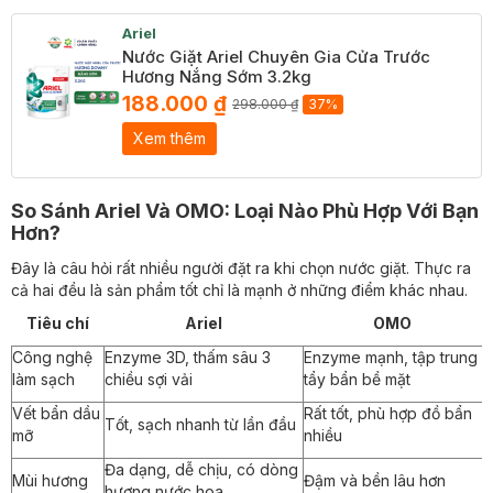
Ariel
Nước Giặt Ariel Chuyên Gia Cửa Trước
Hương Nắng Sớm 3.2kg
188.000 ₫
298.000 ₫
37%
Xem thêm
So Sánh Ariel Và OMO: Loại Nào Phù Hợp Với Bạn
Hơn?
Đây là câu hỏi rất nhiều người đặt ra khi chọn nước giặt. Thực ra
cả hai đều là sản phẩm tốt chỉ là mạnh ở những điểm khác nhau.
Tiêu chí
Ariel
OMO
Công nghệ
Enzyme 3D, thấm sâu 3
Enzyme mạnh, tập trung
làm sạch
chiều sợi vải
tẩy bẩn bề mặt
Vết bẩn dầu
Rất tốt, phù hợp đồ bẩn
Tốt, sạch nhanh từ lần đầu
mỡ
nhiều
Đa dạng, dễ chịu, có dòng
Mùi hương
Đậm và bền lâu hơn
hương nước hoa