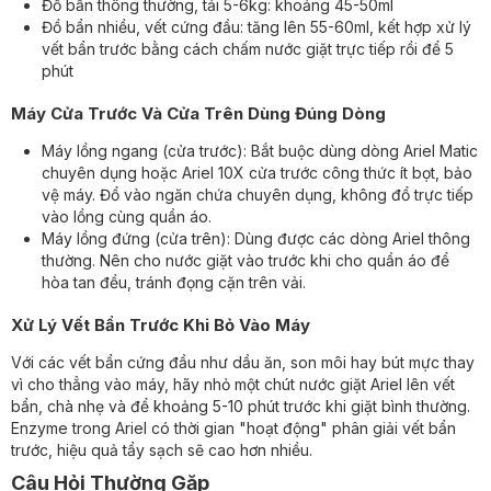
Đồ bẩn thông thường, tải 5-6kg: khoảng 45-50ml
Đồ bẩn nhiều, vết cứng đầu: tăng lên 55-60ml, kết hợp xử lý
vết bẩn trước bằng cách chấm nước giặt trực tiếp rồi để 5
phút
Máy Cửa Trước Và Cửa Trên Dùng Đúng Dòng
Máy lồng ngang (cửa trước): Bắt buộc dùng dòng Ariel Matic
chuyên dụng hoặc Ariel 10X cửa trước công thức ít bọt, bảo
vệ máy. Đổ vào ngăn chứa chuyên dụng, không đổ trực tiếp
vào lồng cùng quần áo.
Máy lồng đứng (cửa trên): Dùng được các dòng Ariel thông
thường. Nên cho nước giặt vào trước khi cho quần áo để
hòa tan đều, tránh đọng cặn trên vải.
Xử Lý Vết Bẩn Trước Khi Bỏ Vào Máy
Với các vết bẩn cứng đầu như dầu ăn, son môi hay bút mực thay
vì cho thẳng vào máy, hãy nhỏ một chút nước giặt Ariel lên vết
bẩn, chà nhẹ và để khoảng 5-10 phút trước khi giặt bình thường.
Enzyme trong Ariel có thời gian "hoạt động" phân giải vết bẩn
trước, hiệu quả tẩy sạch sẽ cao hơn nhiều.
Câu Hỏi Thường Gặp