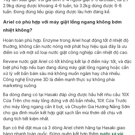
2.9kg dùng được khoảng 4-6 tuần, túi 3.2kg dùng được 6-8
tuần. Đong đúng liều giúp dùng được lâu hơn đáng kể.
Ariel có phù hợp với máy giặt lồng ngang không bơm
nhiệt không?
Hoàn toàn phù hợp. Enzyme trong Ariel hoạt động tốt ở nhiệt độ
thường, không cần nước nóng mới phát huy hiệu quả đây là ưu
điểm so với một số loại nước giặt công nghiệp cần nhiệt độ cao.
Review nước giặt Ariel có tốt không kết lại ở điểm này: tốt, và đặc
biệt phù hợp nếu bạn đang dùng máy giặt lồng ngang hoặc cần
xử lý vết bẩn bám sâu mà không muốn ngâm hay chà nhiều.
Công nghệ Enzyme 3D là điểm mạnh thực sự không phải
marketing suông.
Ba dòng đang có tại Hasaki đáp ứng được hầu hết nhu cầu: 10X
Cửa Trên cho máy lồng đứng với đồ bẩn nhiều, 10X Cửa Trước
cho máy lồng ngang cần ít bọt, và Chuyên Gia Hương Nắng Sớm
cho gia đình muốn kết hợp giặt sạch lẫn mùi thơm dễ chịu với
dung tích tiết kiệm nhất.
Bạn có thể đặt mua cả 3 dòng Ariel chính hãng tại Hasaki giao
hàng nhanh toàn quốc. Đừng quên kết hợp thêm
nước xả vải