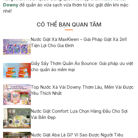
Downy
để quần áo vừa sạch vừa thơm từ lúc giặt đến khi mặc
nhé!
CÓ THỂ BẠN QUAN TÂM
Nước Giặt Xả MaxKleen – Giải Pháp Giặt Xả 2in1
Tiện Lợi Cho Gia Đình
Giấy Sấy Thơm Quần Áo Bounce: Giải pháp ưu việt
cho quần áo mềm mại
Top Nước Xả Vải Downy Thơm Lâu, Mềm Vải Được
Yêu Thích Nhất
Nước Giặt Comfort: Lựa Chọn Hàng Đầu Cho Sợi
Vải Bền Đẹp
Nước Giặt Aba Là Gì? Vì Sao Được Người Tiêu