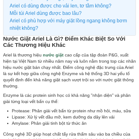
Ariel có dùng được cho vải len, tơ tằm không?
Mỗi túi Ariel dùng được bao lâu?
Ariel có phù hợp với máy giặt lồng ngang không bơm
nhiệt không?
Nước Giặt Ariel Là Gì? Điểm Khác Biệt So Với
Các Thương Hiệu Khác
Ariel là thương hiệu
nước giặt
cao cấp của tập đoàn P&G, xuất
hiện tại Việt Nam từ nhiều năm nay và luôn nằm trong top các nhãn
hiệu nước giặt bán chạy nhất. Điểm công nghệ đặc trưng của Ariel
là sự kết hợp giữa công nghệ Enzyme và hệ thống 3D hai yếu tố
quyết định đến khả năng giặt sạch vượt trội so với nước giặt thông
thường.
Enzyme là các protein sinh học có khả năng "nhận diện" và phân
giải từng loại vết bẩn cụ thể:
Protease: Phân giải vết bẩn từ protein như mồ hôi, máu, sữa
Lipase: Xử lý vết dầu mỡ, kem dưỡng da dây lên vải
Amylase: Phân giải tinh bột từ thức ăn
Công nghệ 3D giúp hoạt chất tẩy rửa thấm sâu vào ba chiều của