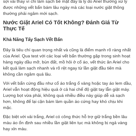
sợi vải thay vì chỉ làm sạch bề mặt đây là lý do Ariel thường xử lý
được những vết bẩn bám lâu ngày mà các loại nước giặt thông
thường phải ngâm mới sạch.
Nước Giặt Ariel Có Tốt Không? Đánh Giá Từ
Thực Tế
Khả Năng Tẩy Sạch Vết Bẩn
Đây là tiêu chí quan trọng nhất và cũng là điểm mạnh rõ ràng nhất
của Ariel. Qua test với các loại vết bẩn thường gặp trong sinh hoạt
hàng ngày dầu mỡ, bùn đất, mồ hôi ở cổ áo, vết thức ăn Ariel cho
kết quả làm sạch nhanh và rõ rệt ngay từ lần giặt đầu tiên mà
không cần ngâm quá lâu.
Với vết bẩn cứng đầu như cổ áo trắng ố vàng hoặc tay áo lem dầu,
Ariel vẫn hoạt động hiệu quả ở cả hai chế độ giặt tay lẫn giặt máy.
Lượng bọt vừa phải, không quá nhiều điều này giúp dễ xả sạch
hơn, không để lại cặn bám làm quần áo cứng hay khó chịu khi
mặc.
Đặc biệt với vải trắng, Ariel có công thức hỗ trợ giữ trắng bền lâu
màu áo ổn định sau nhiều lần giặt liên tục mà không bị ngả vàng
hay xỉn màu.