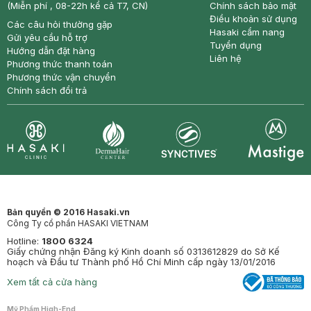
(Miễn phí , 08-22h kể cả T7, CN)
Chính sách bảo mật
Điều khoản sử dụng
Các câu hỏi thường gặp
Hasaki cẩm nang
Gửi yêu cầu hỗ trợ
Tuyển dụng
Hướng dẫn đặt hàng
Liên hệ
Phương thức thanh toán
Phương thức vận chuyển
Chính sách đổi trả
Synctives
Clinic
Dermahair
Mastige
Bản quyền © 2016 Hasaki.vn
Công Ty cổ phần HASAKI VIETNAM
Hotline:
1800 6324
Giấy chứng nhận Đăng ký Kinh doanh số 0313612829 do Sở Kế
hoạch và Đầu tư Thành phố Hồ Chí Minh cấp ngày 13/01/2016
Xem tất cả cửa hàng
Mỹ Phẩm High-End