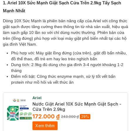
1. Ariel 10X Sức Mạnh Giặt Sạch Cửa Trên 2.9kg Tẩy Sạch
Mạnh Nhất
Dòng 10X Sức Mạnh là phiên bản nâng cấp của Ariel với công thức
giặt sạch được tăng cường theo thông tin từ nhà sản xuất, hiệu quả
làm sạch gấp 10 lần so với chỉ dùng nước thường. Phiên bản cửa
trên (lồng đứng) phù hợp với loại máy giặt phổ biến nhất tại các hộ
gia đình Việt Nam.
Phù hợp với: Máy giặt lồng đứng (cửa trên), giặt đồ bẩn nhiều,
đồ thể thao, đồ trẻ em hay leo trèo nghịch bẩn
Dung tích: 2.9kg đủ dùng cho gia đình 3-4 người khoảng 1-2
tháng
Điểm nổi bật: Công thức enzyme mạnh, xử lý tốt vết bẩn
protein như mồ hôi và vết thức ăn
Ariel
Nước Giặt Ariel 10X Sức Mạnh Giặt Sạch -
Cửa Trên 2.9kg
172.000 ₫
243.000 ₫
29%
Xem thêm