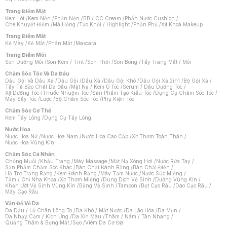
Trang Điểm Mặt
Kem Lót
/
Kem Nền
/
Phấn Nền
/
BB / CC Cream
/
Phấn Nước Cushion
/
Che Khuyết Điểm
/
Má Hồng
/
Tạo Khối / Highlight
/
Phấn Phủ
/
Xịt Khoá Makeup
Trang Điểm Mắt
Kẻ Mày
/
Kẻ Mắt
/
Phấn Mắt
/
Mascara
Trang Điểm Môi
Son Dưỡng Môi
/
Son Kem / Tint
/
Son Thỏi
/
Son Bóng
/
Tẩy Trang Mắt / Môi
Chăm Sóc Tóc Và Da Đầu
Dầu Gội Và Dầu Xả
/
Dầu Gội
/
Dầu Xả
/
Dầu Gội Khô
/
Dầu Gội Xả 2in1
/
Bộ Gội Xả
/
Tẩy Tế Bào Chết Da Đầu
/
Mặt Nạ / Kem Ủ Tóc
/
Serum / Dầu Dưỡng Tóc
/
Xịt Dưỡng Tóc
/
Thuốc Nhuộm Tóc
/
Sản Phẩm Tạo Kiểu Tóc
/
Dụng Cụ Chăm Sóc Tóc
/
Máy Sấy Tóc
/
Lược
/
Bộ Chăm Sóc Tóc
/
Phụ Kiện Tóc
Chăm Sóc Cơ Thể
Kem Tẩy Lông
/
Dụng Cụ Tẩy Lông
Nước Hoa
Nước Hoa Nữ
/
Nước Hoa Nam
/
Nước Hoa Cao Cấp
/
Xịt Thơm Toàn Thân
/
Nước Hoa Vùng Kín
Chăm Sóc Cá Nhân
Chống Muỗi
/
Khẩu Trang
/
Máy Massage
/
Mặt Nạ Xông Hơi
/
Nước Rửa Tay
/
Sản Phẩm Chăm Sóc Khác
/
Bàn Chải Đánh Răng
/
Bàn Chải Điện
/
Hỗ Trợ Trắng Răng
/
Kem Đánh Răng
/
Máy Tăm Nước
/
Nước Súc Miệng
/
Tăm / Chỉ Nha Khoa
/
Xịt Thơm Miệng
/
Dung Dịch Vệ Sinh
/
Dưỡng Vùng Kín
/
Khăn Ướt Vệ Sinh Vùng Kín
/
Băng Vệ Sinh
/
Tampon
/
Bọt Cạo Râu
/
Dao Cạo Râu
/
Máy Cạo Râu
Chat i
Vấn Đề Về Da
Da Dầu / Lỗ Chân Lông To
/
Da Khô / Mất Nước
/
Da Lão Hóa
/
Da Mụn
/
Da Nhạy Cảm / Kích Ứng
/
Da Xỉn Màu
/
Thâm / Nám / Tàn Nhang
/
Quầng Thâm & Bọng Mắt
/
Sẹo
/
Viêm Da Cơ Địa