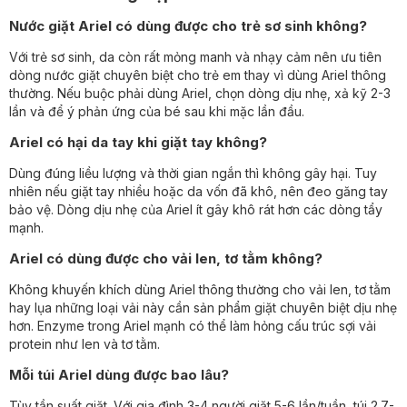
Nước giặt Ariel có dùng được cho trẻ sơ sinh không?
Với trẻ sơ sinh, da còn rất mỏng manh và nhạy cảm nên ưu tiên
dòng nước giặt chuyên biệt cho trẻ em thay vì dùng Ariel thông
thường. Nếu buộc phải dùng Ariel, chọn dòng dịu nhẹ, xả kỹ 2-3
lần và để ý phản ứng của bé sau khi mặc lần đầu.
Ariel có hại da tay khi giặt tay không?
Dùng đúng liều lượng và thời gian ngắn thì không gây hại. Tuy
nhiên nếu giặt tay nhiều hoặc da vốn đã khô, nên đeo găng tay
bảo vệ. Dòng dịu nhẹ của Ariel ít gây khô rát hơn các dòng tẩy
mạnh.
Ariel có dùng được cho vải len, tơ tằm không?
Không khuyến khích dùng Ariel thông thường cho vải len, tơ tằm
hay lụa những loại vải này cần sản phẩm giặt chuyên biệt dịu nhẹ
hơn. Enzyme trong Ariel mạnh có thể làm hỏng cấu trúc sợi vải
protein như len và tơ tằm.
Mỗi túi Ariel dùng được bao lâu?
Tùy tần suất giặt. Với gia đình 3-4 người giặt 5-6 lần/tuần, túi 2.7-