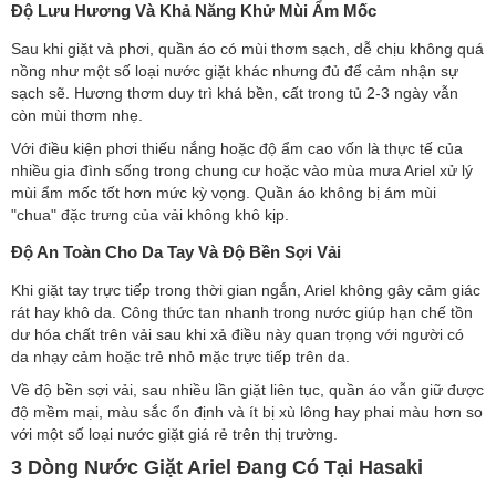
Độ Lưu Hương Và Khả Năng Khử Mùi Ẩm Mốc
Sau khi giặt và phơi, quần áo có mùi thơm sạch, dễ chịu không quá
nồng như một số loại nước giặt khác nhưng đủ để cảm nhận sự
sạch sẽ. Hương thơm duy trì khá bền, cất trong tủ 2-3 ngày vẫn
còn mùi thơm nhẹ.
Với điều kiện phơi thiếu nắng hoặc độ ẩm cao vốn là thực tế của
nhiều gia đình sống trong chung cư hoặc vào mùa mưa Ariel xử lý
mùi ẩm mốc tốt hơn mức kỳ vọng. Quần áo không bị ám mùi
"chua" đặc trưng của vải không khô kịp.
Độ An Toàn Cho Da Tay Và Độ Bền Sợi Vải
Khi giặt tay trực tiếp trong thời gian ngắn, Ariel không gây cảm giác
rát hay khô da. Công thức tan nhanh trong nước giúp hạn chế tồn
dư hóa chất trên vải sau khi xả điều này quan trọng với người có
da nhạy cảm hoặc trẻ nhỏ mặc trực tiếp trên da.
Về độ bền sợi vải, sau nhiều lần giặt liên tục, quần áo vẫn giữ được
độ mềm mại, màu sắc ổn định và ít bị xù lông hay phai màu hơn so
với một số loại nước giặt giá rẻ trên thị trường.
3 Dòng Nước Giặt Ariel Đang Có Tại Hasaki