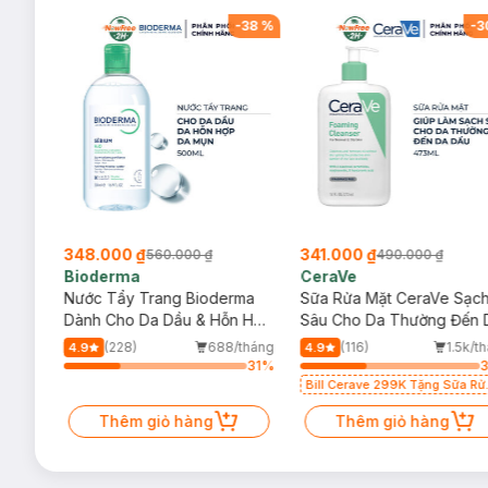
-
38
%
-
38
%
-
3
348.000 ₫
341.000 ₫
560.000 ₫
490.000 ₫
Bioderma
CeraVe
rma
Nước Tẩy Trang Bioderma
Sữa Rửa Mặt CeraVe Sạc
m
Dành Cho Da Dầu & Hỗn Hợp
Sâu Cho Da Thường Đến 
500ml
Dầu 473ml
/tháng
(228)
688/tháng
(116)
1.5k/t
4.9
4.9
31
%
31
%
Bill Cerave 299K Tặng Sữa Rử
Mặt Cerave 30ml (SL có hạn)
Thêm giỏ hàng
Thêm giỏ hàng