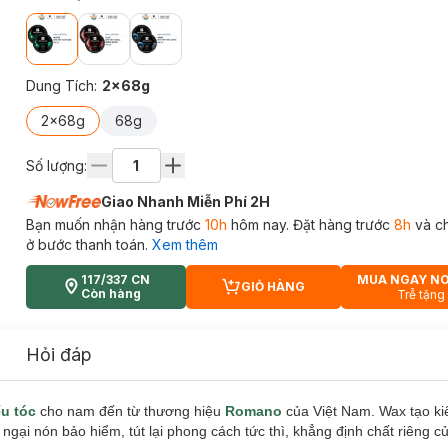
Dung Tích
:
2x68g
2x68g
68g
Số lượng:
Giao Nhanh Miễn Phí 2H
Bạn muốn nhận hàng trước
10h
hôm nay. Đặt hàng trước
8h
và c
ở bước thanh toán.
Xem thêm
117/337 CN
MUA NGAY N
GIỎ HÀNG
CART PLUS ICON
Còn hàng
Trễ tặng
Hỏi đáp
ểu tóc
cho nam đến từ thương hiệu
Romano
của Việt Nam. Wax tạo ki
ngại nón bảo hiểm, tút lại phong cách tức thì, khẳng định chất riêng 