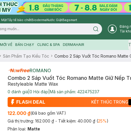
 Mặt
Tẩy tế bào chết
Bioderma
Nước Giặt
Bagsmart
Đăng 
Search icon
Tài kh
T
MỚI VỀ
BÁN CHẠY
CLINIC & SPA
DERMAHAIR
Sản Phẩm Tạo Kiểu Tóc
Combo 2 Sáp Vuốt Tóc Romano Matte 
ROMANO
Combo 2 Sáp Vuốt Tóc Romano Matte Giữ Nếp T
Restyleable Matte Wax
0
đánh giá
|
0
Hỏi đáp
|
Mã sản phẩm:
422475237
KẾT THÚC TRONG
122.000 ₫
(Đã bao gồm VAT)
Giá thị trường:
162.000 ₫
- Tiết kiệm:
40.000 ₫
(
25
%
)
Phân loại
:
Matte