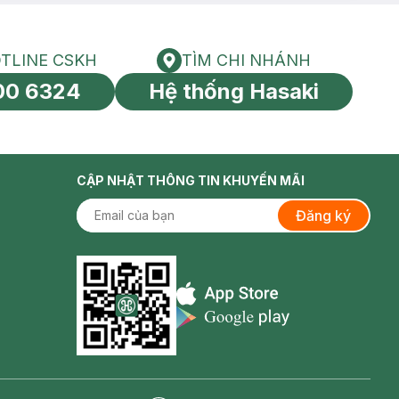
TLINE CSKH
TÌM CHI NHÁNH
HOTLINE CSKH
Tìm chi nhánh
00 6324
Hệ thống Hasaki
tín toàn cầu
CẬP NHẬT THÔNG TIN KHUYẾN MÃI
Đăng ký
Appstore icon
Goolge Play icon