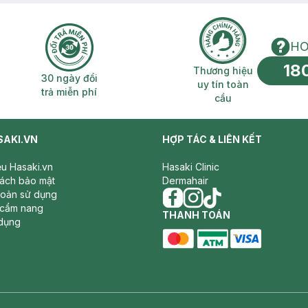
HO
18
n phí 2H
30 ngày đổi trả miễn phí
Thương hiệu uy 
Thương hiệu
30 ngày đổi
uy tín toàn
trả miễn phí
cầu
SAKI.VN
HỢP TÁC & LIÊN KẾT
iệu Hasaki.vn
Hasaki Clinic
sách bảo mật
Dermahair
hoản sử dụng
 cẩm nang
facebook
THANH TOÁN
instagram
tiktok
dụng
master card
ATM card
visa card