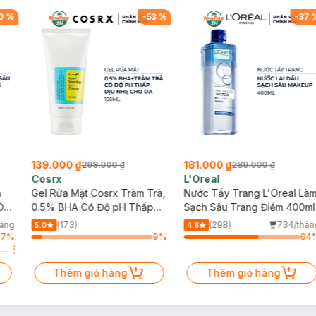
0
%
-
53
%
-
37
139.000 ₫
181.000 ₫
298.000 ₫
289.000 ₫
Cosrx
L'Oreal
h
Gel Rửa Mặt Cosrx Tràm Trà,
Nước Tẩy Trang L'Oreal Là
Da
0.5% BHA Có Độ pH Thấp
Sạch Sâu Trang Điểm 400ml
150ml
háng
(173)
(298)
734/thán
5.0
4.8
37
%
9
%
64
a
Thêm giỏ hàng
Thêm giỏ hàng