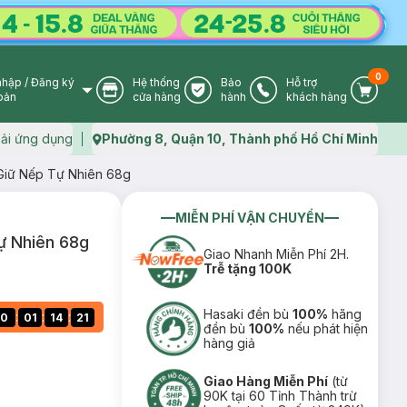
0
nhập
/
Đăng ký
Hệ thống
Bảo
Hỗ trợ
User Icon
Store Icon
Warranty Icon
Phone Icon
Cart I
oản
cửa hàng
hành
khách hàng
ải ứng dụng
Phường 8, Quận 10, Thành phố Hồ Chí Minh
Map icon
Giữ Nếp Tự Nhiên 68g
MIỄN PHÍ VẬN CHUYỂN
ự Nhiên 68g
Giao Nhanh Miễn Phí 2H.
Trễ tặng 100K
Hasaki đền bù
100%
hãng
:
:
:
0
01
14
20
đền bù
100%
nếu phát hiện
hàng giả
Giao Hàng Miễn Phí
(từ
90K tại 60 Tỉnh Thành trừ