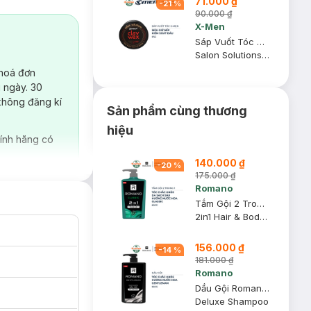
71.000 ₫
-
21
%
90.000 ₫
X-Men
Sáp Vuốt Tóc X-Men 8H Siêu Giữ Nếp & Kiềm Dầu 65g
Salon Solutions Clay Wax
 hoá đơn
 ngày. 30
không đăng kí
Sản phẩm cùng thương
hiệu
ính hãng có
140.000 ₫
-
20
%
175.000 ₫
Romano
Tắm Gội 2 Trong 1 Romano Hương Nước Hoa Classic 650g
2in1 Hair & Body Wash
156.000 ₫
-
14
%
181.000 ₫
Romano
Dầu Gội Romano Hương Nước Hoa Gentleman 650g
Deluxe Shampoo