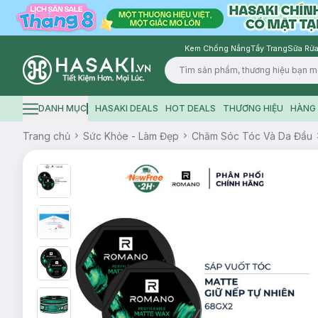
Kem Chống Nắng
Tẩy Trang
Sữa Rửa
Logo
DANH MỤC
HASAKI DEALS
HOT DEALS
THƯƠNG HIỆU
HÀNG 
Hamburger icon
Trang chủ
Sức Khỏe - Làm Đẹp
Chăm Sóc Tóc Và Da Đầu