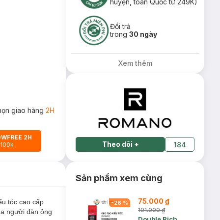
huyện, toàn Quốc từ 249K)
Đổi trả
trong
30 ngày
Xem thêm
họn giao hàng
2H
OWFREE 2H
Theo dõi
+
184
 100k
Sản phẩm xem cùng
75.000 ₫
ểu tóc cao cấp
-
26
%
101.000 ₫
của người đàn ông
Double Rich