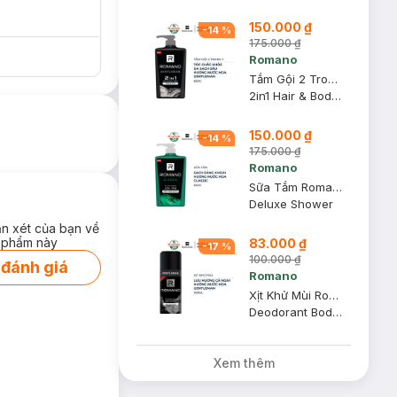
150.000 ₫
-
14
%
175.000 ₫
Romano
Tắm Gội 2 Trong 1 Romano Hương Nước Hoa Gentleman 650g
2in1 Hair & Body Wash
150.000 ₫
-
14
%
175.000 ₫
Romano
Sữa Tắm Romano Hương Nước Hoa Classic 650g
Deluxe Shower
ận xét của bạn về
 phẩm này
83.000 ₫
-
17
%
100.000 ₫
 đánh giá
Romano
Xịt Khử Mùi Romano Hương Nước Hoa Gentleman 150ml
Deodorant Body Spray
Xem thêm