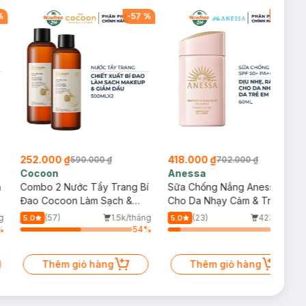
%
-
57
%
-
40
%
252.000 ₫
418.000 ₫
590.000 ₫
702.000 ₫
Cocoon
Anessa
m
Combo 2 Nước Tẩy Trang Bí
Sữa Chống Nắng Anessa
Đao Cocoon Làm Sạch &
Cho Da Nhạy Cảm & Trẻ Em
Giảm Dầu 500ml
60ml (Mới)
g
(57)
1.5k/tháng
(23)
423/tháng
5.0
5.0
%
54
%
11
%
Thêm giỏ hàng
Thêm giỏ hàng