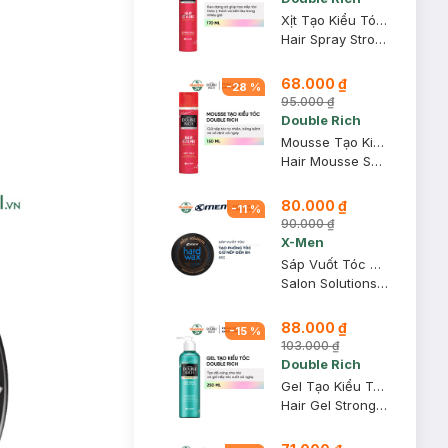
Xịt Tạo Kiểu Tóc Double Rich Giữ Tóc Cố Định 170ml
Hair Spray Strong Hold
68.000 ₫
-
28
%
95.000 ₫
Double Rich
Mousse Tạo Kiểu Tóc Double Rich Giữ Nếp Tự Nhiên 150ml
Hair Mousse Soft Hold
80.000 ₫
-
11
%
90.000 ₫
X-Men
Sáp Vuốt Tóc X-Men Tạo Phồng & Giữ Nếp 8H 65g
Salon Solutions Hard Wax
88.000 ₫
-
15
%
103.000 ₫
Double Rich
Gel Tạo Kiểu Tóc Double Rich Giữ Nếp Tóc Uốn 250ml
Hair Gel Strong Hold