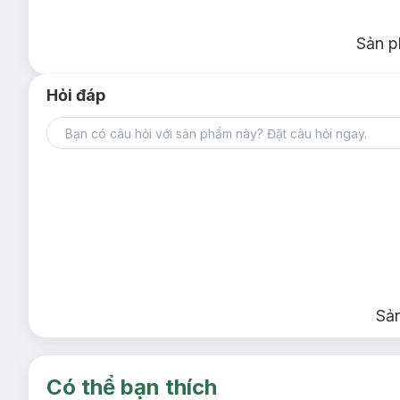
Tránh ánh nắng trực tiếp, nơi có nhiệt độ cao hoặc ẩm ư
Đậy nắp kín sau khi sử dụng.
Sản p
Lưu ý:
Ngày sản xuất:
Xem chi tiết trên bao bì.
Hỏi đáp
Hạn sử dụng:
3 năm kể từ ngày sản xuất.
Sả
Có thể bạn thích