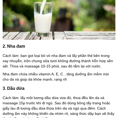
2. Nha đam
Cách làm: bạn gọt loại bỏ vỏ nha đam và lấy phần thịt bên trong
xay nhuyễn, trộn chung sữa tươi không đường thành hỗn hợp sền
sệt. Thoa và massage 10-15 phút, sau đó tắm lại với nước.
Nha đam chứa nhiều vitamin A, E, C…tăng dưỡng ẩm mềm mịn
cho da và giúp da khỏe mạnh, rạng rỡ.
3. Dầu dừa
Cách làm: lấy một lượng dầu dừa vừa đủ, thoa đều lên da và
massage 15p trước khi đi ngủ. Sau đó dùng bông tẩy trang hoặc
giấy lau đi lượng dầu dừa thừa trên da và ngủ qua đêm. Cách
dưỡng ẩm này không khiến da nhờn rít, sáng thức dậy bạn sẽ thấy