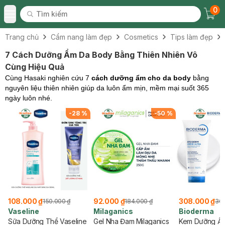
0
Tìm kiếm
Chec
Tìm kiếm
Toggle Menu
Trang chủ
Cẩm nang làm đẹp
Cosmetics
Tips làm đẹp
7 Cách Dưỡng Ẩm Da Body Bằng Thiên Nhiên Vô
Cùng Hiệu Quả
Cùng Hasaki nghiên cứu 7
cách dưỡng ẩm cho da body
bằng
nguyên liệu thiên nhiên giúp da luôn ẩm mịn, mềm mại suốt 365
ngày luôn nhé.
-
28
%
-
50
%
108.000 ₫
92.000 ₫
308.000 ₫
150.000 ₫
184.000 ₫
360
Vaseline
Milaganics
Bioderma
Sữa Dưỡng Thể Vaseline
Gel Nha Đam Milaganics
Kem Dưỡng Ẩ