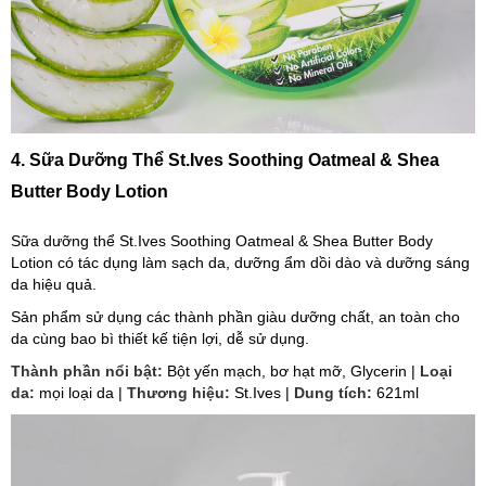
4. Sữa Dưỡng Thể St.Ives Soothing Oatmeal & Shea
Butter Body Lotion
Sữa dưỡng thể St.Ives Soothing Oatmeal & Shea Butter Body
Lotion có tác dụng làm sạch da, dưỡng ẩm dồi dào và dưỡng sáng
da hiệu quả.
Sản phẩm sử dụng các thành phần giàu dưỡng chất, an toàn cho
da cùng bao bì thiết kế tiện lợi, dễ sử dụng.
Thành phần nổi bật:
Bột yến mạch, bơ hạt mỡ, Glycerin |
Loại
da:
mọi loại da |
Thương hiệu:
St.Ives |
Dung tích:
621ml