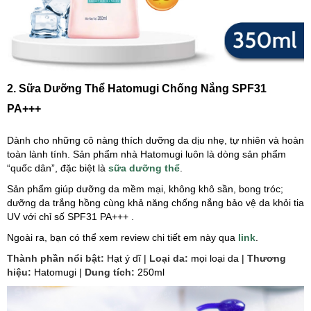
2. Sữa Dưỡng Thể Hatomugi Chống Nắng SPF31
PA+++
Dành cho những cô nàng thích dưỡng da dịu nhẹ, tự nhiên và hoàn
toàn lành tính. Sản phẩm nhà Hatomugi luôn là dòng sản phẩm
“quốc dân”, đặc biệt là
sữa dưỡng thể
.
Sản phẩm giúp dưỡng da mềm mại, không khô sần, bong tróc;
dưỡng da trắng hồng cùng khả năng chống nắng bảo vệ da khỏi tia
UV với chỉ số SPF31 PA+++ .
Ngoài ra, bạn có thể xem review chi tiết em này qua
link
.
Thành phần nổi bật:
Hạt ý dĩ |
Loại da:
mọi loại da |
Thương
hiệu:
Hatomugi |
Dung tích:
250ml