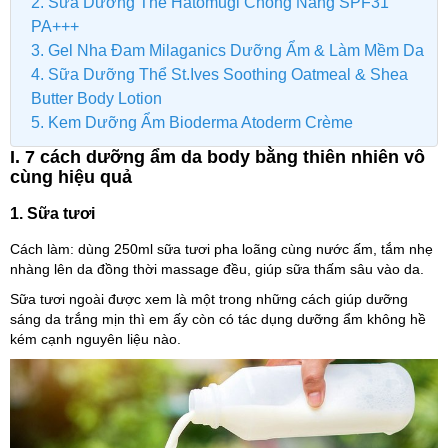
2. Sữa Dưỡng Thể Hatomugi Chống Nắng SPF31
PA+++
3. Gel Nha Đam Milaganics Dưỡng Ẩm & Làm Mềm Da
4. Sữa Dưỡng Thể St.Ives Soothing Oatmeal & Shea
Butter Body Lotion
5. Kem Dưỡng Ẩm Bioderma Atoderm Crème
I. 7 cách dưỡng ẩm da body bằng thiên nhiên vô
cùng hiệu quả
1. Sữa tươi
Cách làm: dùng 250ml sữa tươi pha loãng cùng nước ấm, tắm nhẹ
nhàng lên da đồng thời massage đều, giúp sữa thấm sâu vào da.
Sữa tươi ngoài được xem là một trong những cách giúp dưỡng
sáng da trắng mịn thì em ấy còn có tác dụng dưỡng ẩm không hề
kém cạnh nguyên liệu nào.