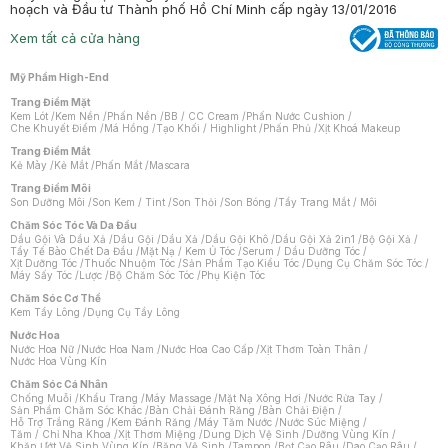
hoạch và Đầu tư Thành phố Hồ Chí Minh cấp ngày 13/01/2016
Xem tất cả cửa hàng
Mỹ Phẩm High-End
Trang Điểm Mặt
Kem Lót
/
Kem Nền
/
Phấn Nền
/
BB / CC Cream
/
Phấn Nước Cushion
/
Che Khuyết Điểm
/
Má Hồng
/
Tạo Khối / Highlight
/
Phấn Phủ
/
Xịt Khoá Makeup
Trang Điểm Mắt
Kẻ Mày
/
Kẻ Mắt
/
Phấn Mắt
/
Mascara
Trang Điểm Môi
Son Dưỡng Môi
/
Son Kem / Tint
/
Son Thỏi
/
Son Bóng
/
Tẩy Trang Mắt / Môi
Chăm Sóc Tóc Và Da Đầu
Dầu Gội Và Dầu Xả
/
Dầu Gội
/
Dầu Xả
/
Dầu Gội Khô
/
Dầu Gội Xả 2in1
/
Bộ Gội Xả
/
Tẩy Tế Bào Chết Da Đầu
/
Mặt Nạ / Kem Ủ Tóc
/
Serum / Dầu Dưỡng Tóc
/
Xịt Dưỡng Tóc
/
Thuốc Nhuộm Tóc
/
Sản Phẩm Tạo Kiểu Tóc
/
Dụng Cụ Chăm Sóc Tóc
/
Máy Sấy Tóc
/
Lược
/
Bộ Chăm Sóc Tóc
/
Phụ Kiện Tóc
Chăm Sóc Cơ Thể
Kem Tẩy Lông
/
Dụng Cụ Tẩy Lông
Nước Hoa
Nước Hoa Nữ
/
Nước Hoa Nam
/
Nước Hoa Cao Cấp
/
Xịt Thơm Toàn Thân
/
Nước Hoa Vùng Kín
Chăm Sóc Cá Nhân
Chống Muỗi
/
Khẩu Trang
/
Máy Massage
/
Mặt Nạ Xông Hơi
/
Nước Rửa Tay
/
Sản Phẩm Chăm Sóc Khác
/
Bàn Chải Đánh Răng
/
Bàn Chải Điện
/
Hỗ Trợ Trắng Răng
/
Kem Đánh Răng
/
Máy Tăm Nước
/
Nước Súc Miệng
/
Tăm / Chỉ Nha Khoa
/
Xịt Thơm Miệng
/
Dung Dịch Vệ Sinh
/
Dưỡng Vùng Kín
/
Khăn Ướt Vệ Sinh Vùng Kín
/
Băng Vệ Sinh
/
Tampon
/
Bọt Cạo Râu
/
Dao Cạo Râu
/