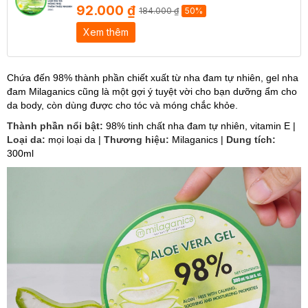
92.000 ₫
184.000 ₫
50%
Xem thêm
Chứa đến 98% thành phần chiết xuất từ nha đam tự nhiên, gel nha
đam Milaganics cũng là một gợi ý tuyệt vời cho bạn dưỡng ẩm cho
da body, còn dùng được cho tóc và móng chắc khỏe.
Thành phần nổi bật:
98% tinh chất nha đam tự nhiên, vitamin E |
Loại da:
mọi loại da |
Thương hiệu:
Milaganics |
Dung tích:
300ml