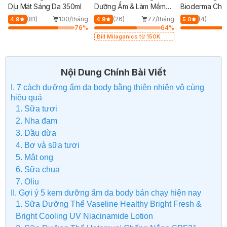
Dịu Mát Sáng Da 350ml
Dưỡng Ẩm & Làm Mềm
Bioderma Cho
Da 250g
Nhạy Cảm 200
(81)
100/tháng
(26)
77/tháng
(4)
4.9
4.9
5.0
76
%
64
%
Bill Milaganics từ 150K
Tặng Bột Diếp Cá
Milaganics Giảm Mụn, Mờ
Vết Thâm 100g (SL Có
Hạn)
Nội Dung Chính Bài Viết
I. 7 cách dưỡng ẩm da body bằng thiên nhiên vô cùng
hiệu quả
1. Sữa tươi
2. Nha đam
3. Dầu dừa
4. Bơ và sữa tươi
5. Mật ong
6. Sữa chua
7. Oliu
II. Gợi ý 5 kem dưỡng ẩm da body bán chạy hiện nay
1. Sữa Dưỡng Thể Vaseline Healthy Bright Fresh &
Bright Cooling UV Niacinamide Lotion