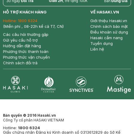
return
nowfree
price
HỖ TRỢ KHÁCH HÀNG
VỀ HASAKI.VN
Hotline:
1800 6324
Giới thiệu Hasaki.vn
(Miễn phí , 08-22h kể cả T7, CN)
Chính sách bảo mật
Điều khoản sử dụng
Các câu hỏi thường gặp
Hasaki cẩm nang
Gửi yêu cầu hỗ trợ
Tuyển dụng
Hướng dẫn đặt hàng
Liên hệ
Phương thức thanh toán
Phương thức vận chuyển
Chính sách đổi trả
Synctives
Clinic
Dermahair
Mastige
Bản quyền © 2016 Hasaki.vn
Công Ty cổ phần HASAKI VIETNAM
Hotline:
1800 6324
Giấy chứng nhận Đăng ký Kinh doanh số 0313612829 do Sở Kế