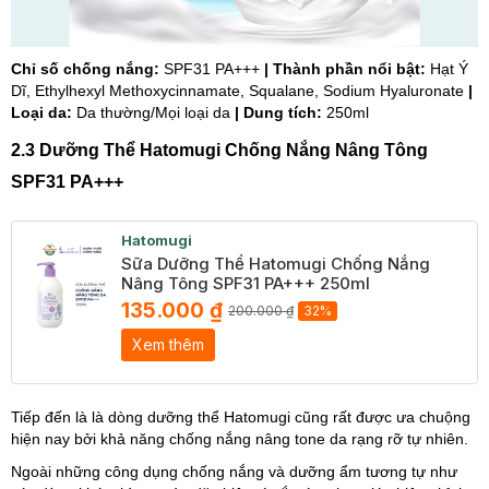
Chỉ số chống nắng:
SPF31 PA+++
| Thành phần nổi bật:
Hạt Ý
Dĩ, Ethylhexyl Methoxycinnamate, Squalane, Sodium Hyaluronate
|
Loại da:
Da thường/Mọi loại da
| Dung tích:
250ml
2.3 Dưỡng Thể Hatomugi Chống Nắng Nâng Tông
SPF31 PA+++
Hatomugi
Sữa Dưỡng Thể Hatomugi Chống Nắng
Nâng Tông SPF31 PA+++ 250ml
135.000 ₫
200.000 ₫
32%
Xem thêm
Tiếp đến là là dòng dưỡng thể Hatomugi cũng rất được ưa chuộng
hiện nay bởi khả năng chống nắng nâng tone da rạng rỡ tự nhiên.
Ngoài những công dụng chống nắng và dưỡng ẩm tương tự như