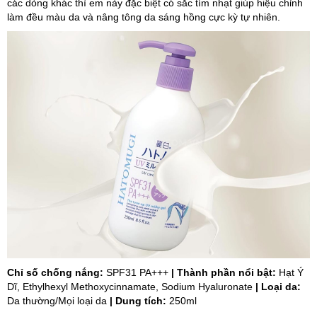
các dòng khác thì em này đặc biệt có sắc tím nhạt giúp hiệu chỉnh
làm đều màu da và nâng tông da sáng hồng cực kỳ tự nhiên.
Chỉ số chống nắng:
SPF31 PA+++
| Thành phần nổi bật:
Hạt Ý
Dĩ, Ethylhexyl Methoxycinnamate, Sodium Hyaluronate
| Loại da:
Da thường/Mọi loại da
| Dung tích:
250ml