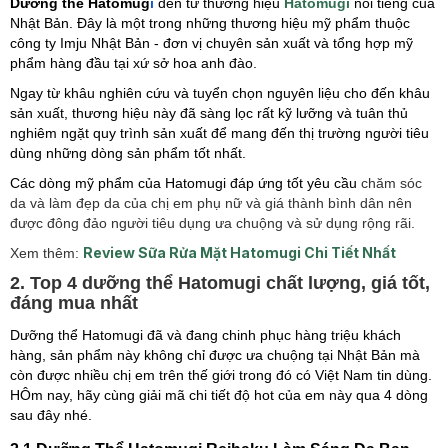
Dưỡng thể Hatomug
i
đến từ thương hiệu
Hatomugi
nổi tiếng của
Nhật Bản. Đây là một trong những thương hiệu mỹ phẩm thuộc
công ty Imju Nhật Bản - đơn vị chuyên sản xuất và tổng hợp mỹ
phẩm hàng đầu tại xứ sở hoa anh đào.
Ngay từ khâu nghiên cứu và tuyển chọn nguyên liệu cho đến khâu
sản xuất, thương hiệu này đã sàng lọc rất kỹ lưỡng và tuân thủ
nghiêm ngặt quy trình sản xuất để mang đến thị trường người tiêu
dùng những dòng sản phẩm tốt nhất.
Các dòng mỹ phẩm của Hatomugi đáp ứng tốt yêu cầu
chăm sóc
da và làm đẹp da của chị em phụ nữ và giá thành bình dân nên
được đông đảo người tiêu dụng ưa chuộng và sử dụng rộng rãi.
Review Sữa Rửa Mặt Hatomugi Chi Tiết Nhất
Xem thêm:
2. Top 4 dưỡng thể Hatomugi chất lượng, giá tốt,
đáng mua nhất
Dưỡng thể Hatomugi đã và đang chinh phục hàng triệu khách
hàng, sản phẩm này không chỉ được ưa chuộng tại Nhật Bản mà
còn được nhiều chị em trên thế giới trong đó có Việt Nam tin dùng.
HÔm nay, hãy cùng giải mã chi tiết độ hot của em này qua 4 dòng
sau đây nhé.