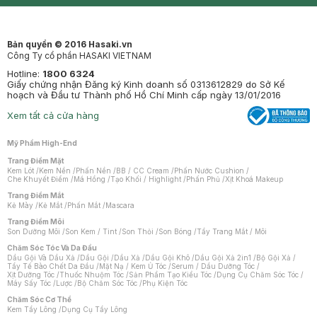
Mastige
Bản quyền © 2016 Hasaki.vn
Công Ty cổ phần HASAKI VIETNAM
Hotline:
1800 6324
Giấy chứng nhận Đăng ký Kinh doanh số 0313612829 do Sở Kế
hoạch và Đầu tư Thành phố Hồ Chí Minh cấp ngày 13/01/2016
Xem tất cả cửa hàng
Mỹ Phẩm High-End
Trang Điểm Mặt
Kem Lót
/
Kem Nền
/
Phấn Nền
/
BB / CC Cream
/
Phấn Nước Cushion
/
Che Khuyết Điểm
/
Má Hồng
/
Tạo Khối / Highlight
/
Phấn Phủ
/
Xịt Khoá Makeup
Trang Điểm Mắt
Kẻ Mày
/
Kẻ Mắt
/
Phấn Mắt
/
Mascara
Trang Điểm Môi
Son Dưỡng Môi
/
Son Kem / Tint
/
Son Thỏi
/
Son Bóng
/
Tẩy Trang Mắt / Môi
Chăm Sóc Tóc Và Da Đầu
Dầu Gội Và Dầu Xả
/
Dầu Gội
/
Dầu Xả
/
Dầu Gội Khô
/
Dầu Gội Xả 2in1
/
Bộ Gội Xả
/
Tẩy Tế Bào Chết Da Đầu
/
Mặt Nạ / Kem Ủ Tóc
/
Serum / Dầu Dưỡng Tóc
/
Xịt Dưỡng Tóc
/
Thuốc Nhuộm Tóc
/
Sản Phẩm Tạo Kiểu Tóc
/
Dụng Cụ Chăm Sóc Tóc
/
Máy Sấy Tóc
/
Lược
/
Bộ Chăm Sóc Tóc
/
Phụ Kiện Tóc
Chăm Sóc Cơ Thể
Kem Tẩy Lông
/
Dụng Cụ Tẩy Lông