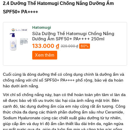
2.4 Dưỡng Thể Hatomugi Chống Nắng Dưỡng Ẩm
SPF50+ PA++++
Hatomugi
Sữa Dưỡng Thể Hatomugi Chống Nắng
Dưỡng Ẩm SPF50+ PA++++ 250ml
133.000 ₫
329.000 ₫
60%
Xem thêm
Cuối cùng là dòng dưỡng thể có công dụng chính là dưỡng ẩm và
chống nắng với chỉ số SPF50+ PA++++ phổ rộng, bảo vệ da hoàn
hảo dưới ánh nắng.
Với chỉ số chống nắng này, bạn có thể hoàn toàn yên tâm vì làn da
sẽ được bảo vệ tối ưu trước tác hại của ánh nắng mặt trời. Bên
cạnh đó, tác dụng dưỡng ẩm của em này cũng rất ấn tượng. Công
thức chứa đa dạng các thành phần dưỡng ẩm sâu như Ceramide,
Sodium Hyaluronate cùng các chiết xuất giàu dưỡng từ tự nhiên,
giúp cấp ẩm và duy trì độ ẩm cần thiết lâu dài trên da, ngăn ngừa
sự mất nước qua da, giúp da luôn ẩm mịn và căng tràn sức sống.