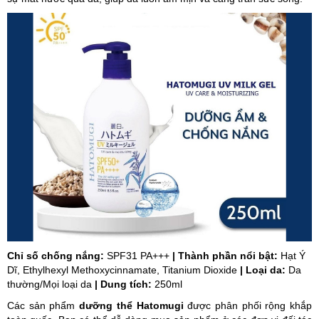
Chỉ số chống nắng:
SPF31 PA+++
| Thành phần nổi bật:
Hạt Ý
Dĩ, Ethylhexyl Methoxycinnamate, Titanium Dioxide
| Loại da:
Da
thường/Mọi loại da
| Dung tích:
250ml
Các sản phẩm
dưỡng thể Hatomugi
được phân phối rộng khắp