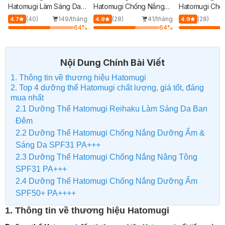
Hatomugi Làm Sáng Da
Hatomugi Chống Nắng
Hatomugi Chố
Ban Đêm 400ml
Dưỡng Ẩm SPF50+
Nâng Tông SP
(40)
149/tháng
(28)
41/tháng
(28)
4.7
4.9
4.9
PA++++ 250ml
250ml
64
%
64
%
Nội Dung Chính Bài Viết
1. Thông tin về thương hiệu Hatomugi
2. Top 4 dưỡng thể Hatomugi chất lượng, giá tốt, đáng
mua nhất
2.1 Dưỡng Thể Hatomugi Reihaku Làm Sáng Da Ban
Đêm
2.2 Dưỡng Thể Hatomugi Chống Nắng Dưỡng Ẩm &
Sáng Da SPF31 PA+++
2.3 Dưỡng Thể Hatomugi Chống Nắng Nâng Tông
SPF31 PA+++
2.4 Dưỡng Thể Hatomugi Chống Nắng Dưỡng Ẩm
SPF50+ PA++++
1. Thông tin về thương hiệu Hatomugi