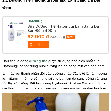
2.1 Dưỡng Thể Hatomugi Reihaku Làm Sáng Da Ban
Đêm
Hatomugi
Sữa Dưỡng Thể Hatomugi Làm Sáng Da
Ban Đêm 400ml
92.000 ₫
239.000 ₫
62%
Xem thêm
Đầu tiên là dòng
dưỡng thể
được sử dụng phổ biến nhất của
Hatomugi, có tác dụng nuôi dưỡng làn da sáng mịn vào ban đêm.
Em này với thành phần dồi dào dưỡng chất, đặc biệt là hàm lượng
lớn vitamin nhóm B sẽ mang lại cho bạn làn da sáng bừng và rạng
rỡ đầy sức sống. Kết hợp cùng Hyaluronic Acid và Glycerin hỗ trợ
cải thiện tình trạng da khô, sần sùi trở nên ẩm mịn và đàn hồi hơn.