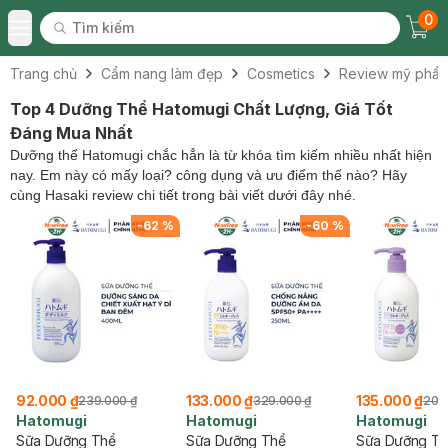
0
Tìm kiếm
Chec
Tìm kiếm
Toggle Menu
Trang chủ
Cẩm nang làm đẹp
Cosmetics
Review mỹ phẩ
Top 4 Dưỡng Thể Hatomugi Chất Lượng, Giá Tốt
Đáng Mua Nhất
Dưỡng thể Hatomugi chắc hẳn là từ khóa tìm kiếm nhiều nhất hiện
nay. Em này có mấy loại? công dụng và ưu điểm thế nào? Hãy
cùng Hasaki review chi tiết trong bài viết dưới đây nhé.
-
62
%
-
60
%
92.000 ₫
133.000 ₫
135.000 ₫
239.000 ₫
329.000 ₫
200
Hatomugi
Hatomugi
Hatomugi
Sữa Dưỡng Thể
Sữa Dưỡng Thể
Sữa Dưỡng Th