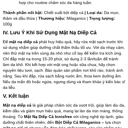
hợp cho routine chăm sóc da hàng tuần.
Thành phần nổi bật:
Chiết xuất bột diếp cá
| Loại da:
Da mụn,
thâm và dầu thừa
|
Thương hiệu:
Milaganics |
Trọng lượng:
100g
IV. Lưu Ý Khi Sử Dụng Mặt Nạ Diếp Cá
Để
mặt nạ diếp cá
phát huy hiệu quả, hãy rửa mặt sạch trước khi
sử dụng nhằm giúp dưỡng chất thẩm thấu tối ưu. Với da nhạy cảm,
nên thử mặt nạ trên vùng da nhỏ như cổ tay để kiểm tra kích ứng.
Chỉ đắp mặt nạ trong 15-20 phút, sử dụng 2-3 lần/tuần để tránh
làm da khô. Khi kết hợp với mật ong hoặc sữa chua, hãy chọn
nguyên liệu tươi, sạch. Bảo quản sản phẩm nơi khô ráo, tránh ánh
nắng. Sau khi đắp, rửa sạch bằng nước ấm, thoa kem dưỡng ẩm.
Nếu da mẩn đỏ hoặc ngứa, ngưng dùng và tham khảo ý kiến bác sĩ
da liễu.
V. Kết luận
Mặt nạ diếp cá
là giải pháp chăm sóc da vượt trội, giúp làm dịu da,
kiềm dầu và giảm mụn hiệu quả, mang lại làn da mịn màng, thông
thoáng. Từ
Mặt Nạ Diếp Cá Innisfree
với công nghệ ép lạnh, giàu
dưỡng chất thiên nhiên, đến
Bột Diếp Cá Milaganics –
lựa chọn