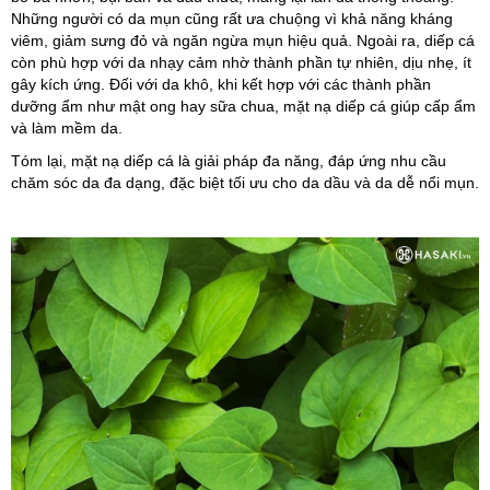
Những người có da mụn cũng rất ưa chuộng vì khả năng kháng
viêm, giảm sưng đỏ và ngăn ngừa mụn hiệu quả. Ngoài ra, diếp cá
còn phù hợp với da nhạy cảm nhờ thành phần tự nhiên, dịu nhẹ, ít
gây kích ứng. Đối với da khô, khi kết hợp với các thành phần
dưỡng ẩm như mật ong hay sữa chua, mặt nạ diếp cá giúp cấp ẩm
và làm mềm da.
Tóm lại, mặt nạ diếp cá là giải pháp đa năng, đáp ứng nhu cầu
chăm sóc da đa dạng, đặc biệt tối ưu cho da dầu và da dễ nổi mụn.