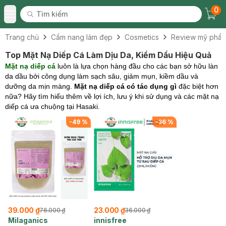
0
Tìm kiếm
Chec
Tìm kiếm
Toggle Menu
Trang chủ
Cẩm nang làm đẹp
Cosmetics
Review mỹ phẩ
Top Mặt Nạ Diếp Cá Làm Dịu Da, Kiềm Dầu Hiệu Quả
Mặt nạ diếp cá
luôn là lựa chọn hàng đầu cho các bạn sở hữu làn
da dầu bởi công dụng làm sạch sâu, giảm mụn, kiềm dầu và
dưỡng da mịn màng.
Mặt nạ diếp cá có tác dụng gì
đặc biệt hơn
nữa? Hãy tìm hiểu thêm về lợi ích, lưu ý khi sử dụng và các mặt nạ
diếp cá ưa chuộng tại Hasaki.
-
49
%
-
36
%
39.000 ₫
23.000 ₫
76.000 ₫
36.000 ₫
Milaganics
innisfree