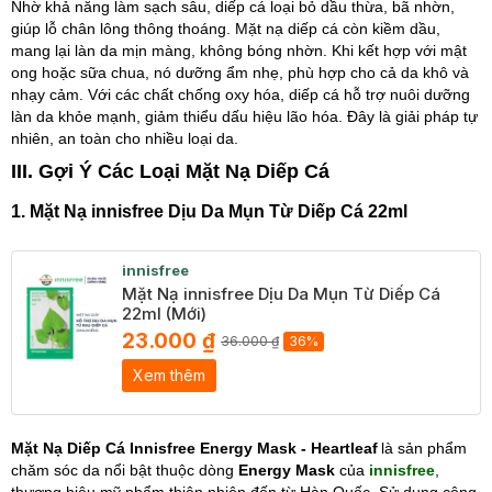
Nhờ khả năng làm sạch sâu, diếp cá loại bỏ dầu thừa, bã nhờn,
giúp lỗ chân lông thông thoáng. Mặt nạ diếp cá còn kiềm dầu,
mang lại làn da mịn màng, không bóng nhờn. Khi kết hợp với mật
ong hoặc sữa chua, nó dưỡng ẩm nhẹ, phù hợp cho cả da khô và
nhạy cảm. Với các chất chống oxy hóa, diếp cá hỗ trợ nuôi dưỡng
làn da khỏe mạnh, giảm thiểu dấu hiệu lão hóa. Đây là giải pháp tự
nhiên, an toàn cho nhiều loại da.
III. Gợi Ý Các Loại Mặt Nạ Diếp Cá
1. Mặt Nạ innisfree Dịu Da Mụn Từ Diếp Cá 22ml
innisfree
Mặt Nạ innisfree Dịu Da Mụn Từ Diếp Cá
22ml (Mới)
23.000 ₫
36.000 ₫
36%
Xem thêm
Mặt Nạ Diếp Cá
I
nnisfree
Energy Mask - Heartleaf
là sản phẩm
chăm sóc da nổi bật thuộc dòng
Energy Mask
của
innisfree
,