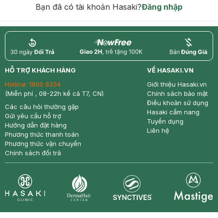
Bạn đã có tài khoản Hasaki?
Đăng nhập
return
nowfree
price
HỖ TRỢ KHÁCH HÀNG
VỀ HASAKI.VN
Hotline:
1800 6324
Giới thiệu Hasaki.vn
(Miễn phí , 08-22h kể cả T7, CN)
Chính sách bảo mật
Điều khoản sử dụng
Các câu hỏi thường gặp
Hasaki cẩm nang
Gửi yêu cầu hỗ trợ
Tuyển dụng
Hướng dẫn đặt hàng
Liên hệ
Phương thức thanh toán
Phương thức vận chuyển
Chính sách đổi trả
Synctives
Clinic
Dermahair
Mastige