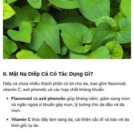
II. Mặt Nạ Diếp Cá Có Tác Dụng Gì?
Diếp cá chứa nhiều thành phần có lợi cho da, bao gồm flavonoid,
vitamin C, axit phenolic và các hợp chất kháng khuẩn.
Flavonoid
và
axit phenolic
giúp kháng viêm, giảm sưng mụn
và ngăn ngừa vi khuẩn gây mụn, lý tưởng cho da dầu và da
mụn.
Vitamin C
thúc đẩy làm sáng da, cải thiện sắc tố và bảo vệ da
khỏi gốc tự do.