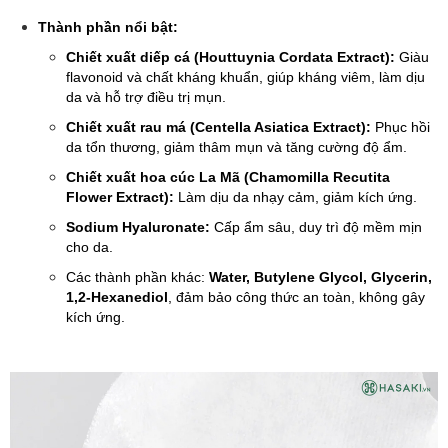
Thành phần nổi bật:
Chiết xuất diếp cá (Houttuynia Cordata Extract):
Giàu
flavonoid và chất kháng khuẩn, giúp kháng viêm, làm dịu
da và hỗ trợ điều trị mụn.
Chiết xuất rau má (Centella Asiatica Extract):
Phục hồi
da tổn thương, giảm thâm mụn và tăng cường độ ẩm.
Chiết xuất hoa cúc La Mã (Chamomilla Recutita
Flower Extract):
Làm dịu da nhạy cảm, giảm kích ứng.
Sodium Hyaluronate:
Cấp ẩm sâu, duy trì độ mềm mịn
cho da.
Các thành phần khác:
Water, Butylene Glycol, Glycerin,
1,2-Hexanediol
, đảm bảo công thức an toàn, không gây
kích ứng.