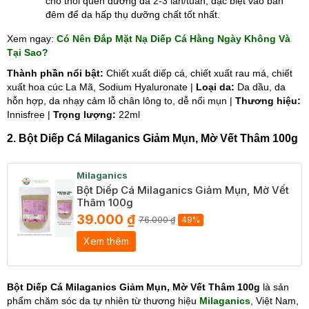
cho thói quen dưỡng da 2-3 lần/tuần, đặc biệt vào ban
đêm để da hấp thụ dưỡng chất tốt nhất.
Xem ngay:
Có Nên Đắp Mặt Nạ Diếp Cá Hằng Ngày Không Và
Tại Sao?
Thành phần nổi bật:
Chiết xuất diếp cá, chiết xuất rau má, chiết
xuất hoa cúc La Mã, Sodium Hyaluronate |
Loại da:
Da dầu, da
hỗn hợp, da nhạy cảm lỗ chân lông to, dễ nổi mụn
|
Thương hiệu:
Innisfree |
Trọng lượng:
22ml
2. Bột Diếp Cá Milaganics Giảm Mụn, Mờ Vết Thâm 100g
Milaganics
Bột Diếp Cá Milaganics Giảm Mụn, Mờ Vết
Thâm 100g
39.000 ₫
76.000 ₫
49%
Xem thêm
Bột Diếp Cá Milaganics Giảm Mụn, Mờ Vết Thâm 100g
là sản
phẩm chăm sóc da tự nhiên từ thương hiệu
Milaganics
, Việt Nam,