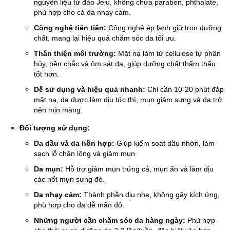
nguyên liệu từ đảo Jeju, không chứa paraben, phthalate,
phù hợp cho cả da nhạy cảm.
Công nghệ tiên tiến:
Công nghệ ép lạnh giữ trọn dưỡng
chất, mang lại hiệu quả chăm sóc da tối ưu.
Thân thiện môi trường:
Mặt nạ làm từ cellulose tự phân
hủy, bền chắc và ôm sát da, giúp dưỡng chất thẩm thấu
tốt hơn.
Dễ sử dụng và hiệu quả nhanh:
Chỉ cần 10-20 phút đắp
mặt nạ, da được làm dịu tức thì, mụn giảm sưng và da trở
nên mịn màng.
Đối tượng sử dụng:
Da dầu và da hỗn hợp:
Giúp kiểm soát dầu nhờn, làm
sạch lỗ chân lông và giảm mụn.
Da mụn:
Hỗ trợ giảm mụn trứng cá, mụn ẩn và làm dịu
các nốt mụn sưng đỏ.
Da nhạy cảm:
Thành phần dịu nhẹ, không gây kích ứng,
phù hợp cho da dễ mẩn đỏ.
Những người cần chăm sóc da hàng ngày:
Phù hợp