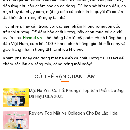
mặt nạ giá rẻ
nhưng vẫn đảm bảo chất lượng, các sản phẩm này
đáp ứng nhu cầu chăm sóc da đa dạng. Dù bạn sở hữu da dầu, da
mụn hay da nhạy cảm, mặt nạ diếp cá chính là bí quyết để có làn
da khỏe đẹp, rạng rỡ ngay tại nhà.
Tuy nhiên, hãy cẩn trọng với các sản phẩm không rõ nguồn gốc
trên thị trường. Để đảm bảo chất lượng, hãy chọn mua tại địa chỉ
uy tín như
Hasaki.vn
– hệ thống bán lẻ mỹ phẩm chính hãng hàng
đầu Việt Nam, cam kết 100% hàng chính hãng, giá tốt mỗi ngày và
giao hàng nhanh trong 2H tại nhiều khu vực.
Khám phá ngay các dòng mặt nạ diếp cá chất lượng từ Hasaki để
chăm sóc làn da sáng mịn, căng bóng mỗi ngày!
CÓ THỂ BẠN QUAN TÂM
Mặt Nạ Yến Có Tốt Không? Top Sản Phẩm Dưỡng
Da Hiệu Quả 2025
Review Top Mặt Nạ Collagen Cho Da Lão Hóa