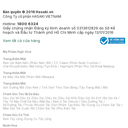
Bản quyền © 2016 Hasaki.vn
Công Ty cổ phần HASAKI VIETNAM
Hotline:
1800 6324
Giấy chứng nhận Đăng ký Kinh doanh số 0313612829 do Sở Kế
hoạch và Đầu tư Thành phố Hồ Chí Minh cấp ngày 13/01/2016
Xem tất cả cửa hàng
Mỹ Phẩm High-End
Trang Điểm Mặt
Kem Lót
/
Kem Nền
/
Phấn Nền
/
BB / CC Cream
/
Phấn Nước Cushion
/
Che Khuyết Điểm
/
Má Hồng
/
Tạo Khối / Highlight
/
Phấn Phủ
/
Xịt Khoá Makeup
Trang Điểm Mắt
Kẻ Mày
/
Kẻ Mắt
/
Phấn Mắt
/
Mascara
Trang Điểm Môi
Son Dưỡng Môi
/
Son Kem / Tint
/
Son Thỏi
/
Son Bóng
/
Tẩy Trang Mắt / Môi
Chăm Sóc Tóc Và Da Đầu
Dầu Gội Và Dầu Xả
/
Dầu Gội
/
Dầu Xả
/
Dầu Gội Khô
/
Dầu Gội Xả 2in1
/
Bộ Gội Xả
/
Tẩy Tế Bào Chết Da Đầu
/
Mặt Nạ / Kem Ủ Tóc
/
Serum / Dầu Dưỡng Tóc
/
Xịt Dưỡng Tóc
/
Thuốc Nhuộm Tóc
/
Sản Phẩm Tạo Kiểu Tóc
/
Dụng Cụ Chăm Sóc Tóc
/
Máy Sấy Tóc
/
Lược
/
Bộ Chăm Sóc Tóc
/
Phụ Kiện Tóc
Chăm Sóc Cơ Thể
Kem Tẩy Lông
/
Dụng Cụ Tẩy Lông
Nước Hoa