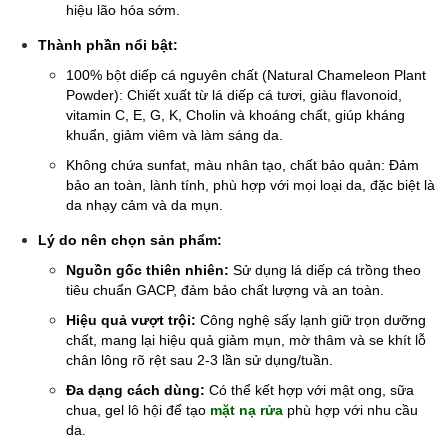
hiệu lão hóa sớm.
Thành phần nổi bật:
100% bột diếp cá nguyên chất (Natural Chameleon Plant
Powder): Chiết xuất từ lá diếp cá tươi, giàu flavonoid,
vitamin C, E, G, K, Cholin và khoáng chất, giúp kháng
khuẩn, giảm viêm và làm sáng da.
Không chứa sunfat, màu nhân tạo, chất bảo quản: Đảm
bảo an toàn, lành tính, phù hợp với mọi loại da, đặc biệt là
da nhạy cảm và da mụn.
Lý do nên chọn sản phẩm:
Nguồn gốc thiên nhiên:
Sử dụng lá diếp cá trồng theo
tiêu chuẩn GACP, đảm bảo chất lượng và an toàn.
Hiệu quả vượt trội:
Công nghệ sấy lạnh giữ trọn dưỡng
chất, mang lại hiệu quả giảm mụn, mờ thâm và se khít lỗ
chân lông rõ rệt sau 2-3 lần sử dụng/tuần.
Đa dạng cách dùng:
Có thể kết hợp với mật ong, sữa
chua, gel lô hội để tạo
mặt nạ rửa
phù hợp với nhu cầu
da.