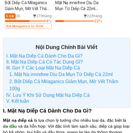
Bột Diếp Cá Milaganics
Mặt Nạ innisfree Dịu Da
Giảm Mụn, Mờ Vết Thâm
Mụn Từ Diếp Cá 22ml
100g
(Mới)
(3)
27/tháng
22/tháng
5.0
64
%
22
%
Bill Milaganics từ 150K
Tặng Bột Diếp Cá
Milaganics Giảm Mụn, Mờ
Vết Thâm 100g (SL Có
Hạn)
Nội Dung Chính Bài Viết
I. Mặt Nạ Diếp Cá Dành Cho Da Gì?
II. Mặt Nạ Diếp Cá Có Tác Dụng Gì?
III. Gợi Ý Các Loại Mặt Nạ Diếp Cá
1. Mặt Nạ innisfree Dịu Da Mụn Từ Diếp Cá 22ml
2. Bột Diếp Cá Milaganics Giảm Mụn, Mờ Vết Thâm
100g
IV. Lưu Ý Khi Sử Dụng Mặt Nạ Diếp Cá
V. Kết luận
I. Mặt Nạ Diếp Cá Dành Cho Da Gì?
Mặt nạ diếp cá
là lựa chọn lý tưởng cho nhiều loại da, đặc biệt là
da dầu
và da hỗn hợp. Với đặc tính làm sạch sâu, diếp cá giúp loại
bỏ bã nhờn, bụi bẩn và dầu thừa, mang lại làn da thông thoáng.