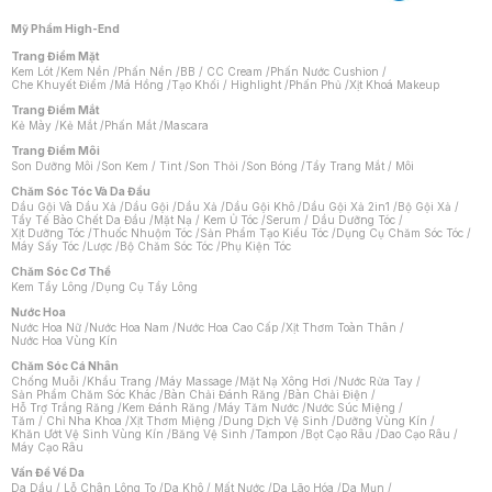
Mỹ Phẩm High-End
Trang Điểm Mặt
Kem Lót
/
Kem Nền
/
Phấn Nền
/
BB / CC Cream
/
Phấn Nước Cushion
/
Che Khuyết Điểm
/
Má Hồng
/
Tạo Khối / Highlight
/
Phấn Phủ
/
Xịt Khoá Makeup
Trang Điểm Mắt
Kẻ Mày
/
Kẻ Mắt
/
Phấn Mắt
/
Mascara
Trang Điểm Môi
Son Dưỡng Môi
/
Son Kem / Tint
/
Son Thỏi
/
Son Bóng
/
Tẩy Trang Mắt / Môi
Chăm Sóc Tóc Và Da Đầu
Dầu Gội Và Dầu Xả
/
Dầu Gội
/
Dầu Xả
/
Dầu Gội Khô
/
Dầu Gội Xả 2in1
/
Bộ Gội Xả
/
Tẩy Tế Bào Chết Da Đầu
/
Mặt Nạ / Kem Ủ Tóc
/
Serum / Dầu Dưỡng Tóc
/
Xịt Dưỡng Tóc
/
Thuốc Nhuộm Tóc
/
Sản Phẩm Tạo Kiểu Tóc
/
Dụng Cụ Chăm Sóc Tóc
/
Máy Sấy Tóc
/
Lược
/
Bộ Chăm Sóc Tóc
/
Phụ Kiện Tóc
Chăm Sóc Cơ Thể
Kem Tẩy Lông
/
Dụng Cụ Tẩy Lông
Nước Hoa
Nước Hoa Nữ
/
Nước Hoa Nam
/
Nước Hoa Cao Cấp
/
Xịt Thơm Toàn Thân
/
Nước Hoa Vùng Kín
Chăm Sóc Cá Nhân
Chống Muỗi
/
Khẩu Trang
/
Máy Massage
/
Mặt Nạ Xông Hơi
/
Nước Rửa Tay
/
Sản Phẩm Chăm Sóc Khác
/
Bàn Chải Đánh Răng
/
Bàn Chải Điện
/
Hỗ Trợ Trắng Răng
/
Kem Đánh Răng
/
Máy Tăm Nước
/
Nước Súc Miệng
/
Tăm / Chỉ Nha Khoa
/
Xịt Thơm Miệng
/
Dung Dịch Vệ Sinh
/
Dưỡng Vùng Kín
/
Khăn Ướt Vệ Sinh Vùng Kín
/
Băng Vệ Sinh
/
Tampon
/
Bọt Cạo Râu
/
Dao Cạo Râu
/
Máy Cạo Râu
Chat i
Vấn Đề Về Da
Da Dầu / Lỗ Chân Lông To
/
Da Khô / Mất Nước
/
Da Lão Hóa
/
Da Mụn
/