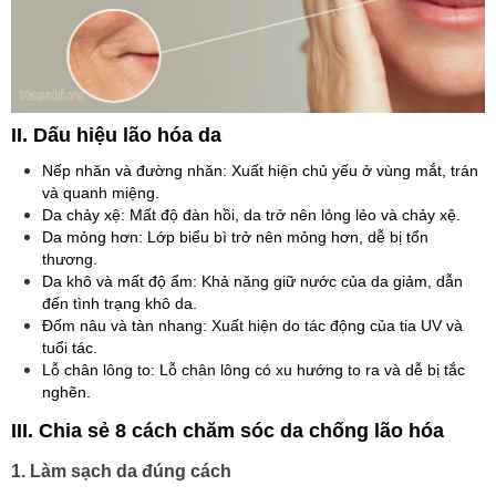
II. Dấu hiệu lão hóa da
Nếp nhăn và đường nhăn: Xuất hiện chủ yếu ở vùng mắt, trán
và quanh miệng.
Da chảy xệ: Mất độ đàn hồi, da trở nên lỏng lẻo và chảy xệ.
Da mỏng hơn: Lớp biểu bì trở nên mỏng hơn, dễ bị tổn
thương.
Da khô và mất độ ẩm: Khả năng giữ nước của da giảm, dẫn
đến tình trạng khô da.
Đốm nâu và tàn nhang: Xuất hiện do tác động của tia UV và
tuổi tác.
Lỗ chân lông to: Lỗ chân lông có xu hướng to ra và dễ bị tắc
nghẽn.
III. Chia sẻ 8 cách chăm sóc da chống lão hóa
1. Làm sạch da đúng cách