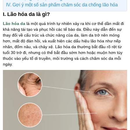
IV. Gợi ý một số sản phẩm chăm sóc da chống lão hóa
I. Lão hóa da là gì?
Lão hóa da
là một quá trình tự nhiên xảy ra khi cơ thể dần mất đi
khả năng tái tạo và phục hồi các tế bào da. Điều này dẫn đến sự
thay đổi về cấu trúc và chức năng của da, làm da trở nên mỏng
hơn, mất độ đàn hồi, và xuất hiện các dấu hiệu lão hóa như nếp
nhăn, đốm nâu, và chảy xệ. Lão hóa da thường bắt đầu rõ rệt từ
tuổi 30 trở đi, nhưng có thể bắt đầu sớm hơn hoặc muộn hơn tùy
thuộc vào yếu tố di truyền, môi trường và cách chăm sóc da mỗi
ngày.