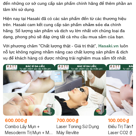
đến những cơ sở cung cấp sản phẩm chính hãng để thêm phần an
tâm khi sử dụng.
Hiện nay tại Hasaki đã có các sản phẩm đến từ các thương hiệu
trên. Hasaki cam kết cung cấp sản phẩm
chăm sóc da
chính
hãng. Số lượng sản phẩm và dịch vụ lớn nhất với chủng loại đa
dạng, phong phú sẽ đáp ứng tất cả nhu cầu mua sắm của bạn.
Với phương châm "Chất lượng thật - Giá trị thật”,
Hasaki.vn
luôn
nỗ lực không ngừng nhằm nâng cao chất lượng sản phẩm & dịch
vụ để khách hàng có được những trải nghiệm mua sắm tốt nhất.
600.000 ₫
700.000 ₫
100.000 ₫
Combo Lấy Mụn +
Laser Toning Sử Dụng
Điều Trị Tàn 
u
Mesoderm Trị Mụn + Mặt
Máy Revlite
Laser CO2 (1 N