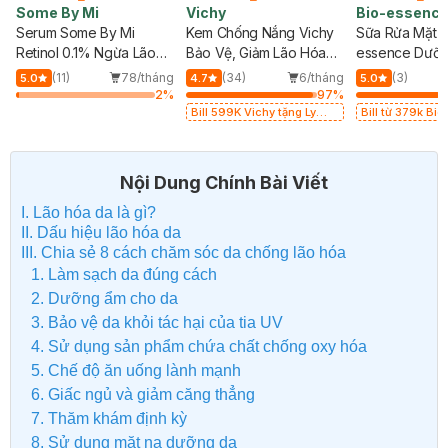
Some By Mi
Vichy
Bio-essenc
Serum Some By Mi
Kem Chống Nắng Vichy
Sữa Rửa Mặt B
a
Retinol 0.1% Ngừa Lão
Bảo Vệ, Giảm Lão Hóa
essence Dưỡn
Hóa, Căng Bóng Da
50ml
Sáng Căng Mọ
g
(11)
78/tháng
(34)
6/tháng
(3)
5.0
4.7
5.0
30ml
%
2
%
97
%
Bill 599K Vichy tặng Ly
Bill từ 379k B
thủy tinh trị giá 200K (SL
tặng Gel Tẩy Tế Bào Chết
có hạn)
60g
Nội Dung Chính Bài Viết
I. Lão hóa da là gì?
II. Dấu hiệu lão hóa da
III. Chia sẻ 8 cách chăm sóc da chống lão hóa
1. Làm sạch da đúng cách
2. Dưỡng ẩm cho da
3. Bảo vệ da khỏi tác hại của tia UV
4. Sử dụng sản phẩm chứa chất chống oxy hóa
5. Chế độ ăn uống lành mạnh
6. Giấc ngủ và giảm căng thẳng
7. Thăm khám định kỳ
8. Sử dụng mặt nạ dưỡng da