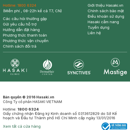
Hotline:
1800 6324
Giới thiệu Hasaki.vn
(Miễn phí , 08-22h kể cả T7, CN)
Chính sách bảo mật
Điều khoản sử dụng
Các câu hỏi thường gặp
Hasaki cẩm nang
Gửi yêu cầu hỗ trợ
Tuyển dụng
Hướng dẫn đặt hàng
Liên hệ
Phương thức thanh toán
Phương thức vận chuyển
Chính sách đổi trả
Synctives
Clinic
Dermahair
Mastige
Bản quyền © 2016 Hasaki.vn
Công Ty cổ phần HASAKI VIETNAM
Hotline:
1800 6324
Giấy chứng nhận Đăng ký Kinh doanh số 0313612829 do Sở Kế
hoạch và Đầu tư Thành phố Hồ Chí Minh cấp ngày 13/01/2016
Xem tất cả cửa hàng