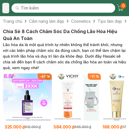
0
Tìm kiếm
Chec
Tìm kiếm
Toggle Menu
Trang chủ
Cẩm nang làm đẹp
Cosmetics
Tips làm đẹp
Chia Sẻ 8 Cách Chăm Sóc Da Chống Lão Hóa Hiệu
Quả An Toàn
Lão hóa da là một quá trình tự nhiên không thể tránh khỏi, nhưng
với các biện pháp chăm sóc da đúng cách, bạn có thể làm chậm lại
quá trình lão hóa và duy trì làn da khỏe đẹp. Dưới đây Hasaki sẽ
chia sẻ đến bạn 8 cách chăm sóc da chống lão hóa an toàn và hiệu
quả, xem ngay nhé!
%
-
47
%
-
11
%
325.000 ₫
584.000 ₫
168.000 ₫
612.000 ₫
655.000 ₫
179