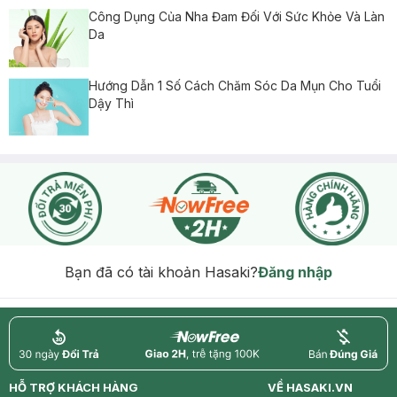
Công Dụng Của Nha Đam Đối Với Sức Khỏe Và Làn
Da
Hướng Dẫn 1 Số Cách Chăm Sóc Da Mụn Cho Tuổi
Dậy Thì
Bạn đã có tài khoản Hasaki?
Đăng nhập
return
nowfree
price
HỖ TRỢ KHÁCH HÀNG
VỀ HASAKI.VN