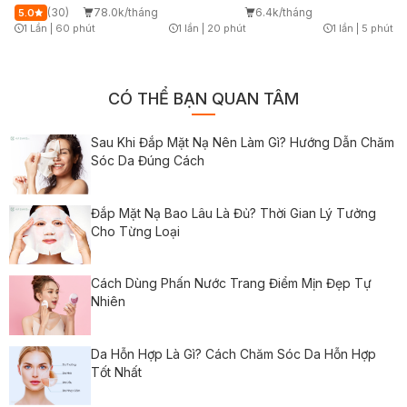
Nạ Jean D'Arcel + Chiếu
g
(30)
78.0k/tháng
6.4k/tháng
5.0
ASSH
%
1 Lần
|
60 phút
1 lần
|
20 phút
1 lần
|
5 phút
Timer Gray Icon
Timer Gray Icon
Timer Gray Icon
CÓ THỂ BẠN QUAN TÂM
Sau Khi Đắp Mặt Nạ Nên Làm Gì? Hướng Dẫn Chăm
Sóc Da Đúng Cách
Đắp Mặt Nạ Bao Lâu Là Đủ? Thời Gian Lý Tưởng
Cho Từng Loại
Cách Dùng Phấn Nước Trang Điểm Mịn Đẹp Tự
Nhiên
Da Hỗn Hợp Là Gì? Cách Chăm Sóc Da Hỗn Hợp
Tốt Nhất