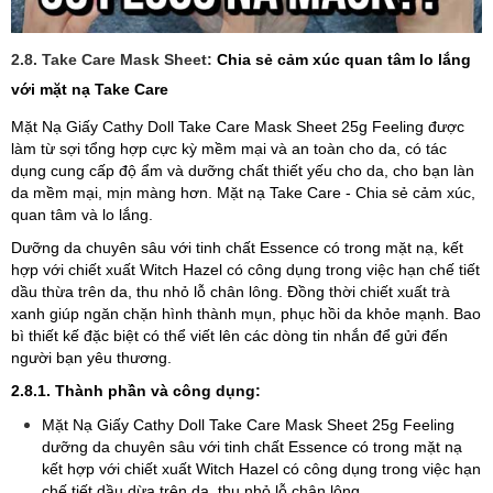
2.8. Take Care Mask Sheet:
Chia sẻ cảm xúc quan tâm lo lắng
với mặt nạ Take Care
Mặt Nạ Giấy Cathy Doll Take Care Mask Sheet 25g Feeling được
làm từ sợi tổng hợp cực kỳ mềm mại và an toàn cho da, có tác
dụng cung cấp độ ẩm và dưỡng chất thiết yếu cho da, cho bạn làn
da mềm mại, mịn màng hơn. Mặt nạ Take Care - Chia sẻ cảm xúc,
quan tâm và lo lắng.
Dưỡng da chuyên sâu với tinh chất Essence có trong mặt nạ, kết
hợp với chiết xuất Witch Hazel có công dụng trong việc hạn chế tiết
dầu thừa trên da, thu nhỏ lỗ chân lông. Đồng thời chiết xuất trà
xanh giúp ngăn chặn hình thành mụn, phục hồi da khỏe mạnh. Bao
bì thiết kế đặc biệt có thể viết lên các dòng tin nhắn để gửi đến
người bạn yêu thương.
2.8.1. Thành phần và công dụng:
Mặt Nạ Giấy Cathy Doll Take Care Mask Sheet 25g Feeling
dưỡng da chuyên sâu với tinh chất Essence có trong mặt nạ
kết hợp với chiết xuất Witch Hazel có công dụng trong việc hạn
chế tiết dầu dừa trên da, thu nhỏ lỗ chân lông.