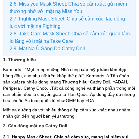
2.6. Miss you Mask Sheet: Chia sẻ cảm xúc, gửi niềm
thương nhớ với mặt nạ Miss You
2.7. Fighting Mask Sheet: Chia sẻ cảm xúc, tạo động
lực với mặt nạ Fighting
2.8. Take Care Mask Sheet: Chia sẻ cảm xúc quan tâm
lo lắng với mặt nạ Take Care
2.9. Mặt Nạ Ủ Sáng Da Cathy Doll
1. Thương hiệu
Karmarts - “Một trong những Nhà cung cấp
mỹ phẩm làm đẹp
hàng đầu, cho phụ nữ trên khắp thế giới”. Karmarts là Tập đoàn
sản xuất ra nhiều dòng mang Thương hiệu: Cathy Doll, YADAH,
Peripera , Cathy Choo…Tất cả công nghệ và thành phần trong mỗi
sản phẩm đều là chuyển giao từ Hàn Quốc. Áp dụng đầy đủ những
tiêu chuẩn An toàn quốc tế như GMP hay FDA…
Mặt nạ dưỡng da với nhiều thông điệp cảm xúc khác nhau nhằm
nhắn gửi đến người bạn yêu thương.
2. Các dòng mặt nạ Cathy Doll
2.1. Happy Mask Sheet
: Chia sẻ cảm xúc, mang lại niềm vui