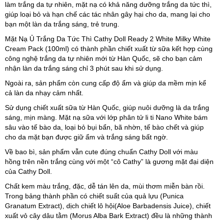
làm trắng da tự nhiên, mặt nạ có khả năng dưỡng trắng da tức thì,
giúp loại bỏ và hạn chế các tác nhân gây hại cho da, mang lại cho
bạn một làn da trắng sáng, trẻ trung.
Mặt Nạ Ủ Trắng Da Tức Thì Cathy Doll Ready 2 White Milky White
Cream Pack (100ml) có thành phần chiết xuất từ sữa kết hợp cùng
công nghệ trắng da tự nhiên mới từ Hàn Quốc, sẽ cho bạn cảm
nhận làn da trắng sáng chỉ 3 phút sau khi sử dụng.
Ngoài ra, sản phẩm còn cung cấp độ ẩm và giúp da mềm mịn kể
cả làn da nhạy cảm nhất.
Sử dụng chiết xuất sữa từ Hàn Quốc, giúp nuôi dưỡng là da trắng
sáng, mịn màng. Mặt nạ sữa với lớp phân tử li ti Nano White bám
sâu vào tế bào da, loại bỏ bụi bẩn, bã nhờn, tế bào chết và giúp
cho da mặt bạn được giữ ẩm và trắng sáng bất ngờ.
Về bao bì, sản phẩm vẫn cute đúng chuẩn Cathy Doll với màu
hồng trên nền trắng cùng với một “cô Cathy” là gương mặt đại diện
của Cathy Doll.
Chất kem màu trắng, đặc, dễ tán lên da, mùi thơm miễn bàn rồi.
Trong bảng thành phần có chiết suất của quả lựu (Punica
Granatum Extract), dịch chiết lô hội(Aloe Barbadensis Juice), chiết
xuất vỏ cây dâu tằm (Morus Alba Bark Extract) đều là những thành