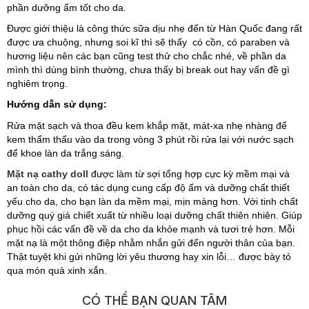
phần dưỡng ẩm tốt cho da.
Được giới thiệu là công thức sữa dịu nhẹ đến từ Hàn Quốc đang rất
được ưa chuộng, nhưng soi kĩ thì sẽ thấy có cồn, có paraben và
hương liệu nên các bạn cũng test thử cho chắc nhé, về phần da
mình thì dùng bình thường, chưa thấy bị break out hay vấn đề gì
nghiêm trọng.
Hướng dẫn sử dụng:
Rửa mặt sạch và thoa đều kem khắp mặt, mát-xa nhẹ nhàng để
kem thẩm thấu vào da trong vòng 3 phút rồi rửa lại với nước sạch
để khoe làn da trắng sáng.
Mặt nạ cathy doll
được làm từ sợi tổng hợp cực kỳ mềm mại và
an toàn cho da, có tác dụng cung cấp độ ẩm và dưỡng chất thiết
yếu cho da, cho bạn làn da mềm mại, mịn màng hơn. Với tinh chất
dưỡng quý giá chiết xuất từ nhiều loại dưỡng chất thiên nhiên. Giúp
phục hồi các vấn đề về da cho da khỏe mạnh và tươi trẻ hơn. Mỗi
mặt nạ là một thông điệp nhằm nhắn gửi đến người thân của bạn.
Thật tuyệt khi gửi những lời yêu thương hay xin lỗi… được bày tỏ
qua món quà xinh xắn.
CÓ THỂ BẠN QUAN TÂM