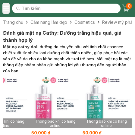
0
Tìm kiếm
Chec
Tìm kiếm
Toggle Menu
Trang chủ
Cẩm nang làm đẹp
Cosmetics
Review mỹ phẩ
Đánh giá mặt nạ Cathy: Dưỡng trắng hiệu quả, giá
thành hợp lý
Mặt nạ cathy doll
dưỡng da chuyên sâu với tinh chất essence
chiết xuất từ nhiều loại dưỡng chất thiên nhiên, giúp phục hồi các
vấn đề về da cho da khỏe mạnh và tươi trẻ hơn. Mỗi mặt nạ là một
thông điệp nhằm nhắn gửi những lời yêu thương đến người thân
của bạn.
o khi có hàng
Thông báo khi có hàng
Thông báo khi có hàng
online
online
online
50.000 ₫
50.000 ₫