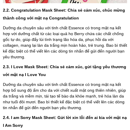
2.2. Congratulation Mask Sheet:
Chia sẻ cảm xúc, chúc mừng
thành công với mặt nạ Congratulation
Dưỡng da chuyên sâu với tinh chất Essence có trong mặt nạ kết
hợp với dưỡng chất từ các loại quả họ Berry chứa các chất chống
gốc tự do, giúp đẩy lùi tình trạng lão hóa da, phục hồi da với
collagen, mang lại làn da trắng mịn hoàn hảo, trẻ trung. Bao bì thiết
kế đặc biệt có thể viết lên các dòng tin nhắn để gửi đến người bạn
yêu thương.
2.3. I Love Mask Sheet
:
Chia sẻ cảm xúc, gửi tặng yêu thương
với mặt nạ I Love You
Dưỡng da chuyên sâu với tinh chất Essence có trong mặt nạ kết
hợp bổ sung độ ẩm cho da với chiết xuất mật ong thiên nhiên, giúp
da trắng và mềm mịn, tái tạo tế bào da khỏe mạnh, trẻ hóa làn da
như tuổi đôi mươi. Bao bì thiết kế đặc biệt có thể viết lên các dòng
tin nhắn để gửi đến người bạn yêu thương.
2.4. I am Sorry Mask Sheet:
Gửi lời xin lỗi đến ai kia với mặt nạ
I Am Sorry