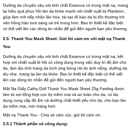
Dưỡng da chuyên sâu với tinh chất Essence có trong mặt nạ, mang
lại hiệu quả phục hồi làn da khỏe mạnh với chiết xuất từ Plankton,
giúp làm mờ nếp nhăn lão hóa, tái tạo tế bào da bị tổn thương trở
nên hồng hào tươi sáng và trẻ trung hơn. Bao bì thiết kế đặc biệt
có thể viết lên các dòng tin nhắn để gửi đến người bạn yêu thương.
2.5. Thank You Mask Sheet:
Gửi lời cảm ơn với mặt nạ Thank
You
Dưỡng da chuyên sâu với tinh chất Essence có trong mặt nạ, kết
hợp với chiết xuất lô hội có công dụng trong việc duy trì độ ẩm cho
da, làm dịu tình trạng da kích ứng bỏng rát do ánh nắng, dưỡng da
dịu nhẹ, mang lại làn da khỏe. Bao bì thiết kế đặc biệt có thể viết
lên các dòng tin nhắn để gửi đến người bạn yêu thương.
Mặt Nạ Giấy Cathy Doll Thank You Mask Sheet 25g Feeling được
làm từ sợi tổng hợp cực kỳ mềm mại và an toàn cho da, có tác
dụng cung cấp độ ẩm và dưỡng chất thiết yếu cho da, cho bạn làn
da mềm mại, mịn màng hơn.
Mặt nạ
Thank You - Chia sẻ cảm xúc, gửi lời cảm ơn.
2.5.1 Thành phần và công dụng: