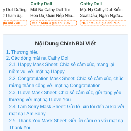
ll
Cathy Doll
Cathy Doll
thy Doll Dưỡng
Mặt Nạ Cathy Doll Trẻ
Mặt Nạ Cathy Doll Kiểm
 Mờ Thâm Sạm
Hoá Da, Giảm Nếp Nhăn
Soát Dầu, Ngăn Ngừa
20g
Mụn 20g
 giá chỉ 70K
HOT! Mua 3 giá chỉ 70K
HOT! Mua 3 giá chỉ 70K
ơng 23K/SP)
(Tương đương 23K/SP)
(Tương đương 23K/SP)
Nội Dung Chính Bài Viết
1. Thương hiệu
2. Các dòng mặt nạ Cathy Doll
2.1. Happy Mask Sheet: Chia sẻ cảm xúc, mang lại
niềm vui với mặt nạ Happy
2.2. Congratulation Mask Sheet: Chia sẻ cảm xúc, chúc
mừng thành công với mặt nạ Congratulation
2.3. I Love Mask Sheet: Chia sẻ cảm xúc, gửi tặng yêu
thương với mặt nạ I Love You
2.4. I am Sorry Mask Sheet: Gửi lời xin lỗi đến ai kia với
mặt nạ I Am Sorry
2.5. Thank You Mask Sheet: Gửi lời cảm ơn với mặt nạ
Thank You