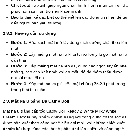
Chiết xuất trà xanh giúp ngăn chặn hình thành mụn ẩn trên da,
phục hồi sau mụn trở nên khỏe mạnh.
Bao bì thiết kế đặc biệt có thể viết lên các dòng tin nhắn để gửi
đến người bạn yêu thương.
2.8.2. Hướng dẫn sử dụng
Bước 1:
Rửa sạch mặt,mở lấy dung dịch dưỡng chất thoa lên
mặt.
Bước 2:
Lấy miếng mặt nạ ra khỏi túi và lưu ý là gỡ mặt nạ ra
cẩn thận
Bước 3:
Đắp miếng mặt nạ lên da, dùng các ngón tay ấn nhẹ
nhàng, sao cho khít nhất với da mặt, để độ thẩm thấu được
đạt tới mức tối đa.
Bước 4:
Đắp mặt nạ và giữ trên mặt chừng 25-30 phút trong
trạng thái thư giãn
2.9. Mặt Nạ Ủ Sáng Da Cathy Doll
Mặt nạ ủ trắng cấp tốc Cathy Doll Ready 2 White Milky White
Cream Pack là
mỹ phẩm chính hãng
với công dụng chăm sóc da
được sản xuất theo công nghệ hiện đại mới, với những chiết xuất
từ sữa kết hợp cùng các thành phần từ thiên nhiên và công nghệ