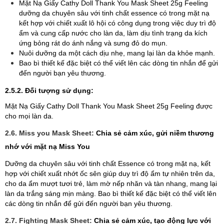
Mặt Nạ Giấy Cathy Doll Thank You Mask Sheet 25g Feeling
dưỡng da chuyên sâu với tinh chất essence có trong mặt nạ
kết hợp với chiết xuất lô hội có công dụng trong việc duy trì độ
ẩm và cung cấp nước cho làn da, làm dịu tình trạng da kích
ứng bỏng rát do ánh nắng và sưng đỏ do mụn.
Nuôi dưỡng da một cách dịu nhẹ, mang lại làn da khỏe mạnh.
Bao bì thiết kế đặc biệt có thể viết lên các dòng tin nhắn để gửi
đến người bạn yêu thương.
2.5.2. Đối tượng sử dụng:
Mặt Nạ Giấy Cathy Doll Thank You Mask Sheet 25g Feeling được
cho mọi làn da.
2.6. Miss you Mask Sheet:
Chia sẻ cảm xúc, gửi niềm thương
nhớ với mặt nạ Miss You
Dưỡng da chuyên sâu với tinh chất Essence có trong mặt nạ, kết
hợp với chiết xuất nhớt ốc sên giúp duy trì độ ẩm tự nhiên trên da,
cho da ẩm mượt tươi trẻ, làm mờ nếp nhăn và tàn nhang, mang lại
làn da trắng sáng mịn màng. Bao bì thiết kế đặc biệt có thể viết lên
các dòng tin nhắn để gửi đến người bạn yêu thương.
2.7. Fighting Mask Sheet:
Chia sẻ cảm xúc, tạo động lực với