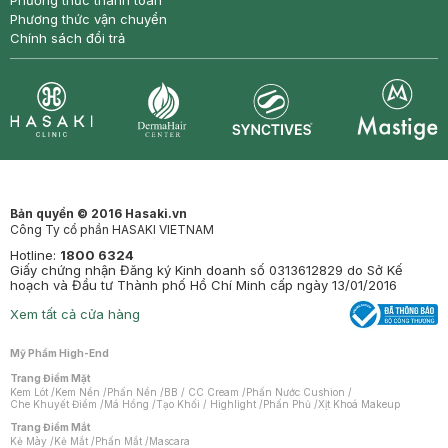
Phương thức thanh toán
Phương thức vận chuyển
Chính sách đổi trả
Synctives
Clinic
Dermahair
Mastige
Bản quyền © 2016 Hasaki.vn
Công Ty cổ phần HASAKI VIETNAM
Hotline:
1800 6324
Giấy chứng nhận Đăng ký Kinh doanh số 0313612829 do Sở Kế
hoạch và Đầu tư Thành phố Hồ Chí Minh cấp ngày 13/01/2016
Xem tất cả cửa hàng
Mỹ Phẩm High-End
Trang Điểm Mặt
Kem Lót
/
Kem Nền
/
Phấn Nền
/
BB / CC Cream
/
Phấn Nước Cushion
/
Che Khuyết Điểm
/
Má Hồng
/
Tạo Khối / Highlight
/
Phấn Phủ
/
Xịt Khoá Makeup
Trang Điểm Mắt
Kẻ Mày
/
Kẻ Mắt
/
Phấn Mắt
/
Mascara