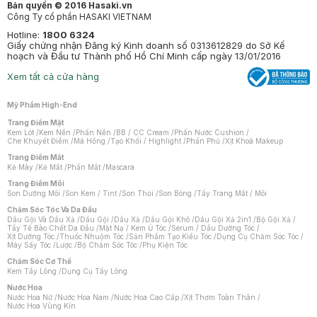
Bản quyền © 2016 Hasaki.vn
Công Ty cổ phần HASAKI VIETNAM
Hotline:
1800 6324
Giấy chứng nhận Đăng ký Kinh doanh số 0313612829 do Sở Kế
hoạch và Đầu tư Thành phố Hồ Chí Minh cấp ngày 13/01/2016
Xem tất cả cửa hàng
Mỹ Phẩm High-End
Trang Điểm Mặt
Kem Lót
/
Kem Nền
/
Phấn Nền
/
BB / CC Cream
/
Phấn Nước Cushion
/
Che Khuyết Điểm
/
Má Hồng
/
Tạo Khối / Highlight
/
Phấn Phủ
/
Xịt Khoá Makeup
Trang Điểm Mắt
Kẻ Mày
/
Kẻ Mắt
/
Phấn Mắt
/
Mascara
Trang Điểm Môi
Son Dưỡng Môi
/
Son Kem / Tint
/
Son Thỏi
/
Son Bóng
/
Tẩy Trang Mắt / Môi
Chăm Sóc Tóc Và Da Đầu
Dầu Gội Và Dầu Xả
/
Dầu Gội
/
Dầu Xả
/
Dầu Gội Khô
/
Dầu Gội Xả 2in1
/
Bộ Gội Xả
/
Tẩy Tế Bào Chết Da Đầu
/
Mặt Nạ / Kem Ủ Tóc
/
Serum / Dầu Dưỡng Tóc
/
Xịt Dưỡng Tóc
/
Thuốc Nhuộm Tóc
/
Sản Phẩm Tạo Kiểu Tóc
/
Dụng Cụ Chăm Sóc Tóc
/
Máy Sấy Tóc
/
Lược
/
Bộ Chăm Sóc Tóc
/
Phụ Kiện Tóc
Chăm Sóc Cơ Thể
Kem Tẩy Lông
/
Dụng Cụ Tẩy Lông
Nước Hoa
Nước Hoa Nữ
/
Nước Hoa Nam
/
Nước Hoa Cao Cấp
/
Xịt Thơm Toàn Thân
/
Nước Hoa Vùng Kín