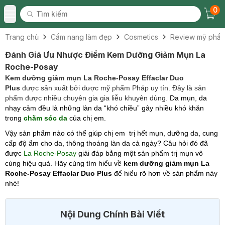
0
Tìm kiếm
Chec
Tìm kiếm
Toggle Menu
Trang chủ
Cẩm nang làm đẹp
Cosmetics
Review mỹ phẩ
Đánh Giá Ưu Nhược Điểm Kem Dưỡng Giảm Mụn La
Roche-Posay
Kem dưỡng giảm mụn La Roche-Posay Effaclar Duo
Plus
được sản xuất bởi dược mỹ phẩm Pháp uy tín. Đây là sản
phẩm được nhiều chuyên gia gia liễu khuyên dùng.
Da mụn, da
nhạy cảm đều là những làn da “khó chiều” gây nhiều khó khăn
trong
chăm sóc da
của chị em.
Vậy sản phẩm nào có thể giúp chị em trị hết mụn, dưỡng da, cung
cấp độ ẩm cho da, thông thoáng làn da cả ngày?
Câu hỏi đó đã
được
La Roche-Posay
giải đáp bằng một sản phẩm trị mụn vô
cùng hiệu quả. Hãy cùng tìm hiểu về
kem dưỡng giảm mụn La
Roche-Posay
Effaclar Duo Plus
để hiểu rõ hơn về sản phẩm này
nhé!
Nội Dung Chính Bài Viết