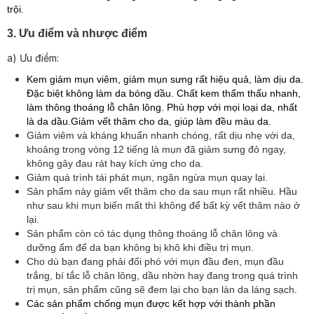
trội.
​3. Ưu điểm và nhược điểm
a) Ưu điểm:
Kem giảm mụn viêm, giảm mụn sưng rất hiệu quả, làm dịu da.
Đặc biệt không làm da bóng dầu. Chất kem thẩm thấu nhanh,
làm thông thoáng lỗ chân lông. Phù hợp với mọi loại da, nhất
là da dầu.Giảm vết thâm cho da, giúp làm đều màu da.
Giảm viêm và kháng khuẩn nhanh chóng, rất dịu nhẹ với da,
khoảng trong vòng 12 tiếng là mụn đã giảm sưng đỏ ngay,
không gây đau rát hay kích ứng cho da.
Giảm quá trình tái phát mụn, ngăn ngừa mụn quay lại.
Sản phẩm này giảm vết thâm cho da sau mụn rất nhiều. Hầu
như sau khi mụn biến mất thì không để bất kỳ vết thâm nào ở
lại.
Sản phẩm còn có tác dụng thông thoáng lỗ chân lông và
dưỡng ẩm để da bạn không bị khô khi điều trị mụn.
Cho dù bạn đang phải đối phó với mụn đầu đen, mụn đầu
trắng, bí tắc lỗ chân lông, dầu nhờn hay đang trong quá trình
trị mụn, sản phẩm cũng sẽ đem lại cho bạn làn da láng sạch.
Các sản phẩm chống mụn được kết hợp với thành phần