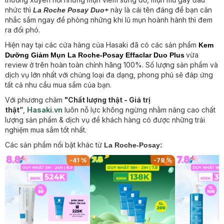
nhức thì
này là cái tên đáng để bạn cân
La Roche Posay Duo+
nhắc sắm ngay đề phòng những khi lũ mụn hoành hành thì đem
ra đối phó.
Hiện nay tại các cửa hàng của Hasaki đã có các sản phẩm
Kem
vừa
Dưỡng Giảm Mụn La Roche-Posay Effaclar Duo Plus
review ở trên hoàn toàn chính hãng 100%. Số lượng sản phẩm và
dịch vụ lớn nhất với chủng loại đa dạng, phong phú sẽ đáp ứng
tất cả nhu cầu mua sắm của bạn.
Với phương châm
"Chất lượng thật - Giá trị
thật”
,
Hasaki.vn
luôn nỗ lực không ngừng nhằm nâng cao chất
lượng sản phẩm & dịch vụ để khách hàng có được những trải
nghiệm mua sắm tốt nhất.
Các sản phẩm nổi bật khác từ
La Roche-Posay:
%
-
41
%
-
78
%