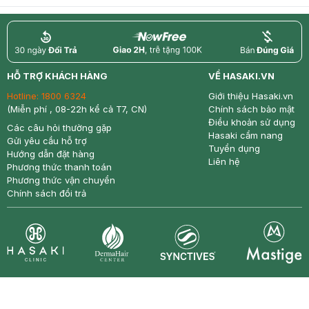
return
nowfree
price
HỖ TRỢ KHÁCH HÀNG
VỀ HASAKI.VN
Hotline:
1800 6324
Giới thiệu Hasaki.vn
(Miễn phí , 08-22h kể cả T7, CN)
Chính sách bảo mật
Điều khoản sử dụng
Các câu hỏi thường gặp
Hasaki cẩm nang
Gửi yêu cầu hỗ trợ
Tuyển dụng
Hướng dẫn đặt hàng
Liên hệ
Phương thức thanh toán
Phương thức vận chuyển
Chính sách đổi trả
Synctives
Clinic
Dermahair
Mastige