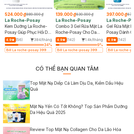
524.000 ₫
139.000 ₫
397.000 ₫
889.000 ₫
630.000 ₫
675
La Roche-Posay
La Roche-Posay
La Roche-P
Kem Dưỡng La Roche-
Combo 3 Gel Rửa Mặt La
Gel Rửa Mặt L
Posay Giúp Phục Hồi Da
Roche-Posay Cho Da
Posay Dành C
Đa Công Dụng 100ml
Dầu Nhạy Cảm 50ml
Dầu, Nhạy Cả
g
(56)
384/tháng
(142)
1.4k/tháng
(142)
4.9
4.9
4.9
%
34
%
9
%
Bill La roche-posay 399K
Bill La roche-posay 399K
Bill La roche-
Tặng Gel rửa mặt da dầu
Tặng Gel rửa mặt da dầu
Tặng Gel rửa mặ
nhạy cảm 50ml (SL có hạn)
nhạy cảm 50ml (SL có hạn)
nhạy cảm 50ml 
CÓ THỂ BẠN QUAN TÂM
Top Mặt Nạ Diếp Cá Làm Dịu Da, Kiềm Dầu Hiệu
Quả
Mặt Nạ Yến Có Tốt Không? Top Sản Phẩm Dưỡng
Da Hiệu Quả 2025
Review Top Mặt Nạ Collagen Cho Da Lão Hóa