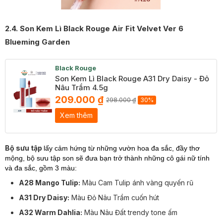
2.4. Son Kem Lì Black Rouge Air Fit Velvet Ver 6
Blueming Garden
Black Rouge
Son Kem Lì Black Rouge A31 Dry Daisy - Đỏ
Nâu Trầm 4.5g
209.000 ₫
298.000 ₫
30%
Xem thêm
Bộ sưu tập
lấy cảm hứng từ những vườn hoa đa sắc, đầy thơ
mộng, bộ sưu tập son sẽ đưa bạn trở thành những cô gái nữ tính
và đa sắc, gồm 3 màu:
A28 Mango Tulip:
Màu Cam Tulip ánh vàng quyến rũ
A31 Dry Daisy:
Màu Đỏ Nâu Trầm cuốn hút
A32 Warm Dahlia:
Màu Nâu Đất trendy tone ấm