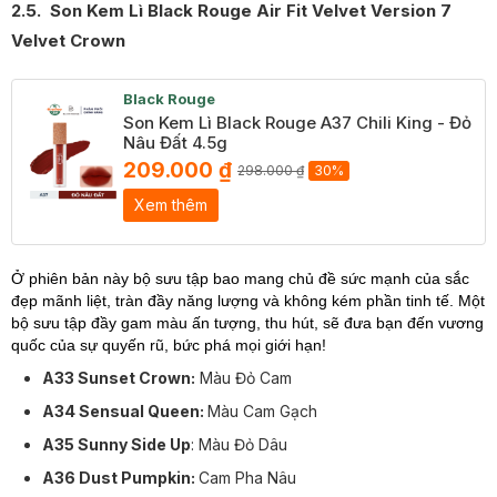
2.5. Son Kem Lì Black Rouge Air Fit Velvet Version 7
Velvet Crown
Black Rouge
Son Kem Lì Black Rouge A37 Chili King - Đỏ
Nâu Đất 4.5g
209.000 ₫
298.000 ₫
30%
Xem thêm
Ở phiên bản này bộ sưu tập bao mang chủ đề sức mạnh của sắc
đẹp mãnh liệt, tràn đầy năng lượng và không kém phần tinh tế. Một
bộ sưu tập đầy gam màu ấn tượng, thu hút, sẽ đưa bạn đến vương
quốc của sự quyến rũ, bức phá mọi giới hạn!
A33 Sunset Crown:
Màu Đỏ Cam
A34 Sensual Queen:
Màu Cam Gạch
A35 Sunny Side Up
: Màu Đỏ Dâu
A36 Dust Pumpkin:
Cam Pha Nâu