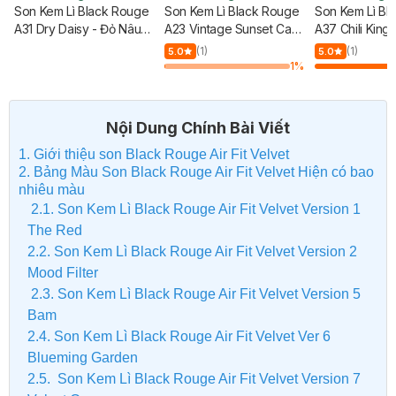
Son Kem Lì Black Rouge
Son Kem Lì Black Rouge
Son Kem Lì Bl
A31 Dry Daisy - Đỏ Nâu
A23 Vintage Sunset Cam
A37 Chili King
Trầm 4.5g
Da Pha Nâu 4.5g
Đất 4.5g
g
(1)
(1)
5.0
5.0
%
1
%
Nội Dung Chính Bài Viết
1. Giới thiệu son Black Rouge Air Fit Velvet
2. Bảng Màu Son Black Rouge Air Fit Velvet Hiện có bao
nhiêu màu
2.1. Son Kem Lì Black Rouge Air Fit Velvet Version 1
The Red
2.2. Son Kem Lì Black Rouge Air Fit Velvet Version 2
Mood Filter
2.3. Son Kem Lì Black Rouge Air Fit Velvet Version 5
Bam
2.4. Son Kem Lì Black Rouge Air Fit Velvet Ver 6
Blueming Garden
2.5. Son Kem Lì Black Rouge Air Fit Velvet Version 7