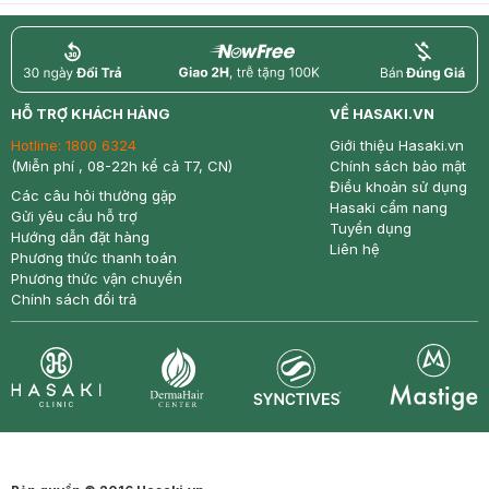
return
nowfree
price
HỖ TRỢ KHÁCH HÀNG
VỀ HASAKI.VN
Hotline:
1800 6324
Giới thiệu Hasaki.vn
(Miễn phí , 08-22h kể cả T7, CN)
Chính sách bảo mật
Điều khoản sử dụng
Các câu hỏi thường gặp
Hasaki cẩm nang
Gửi yêu cầu hỗ trợ
Tuyển dụng
Hướng dẫn đặt hàng
Liên hệ
Phương thức thanh toán
Phương thức vận chuyển
Chính sách đổi trả
Synctives
Clinic
Dermahair
Mastige