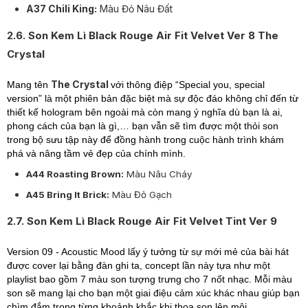
A37 Chili King:
Màu Đỏ Nâu Đất
2.6. Son Kem Lì Black Rouge Air Fit Velvet Ver 8 The
Crystal
The Crystal
Mang tên
với thông điệp “Special you, special
version” là một phiên bản đặc biệt mà sự độc đáo không chỉ đến từ
thiết kế hologram bên ngoài mà còn mang ý nghĩa dù bạn là ai,
phong cách của bạn là gì,… bạn vẫn sẽ tìm được một thỏi son
trong bộ sưu tập này để đồng hành trong cuộc hành trình khám
phá và nâng tầm vẻ đẹp của chính mình.
A44 Roasting Brown:
Màu Nâu Cháy
A45 Bring It Brick:
Màu Đỏ Gạch
2.7. Son Kem Lì Black Rouge Air Fit Velvet Tint Ver 9
Version 09 - Acoustic Mood lấy ý tưởng từ sự mới mẻ của bài hát
được cover lại bằng đàn ghi ta, concept lần này tựa như một
playlist bao gồm 7 màu son tượng trưng cho 7 nốt nhạc. Mỗi màu
son sẽ mang lại cho bạn một giai điệu cảm xúc khác nhau giúp bạn
chìm đắm trong từng khoảnh khắc khi thoa son lên môi.