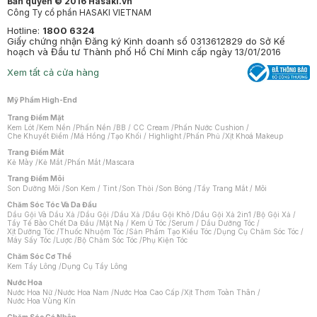
Bản quyền © 2016 Hasaki.vn
Công Ty cổ phần HASAKI VIETNAM
Hotline:
1800 6324
Giấy chứng nhận Đăng ký Kinh doanh số 0313612829 do Sở Kế
hoạch và Đầu tư Thành phố Hồ Chí Minh cấp ngày 13/01/2016
Xem tất cả cửa hàng
Mỹ Phẩm High-End
Trang Điểm Mặt
Kem Lót
/
Kem Nền
/
Phấn Nền
/
BB / CC Cream
/
Phấn Nước Cushion
/
Che Khuyết Điểm
/
Má Hồng
/
Tạo Khối / Highlight
/
Phấn Phủ
/
Xịt Khoá Makeup
Trang Điểm Mắt
Kẻ Mày
/
Kẻ Mắt
/
Phấn Mắt
/
Mascara
Trang Điểm Môi
Son Dưỡng Môi
/
Son Kem / Tint
/
Son Thỏi
/
Son Bóng
/
Tẩy Trang Mắt / Môi
Chăm Sóc Tóc Và Da Đầu
Dầu Gội Và Dầu Xả
/
Dầu Gội
/
Dầu Xả
/
Dầu Gội Khô
/
Dầu Gội Xả 2in1
/
Bộ Gội Xả
/
Tẩy Tế Bào Chết Da Đầu
/
Mặt Nạ / Kem Ủ Tóc
/
Serum / Dầu Dưỡng Tóc
/
Xịt Dưỡng Tóc
/
Thuốc Nhuộm Tóc
/
Sản Phẩm Tạo Kiểu Tóc
/
Dụng Cụ Chăm Sóc Tóc
/
Máy Sấy Tóc
/
Lược
/
Bộ Chăm Sóc Tóc
/
Phụ Kiện Tóc
Chăm Sóc Cơ Thể
Kem Tẩy Lông
/
Dụng Cụ Tẩy Lông
Nước Hoa
Nước Hoa Nữ
/
Nước Hoa Nam
/
Nước Hoa Cao Cấp
/
Xịt Thơm Toàn Thân
/
Nước Hoa Vùng Kín