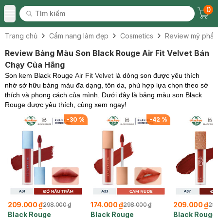
0
Tìm kiếm
Chec
Tìm kiếm
Toggle Menu
Trang chủ
Cẩm nang làm đẹp
Cosmetics
Review mỹ phẩ
Review Bảng Màu Son Black Rouge Air Fit Velvet Bán
Chạy Của Hãng
Son kem Black Rouge
Air Fit Velvet
là dòng son được yêu thích
nhờ sở hữu
bảng màu đa dạng, tôn da, phù hợp lựa chọn theo sở
thích và phong cách của mình. Dưới đây là bảng màu son Black
Rouge được yêu thích, cùng xem ngay!
%
-
30
%
-
42
%
209.000 ₫
174.000 ₫
209.000 ₫
298.000 ₫
298.000 ₫
298
Black Rouge
Black Rouge
Black Rouge