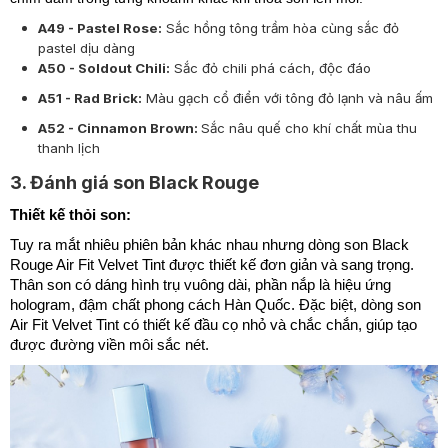
A49 - Pastel Rose:
Sắc hồng tông trầm hòa cùng sắc đỏ
pastel dịu dàng
A50 - Soldout Chili:
Sắc đỏ chili phá cách, độc đáo
A51 - Rad Brick:
Màu gạch cổ điển với tông đỏ lạnh và nâu ấm
A52 - Cinnamon Brown:
Sắc nâu quế cho khí chất mùa thu
thanh lịch
3. Đánh giá son Black Rouge
Thiết kế thỏi son:
Tuy ra mắt nhiêu phiên bản khác nhau nhưng dòng son Black
Rouge Air Fit Velvet Tint được thiết kế đơn giản và sang trọng.
Thân son có dáng hình trụ vuông dài, phần nắp là hiệu ứng
hologram, đậm chất phong cách Hàn Quốc. Đặc biệt, dòng son
Air Fit Velvet Tint có thiết kế đầu cọ nhỏ và chắc chắn, giúp tạo
được đường viền môi sắc nét.