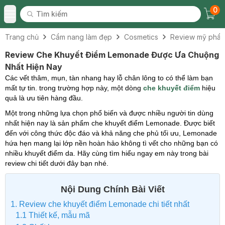
0
Tìm kiếm
Chec
Tìm kiếm
Toggle Menu
Trang chủ
Cẩm nang làm đẹp
Cosmetics
Review mỹ phẩ
Review Che Khuyết Điểm Lemonade Được Ưa Chuộng
Nhất Hiện Nay
Các vết thâm, mụn, tàn nhang hay lỗ chân lông to có thể làm bạn
mất tự tin. trong trường hợp này, một dòng
che khuyết điểm
hiệu
quả là ưu tiên hàng đầu.
Một trong những lựa chọn phổ biến và được nhiều người tin dùng
nhất hiện nay là sản phẩm che khuyết điểm Lemonade. Được biết
đến với công thức độc đáo và khả năng che phủ tối ưu, Lemonade
hứa hẹn mang lại lớp nền hoàn hảo không tì vết cho những bạn có
nhiều khuyết điểm da. Hãy cùng tìm hiểu ngay em này trong bài
review chi tiết dưới đây bạn nhé.
Nội Dung Chính Bài Viết
1. Review che khuyết điểm Lemonade chi tiết nhất
1.1 Thiết kế, mẫu mã