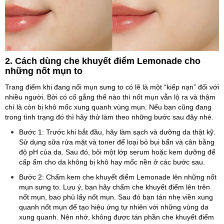
2. Cách dùng che khuyết điểm Lemonade cho
những nốt mụn to
Trang điểm khi đang nổi mụn sưng to có lẽ là một “kiếp nạn” đối với
nhiều người. Bởi có cố gắng thế nào thì nốt mụn vẫn lộ ra và thậm
chí là còn bị khô mốc xung quanh vùng mụn. Nếu bạn cũng đang
trong tình trạng đó thì hãy thử làm theo những bước sau đây nhé.
Bước 1: Trước khi bắt đầu, hãy làm sạch và dưỡng da thật kỹ.
Sử dụng sữa rửa mặt và toner để loại bỏ bụi bẩn và cân bằng
độ pH của da. Sau đó, bôi một lớp serum hoặc kem dưỡng để
cấp ẩm cho da không bị khô hay mốc nền ở các bước sau.
Bước 2: Chấm kem che khuyết điểm Lemonade lên những nốt
mụn sưng to. Lưu ý, bạn hãy chấm che khuyết điểm lên trên
nốt mụn, bao phủ lấy nốt mụn. Sau đó bạn tán nhẹ viền xung
quanh nốt mụn để tạo hiệu ứng tự nhiên với những vùng da
xung quanh. Nên nhớ, không được tán phần che khuyết điểm