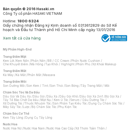
Bản quyền © 2016 Hasaki.vn
Công Ty cổ phần HASAKI VIETNAM
Hotline:
1800 6324
Giấy chứng nhận Đăng ký Kinh doanh số 0313612829 do Sở Kế
hoạch và Đầu tư Thành phố Hồ Chí Minh cấp ngày 13/01/2016
Xem tất cả cửa hàng
Mỹ Phẩm High-End
Trang Điểm Mặt
Kem Lót
/
Kem Nền
/
Phấn Nền
/
BB / CC Cream
/
Phấn Nước Cushion
/
Che Khuyết Điểm
/
Má Hồng
/
Tạo Khối / Highlight
/
Phấn Phủ
/
Xịt Khoá Makeup
Trang Điểm Mắt
Kẻ Mày
/
Kẻ Mắt
/
Phấn Mắt
/
Mascara
Trang Điểm Môi
Son Dưỡng Môi
/
Son Kem / Tint
/
Son Thỏi
/
Son Bóng
/
Tẩy Trang Mắt / Môi
Chăm Sóc Tóc Và Da Đầu
Dầu Gội Và Dầu Xả
/
Dầu Gội
/
Dầu Xả
/
Dầu Gội Khô
/
Dầu Gội Xả 2in1
/
Bộ Gội Xả
/
Tẩy Tế Bào Chết Da Đầu
/
Mặt Nạ / Kem Ủ Tóc
/
Serum / Dầu Dưỡng Tóc
/
Xịt Dưỡng Tóc
/
Thuốc Nhuộm Tóc
/
Sản Phẩm Tạo Kiểu Tóc
/
Dụng Cụ Chăm Sóc Tóc
/
Máy Sấy Tóc
/
Lược
/
Bộ Chăm Sóc Tóc
/
Phụ Kiện Tóc
Chăm Sóc Cơ Thể
Kem Tẩy Lông
/
Dụng Cụ Tẩy Lông
Nước Hoa
Nước Hoa Nữ
/
Nước Hoa Nam
/
Nước Hoa Cao Cấp
/
Xịt Thơm Toàn Thân
/