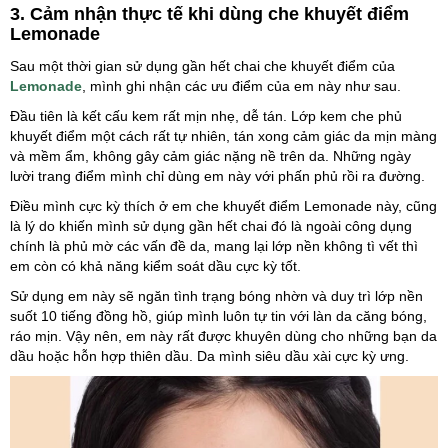
3. Cảm nhận thực tế khi dùng che khuyết điểm
Lemonade
Sau một thời gian sử dụng gần hết chai che khuyết điểm của
Lemonade
, mình ghi nhận các ưu điểm của em này như sau.
Đầu tiên là kết cấu kem rất mịn nhẹ, dễ tán. Lớp kem che phủ
khuyết điểm một cách rất tự nhiên, tán xong cảm giác da mịn màng
và mềm ẩm, không gây cảm giác nặng nề trên da. Những ngày
lười trang điểm mình chỉ dùng em này với phấn phủ rồi ra đường.
Điều mình cực kỳ thích ở em che khuyết điểm Lemonade này, cũng
là lý do khiến mình sử dụng gần hết chai đó là ngoài công dụng
chính là phủ mờ các vấn đề da, mang lại lớp nền không tì vết thì
em còn có khả năng kiểm soát dầu cực kỳ tốt.
Sử dụng em này sẽ ngăn tình trạng bóng nhờn và duy trì lớp nền
suốt 10 tiếng đồng hồ, giúp mình luôn tự tin với làn da căng bóng,
ráo mịn. Vậy nên, em này rất được khuyên dùng cho những bạn da
dầu hoặc hỗn hợp thiên dầu. Da mình siêu dầu xài cực kỳ ưng.