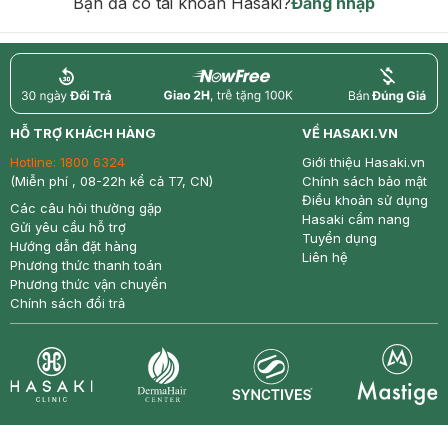
Bạn đã có tài khoản Hasaki?
Đăng nhập
return
nowfree
price
HỖ TRỢ KHÁCH HÀNG
VỀ HASAKI.VN
Hotline:
1800 6324
Giới thiệu Hasaki.vn
(Miễn phí , 08-22h kể cả T7, CN)
Chính sách bảo mật
Điều khoản sử dụng
Các câu hỏi thường gặp
Hasaki cẩm nang
Gửi yêu cầu hỗ trợ
Tuyển dụng
Hướng dẫn đặt hàng
Liên hệ
Phương thức thanh toán
Phương thức vận chuyển
Chính sách đổi trả
Synctives
Clinic
Dermahair
Mastige