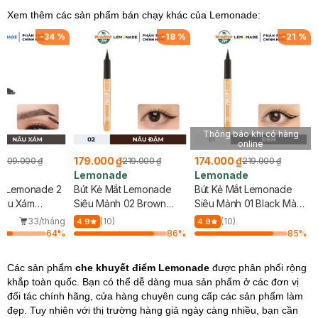
Xem thêm các sản phẩm bán chạy khác của Lemonade:
-
34
%
-
18
%
-
21
%
Thông báo khi có hàng
online
₫
179.000 ₫
174.000 ₫
209.000 ₫
219.000 ₫
219.000 ₫
de
Lemonade
Lemonade
y Lemonade 2
Bút Kẻ Mắt Lemonade
Bút Kẻ Mắt Lemonade
Nâu Xám
Siêu Mảnh 02 Brown
Siêu Mảnh 01 Black Màu
Nâu Đậm 1g
Đen 1g
33/tháng
(10)
(10)
4.9
4.9
64
%
86
%
85
%
Các sản phẩm
che khuyết điểm Lemonade
được phân phối rộng
khắp toàn quốc. Bạn có thể dễ dàng mua sản phẩm ở các đơn vị
đối tác chính hãng, cửa hàng chuyên cung cấp các sản phẩm làm
đẹp. Tuy nhiên với thị trường hàng giả ngày càng nhiều, bạn cần