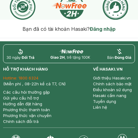
Bạn đã có tài khoản Hasaki?
Đăng nhập
return
nowfree
price
HỖ TRỢ KHÁCH HÀNG
VỀ HASAKI.VN
Hotline:
1800 6324
Giới thiệu Hasaki.vn
(Miễn phí , 08-22h kể cả T7, CN)
Chính sách bảo mật
Điều khoản sử dụng
Các câu hỏi thường gặp
Hasaki cẩm nang
Gửi yêu cầu hỗ trợ
Tuyển dụng
Hướng dẫn đặt hàng
Liên hệ
Phương thức thanh toán
Phương thức vận chuyển
Chính sách đổi trả