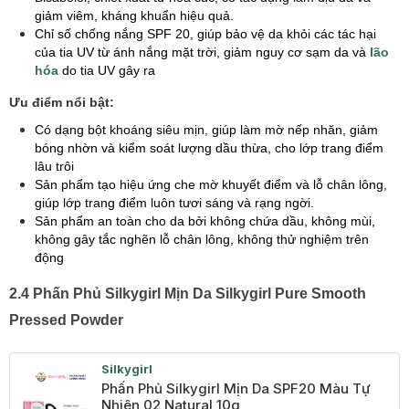
giảm viêm, kháng khuẩn hiệu quả.
Chỉ số chống nắng SPF 20, giúp bảo vệ da khỏi các tác hại
của tia UV từ ánh nắng mặt trời, giảm nguy cơ sạm da và
lão
hóa
do tia UV gây ra
Ưu điểm nổi bật:
Có dạng bột khoáng siêu mịn, giúp làm mờ nếp nhăn, giảm
bóng nhờn và kiểm soát lượng dầu thừa, cho lớp trang điểm
lâu trôi
Sản phẩm tạo hiệu ứng che mờ khuyết điểm và lỗ chân lông,
giúp lớp trang điểm luôn tươi sáng và rạng ngời.
Sản phẩm an toàn cho da bởi không chứa dầu, không mùi,
không gây tắc nghẽn lỗ chân lông, không thử nghiệm trên
động
2.4 Phấn Phủ Silkygirl Mịn Da Silkygirl Pure Smooth
Pressed Powder
Silkygirl
Phấn Phủ Silkygirl Mịn Da SPF20 Màu Tự
Nhiên 02 Natural 10g