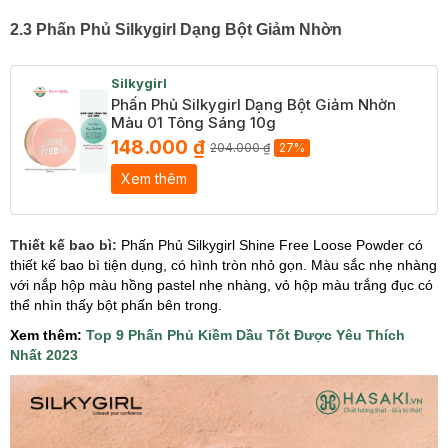
2.3 Phấn Phủ Silkygirl Dạng Bột Giảm Nhờn
Silkygirl
Phấn Phủ Silkygirl Dạng Bột Giảm Nhờn
Màu 01 Tông Sáng 10g
148.000 ₫
204.000 ₫
27%
Xem thêm
Thiết kế bao bì:
Phấn Phủ Silkygirl Shine Free Loose Powder có
thiết kế bao bì tiện dụng, có hình tròn nhỏ gọn. Màu sắc nhẹ nhàng
với nắp hộp màu hồng pastel nhẹ nhàng, vỏ hộp màu trắng đục có
thể nhìn thấy bột phấn bên trong.
Xem thêm:
T
op 9 Phấn Phủ Kiềm Dầu Tốt Được Yêu Thích
Nhất 2023