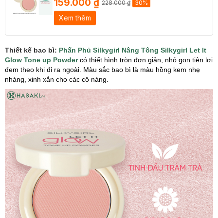
159.000 ₫
228.000 ₫
30%
Xem thêm
Thiết kế bao bì:
Phấn Phủ Silkygirl Nâng Tông Silkygirl Let It
Glow Tone up Powder
có thiết hình tròn đơn giản, nhỏ gọn tiện lợi
đem theo khi đi ra ngoài. Màu sắc bao bì là màu hồng kem nhẹ
nhàng, xinh xắn cho các cô nàng.