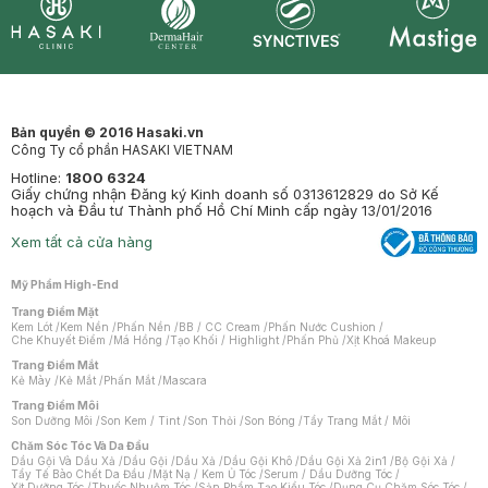
Synctives
Clinic
Dermahair
Mastige
Bản quyền © 2016 Hasaki.vn
Công Ty cổ phần HASAKI VIETNAM
Hotline:
1800 6324
Giấy chứng nhận Đăng ký Kinh doanh số 0313612829 do Sở Kế
hoạch và Đầu tư Thành phố Hồ Chí Minh cấp ngày 13/01/2016
Xem tất cả cửa hàng
Mỹ Phẩm High-End
Trang Điểm Mặt
Kem Lót
/
Kem Nền
/
Phấn Nền
/
BB / CC Cream
/
Phấn Nước Cushion
/
Che Khuyết Điểm
/
Má Hồng
/
Tạo Khối / Highlight
/
Phấn Phủ
/
Xịt Khoá Makeup
Trang Điểm Mắt
Kẻ Mày
/
Kẻ Mắt
/
Phấn Mắt
/
Mascara
Trang Điểm Môi
Son Dưỡng Môi
/
Son Kem / Tint
/
Son Thỏi
/
Son Bóng
/
Tẩy Trang Mắt / Môi
Chăm Sóc Tóc Và Da Đầu
Dầu Gội Và Dầu Xả
/
Dầu Gội
/
Dầu Xả
/
Dầu Gội Khô
/
Dầu Gội Xả 2in1
/
Bộ Gội Xả
/
Tẩy Tế Bào Chết Da Đầu
/
Mặt Nạ / Kem Ủ Tóc
/
Serum / Dầu Dưỡng Tóc
/
Xịt Dưỡng Tóc
/
Thuốc Nhuộm Tóc
/
Sản Phẩm Tạo Kiểu Tóc
/
Dụng Cụ Chăm Sóc Tóc
/