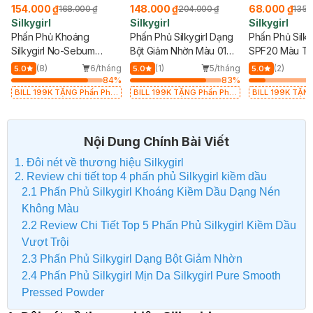
154.000 ₫
148.000 ₫
68.000 ₫
168.000 ₫
204.000 ₫
135.
Silkygirl
Silkygirl
Silkygirl
Phấn Phủ Khoáng
Phấn Phủ Silkygirl Dạng
Phấn Phủ Silky
Silkygirl No-Sebum
Bột Giảm Nhờn Màu 01
SPF20 Màu Tự
Mineral Powder 5g
Tông Sáng 10g
Natural 10g
g
(8)
6/tháng
(1)
5/tháng
(2)
5.0
5.0
5.0
%
84
%
83
%
BILL 199K TẶNG Phấn Phủ
BILL 199K TẶNG Phấn Phủ
BILL 199K TẶN
Kiềm Dầu Không Màu 7g trị
Kiềm Dầu Không Màu 7g trị
Kiềm Dầu Không 
giá 198K (SL có hạn)
giá 198K (SL có hạn)
giá 198K (SL có
Nội Dung Chính Bài Viết
1. Đôi nét về thương hiệu Silkygirl
2. Review chi tiết top 4 phấn phủ Silkygirl kiềm dầu
2.1 Phấn Phủ Silkygirl Khoáng Kiềm Dầu Dạng Nén
Không Màu
2.2 Review Chi Tiết Top 5 Phấn Phủ Silkygirl Kiềm Dầu
Vượt Trội
2.3 Phấn Phủ Silkygirl Dạng Bột Giảm Nhờn
2.4 Phấn Phủ Silkygirl Mịn Da Silkygirl Pure Smooth
Pressed Powder