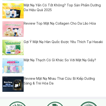
Mặt Nạ Yến Có Tốt Không? Top Sản Phẩm Dưỡng
Da Hiệu Quả 2025
Review Top Mặt Nạ Collagen Cho Da Lão Hóa
Gợi Ý Mặt Nạ Hàn Quốc Được Yêu Thích Tại Hasaki
Mặt Nạ Thạch Có Gì Khác So Với Mặt Nạ Giấy?
Review Mặt Nạ Nhau Thai Cừu: Bí Kiếp Dưỡng
Sáng & Trẻ Hóa Da