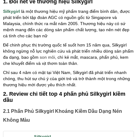
1. Đôi nét về thương hiệu Silkygirl
Silkygirl
là một thương hiệu mỹ phẩm trang điểm bình dân, được
phát triển bởi tập đoàn AGC có nguồn gốc từ Singapore và
Malaysia, chính thức ra mắt năm 2005. Thương hiệu này có sứ
mệnh mang đến các dòng sản phẩm chất lượng, tạo nên nét đẹp
cá tính cho các bạn nữ
Để chinh phục thị trường quốc tế suốt hơn 15 năm qua, Silkygirl
không ngừng nỗ lực nghiên cứu và phát triển nhiều dòng sản phẩm
đa dạng, bao gồm
son môi
, chì kẻ mắt, mascara, phấn phủ, kem
che khuyết điểm và xịt thơm toàn thân.
Chỉ sau 4 năm có mặt tại Việt Nam, Silkygirl đã phát triển nhanh
chóng, thu hút sự chú ý của giới trẻ và trở thành một trong những
thương hiệu mới được yêu thích nhất.
2. Review chi tiết top 4 phấn phủ Silkygirl kiềm
dầu
2.1 Phấn Phủ Silkygirl Khoáng Kiềm Dầu Dạng Nén
Không Màu
Silkygirl