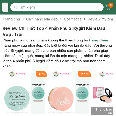
0
Tìm kiếm
Chec
Tìm kiếm
Toggle Menu
Trang chủ
Cẩm nang làm đẹp
Cosmetics
Review mỹ phẩ
Review Chi Tiết Top 4 Phấn Phủ Silkygirl Kiềm Dầu
Vượt Trội
Phấn phủ là một sản phẩm không thể thiếu trong bộ
trang điểm
hàng ngày của phái đẹp, đặc biệt là đối với làn da dầu. Với thương
hiệu Silkygirl, mang đến cho bạn nhiều sản phẩm phấn phủ giúp
kiềm dầu hiệu quả, mang lại làn da mịn màng, tự nhiên. Dưới đây
là top 4 phấn phủ Silkygirl kiềm dầu vượt trội mà bạn nên tham
khảo.
%
-
8
%
-
27
%
Thông báo kh
onlin