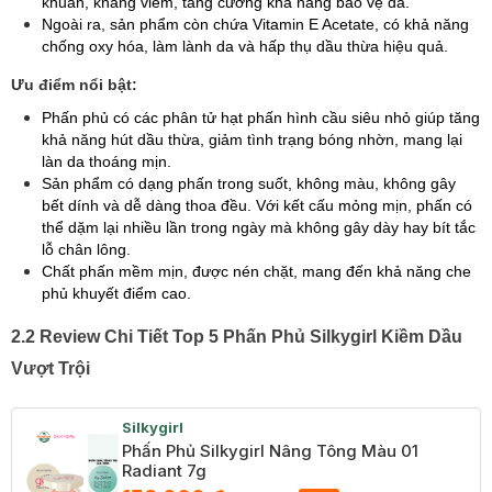
khuẩn, kháng viêm, tăng cường khả năng bảo vệ da.
Ngoài ra, sản phẩm còn chứa Vitamin E Acetate, có khả năng
chống oxy hóa, làm lành da và hấp thụ dầu thừa hiệu quả.
Ưu điểm nổi bật:
Phấn phủ có các phân tử hạt phấn hình cầu siêu nhỏ giúp tăng
khả năng hút dầu thừa, giảm tình trạng bóng nhờn, mang lại
làn da thoáng mịn.
Sản phẩm có dạng phấn trong suốt, không màu, không gây
bết dính và dễ dàng thoa đều. Với kết cấu mỏng mịn, phấn có
thể dặm lại nhiều lần trong ngày mà không gây dày hay bít tắc
lỗ chân lông.
Chất phấn mềm mịn, được nén chặt, mang đến khả năng che
phủ khuyết điểm cao.
2.2 Review Chi Tiết Top 5 Phấn Phủ Silkygirl Kiềm Dầu
Vượt Trội
Silkygirl
Phấn Phủ Silkygirl Nâng Tông Màu 01
Radiant 7g