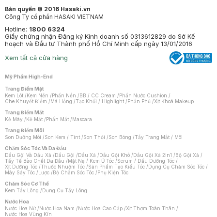
Bản quyền © 2016 Hasaki.vn
Công Ty cổ phần HASAKI VIETNAM
Hotline:
1800 6324
Giấy chứng nhận Đăng ký Kinh doanh số 0313612829 do Sở Kế
hoạch và Đầu tư Thành phố Hồ Chí Minh cấp ngày 13/01/2016
Xem tất cả cửa hàng
Mỹ Phẩm High-End
Trang Điểm Mặt
Kem Lót
/
Kem Nền
/
Phấn Nền
/
BB / CC Cream
/
Phấn Nước Cushion
/
Che Khuyết Điểm
/
Má Hồng
/
Tạo Khối / Highlight
/
Phấn Phủ
/
Xịt Khoá Makeup
Trang Điểm Mắt
Kẻ Mày
/
Kẻ Mắt
/
Phấn Mắt
/
Mascara
Trang Điểm Môi
Son Dưỡng Môi
/
Son Kem / Tint
/
Son Thỏi
/
Son Bóng
/
Tẩy Trang Mắt / Môi
Chăm Sóc Tóc Và Da Đầu
Dầu Gội Và Dầu Xả
/
Dầu Gội
/
Dầu Xả
/
Dầu Gội Khô
/
Dầu Gội Xả 2in1
/
Bộ Gội Xả
/
Tẩy Tế Bào Chết Da Đầu
/
Mặt Nạ / Kem Ủ Tóc
/
Serum / Dầu Dưỡng Tóc
/
Xịt Dưỡng Tóc
/
Thuốc Nhuộm Tóc
/
Sản Phẩm Tạo Kiểu Tóc
/
Dụng Cụ Chăm Sóc Tóc
/
Máy Sấy Tóc
/
Lược
/
Bộ Chăm Sóc Tóc
/
Phụ Kiện Tóc
Chăm Sóc Cơ Thể
Kem Tẩy Lông
/
Dụng Cụ Tẩy Lông
Nước Hoa
Nước Hoa Nữ
/
Nước Hoa Nam
/
Nước Hoa Cao Cấp
/
Xịt Thơm Toàn Thân
/
Nước Hoa Vùng Kín