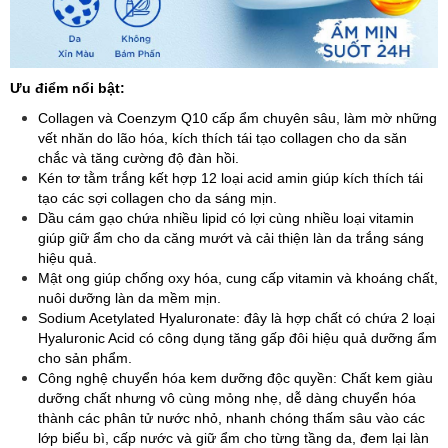
Ưu điểm nổi bật:
Collagen và Coenzym Q10 cấp ẩm chuyên sâu, làm mờ những
vết nhăn do lão hóa, kích thích tái tạo collagen cho da săn
chắc và tăng cường độ đàn hồi.
Kén tơ tằm trắng kết hợp 12 loại acid amin giúp kích thích tái
tạo các sợi collagen cho da sáng mịn.
Dầu cám gạo chứa nhiều lipid có lợi cùng nhiều loại vitamin
giúp giữ ẩm cho da căng mướt và cải thiện làn da trắng sáng
hiệu quả.
Mật ong giúp chống oxy hóa, cung cấp vitamin và khoáng chất,
nuôi dưỡng làn da mềm mịn.
Sodium Acetylated Hyaluronate: đây là hợp chất có chứa 2 loại
Hyaluronic Acid có công dụng tăng gấp đôi hiệu quả dưỡng ẩm
cho sản phẩm.
Công nghệ chuyển hóa kem dưỡng độc quyền: Chất kem giàu
dưỡng chất nhưng vô cùng mỏng nhẹ, dễ dàng chuyển hóa
thành các phân tử nước nhỏ, nhanh chóng thấm sâu vào các
lớp biểu bì, cấp nước và giữ ẩm cho từng tầng da, đem lại làn