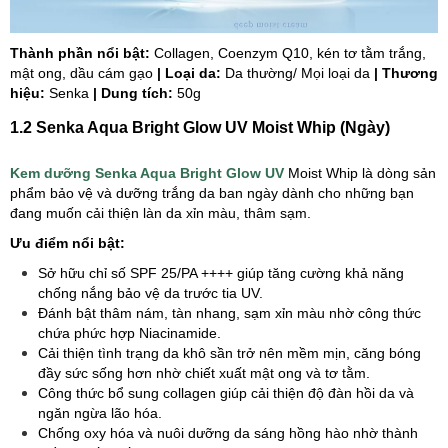
Thành phần nổi bật:
Collagen, Coenzym Q10,
kén tơ tằm trắng,
mật ong, dầu cám gạo
| Loại da:
Da thường/ Mọi loại da
| Thương
hiệu:
Senka
| Dung tích:
50g
1.2 Senka Aqua Bright Glow UV Moist Whip (Ngày)
Kem dưỡng Senka Aqua Bright Glow UV
Moist Whip là dòng sản
phẩm bảo vệ và dưỡng trắng da ban ngày dành cho những bạn
đang muốn cải thiện làn da xỉn màu, thâm sạm.
Ưu điểm nổi bật:
Sở hữu chỉ số SPF 25/PA ++++ giúp tăng cường khả năng
chống nắng bảo vệ da trước tia UV.
Đánh bật thâm nám, tàn nhang, sạm xỉn màu nhờ công thức
chứa phức hợp Niacinamide.
Cải thiện tình trạng da khô sần trở nên mềm mịn, căng bóng
đầy sức sống hơn nhờ chiết xuất mật ong và tơ tằm.
Công thức bổ sung collagen giúp cải thiện độ đàn hồi da và
ngăn ngừa lão hóa.
Chống oxy hóa và nuôi dưỡng da sáng hồng hào nhờ thành