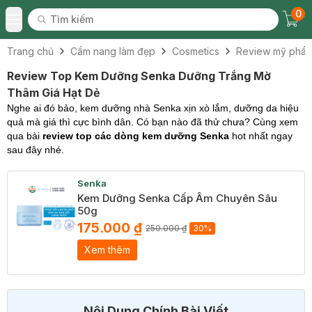
0
Tìm kiếm
Chec
Tìm kiếm
Toggle Menu
Trang chủ
Cẩm nang làm đẹp
Cosmetics
Review mỹ phẩ
Review Top Kem Dưỡng Senka Dưỡng Trắng Mờ
Thâm Giá Hạt Dẻ
Nghe ai đó bảo, kem dưỡng nhà Senka xịn xò lắm, dưỡng da hiệu
quả mà giá thì cực bình dân. Có bạn nào đã thử chưa? Cùng xem
qua bài
review top các dòng kem dưỡng Senka
hot nhất ngay
sau đây nhé.
Senka
Kem Dưỡng Senka Cấp Ẩm Chuyên Sâu
50g
175.000 ₫
250.000 ₫
30%
Xem thêm
Nội Dung Chính Bài Viết