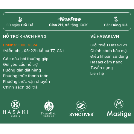
return
nowfree
price
HỖ TRỢ KHÁCH HÀNG
VỀ HASAKI.VN
Hotline:
1800 6324
Giới thiệu Hasaki.vn
(Miễn phí , 08-22h kể cả T7, CN)
Chính sách bảo mật
Điều khoản sử dụng
Các câu hỏi thường gặp
Hasaki cẩm nang
Gửi yêu cầu hỗ trợ
Tuyển dụng
Hướng dẫn đặt hàng
Liên hệ
Phương thức thanh toán
Phương thức vận chuyển
Chính sách đổi trả
Synctives
Clinic
Dermahair
Mastige