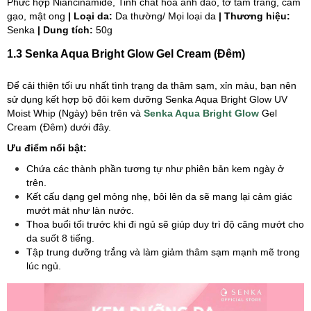
Phức hợp Niancinamide, Tinh chất hoa anh đào, tơ tằm trắng, cám
gạo, mật ong
| Loại da:
Da thường/ Mọi loại da
| Thương hiệu:
Senka
| Dung tích:
50g
1.3 Senka Aqua Bright Glow Gel Cream (Đêm)
Để cải thiện tối ưu nhất tình trạng da thâm sạm, xỉn màu, bạn nên
sử dụng kết hợp bộ đôi kem dưỡng Senka Aqua Bright Glow UV
Moist Whip (Ngày) bên trên và
Senka Aqua Bright Glow
Gel
Cream (Đêm) dưới đây.
Ưu điểm nổi bật:
Chứa các thành phần tương tự như phiên bản kem ngày ở
trên.
Kết cấu dạng gel mỏng nhẹ, bôi lên da sẽ mang lại cảm giác
mướt mát như làn nước.
Thoa buổi tối trước khi đi ngủ sẽ giúp duy trì độ căng mướt cho
da suốt 8 tiếng.
Tập trung dưỡng trắng và làm giảm thâm sạm mạnh mẽ trong
lúc ngủ.