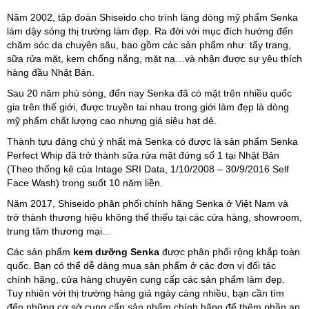
Năm 2002, tập đoàn Shiseido cho trình làng dòng mỹ phẩm Senka
làm dậy sóng thị trường làm đẹp. Ra đời với mục đích hướng đến
chăm sóc da chuyên sâu, bao gồm các sản phẩm như: tẩy trang,
sữa rửa mặt, kem chống nắng, mặt nạ…và nhận được sự yêu thích
hàng đầu Nhật Bản.
Sau 20 năm phủ sóng, đến nay Senka đã có mặt trên nhiều quốc
gia trên thế giới, được truyền tai nhau trong giới làm đẹp là dòng
mỹ phẩm chất lượng cao nhưng giá siêu hạt dẻ.
Thành tựu đáng chú ý nhất mà Senka có được là sản phẩm Senka
Perfect Whip đã trở thành sữa rửa mặt đứng số 1 tại Nhật Bản
(Theo thống kê của Intage SRI Data, 1/10/2008 – 30/9/2016 Self
Face Wash) trong suốt 10 năm liền.
Năm 2017, Shiseido phân phối chính hãng Senka ở Việt Nam và
trở thành thương hiệu không thể thiếu tại các cửa hàng, showroom,
trung tâm thương mại…
Các sản phẩm
kem dưỡng Senka
được phân phối rộng khắp toàn
quốc. Bạn có thể dễ dàng mua sản phẩm ở các đơn vị đối tác
chính hãng, cửa hàng chuyên cung cấp các sản phẩm làm đẹp.
Tuy nhiên với thị trường hàng giả ngày càng nhiều, bạn cần tìm
đến những cơ sở cung cấp sản phẩm chính hãng để thêm phần an