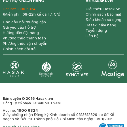
HỖ TRỢ KHÁCH HÀNG
VỀ HASAKI.VN
Hotline:
1800 6324
Giới thiệu Hasaki.vn
(Miễn phí , 08-22h kể cả T7, CN)
Chính sách bảo mật
Điều khoản sử dụng
Các câu hỏi thường gặp
Hasaki cẩm nang
Gửi yêu cầu hỗ trợ
Tuyển dụng
Hướng dẫn đặt hàng
Liên hệ
Phương thức thanh toán
Phương thức vận chuyển
Chính sách đổi trả
Synctives
Clinic
Dermahair
Mastige
Bản quyền © 2016 Hasaki.vn
Công Ty cổ phần HASAKI VIETNAM
Hotline:
1800 6324
Giấy chứng nhận Đăng ký Kinh doanh số 0313612829 do Sở Kế
hoạch và Đầu tư Thành phố Hồ Chí Minh cấp ngày 13/01/2016
Xem tất cả cửa hàng