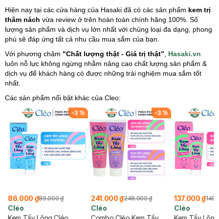
Hiện nay tại các cửa hàng của Hasaki đã có các sản phẩm
kem trị
thâm nách
vừa review ở trên hoàn toàn chính hãng 100%. Số
lượng sản phẩm và dịch vụ lớn nhất với chủng loại đa dạng, phong
phú sẽ đáp ứng tất cả nhu cầu mua sắm của bạn.
Với phương châm
"Chất lượng thật - Giá trị thật”
,
Hasaki.vn
luôn nỗ lực không ngừng nhằm nâng cao chất lượng sản phẩm &
dịch vụ để khách hàng có được những trải nghiệm mua sắm tốt
nhất.
Các sản phẩm nổi bật khác của Cleo:
%
-
3
%
-
3
%
86.000 ₫
241.000 ₫
137.000 ₫
89.000 ₫
248.000 ₫
149.
Cléo
Cléo
Cléo
n
Kem Tẩy Lông Cléo
Combo Cléo Kem Tẩy
Kem Tẩy Lông