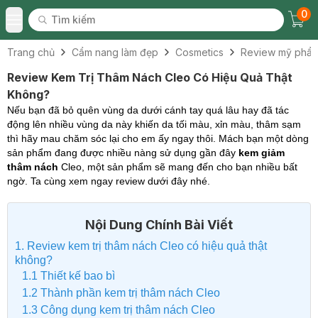
0
Tìm kiếm
Chec
Tìm kiếm
Toggle Menu
Trang chủ
Cẩm nang làm đẹp
Cosmetics
Review mỹ phẩ
Review Kem Trị Thâm Nách Cleo Có Hiệu Quả Thật
Không?
Nếu bạn đã bỏ quên vùng da dưới cánh tay quá lâu hay đã tác
động lên nhiều vùng da này khiến da tối màu, xỉn màu, thâm sạm
thì hãy mau chăm sóc lại cho em ấy ngay thôi. Mách bạn một dòng
sản phẩm đang được nhiều nàng sử dụng gần đây
kem giảm
thâm nách
Cleo, một sản phẩm sẽ mang đến cho bạn nhiều bất
ngờ. Ta cùng xem ngay review dưới đây nhé.
Nội Dung Chính Bài Viết
1. Review kem trị thâm nách Cleo có hiệu quả thật
không?
1.1 Thiết kế bao bì
1.2 Thành phần kem trị thâm nách Cleo
1.3 Công dụng kem trị thâm nách Cleo