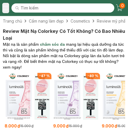
0
Tìm kiếm
Chec
Tìm kiếm
Toggle Menu
Trang chủ
Cẩm nang làm đẹp
Cosmetics
Review mỹ phẩ
Review Mặt Nạ Colorkey Có Tốt Không? Có Bao Nhiêu
Loại
Mặt nạ là sản phẩm
chăm sóc da
mang lại hiệu quả dưỡng da tức
thì và cũng là sản phẩm không thể thiếu đối với các tín đồ làm đẹp.
Nổi bật là dòng sản phẩm mặt nạ Colorkey giúp làn da luôn tươi trẻ
và rạng rỡ. Để biết thêm mặt nạ Colorkey có thực sự tốt không?
xem ngay!
-
47
%
-
40
%
8.000 ₫
9.000 ₫
9.000 ₫
15.000 ₫
15.000 ₫
15.000