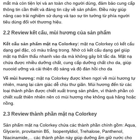
mắt mà còn tiện lợi và an toàn cho người dùng, đảm bảo cung cấp
thông tin cần thiết và đáng tin cậy về sản phẩm. Điều này giúp
nâng cao trải nghiệm sử dụng và tạo sự tin tưởng từ phía người
tiêu dùng đối với thương hiệu.
2.2 Review kết cấu, mùi hương của sản phẩm
Kết cấu sản phẩm mặt nạ Colorkey:
mặt nạ Colorkey có kết cấu
dạng gel đặc, có màu trắng trong. Nhờ có kết cấu dạng gel giúp
mặt nạ thẩm thấu nhanh vào da mà không gây bít tắc da. Mặt nạ
chứa được nhiều dưỡng chất, cung cấp dưỡng chất cho da, giúp
nuooid ưỡng và cải thiện độ sáng và độ đàn hồi cho da
Về mùi hương:
mặt nạ Colorkey được khen ngợi về mùi hương tự
nhiên, mang lại cảm giác dễ chịu thư giãn. Mùi hương đến từ các
loại thành phần được chiết xuất trong sản phẩm, vì thành phần có
chiết xuất thiên nhiên nên có mùi hương nhẹ không quá hăng hoặc
nồng.
2.3 Review thành phần mặt nạ Colorkey
Sản phẩm mặt nạ Colorkey chứa các thành phần chính gồm:
Aqua,
Glycerin, provitamin B5, Isopentyldiol, Trehalose, Panthenol,
Niacinamide,... các thành phần này giúp dưỡng ẩm giữ nước cho