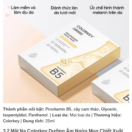
Thành phần nổi bật:
Provitamin B5, cây cam thảo, Glycerin,
Isopentyldiol, Panthenol
|
Loại da:
Mọi loại da |
Thương hiệu:
Colorkey
|
Dung tích:
25ml
3.2 Mặt Nạ Colorkey Dưỡng Ẩm Ngừa Mụn Chiết Xuất