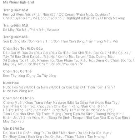
Mỹ Phẩm High-End
Trang Điểm Mặt
Kem Lót
/
Kem Nền
/
Phấn Nền
/
BB / CC Cream
/
Phấn Nước Cushion
/
Che Khuyết Điểm
/
Má Hồng
/
Tạo Khối / Highlight
/
Phấn Phủ
/
Xịt Khoá Makeup
Trang Điểm Mắt
Kẻ Mày
/
Kẻ Mắt
/
Phấn Mắt
/
Mascara
Trang Điểm Môi
Son Dưỡng Môi
/
Son Kem / Tint
/
Son Thỏi
/
Son Bóng
/
Tẩy Trang Mắt / Môi
Chăm Sóc Tóc Và Da Đầu
Dầu Gội Và Dầu Xả
/
Dầu Gội
/
Dầu Xả
/
Dầu Gội Khô
/
Dầu Gội Xả 2in1
/
Bộ Gội Xả
/
Tẩy Tế Bào Chết Da Đầu
/
Mặt Nạ / Kem Ủ Tóc
/
Serum / Dầu Dưỡng Tóc
/
Xịt Dưỡng Tóc
/
Thuốc Nhuộm Tóc
/
Sản Phẩm Tạo Kiểu Tóc
/
Dụng Cụ Chăm Sóc Tóc
/
Máy Sấy Tóc
/
Lược
/
Bộ Chăm Sóc Tóc
/
Phụ Kiện Tóc
Chăm Sóc Cơ Thể
Kem Tẩy Lông
/
Dụng Cụ Tẩy Lông
Nước Hoa
Nước Hoa Nữ
/
Nước Hoa Nam
/
Nước Hoa Cao Cấp
/
Xịt Thơm Toàn Thân
/
Nước Hoa Vùng Kín
Chăm Sóc Cá Nhân
Chống Muỗi
/
Khẩu Trang
/
Máy Massage
/
Mặt Nạ Xông Hơi
/
Nước Rửa Tay
/
Sản Phẩm Chăm Sóc Khác
/
Bàn Chải Đánh Răng
/
Bàn Chải Điện
/
Hỗ Trợ Trắng Răng
/
Kem Đánh Răng
/
Máy Tăm Nước
/
Nước Súc Miệng
/
Tăm / Chỉ Nha Khoa
/
Xịt Thơm Miệng
/
Dung Dịch Vệ Sinh
/
Dưỡng Vùng Kín
/
Khăn Ướt Vệ Sinh Vùng Kín
/
Băng Vệ Sinh
/
Tampon
/
Bọt Cạo Râu
/
Dao Cạo Râu
/
Máy Cạo Râu
Chat i
Vấn Đề Về Da
Da Dầu / Lỗ Chân Lông To
/
Da Khô / Mất Nước
/
Da Lão Hóa
/
Da Mụn
/
Da Nhạy Cảm / Kích Ứng
/
Da Xỉn Màu
/
Thâm / Nám / Tàn Nhang
/