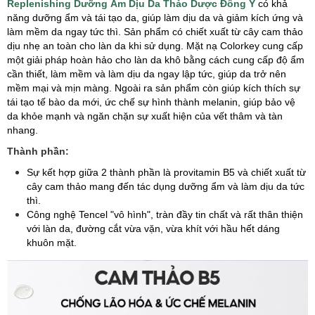
Replenishing Dưỡng Ẩm Dịu Da Thảo Dược Đông Y
có khả
năng dưỡng ẩm và tái tạo da, giúp làm dịu da và giảm kích ứng và
làm mềm da ngay tức thì. Sản phẩm có chiết xuất từ cây cam thảo
dịu nhẹ an toàn cho làn da khi sử dụng. Mặt nạ Colorkey cung cấp
một giải pháp hoàn hảo cho làn da khô bằng cách cung cấp độ ẩm
cần thiết, làm mềm và làm dịu da ngay lập tức, giúp da trở nên
mềm mại và mịn màng. Ngoài ra sản phẩm còn giúp kích thích sự
tái tạo tế bào da mới, ức chế sự hình thành melanin, giúp bảo vệ
da khỏe mạnh và ngăn chặn sự xuất hiện của vết thâm và tàn
nhang.
Thành phần:
Sự kết hợp giữa 2 thành phần là provitamin B5 và chiết xuất từ
cây cam thảo mang đến tác dụng dưỡng ẩm và làm dịu da tức
thì.
Công nghệ Tencel "vô hình", tràn đầy tin chất và rất thân thiện
với làn da, đường cắt vừa vặn, vừa khít với hầu hết dáng
khuôn mặt.