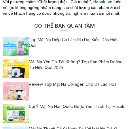
Với phương châm "Chất lượng thật - Giá trị thật”,
Hasaki.vn
luôn
nỗ lực không ngừng nhằm nâng cao chất lượng sản phẩm & dịch
vụ để khách hàng có được những trải nghiệm mua sắm tốt nhất.
CÓ THỂ BẠN QUAN TÂM
Top Mặt Nạ Diếp Cá Làm Dịu Da, Kiềm Dầu Hiệu
Quả
Mặt Nạ Yến Có Tốt Không? Top Sản Phẩm Dưỡng
Da Hiệu Quả 2025
Review Top Mặt Nạ Collagen Cho Da Lão Hóa
Gợi Ý Mặt Nạ Hàn Quốc Được Yêu Thích Tại Hasaki
Mặt Nạ Thạch Có Gì Khác So Với Mặt Nạ Giấy?