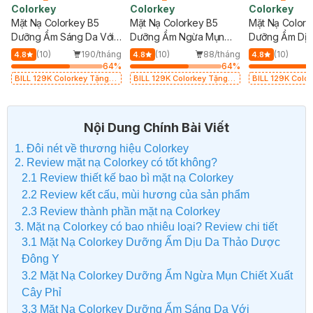
Colorkey
Colorkey
Colorkey
Mặt Nạ Colorkey B5
Mặt Nạ Colorkey B5
Mặt Nạ Colork
Dưỡng Ẩm Sáng Da Với
Dưỡng Ẩm Ngừa Mụn
Dưỡng Ẩm Dịu
Niacinamide 25ml
Chiết Xuất Cây Phỉ 25ml
Dược Đông Y 
(10)
190/tháng
(10)
88/tháng
(10)
4.8
4.8
4.8
64
%
64
%
BILL 129K Colorkey Tặng
BILL 129K Colorkey Tặng
BILL 129K Colorkey
01 Gương Trang Điểm
01 Gương Trang Điểm
01 Gương Trang
Colorkey (SL có hạn)
Colorkey (SL có hạn)
Colorkey (SL có
Nội Dung Chính Bài Viết
1. Đôi nét về thương hiệu Colorkey
2. Review mặt nạ Colorkey có tốt không?
2.1 Review thiết kế bao bì mặt nạ Colorkey
2.2 Review kết cấu, mùi hương của sản phẩm
2.3 Review thành phần mặt nạ Colorkey
3. Mặt nạ Colorkey có bao nhiêu loại? Review chi tiết
3.1 Mặt Nạ Colorkey Dưỡng Ẩm Dịu Da Thảo Dược
Đông Y
3.2 Mặt Nạ Colorkey Dưỡng Ẩm Ngừa Mụn Chiết Xuất
Cây Phỉ
3.3 Mặt Nạ Colorkey Dưỡng Ẩm Sáng Da Với