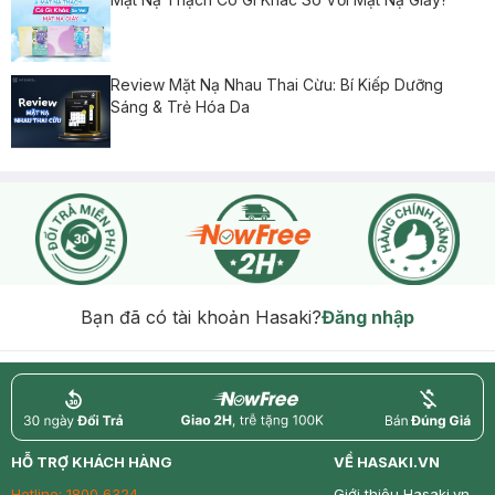
Review Mặt Nạ Nhau Thai Cừu: Bí Kiếp Dưỡng
Sáng & Trẻ Hóa Da
Bạn đã có tài khoản Hasaki?
Đăng nhập
return
nowfree
price
HỖ TRỢ KHÁCH HÀNG
VỀ HASAKI.VN
Hotline:
1800 6324
Giới thiệu Hasaki.vn