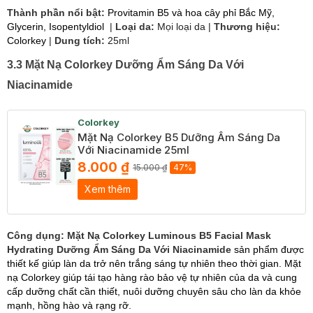
Thành phần nổi bật:
Provitamin B5 và hoa cây phỉ Bắc Mỹ,
Glycerin, Isopentyldiol
|
Loại da:
Mọi loại da |
Thương hiệu:
Colorkey
|
Dung tích:
25ml
3.3 Mặt Nạ Colorkey Dưỡng Ẩm Sáng Da Với
Niacinamide
Colorkey
Mặt Nạ Colorkey B5 Dưỡng Ẩm Sáng Da
Với Niacinamide 25ml
8.000 ₫
15.000 ₫
47%
Xem thêm
Công dụng: Mặt Nạ Colorkey Luminous B5 Facial Mask
Hydrating Dưỡng Ẩm Sáng Da Với Niacinamide
sản phẩm được
thiết kế giúp làn da trở nên trắng sáng tự nhiên theo thời gian. Mặt
nạ Colorkey giúp tái tạo hàng rào bảo vệ tự nhiên của da và cung
cấp dưỡng chất cần thiết, nuôi dưỡng chuyên sâu cho làn da khỏe
mạnh, hồng hào và rạng rỡ.