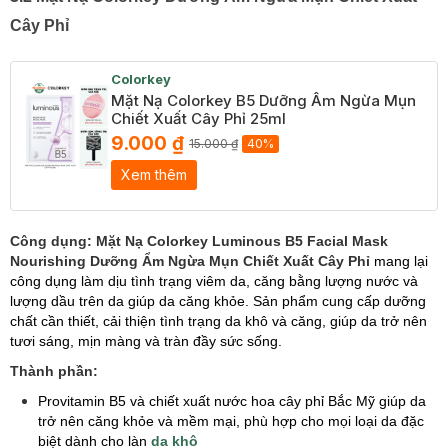
Cây Phỉ
Colorkey
Mặt Nạ Colorkey B5 Dưỡng Ẩm Ngừa Mụn
Chiết Xuất Cây Phỉ 25ml
9.000 ₫
15.000 ₫
40%
Xem thêm
Công dụng:
Mặt Nạ Colorkey Luminous B5 Facial Mask
Nourishing Dưỡng Ẩm Ngừa Mụn Chiết Xuất Cây Phỉ
mang lại
công dụng làm dịu tình trạng viêm da, căng bằng lượng nước và
lượng dầu trên da giúp da căng khỏe. Sản phẩm cung cấp dưỡng
chất cần thiết, cải thiện tình trạng da khô và căng, giúp da trở nên
tươi sáng, mịn màng và tràn đầy sức sống.
Thành phần:
Provitamin B5 và chiết xuất nước hoa cây phỉ Bắc Mỹ giúp da
trở nên căng khỏe và mềm mại, phù hợp cho mọi loại da đặc
biệt dành cho làn
da khô