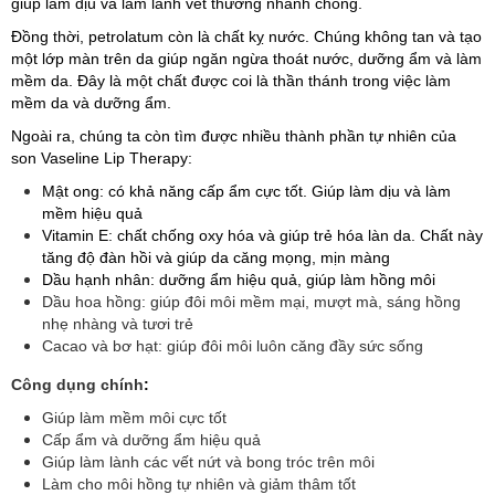
giúp làm dịu và làm lành vết thương nhanh chóng.
Đồng thời, petrolatum còn là chất kỵ nước. Chúng không tan và tạo
một lớp màn trên da giúp ngăn ngừa thoát nước, dưỡng ẩm và làm
mềm da. Đây là một chất được coi là thần thánh trong việc làm
mềm da và dưỡng ẩm.
Ngoài ra, chúng ta còn tìm được nhiều thành phần tự nhiên của
son Vaseline Lip Therapy:
Mật ong: có khả năng cấp ẩm cực tốt. Giúp làm dịu và làm
mềm hiệu quả
Vitamin E: chất chống oxy hóa và giúp trẻ hóa làn da. Chất này
tăng độ đàn hồi và giúp da căng mọng, mịn màng
Dầu hạnh nhân: dưỡng ẩm hiệu quả, giúp làm hồng môi
Dầu hoa hồng: giúp đôi môi mềm mại, mượt mà, sáng hồng
nhẹ nhàng và tươi trẻ
Cacao và bơ hạt: giúp đôi môi luôn căng đầy sức sống
Công dụng chính
:
Giúp làm mềm môi cực tốt
Cấp ẩm và dưỡng ẩm hiệu quả
Giúp làm lành các vết nứt và bong tróc trên môi
Làm cho môi hồng tự nhiên và giảm thâm tốt