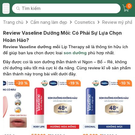
0
Tìm kiếm
Chec
Tìm kiếm
Toggle Menu
Trang chủ
Cẩm nang làm đẹp
Cosmetics
Review mỹ phẩ
Review Vaseline Dưỡng Môi: Có Phải Sự Lựa Chọn
Hoàn Hảo?
Review Vaseline dưỡng môi
Lip Therapy sẽ là thông tin hữu ích
để giúp bạn lựa chọn được loại
son dưỡng
phù hợp nhất.
Đây được coi là son dưỡng thần thánh vì Ngon – Bổ – Rẻ, không
chỉ dưỡng siêu tốt mà cực kì đa năng. Cùng review kĩ về sản phẩm
thần thánh này trong bài viết dưới đây.
-
20
%
-
19
%
-
10
%