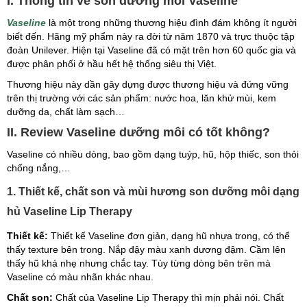
I. Thông tin về son dưỡng môi Vaseline
Vaseline
là một trong những thương hiệu đình đám không ít người
biết đến. Hãng mỹ phẩm này ra đời từ năm 1870 và trực thuộc tập
đoàn Unilever. Hiện tại Vaseline đã có mặt trên hơn 60 quốc gia và
được phân phối ở hầu hết hệ thống siêu thị Việt.
Thương hiệu này dần gây dựng được thương hiệu và đứng vững
trên thị trường với các sản phẩm: nước hoa, lăn khử mùi, kem
dưỡng da, chất làm sạch…
II. Review Vaseline dưỡng môi có tốt không?
Vaseline có nhiều dòng, bao gồm dạng tuýp, hũ, hộp thiếc, son thỏi
chống nắng,…
1. Thiết kế, chất son và mùi hương son dưỡng môi dạng
hủ Vaseline Lip Therapy
Thiết kế:
Thiết kế Vaseline đơn giản, dạng hũ nhựa trong, có thể
thấy texture bên trong. Nắp đậy màu xanh dương đậm. Cầm lên
thấy hũ khá nhẹ nhưng chắc tay. Tùy từng dòng bên trên mà
Vaseline có màu nhãn khác nhau.
Chất son:
Chất của Vaseline Lip Therapy thì mịn phải nói. Chất