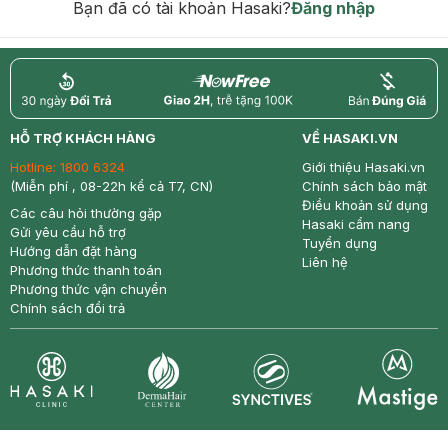
Bạn đã có tài khoản Hasaki?
Đăng nhập
return
nowfree
price
HỖ TRỢ KHÁCH HÀNG
VỀ HASAKI.VN
Hotline:
1800 6324
Giới thiệu Hasaki.vn
(Miễn phí , 08-22h kể cả T7, CN)
Chính sách bảo mật
Điều khoản sử dụng
Các câu hỏi thường gặp
Hasaki cẩm nang
Gửi yêu cầu hỗ trợ
Tuyển dụng
Hướng dẫn đặt hàng
Liên hệ
Phương thức thanh toán
Phương thức vận chuyển
Chính sách đổi trả
Synctives
Clinic
Dermahair
Mastige