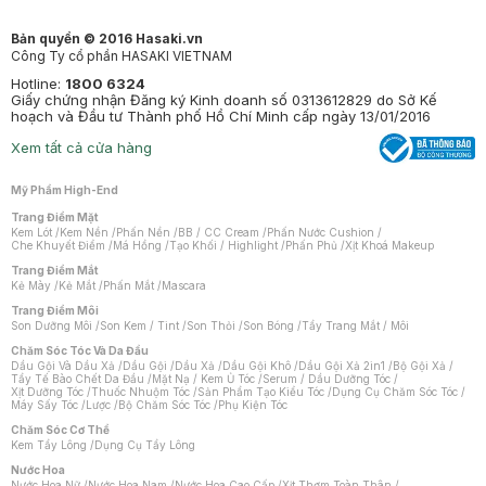
Bản quyền © 2016 Hasaki.vn
Công Ty cổ phần HASAKI VIETNAM
Hotline:
1800 6324
Giấy chứng nhận Đăng ký Kinh doanh số 0313612829 do Sở Kế
hoạch và Đầu tư Thành phố Hồ Chí Minh cấp ngày 13/01/2016
Xem tất cả cửa hàng
Mỹ Phẩm High-End
Trang Điểm Mặt
Kem Lót
/
Kem Nền
/
Phấn Nền
/
BB / CC Cream
/
Phấn Nước Cushion
/
Che Khuyết Điểm
/
Má Hồng
/
Tạo Khối / Highlight
/
Phấn Phủ
/
Xịt Khoá Makeup
Trang Điểm Mắt
Kẻ Mày
/
Kẻ Mắt
/
Phấn Mắt
/
Mascara
Trang Điểm Môi
Son Dưỡng Môi
/
Son Kem / Tint
/
Son Thỏi
/
Son Bóng
/
Tẩy Trang Mắt / Môi
Chăm Sóc Tóc Và Da Đầu
Dầu Gội Và Dầu Xả
/
Dầu Gội
/
Dầu Xả
/
Dầu Gội Khô
/
Dầu Gội Xả 2in1
/
Bộ Gội Xả
/
Tẩy Tế Bào Chết Da Đầu
/
Mặt Nạ / Kem Ủ Tóc
/
Serum / Dầu Dưỡng Tóc
/
Xịt Dưỡng Tóc
/
Thuốc Nhuộm Tóc
/
Sản Phẩm Tạo Kiểu Tóc
/
Dụng Cụ Chăm Sóc Tóc
/
Máy Sấy Tóc
/
Lược
/
Bộ Chăm Sóc Tóc
/
Phụ Kiện Tóc
Chăm Sóc Cơ Thể
Kem Tẩy Lông
/
Dụng Cụ Tẩy Lông
Nước Hoa
Nước Hoa Nữ
/
Nước Hoa Nam
/
Nước Hoa Cao Cấp
/
Xịt Thơm Toàn Thân
/