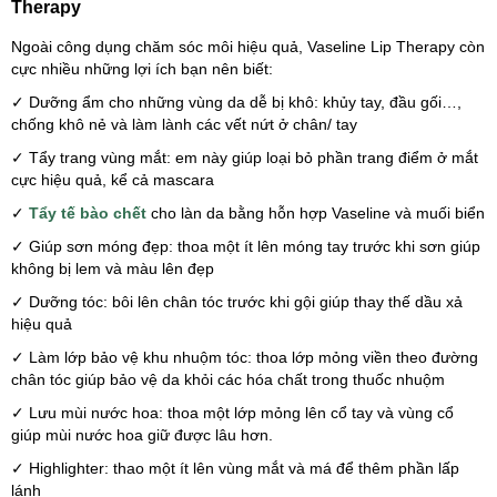
Therapy
Ngoài công dụng chăm sóc môi hiệu quả, Vaseline Lip Therapy còn
cực nhiều những lợi ích bạn nên biết:
✓ Dưỡng ẩm cho những vùng da dễ bị khô: khủy tay, đầu gối…,
chống khô nẻ và làm lành các vết nứt ở chân/ tay
✓ Tẩy trang vùng mắt: em này giúp loại bỏ phần trang điểm ở mắt
cực hiệu quả, kể cả mascara
✓
Tẩy tế bào chết
cho làn da bằng hỗn hợp Vaseline và muối biển
✓ Giúp sơn móng đẹp: thoa một ít lên móng tay trước khi sơn giúp
không bị lem và màu lên đẹp
✓ Dưỡng tóc: bôi lên chân tóc trước khi gội giúp thay thế dầu xả
hiệu quả
✓ Làm lớp bảo vệ khu nhuộm tóc: thoa lớp mỏng viền theo đường
chân tóc giúp bảo vệ da khỏi các hóa chất trong thuốc nhuộm
✓ Lưu mùi nước hoa: thoa một lớp mỏng lên cổ tay và vùng cổ
giúp mùi nước hoa giữ được lâu hơn.
✓ Highlighter: thao một ít lên vùng mắt và má để thêm phần lấp
lánh