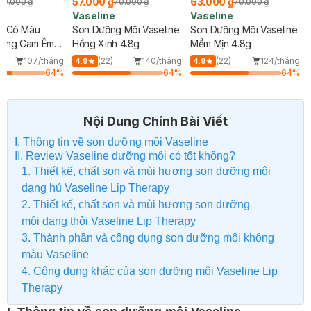
57.000 ₫
63.000 ₫
99.000 ₫
70.000 ₫
70.000 ₫
Vaseline
Vaseline
g Có Màu
Son Dưỡng Môi Vaseline
Son Dưỡng Môi Vaseline
Hồng Cam Êm
Hồng Xinh 4.8g
Mềm Mịn 4.8g
107/tháng
(22)
140/tháng
(22)
124/tháng
4.9
4.9
64
%
64
%
64
%
Nội Dung Chính Bài Viết
I. Thông tin về son dưỡng môi Vaseline
II. Review Vaseline dưỡng môi có tốt không?
1. Thiết kế, chất son và mùi hương son dưỡng môi
dạng hủ Vaseline Lip Therapy
2. Thiết kế, chất son và mùi hương son dưỡng
môi dạng thỏi Vaseline Lip Therapy
3. Thành phần và công dụng son dưỡng môi không
màu Vaseline
4. Công dụng khác của son dưỡng môi Vaseline Lip
Therapy