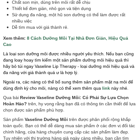
Chất son mịn, dùng trên môi rất dễ chịu
Thiết kế đơn giản, nhỏ gọn và tiện dụng
Sử dụng đa năng, một hũ son dưỡng có thể làm được rất
nhiều việc
Dễ tìm mua với giá thành rẻ.
​Xem thêm:
8 Cách Dưỡng Môi Tại Nhà Đơn Giản, Hiệu Quả
Cao
Là loại son dưỡng môi được nhiều người yêu thích. Nếu bạn cũng
đang loay hoay tìm kiếm một sản phẩm dưỡng môi hiệu quả thì
hãy bỏ túi ngay Vaseline Lip Therapy - loại dưỡng môi hiệu quả và
đa năng với giá thành quá ư là hợp lý.
Ngoài ra, các nàng có thể bổ sung thêm sản phẩm mặt nạ môi để
dùng định kỳ cho môi, nàng có thể xem thêm qua
link
này nhé.
Qua bài
Review Vaseline Dưỡng Môi: Có Phải Sự Lựa Chọn
Hoàn Hảo?
trên, hy vọng rằng bạn đã có thông tin cần thiết để lựa
chọn được sản phẩm phù hợp.
Sản phẩm
Vaseline Dưỡng Môi
trên được phân phối rộng khắp
toàn quốc. Bạn có thể dễ dàng mua sản phẩm ở các đơn vị đối tác
chính hãng, cửa hàng chuyên cung cấp các sản phẩm làm đẹp.
Tuy nhiên với thị trường hàng giả ngày càng nhiều, bạn cần tìm