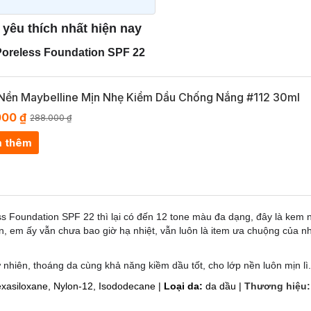
 yêu thích nhất hiện nay
 Poreless Foundation SPF 22
Nền Maybelline Mịn Nhẹ Kiềm Dầu Chống Nắng #112 30ml
000 ₫
288.000 ₫
 thêm
 Foundation SPF 22 thì lại có đến 12 tone màu đa dạng, đây là kem n
ên, em ấy vẫn chưa bao giờ hạ nhiệt, vẫn luôn là item ưa chuộng của 
ự nhiên, thoáng da cùng khả năng kiềm dầu tốt, cho lớp nền luôn mịn lì
xasiloxane, Nylon-12, Isododecane |
Loại da:
da dầu |
Thương hiệu: