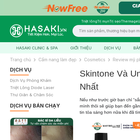
Triệt lông
Trị mụn
Trị sẹo
Thermage
U
Logo
HASAKI CLINIC & SPA
GIỚI THIỆU
DỊCH VỤ
BẢ
Trang chủ
Cẩm nang làm đẹp
Cosmetics
Review mỹ 
DỊCH VỤ
Skintone Và U
Dịch Vụ Phòng Khám
Nhất
Triệt Lông Diode Laser
Thư Giãn & Chăm Sóc
Nếu như trước giờ bạn chỉ “sắ
DỊCH VỤ BÁN CHẠY
mình thôi sẽ giúp bạn đến gần
tin tỏa sáng hơn nữa khi đã t
-
4