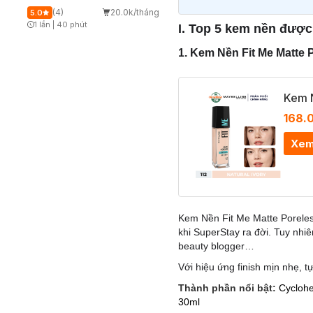
(4)
20.0k/tháng
5.0
1 lần
|
40 phút
I. Top 5 kem nền được
Timer Gray Icon
1. Kem Nền Fit Me Matte
Kem 
168.
Xem
Kem Nền Fit Me Matte Poreless
khi SuperStay ra đời. Tuy nhi
beauty blogger…
Với hiệu ứng finish mịn nhẹ, t
Thành phần nổi bật:
Cyclohe
30ml