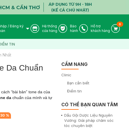
0
nhập
/
Đăng ký
Hệ thống
Bảo
Hỗ trợ
User Icon
Store Icon
Warranty Icon
Phone Icon
Cart I
oản
cửa hàng
hành
khách hàng
ĐIỂM TIN
n Nhất
CẨM NANG
ne Da Chuẩn
Clinic
Bạn cần biết
Điểm tin
 cách “bài bản” tone da của
one da
chuẩn của mình và tự
CÓ THỂ BẠN QUAN TÂM
Dầu Gội Dược Liệu Nguyên
-
30
%
Vương: Giải pháp chăm sóc
tóc chuyên biệt