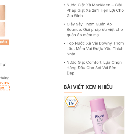
Nước Giặt Xả MaxKleen – Giải
Pháp Giặt Xả 2in1 Tiện Lợi Cho
Gia Đình
Giấy Sấy Thơm Quần Áo
Bounce: Giải pháp ưu việt cho
quần áo mềm mại
Top Nước Xả Vải Downy Thơm
Lâu, Mềm Vải Được Yêu Thích
Nhất
Nước Giặt Comfort: Lựa Chọn
 Tự
Hàng Đầu Cho Sợi Vải Bền
Đẹp
tháng
20
%
BÀI VIẾT XEM NHIỀU
 802
 có