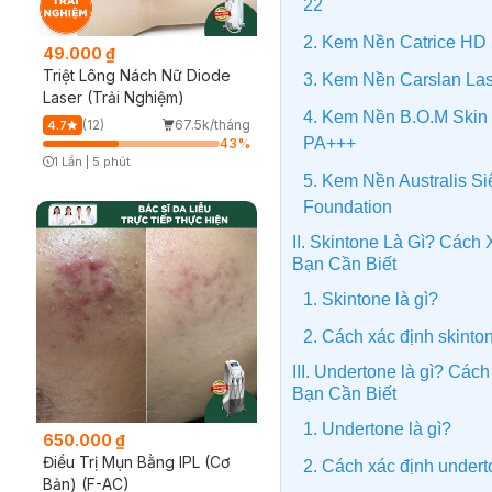
22
2. Kem Nền Catrice HD
49.000 ₫
Triệt Lông Nách Nữ Diode
3. Kem Nền Carslan Las
Laser (Trải Nghiệm)
4. Kem Nền B.O.M Skin
(12)
67.5k/tháng
4.7
PA+++
43
%
1 Lần
|
5 phút
Timer Gray Icon
5. Kem Nền Australis S
Foundation
II. Skintone Là Gì? Cách
Bạn Cần Biết
1. Skintone là gì?
2. Cách xác định skinto
III. Undertone là gì? Cá
Bạn Cần Biết
1. Undertone là gì?
650.000 ₫
Điều Trị Mụn Bằng IPL (Cơ
2. Cách xác định undert
Bản) (F-AC)