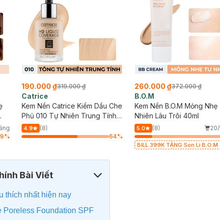
190.000 ₫
260.000 ₫
319.000 ₫
372.000 ₫
Catrice
B.O.M
ẹ
Kem Nền Catrice Kiềm Dầu Che
Kem Nền B.O.M Mỏng Nhẹ
Phủ 010 Tự Nhiên Trung Tính
Nhiên Lâu Trôi 40ml
30ml
háng
(8)
(8)
20/
4.9
5.0
39
%
64
%
BILL 399K TẶNG Son Lì B.O.M
Đỏ Cherry 3.3g trị giá 378K (SL
hạn)
ính Bài Viết
 thích nhất hiện nay
e Poreless Foundation SPF