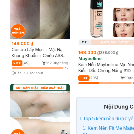
149.000 ₫
Combo Lấy Mụn + Mặt Nạ
168.000 ₫
288.000 ₫
Kháng Khuẩn + Chiếu ASSH
Maybelline
(Trải nghiệm)
(49)
162.9k/tháng
5.0
Kem Nền Maybelline Mịn Nh
1
%
Kiềm Dầu Chống Nắng #112
1 lần
|
57-127 phút
30ml
Timer Gray Icon
(205)
99/t
5.0
Nội Dung Ch
I. Top 5 kem nền được yêu
1. Kem Nền Fit Me Matt