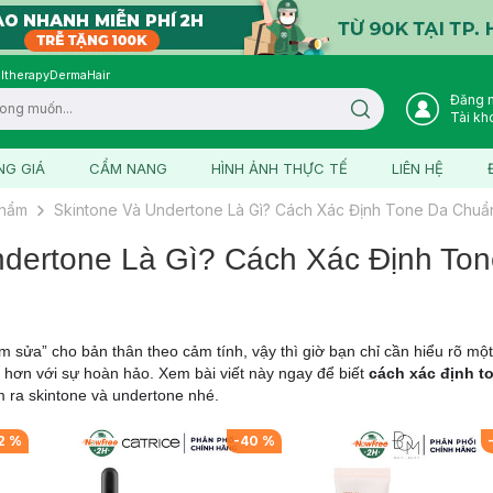
ltherapy
DermaHair
Đăng 
Search icon
Tài kh
NG GIÁ
CẨM NANG
HÌNH ẢNH THỰC TẾ
LIÊN HỆ
phẩm
Skintone Và Undertone Là Gì? Cách Xác Định Tone Da Chuẩ
ndertone Là Gì? Cách Xác Định To
m sửa” cho bản thân theo cảm tính, vậy thì giờ bạn chỉ cần hiểu rõ một
 hơn với sự hoàn hảo. Xem bài viết này ngay để biết
cách xác định t
ìm ra skintone và undertone nhé.
2
%
-
40
%