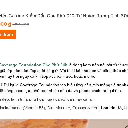
ền Catrice Kiềm Dầu Che Phủ 010 Tự Nhiên Trung Tính 30
000 ₫
319.000 ₫
 thêm
 Coverage Foundation Che Phủ 24h
là dòng kem nền nổi bật từ thươ
giữ lớp nền bền đẹp suốt 24 giờ. Với thiết kế nhỏ gọn và công thức 
em hay trôi ngay cả khi tiếp xúc với nước hoặc mồ hôi
 HD Liquid Coverage Foundation tạo hiệu ứng nền mịn màng và tự nh
ễ dàng chọn lựa, phù hợp nhiều nền da và phong cách trang điểm.
đẹp, lành tính, phù hợp ngay cả với da nhạy cảm.
iacinamaide (Vitamin B3), Dimethicone, Crosspolymer
|
Loại da:
Mọi l