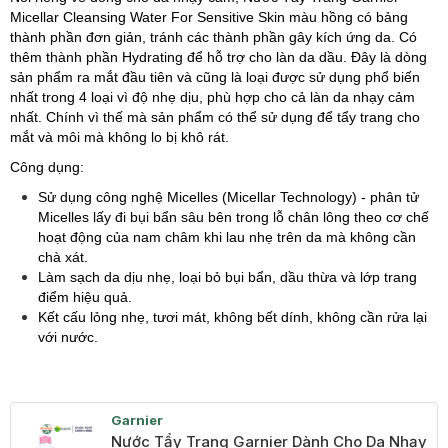
Micellar Cleansing Water For Sensitive Skin màu hồng có bảng
thành phần đơn giản, tránh các thành phần gây kích ứng da. Có
thêm thành phần Hydrating để hỗ trợ cho làn da dầu. Đây là dòng
sản phẩm ra mắt đầu tiên và cũng là loại được sử dụng phổ biến
nhất trong 4 loại vì độ nhẹ dịu, phù hợp cho cả làn da nhạy cảm
nhất. Chính vì thế mà sản phẩm có thể sử dụng để tẩy trang cho
mắt và môi mà không lo bị khô rát.
Công dụng:
Sử dụng công nghệ Micelles (Micellar Technology) - phân tử
Micelles lấy đi bụi bẩn sâu bên trong lỗ chân lông theo cơ chế
hoạt động của nam châm khi lau nhẹ trên da mà không cần
chà xát.
Làm sạch da dịu nhẹ, loại bỏ bụi bẩn, dầu thừa và lớp trang
điểm hiệu quả.
Kết cấu lỏng nhẹ, tươi mát, không bết dính, không cần rửa lại
với nước.
Garnier
Nước Tẩy Trang Garnier Dành Cho Da Nhạy