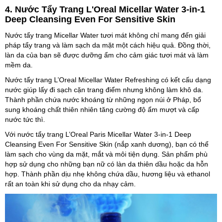
4. Nước Tẩy Trang L'Oreal Micellar Water 3-in-1
Deep Cleansing Even For Sensitive Skin
Nước tẩy trang Micellar Water tươi mát không chỉ mang đến giải
pháp tẩy trang và làm sạch da mặt một cách hiệu quả. Đồng thời,
làn da của bạn sẽ được dưỡng ẩm cho cảm giác tươi mát và làm
mềm da.
Nước tẩy trang L’Oreal Micellar Water Refreshing có kết cấu dạng
nước giúp lấy đi sạch cặn trang điểm nhưng không làm khô da.
Thành phần chứa nước khoáng từ những ngọn núi ở Pháp, bổ
sung khoáng chất thiên nhiên tăng cường độ ẩm mượt và cấp
nước tức thì.
Với nước tẩy trang L’Oreal Paris Micellar Water 3-in-1 Deep
Cleansing Even For Sensitive Skin (nắp xanh dương), bạn có thể
làm sạch cho vùng da mặt, mắt và môi tiện dụng. Sản phẩm phù
hợp sử dụng cho những bạn nữ có làn da thiên dầu hoặc da hỗn
hợp. Thành phần dịu nhẹ không chứa dầu, hương liệu và ethanol
rất an toàn khi sử dụng cho da nhạy cảm.