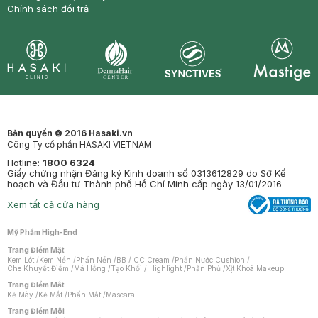
Chính sách đổi trả
Synctives
Clinic
Dermahair
Mastige
Bản quyền © 2016 Hasaki.vn
Công Ty cổ phần HASAKI VIETNAM
Hotline:
1800 6324
Giấy chứng nhận Đăng ký Kinh doanh số 0313612829 do Sở Kế
hoạch và Đầu tư Thành phố Hồ Chí Minh cấp ngày 13/01/2016
Xem tất cả cửa hàng
Mỹ Phẩm High-End
Trang Điểm Mặt
Kem Lót
/
Kem Nền
/
Phấn Nền
/
BB / CC Cream
/
Phấn Nước Cushion
/
Che Khuyết Điểm
/
Má Hồng
/
Tạo Khối / Highlight
/
Phấn Phủ
/
Xịt Khoá Makeup
Trang Điểm Mắt
Kẻ Mày
/
Kẻ Mắt
/
Phấn Mắt
/
Mascara
Trang Điểm Môi