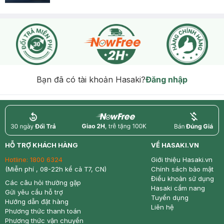
Bạn đã có tài khoản Hasaki?
Đăng nhập
return
nowfree
price
HỖ TRỢ KHÁCH HÀNG
VỀ HASAKI.VN
Hotline:
1800 6324
Giới thiệu Hasaki.vn
(Miễn phí , 08-22h kể cả T7, CN)
Chính sách bảo mật
Điều khoản sử dụng
Các câu hỏi thường gặp
Hasaki cẩm nang
Gửi yêu cầu hỗ trợ
Tuyển dụng
Hướng dẫn đặt hàng
Liên hệ
Phương thức thanh toán
Phương thức vận chuyển