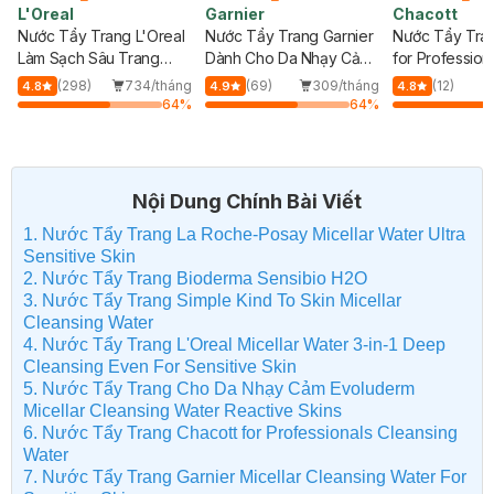
Garnier
Chacott
Evoluderm
Nước Tẩy Trang Garnier
Nước Tẩy Trang Chacott
Nước Tẩy Tra
Dành Cho Da Nhạy Cảm
for Professionals 500ml
Evoluderm Ch
400ml
Cảm, Kích Ứng
g
(69)
309/tháng
(12)
154/tháng
(4)
4.9
4.8
4.5
%
64
%
64
%
BILL 399K TẶN
Dưỡng Tay Từ B
Cấp Ẩm 50ml trị
(SL có hạn)
Nội Dung Chính Bài Viết
1. Nước Tẩy Trang La Roche-Posay Micellar Water Ultra
Sensitive Skin
2. Nước Tẩy Trang Bioderma Sensibio H2O
3. Nước Tẩy Trang Simple Kind To Skin Micellar
Cleansing Water
4. Nước Tẩy Trang L'Oreal Micellar Water 3-in-1 Deep
Cleansing Even For Sensitive Skin
5. Nước Tẩy Trang Cho Da Nhạy Cảm Evoluderm
Micellar Cleansing Water Reactive Skins
6. Nước Tẩy Trang Chacott for Professionals Cleansing
Water
7. Nước Tẩy Trang Garnier Micellar Cleansing Water For