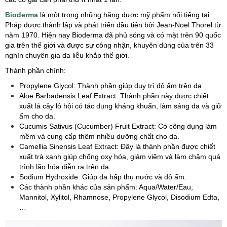
Bioderma
là một trong những hãng dược mỹ phẩm nổi tiếng tại
Pháp được thành lập và phát triển đầu tiên bởi Jean-Noel Thorel từ
năm 1970. Hiện nay Bioderma đã phủ sóng và có mặt trên 90 quốc
gia trên thế giới và được sự công nhận, khuyên dùng của trên 33
nghìn chuyên gia da liễu khắp thế giới.
Thành phần chính:
Propylene Glycol: Thành phần giúp duy trì độ ẩm trên da
Aloe Barbadensis Leaf Extract: Thành phần này được chiết
xuất lá cây lô hội có tác dụng kháng khuẩn, làm sáng da và giữ
ẩm cho da.
Cucumis Sativus (Cucumber) Fruit Extract: Có công dụng làm
mềm và cung cấp thêm nhiều dưỡng chất cho da.
Camellia Sinensis Leaf Extract: Đây là thành phần được chiết
xuất trà xanh giúp chống oxy hóa, giảm viêm và làm chậm quá
trình lão hóa diễn ra trên da.
Sodium Hydroxide: Giúp da hấp thụ nước và độ ẩm.
Các thành phần khác của sản phẩm: Aqua/Water/Eau,
Mannitol, Xylitol, Rhamnose, Propylene Glycol, Disodium Edta,
…