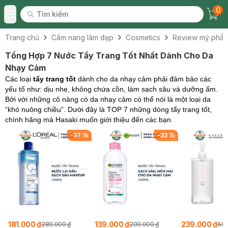
0
Tìm kiếm
Chec
Tìm kiếm
Toggle Menu
Trang chủ
Cẩm nang làm đẹp
Cosmetics
Review mỹ phẩ
Tổng Hợp 7 Nước Tẩy Trang Tốt Nhất Dành Cho Da
Nhạy Cảm
Các loại
tẩy trang tốt
dành cho da nhạy cảm phải đảm bảo các
yếu tố như: dịu nhẹ, không chứa cồn, làm sạch sâu và dưỡng ẩm.
Bởi với những cô nàng có da nhạy cảm có thể nói là một loại da
“khó nuông chiều”. Dưới đây là TOP 7 những dòng tẩy trang tốt,
chính hãng mà Hasaki muốn giới thiệu đến các bạn.
%
-
33
%
-
60
%
139.000 ₫
239.000 ₫
179.000 ₫
209.000 ₫
600.000 ₫
325