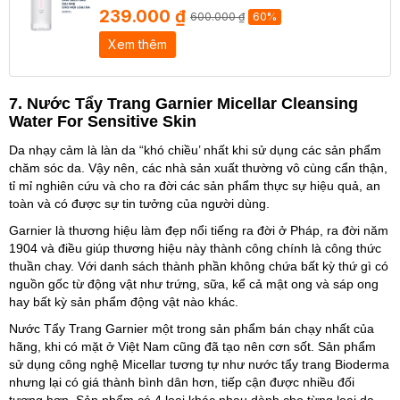
239.000 ₫
600.000 ₫
60%
Xem thêm
7. Nước Tẩy Trang Garnier Micellar Cleansing
Water For Sensitive Skin
Da nhạy cảm là làn da “khó chiều’ nhất khi sử dụng các sản phẩm
chăm sóc da. Vậy nên, các nhà sản xuất thường vô cùng cẩn thận,
tỉ mỉ nghiên cứu và cho ra đời các sản phẩm thực sự hiệu quả, an
toàn và có được sự tin tưởng của người dùng.
Garnier là thương hiệu làm đẹp nổi tiếng ra đời ở Pháp, ra đời năm
1904 và điều giúp thương hiệu này thành công chính là công thức
thuần chay. Với danh sách thành phần không chứa bất kỳ thứ gì có
nguồn gốc từ động vật như trứng, sữa, kể cả mật ong và sáp ong
hay bất kỳ sản phẩm động vật nào khác.
Nước Tẩy Trang Garnier một trong sản phẩm bán chạy nhất của
hãng, khi có mặt ở Việt Nam cũng đã tạo nên cơn sốt. Sản phẩm
sử dụng công nghệ Micellar tương tự như nước tẩy trang Bioderma
nhưng lại có giá thành bình dân hơn, tiếp cận được nhiều đối
tượng hơn. Sản phẩm có 4 loại khác nhau dành cho từng loại da