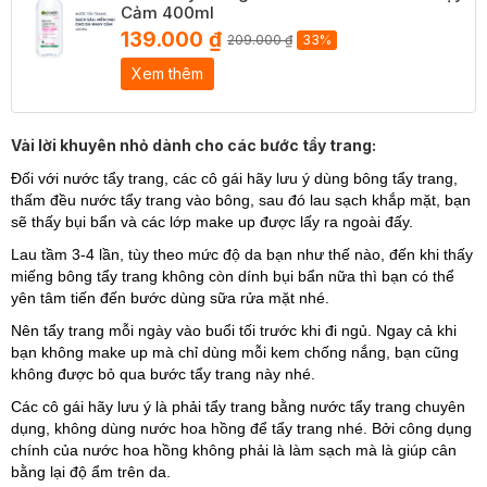
Cảm 400ml
139.000 ₫
209.000 ₫
33%
Xem thêm
Vài lời khuyên nhỏ dành cho các bước tẩy trang:
Đối với nước tẩy trang, các cô gái hãy lưu ý dùng bông tẩy trang,
thấm đều nước tẩy trang vào bông, sau đó lau sạch khắp mặt, bạn
sẽ thấy bụi bẩn và các lớp make up được lấy ra ngoài đấy.
Lau tầm 3-4 lần, tùy theo mức độ da bạn như thế nào, đến khi thấy
miếng bông tẩy trang không còn dính bụi bẩn nữa thì bạn có thể
yên tâm tiến đến bước dùng sữa rửa mặt nhé.
Nên tẩy trang mỗi ngày vào buổi tối trước khi đi ngủ. Ngay cả khi
bạn không make up mà chỉ dùng mỗi kem chống nắng, bạn cũng
không được bỏ qua bước tẩy trang này nhé.
Các cô gái hãy lưu ý là phải tẩy trang bằng nước tẩy trang chuyên
dụng, không dùng nước hoa hồng để tẩy trang nhé.
Bởi công dụng
chính của nước hoa hồng không phải là làm sạch mà là giúp cân
bằng lại độ ẩm trên da.