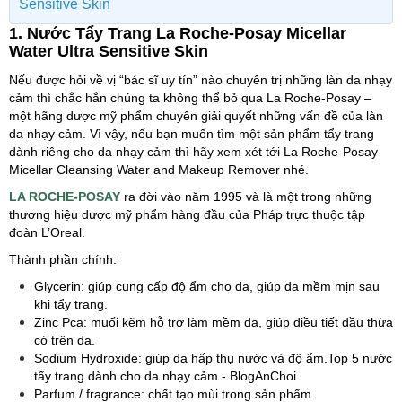
Sensitive Skin
1. Nước Tẩy Trang La Roche-Posay Micellar
Water Ultra Sensitive Skin
Nếu được hỏi về vị “bác sĩ uy tín” nào chuyên trị những làn da nhạy
cảm thì chắc hẳn chúng ta không thể bỏ qua La Roche-Posay –
một hãng dược mỹ phẩm chuyên giải quyết những vấn đề của làn
da nhạy cảm. Vì vậy, nếu bạn muốn tìm một sản phẩm tẩy trang
dành riêng cho da nhạy cảm thì hãy xem xét tới La Roche-Posay
Micellar Cleansing Water and Makeup Remover nhé.
LA ROCHE-POSAY
ra đời vào năm 1995 và là một trong những
thương hiệu dược mỹ phẩm hàng đầu của Pháp trực thuộc tập
đoàn L’Oreal.
Thành phần chính:
Glycerin: giúp cung cấp độ ẩm cho da, giúp da mềm mịn sau
khi tẩy trang.
Zinc Pca: muối kẽm hỗ trợ làm mềm da, giúp điều tiết dầu thừa
có trên da.
Sodium Hydroxide: giúp da hấp thụ nước và độ ẩm.Top 5 nước
tẩy trang dành cho da nhạy cảm - BlogAnChoi
Parfum / fragrance: chất tạo mùi trong sản phẩm.