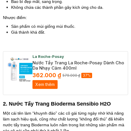
Bao bì đẹp mắt, sang trọng.
Không chứa các thành phần gây kích ứng cho da.
Nhược điểm:
Sản phẩm có mùi giống mùi thuốc.
Giá thành khá đắt.
La Roche-Posay
Nước Tẩy Trang La Roche-Posay Dành Cho
Da Nhạy Cảm 400ml
362.000 ₫
579.000 ₫
37%
Xem thêm
2. Nước Tẩy Trang Bioderma Sensibio H2O
Một cái tên làm “khuynh đảo” các cô gái từng ngày nhờ khả năng
làm sạch hiệu quả, cũng như chất lượng “không đối thủ” đã khiến
nước tẩy trang Bioderma luôn nằm trong list những sản phẩm mà
các cô gái cần phải thử ít nhất 1 lần.