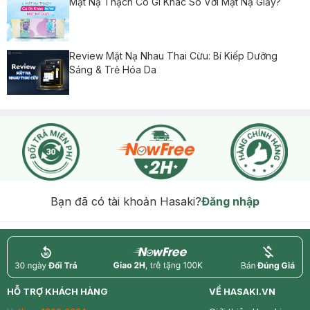
Mặt Nạ Thạch Có Gì Khác So Với Mặt Nạ Giấy?
Review Mặt Nạ Nhau Thai Cừu: Bí Kiếp Dưỡng
Sáng & Trẻ Hóa Da
Bạn đã có tài khoản Hasaki?
Đăng nhập
return
nowfree
price
HỖ TRỢ KHÁCH HÀNG
VỀ HASAKI.VN