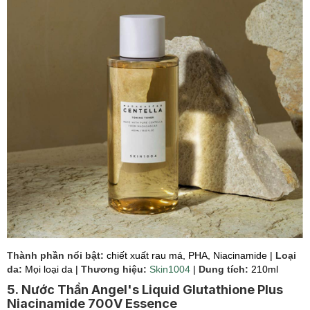
Thành phần nổi bật:
chiết xuất rau má, PHA, Niacinamide |
Loại
da:
Mọi loại da |
Thương hiệu:
Skin1004
|
Dung tích:
210ml
5. Nước Thần Angel's Liquid Glutathione Plus
Niacinamide 700V Essence