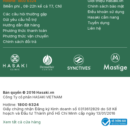
Hotline:
1800 6324
Giới thiệu Hasaki.vn
(Miễn phí , 08-22h kể cả T7, CN)
Chính sách bảo mật
Điều khoản sử dụng
Các câu hỏi thường gặp
Hasaki cẩm nang
Gửi yêu cầu hỗ trợ
Tuyển dụng
Hướng dẫn đặt hàng
Liên hệ
Phương thức thanh toán
Phương thức vận chuyển
Chính sách đổi trả
Synctives
Clinic
Dermahair
Mastige
Bản quyền © 2016 Hasaki.vn
Công Ty cổ phần HASAKI VIETNAM
Hotline:
1800 6324
Giấy chứng nhận Đăng ký Kinh doanh số 0313612829 do Sở Kế
hoạch và Đầu tư Thành phố Hồ Chí Minh cấp ngày 13/01/2016
Xem tất cả cửa hàng