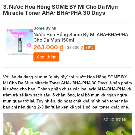
3. Nước Hoa Hồng SOME BY MI Cho Da Mụn
Miracle Toner AHA- BHA-PHA 30 Days
Some By Mi
Nước Hoa Hồng Some By Mi AHA-BHA-PHA
Cho Da Mụn 150ml
263.000 ₫
432.000 ₫
39%
Xem thêm
Với làn da đang bị mụn “quấy rầy” thì Nước
Hoa Hồng SOME BY
MI Cho Da Mụn Miracle Toner AHA- BHA-PHA 30 Days là sản phẩm
lý tưởng cho bạn. Thành phần chứa
các loại acid AHA-BHA-PHA và
tràm trà sẽ làm sạch sâu lỗ chân lông, loại bỏ mụn và ngăn ngừa
mụn quay trở lại. Tuy nhiên, do hoạt chất khá mình nên toner này
bạn chỉ nên dùng 2-3 lần/tuần xen kẽ với 1 số loại toner khác nhé.