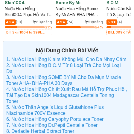
Skin1004
Some By Mi
B.O.M
Nước Hoa Hồng
Nước Hoa Hồng Some
Nước Cân Bằn
Skin1004 Phục Hồi Và Tái
By Mi AHA-BHA-PHA
Từ 8 Loại Trà 
Tạo Da 210ml
Cho Da Mụn 150ml
Cấp Ẩm Da 15
g
(18)
60/tháng
(74)
51/tháng
(4)
4.9
4.9
5.0
%
31
%
64
%
Bill Skin1004 từ 399k
BILL 399K TẶNG
Tặng Kem Chống Nắng
B.O.M 802 Đỏ C
Cho Da Nhạy Cảm SPF 50+
trị giá 378K (SL
20ml (SL Có Hạn)
Nội Dung Chính Bài Viết
1. Nước Hoa Hồng Klairs Không Mùi Cho Da Nhạy Cảm
2. Nước Hoa Hồng B.O.M Từ 8 Loại Trà Cho Mọi Loại
Da
3. Nước Hoa Hồng SOME BY MI Cho Da Mụn Miracle
Toner AHA- BHA-PHA 30 Days
4. Nước Hoa Hồng Chiết Xuất Rau Má Hỗ Trợ Phục Hồi,
Tái Tạo Da Skin1004 Madagascar Centella Toning
Toner
5. Nước Thần Angel's Liquid Glutathione Plus
Niacinamide 700V Essence
6. Nước Hoa Hồng Caryophy Portulaca Toner
7. Nước Hoa Hồng Dr.Pepti Centella Toner
8. Derladie Herbal Extract Toner