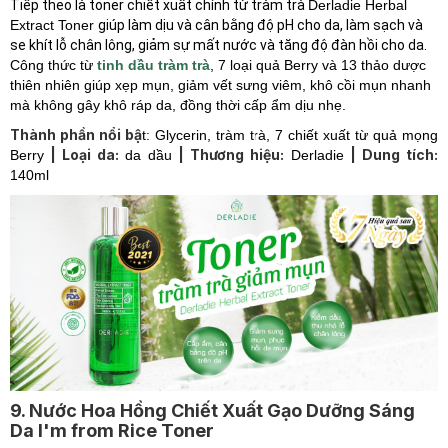
Tiếp theo là toner chiết xuất chính từ tràm trà
Derladie Herbal
Extract Toner
giúp làm dịu và cân bằng độ pH cho da, làm sạch và
se khít lỗ chân lông, giảm sự mất nước và tăng độ đàn hồi cho da.
Công thức từ
tinh dầu tràm trà
, 7 loại quả Berry và 13 thảo dược
thiên nhiên giúp xẹp mụn, giảm vết sưng viêm, khô cồi mụn nhanh
mà không gây khô ráp da, đồng thời cấp ẩm dịu nhẹ.
Thành phần nổi bậ
t: Glycerin, tràm trà, 7 chiết xuất từ quả mọng
| Loại da:
| Thương hiệu:
| Dung tích:
Berry
da dầu
Derladie
140ml
9. Nước Hoa Hồng Chiết Xuất Gạo Dưỡng Sáng
Da I'm from Rice Toner