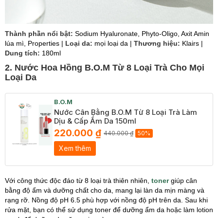
Thành phần nổi bật:
Sodium Hyaluronate, Phyto-Oligo, Axit Amin
lúa mì, Properties |
Loại da:
mọi loại da |
Thương hiệu:
Klairs |
Dung tích:
180ml
2. Nước Hoa Hồng B.O.M Từ 8 Loại Trà Cho Mọi
Loại Da
B.O.M
Nước Cân Bằng B.O.M Từ 8 Loại Trà Làm
Dịu & Cấp Ẩm Da 150ml
220.000 ₫
440.000 ₫
50%
Xem thêm
Với công thức độc đáo từ 8 loại trà thiên nhiên,
toner
giúp cân
bằng độ ẩm và dưỡng chất cho da, mang lại làn da mịn màng và
rạng rỡ. Nồng độ pH 6.5 phù hợp với nồng độ pH trên da. Sau khi
rửa mặt, bạn có thể sử dụng toner để dưỡng ẩm da hoặc làm lotion