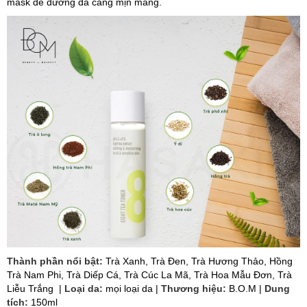
mask để dưỡng da căng mịn màng.
Thành phần nổi bật:
Trà Xanh, Trà Đen, Trà Hương Thảo, Hồng
Trà Nam Phi, Trà Diếp Cá, Trà Cúc La Mã, Trà Hoa Mẫu Đơn, Trà
Liễu Trắng |
Loại da:
mọi loại da |
Thương hiệu:
B.O.M |
Dung
tích:
150ml