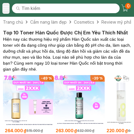
0
Tìm kiếm
Chec
Tìm kiếm
Toggle Menu
Trang chủ
Cẩm nang làm đẹp
Cosmetics
Review mỹ phẩ
Top 10 Toner Hàn Quốc Được Chị Em Yêu Thích Nhất
Hiện nay các thương hiệu mỹ phẩm Hàn Quốc sản xuất các loại
toner với đa dạng công như giúp cân bằng độ pH cho da, làm sạch,
dưỡng chất và phục hồi da, tăng độ đàn hồi và giảm các vấn đề da
như mụn, sẹo và lão hóa. Loại nào sẽ phù hợp cho làn da của
bạn? Cùng xem ngay 10 loại toner Hàn Quốc nổi bật trong thời
gian gần đây nhé.
%
-
49
%
-
39
%
264.000 ₫
263.000 ₫
220.000 ₫
515.000 ₫
432.000 ₫
440