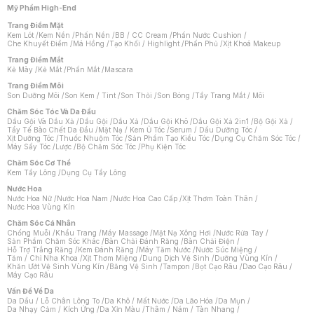
Mỹ Phẩm High-End
Trang Điểm Mặt
Kem Lót
/
Kem Nền
/
Phấn Nền
/
BB / CC Cream
/
Phấn Nước Cushion
/
Che Khuyết Điểm
/
Má Hồng
/
Tạo Khối / Highlight
/
Phấn Phủ
/
Xịt Khoá Makeup
Trang Điểm Mắt
Kẻ Mày
/
Kẻ Mắt
/
Phấn Mắt
/
Mascara
Trang Điểm Môi
Son Dưỡng Môi
/
Son Kem / Tint
/
Son Thỏi
/
Son Bóng
/
Tẩy Trang Mắt / Môi
Chăm Sóc Tóc Và Da Đầu
Dầu Gội Và Dầu Xả
/
Dầu Gội
/
Dầu Xả
/
Dầu Gội Khô
/
Dầu Gội Xả 2in1
/
Bộ Gội Xả
/
Tẩy Tế Bào Chết Da Đầu
/
Mặt Nạ / Kem Ủ Tóc
/
Serum / Dầu Dưỡng Tóc
/
Xịt Dưỡng Tóc
/
Thuốc Nhuộm Tóc
/
Sản Phẩm Tạo Kiểu Tóc
/
Dụng Cụ Chăm Sóc Tóc
/
Máy Sấy Tóc
/
Lược
/
Bộ Chăm Sóc Tóc
/
Phụ Kiện Tóc
Chăm Sóc Cơ Thể
Kem Tẩy Lông
/
Dụng Cụ Tẩy Lông
Nước Hoa
Nước Hoa Nữ
/
Nước Hoa Nam
/
Nước Hoa Cao Cấp
/
Xịt Thơm Toàn Thân
/
Nước Hoa Vùng Kín
Chăm Sóc Cá Nhân
Chống Muỗi
/
Khẩu Trang
/
Máy Massage
/
Mặt Nạ Xông Hơi
/
Nước Rửa Tay
/
Sản Phẩm Chăm Sóc Khác
/
Bàn Chải Đánh Răng
/
Bàn Chải Điện
/
Hỗ Trợ Trắng Răng
/
Kem Đánh Răng
/
Máy Tăm Nước
/
Nước Súc Miệng
/
Tăm / Chỉ Nha Khoa
/
Xịt Thơm Miệng
/
Dung Dịch Vệ Sinh
/
Dưỡng Vùng Kín
/
Khăn Ướt Vệ Sinh Vùng Kín
/
Băng Vệ Sinh
/
Tampon
/
Bọt Cạo Râu
/
Dao Cạo Râu
/
Máy Cạo Râu
Chat i
Vấn Đề Về Da
Da Dầu / Lỗ Chân Lông To
/
Da Khô / Mất Nước
/
Da Lão Hóa
/
Da Mụn
/
Da Nhạy Cảm / Kích Ứng
/
Da Xỉn Màu
/
Thâm / Nám / Tàn Nhang
/