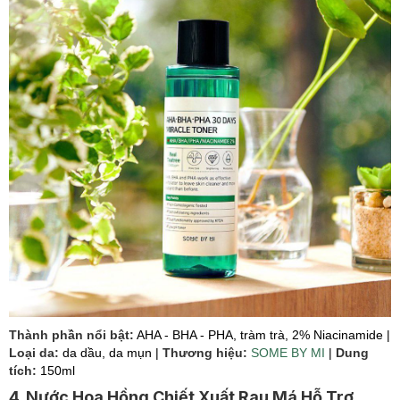
Thành phần nổi bật:
AHA - BHA - PHA, tràm trà, 2% Niacinamide |
Loại da:
da dầu, da mụn |
Thương hiệu:
SOME BY MI
|
Dung
tích:
150ml
4. Nước Hoa Hồng Chiết Xuất Rau Má Hỗ Trợ