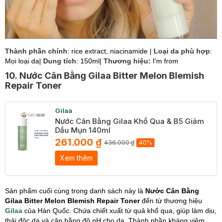
Thành phần chính
: rice extract, niacinamide |
Loại da phù hợp
:
Mọi loại da|
Dung tích
: 150ml|
Thương hiệu:
I'm from
10. Nước Cân Bằng Gilaa Bitter Melon Blemish
Repair Toner
Gilaa
Nước Cân Bằng Gilaa Khổ Qua & B5 Giảm
Dầu Mụn 140ml
261.000 ₫
436.000 ₫
40%
Xem thêm
Sản phẩm cuối cùng trong danh sách này là
Nước Cân Bằng
Gilaa Bitter Melon Blemish Repair Toner
đến từ thương hiệu
Gilaa
của Hàn Quốc. Chứa chiết xuất từ quả khổ qua, giúp làm dịu,
thải độc da và cân bằng độ pH cho da. Thành phần kháng viêm