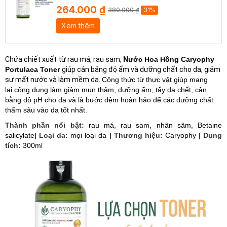
264.000 ₫
380.000 ₫
31%
Xem thêm
Chứa chiết xuất từ rau má, rau sam,
N
ước
Hoa Hồng Caryophy
Portulaca Toner
giúp cân bằng độ ẩm và dưỡng chất cho da, giảm
sự mất nước và làm mềm da.
Công thức từ thực vật giúp mang
lại công dụng làm giảm mụn thâm, dưỡng ẩm, tẩy da chết, cân
bằng độ pH cho da và là bước đệm hoàn hảo để các dưỡng chất
thấm sâu vào da tốt nhất.
Thành phần nổi bật:
rau má, rau sam, nhân sâm, Betaine
salicylate
| Loại da:
mọi loại da
| Thương hiệu:
Caryophy
| Dung
tích:
300ml